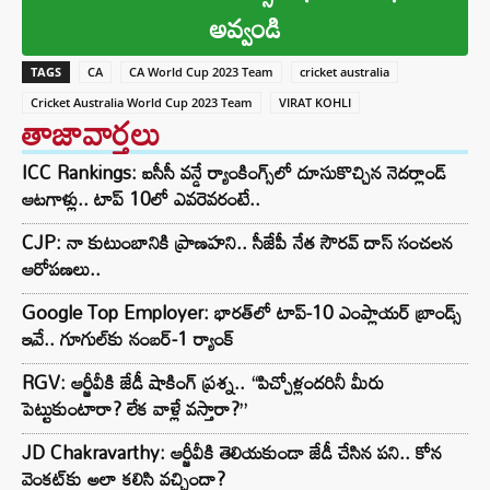
అవ్వండి
TAGS
CA
CA World Cup 2023 Team
cricket australia
Cricket Australia World Cup 2023 Team
VIRAT KOHLI
తాజావార్తలు
ICC Rankings: ఐసీసీ వన్డే ర్యాంకింగ్స్‌లో దూసుకొచ్చిన నెదర్లాండ్
ఆటగాళ్లు.. టాప్ 10లో ఎవరెవరంటే..
CJP: నా కుటుంబానికి ప్రాణహని.. సీజేపీ నేత సౌరవ్ దాస్ సంచలన
ఆరోపణలు..
Google Top Employer: భారత్‌లో టాప్-10 ఎంప్లాయర్ బ్రాండ్స్
ఇవే.. గూగుల్‌కు నంబర్-1 ర్యాంక్
RGV: ఆర్జీవీకి జేడీ షాకింగ్ ప్రశ్న.. “పిచ్చోళ్లందరినీ మీరు
పెట్టుకుంటారా? లేక వాళ్లే వస్తారా?”
JD Chakravarthy: ఆర్జీవీకి తెలియకుండా జేడీ చేసిన పని.. కోన
వెంకట్‌కు అలా కలిసి వచ్చిందా?