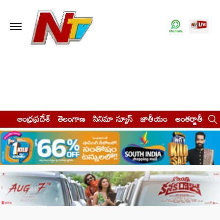
ఆంధ్రప్రదేశ్
తెలంగాణ
సినిమా న్యూస్
జాతీయం
అంతర్జాతీయం