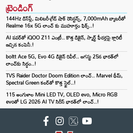
ట్రెండింగ్‌
144Hz డిస్‌ప్లే, మిలిటరీ-గ్రేడ్ షాక్ రెసిస్టన్స్, 7,000mAh బ్యాటరీతో
Realme 16x 5G లాంచ్ కు ముహూర్తం ఫిక్స్..!
AI పవర్‌తో iQOO Z11 ఎంట్రీ.. కొత్త డిజైన్, స్మార్ట్ ఫీచర్లపై క్లారిటీ
ఇచ్చిన కంపెనీ.!
boltt Ace 5G, Evo 4G డిజైన్ రివీల్.. ఆగస్టు 25న భారత్‌లో
లాంచ్‌కు సిద్ధం..!
TVS Raider Doctor Doom Edition లాంచ్.. Marvel థీమ్,
Spectral Green కలర్‌తో కొత్త స్టైల్..!
115 అంగుళాల Mini LED TV, OLED evo, Micro RGB
evoతో LG 2026 AI TV సిరీస్ భారత్‌లో లాంచ్..!