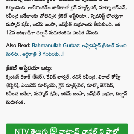
కల్పించింది. ఆల్‌రౌండర్‌ల జాబితాలో గ్లెన్ మ్యాక్స్‌వెల్, మార్కొ జెన్‌సెన్,
రవీంద్ర జడేజాలకు చోటిచ్చిన క్రికెట్ ఆస్ట్రేలియా.. స్పెషలిస్ట్ బౌలర్లుగా
మహ్మద్ షమీ, ఆడమ్ జంపా, జస్‌ప్రీత్ బుమ్రాలను తీసుకుంది. ఇక
12వ ఆటగాడిగా దిల్షాన్ మదుశంకను ఎంపిక చేసింది.
Also Read:
Rahmanullah Gurbaz: అఫ్గానిస్థాన్‌ క్రికెటర్ మంచి
మనసు.. అర్ధరాత్రి 3 గంటలకు..!
క్రికెట్ ఆస్ట్రేలియా జట్టు:
క్వింటన్ డికాక్ (కీపర్), డేవిడ్ వార్నర్, రచిన్ రవీంద్ర, విరాట్ కోహ్లీ‌
(కెప్టెన్), ఎయిడెన్ మార్క్‌రమ్‌, గ్లెన్ మ్యాక్స్‌వెల్, మార్కొ జెన్‌సెన్,
రవీంద్ర జడేజా, మహ్మద్ షమీ, ఆడమ్ జంపా, జస్‌ప్రీత్ బుమ్రా, దిల్షాన్
మదుశంక.
NTV తెలుగు
వాట్సాప్ ఛానల్ ని ఫాలో