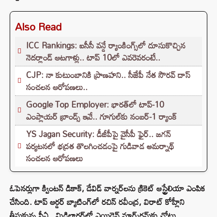
Also Read
ICC Rankings: ఐసీసీ వన్డే ర్యాంకింగ్స్‌లో దూసుకొచ్చిన
నెదర్లాండ్ ఆటగాళ్లు.. టాప్ 10లో ఎవరెవరంటే..
CJP: నా కుటుంబానికి ప్రాణహని.. సీజేపీ నేత సౌరవ్ దాస్
సంచలన ఆరోపణలు..
Google Top Employer: భారత్‌లో టాప్-10
ఎంప్లాయర్ బ్రాండ్స్ ఇవే.. గూగుల్‌కు నంబర్-1 ర్యాంక్
YS Jagan Security: డీజీపీపై వైసీపీ ఫైర్.. జగన్
పర్యటనలో భద్రత తొలగించడంపై గుడివాడ అమర్నాథ్
సంచలన ఆరోపణలు
ఓపెనర్లుగా క్వింటన్ డికాక్, డేవిడ్ వార్నర్‌లను క్రికెట్ ఆస్ట్రేలియా ఎంపిక
చేసింది. టాప్ ఆర్డర్ బ్యాటింగ్‌లో రచిన్ రవీంద్ర, విరాట్ కోహ్లీ‌ని
తీసుకున్న సీఏ.. మిడిలార్డర్‌లో ఎయిడెన్ మార్క్‌రమ్‌కు చోటు