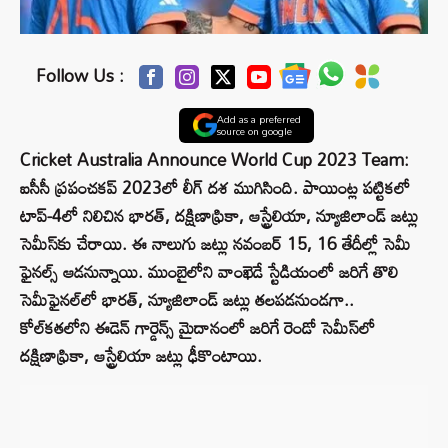
Follow Us :
Add as a preferred
source on google
Cricket Australia Announce World Cup 2023 Team:
ఐసీసీ ప్రపంచకప్ 2023లో లీగ్ దశ ముగిసింది. పాయింట్ల పట్టికలో
టాప్-4లో నిలిచిన భారత్, దక్షిణాఫ్రికా, ఆస్ట్రేలియా, న్యూజిలాండ్ జట్లు
సెమీస్‌కు చేరాయి. ఈ నాలుగు జట్లు నవంబర్ 15, 16 తేదీల్లో సెమీ
ఫైనల్స్ ఆడనున్నాయి. ముంబైలోని వాంఖెడే స్టేడియంలో జరిగే తొలి
సెమీఫైనల్‌లో భారత్, న్యూజిలాండ్ జట్లు తలపడనుండగా..
కోల్‌కతలోని ఈడెన్ గార్డెన్స్‌ మైదానంలో జరిగే రెండో సెమీస్‌లో
దక్షిణాఫ్రికా, ఆస్ట్రేలియా జట్లు ఢీకొంటాయి.