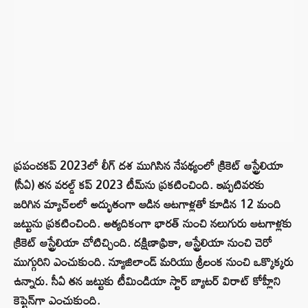
ప్రపంచకప్ 2023లో లీగ్ దశ ముగిసిన నేపథ్యంలో క్రికెట్ ఆస్ట్రేలియా
(సీఏ) తన వరల్డ్ కప్ 2023 టీమ్‌ను ప్రకటించింది. ఇప్పటివరకు
జరిగిన మ్యాచ్‌లలో అద్భుతంగా ఆడిన ఆటగాళ్లతో కూడిన 12 మంది
జట్టును ప్రకటించింది. అత్యదికంగా భారత్ నుంచి నలుగురు ఆటగాళ్లకు
క్రికెట్ ఆస్ట్రేలియా చోటిచ్చింది. దక్షిణాఫ్రికా, ఆస్ట్రేలియా నుంచి చెరో
ముగ్గురిని ఎంచుకుంది. న్యూజిలాండ్ మరియు శ్రీలంక నుంచి ఒక్కొక్కరు
ఉన్నారు. సీఏ తన జట్టుకు టీమిండియా స్టార్ బ్యాటర్ విరాట్ కోహ్లీని
కెప్టెన్‌గా ఎంచుకుంది.