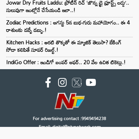
Jowar Dry Fruits Laddu: ప్రోటీన్ రిచ్ ‘జొన్న డ్రై ఫ్రూప్ట్స్ లడ్డు’..
సులువుగా ఇంట్లోనే చేసేయండి ఇలా..!
Zodiac Predictions : ఆగస్టు 5న బుధ-గురు మహాయోగం.. ఈ 4
రాశులకు డబ్బే డబ్బు.!
Kitchen Hacks : అరటి తొక్కతో ఈ మ్యాజిక్ తెలుసా? బేకింగ్
సోడా కలిపితే సూపర్ రిజల్ట్.!
IndiGo Offer : ఇండిగో బంపర్ ఆఫర్.. 20 వేల ఉచిత టికెట్లు.!
For advertising contact :9949494238
Email: digital@ntvnetwork.com
Copyright © 2000 - 2026 - NTV