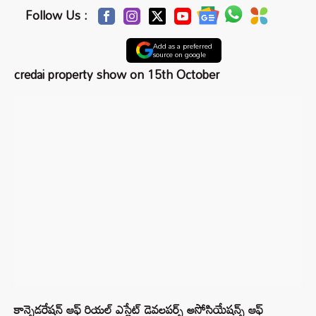
Follow Us :
Add as a preferred
source on google
credai property show on 15th October
కాన్ఫెడరేషన్ ఆఫ్ రియల్ ఎస్టేట్ డెవలపర్స్ అసోసియేషన్స్ ఆఫ్