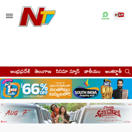
ఆంధ్రప్రదేశ్
తెలంగాణ
సినిమా న్యూస్
జాతీయం
అంతర్జాతీయం