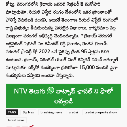
కోట్లు. వరంగల్‌లోని క్రెడాయ్‌ జనరల్‌ సెక్రటరీ జె మనోహర్‌
మాట్లాడుతూ, రియల్‌ ఎస్టేట్‌ రంగం దేశంలోని ఇతర ప్రాంతాలతో
పోలిస్తే వెనుకబడి ఉందని, అయితే తెలంగాణ రియల్‌ ఎస్టేట్‌ రంగంలో
రాష్ట్ర ప్రభుత్వం తీసుకుంటున్న చురుకైన విధానాలు, కార్యక్రమాల వల్ల
ముఖ్యంగా వరంగల్‌ అభివృద్ధి చెందిందన్నారు. ” క్రెడాయ్ వరంగల్
ఆర్గనైజింగ్ సెక్రటరీ ఎం రవీందర్ రెడ్డి ప్రకారం, రెండవ క్రెడాయ్
వరంగల్ ప్రాపర్టీ షో 2022 ఒకే పైకప్పు క్రింద 95 స్టాళ్లను కలిగి
ఉంటుంది. క్రెడాయ్, వరంగల్ యూత్ వింగ్ కన్వీనర్ వరుణ్ అగర్వాల్
మాట్లాడుతూ ఎక్స్‌పో సందర్భంగా ప్రతిరోజూ 15,000 మందికి పైగా
సందర్శకులు వస్తారని అంచనా వేస్తున్నారు.
NTV తెలుగు
వాట్సాప్ ఛానల్ ని ఫాలో
అవ్వండి
TAGS
Big Nes
breaking news
credai
credai property show
latest news