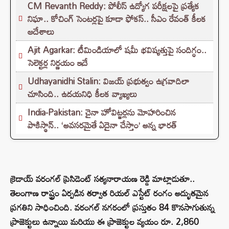
CM Revanth Reddy: పోలీస్ ఉద్యోగ పరీక్షలపై ప్రత్యేక
నిఘా.. కోచింగ్ సెంటర్లపై కూడా ఫోకస్.. సీఎం రేవంత్ కీలక
ఆదేశాలు
Ajit Agarkar: టీమిండియాలో షమీ భవిష్యత్తుపై సందిగ్ధం..
సెలెక్టర్ల నిర్ణయం ఇదే
Udhayanidhi Stalin: విజయ్ ప్రభుత్వం ఉగ్రవాదిలా
చూసింది.. ఉదయనిధి కీలక వ్యాఖ్యలు
India-Pakistan: చైనా హోవిట్జర్లను మోహరించిన
పాకిస్థాన్.. ‘అవసరమైతే ఏదైనా చేస్తాం’ అన్న భారత్
క్రెడాయ్ వరంగల్ ప్రెసిడెంట్ సత్యనారాయణ రెడ్డి మాట్లాడుతూ..
తెలంగాణ రాష్ట్రం ఏర్పడిన తర్వాత రియల్ ఎస్టేట్ రంగం అద్భుతమైన
ప్రగతిని సాధించింది. వరంగల్ నగరంలో ప్రస్తుతం 84 కొనసాగుతున్న
ప్రాజెక్టులు ఉన్నాయి మరియు ఈ ప్రాజెక్టుల వ్యయం రూ. 2,860