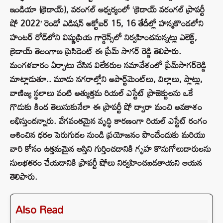
ఇండియా (క్రెడాయ్), వరంగల్ ఆధ్వర్యంలో ‘క్రెడాయ్ వరంగల్ ప్రాపర్టీ
షో 2022’ రెండో ఎడిషన్ అక్టోబర్ 15, 16 తేదీల్లో హన్మకొండలోని
హంటర్ రోడ్‌లోని విష్ణుప్రియ గార్డెన్స్‌లో నిర్వహించనున్నట్లు ఎలెక్ట్,
క్రెడాయ్‌ తెలంగాణ ప్రెసిడెంట్‌ ఈ ప్రేమ్ సాగర్ రెడ్డి తెలిపారు.
మంగళవారం ఏర్పాటు చేసిన విలేకరుల సమావేశంలో ప్రేమ్‌సాగర్‌రెడ్డి
మాట్లాడుతూ.. మూడు నగరాల్లోని అపార్ట్‌మెంట్‌లు, విల్లాలు, ప్లాట్లు,
వాణిజ్య స్థలాలు వంటి అత్యుత్తమ రియల్‌ ఎస్టేట్‌ ప్రాజెక్టులను ఒకే
గొడుకు కింద తెలుసుకునేలా ఈ ప్రాపర్టీ షో ద్వారా మంచి అవకాశం
లభిస్తుందన్నారు. వేగవంతమైన వృద్ధి కారణంగా రియల్ ఎస్టేట్ రంగం
ఆశించిన ధరల పెరుగుదల నుండి ప్రయోజనం పొందేందుకు మరియు
వారి కోసం ఉత్తమమైన ఆస్తిని గుర్తించడానికి గృహ కొనుగోలుదారులను
సులభతరం చేయడానికి ప్రాపర్టీ షోలు నిర్వహించబడతాయని ఆయన
తెలిపారు.
Also Read