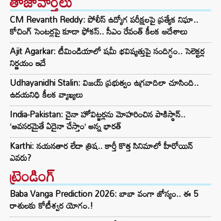
తాజావార్తలు
CM Revanth Reddy: పోలీస్ ఉద్యోగ పరీక్షలపై ప్రత్యేక నిఘా..
కోచింగ్ సెంటర్లపై కూడా ఫోకస్.. సీఎం రేవంత్ కీలక ఆదేశాలు
Ajit Agarkar: టీమిండియాలో షమీ భవిష్యత్తుపై సందిగ్ధం.. సెలెక్టర్ల
నిర్ణయం ఇదే
Udhayanidhi Stalin: విజయ్ ప్రభుత్వం ఉగ్రవాదిలా చూసింది..
ఉదయనిధి కీలక వ్యాఖ్యలు
India-Pakistan: చైనా హోవిట్జర్లను మోహరించిన పాకిస్థాన్..
‘అవసరమైతే ఏదైనా చేస్తాం’ అన్న భారత్
Karthi: నయనతార లేదా త్రిష.. కార్తీ కొత్త సినిమాలో హీరోయిన్
ఎవరు?
ట్రెండింగ్‌
Baba Vanga Prediction 2026: బాబా వంగా జోస్యం.. ఈ 5
రాశులకు కోటీశ్వర యోగం.!