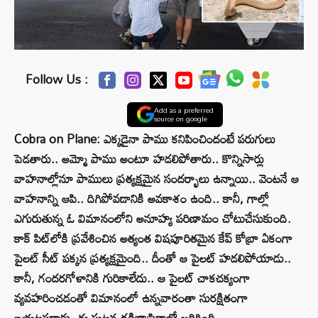
Follow Us :
Add as a preferred
source on google
Cobra on Plane: ఎక్కడైనా పాము కనిపించిందంటే పరుగులు
పెడతారు.. అమ్మో పాము అంటూ హడలిపోతారు.. కొన్నిసార్లు
వాహనాల్లోనూ పాములు ప్రత్యక్షమైన సందర్భాలు ఉన్నాయి.. వెంటనే ఆ
వాహనాన్ని ఆపి.. దిగిపోవడానికి అవకాశం ఉంది.. కానీ, గాల్లో
ఎగురుతున్న ఓ విమానంలోని అనూహ్య పరిణామం చోటుచేసుకుంది.
కాక్‌ పిట్‌లోకి ప్రవేశించిన అత్యంత విషపూరితమైన కేప్‌ కోబ్రా ఏకంగా
పైలట్‌ సీట్‌ పక్కన ప్రత్యక్షమైంది.. దీంతో ఆ పైలట్‌ హడలిపోయాడు..
కానీ, గందరగోళానికి గురికాలేదు.. ఆ పైలట్ చాకచక్యంగా
వ్యవహరించడంతో విమానంలో ఉన్నవారంతా సురక్షితంగా
బయటపడ్డారు. ఈ ఘటన దక్షిణాఫ్రికాలో జరిగింది.