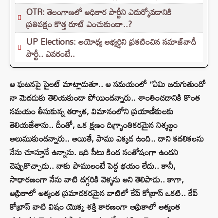
OTR: తెలంగాణలో అధికార పార్టీని ఎదుర్కోవడానికి
ప్రతిపక్షం కొత్త రూట్‌ ఎంచుకుందా..?
UP Elections: అయోధ్య అభ్యర్థిని ప్రకటించిన సమాజ్‌వాదీ
పార్టీ.. ఎవరంటే..
ఆ ఘటనపై పైలట్‌ మాట్లాడుతూ.. ఆ సమయంలో “ఏమి జరుగుతుందో
నా మెదడుకు తెలియకుండా పోయిందన్నారు.. శాంతించడానికి కొంత
సమయం తీసుకున్న తర్వాత, విమానంలోని ప్రయాణీకులకు
తెలియజేశాను.. దీంతో, ఒక క్షణం దిగ్భ్రాంతికరమైన నిశ్శబ్దం
అలుముకుందన్నారు.. అయితే, పాము ఎక్కడ ఉంది.. దాని కదలికలను
నేను చూస్తూనే ఉన్నాను. ఇది సీటు కింద సంతోషంగా ఉందని
చెప్పుకొచ్చాడు.. నాకు పాములంటే పెద్ద భయం లేదు.. కానీ,
సాధారణంగా నేను వాటి దగ్గరికి వెళ్ళను అని తెలిపాడు.. కాగా,
ఆఫ్రికాలో అత్యంత ప్రమాదకరమైన వాటిలో కేప్ కోబ్రాస్ ఒకటి.. కేప్
కోబ్రాస్ వాటి విషం యొక్క శక్తి కారణంగా ఆఫ్రికాలో అత్యంత