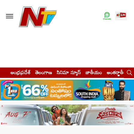
ఆంధ్రప్రదేశ్
తెలంగాణ
సినిమా న్యూస్
జాతీయం
అంతర్జాతీయం