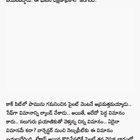
కాక్‌ పిట్‌లో పామును గమనించిన పైలట్‌ వెంటనే అప్రమత్తమయ్యాడు..
సేఫ్‌గా విమానాన్ని ల్యాండ్‌ చేశాడు.. అయితే, అదేదో పెద్ద విమానం
కాదు.. నలుగురు ప్రయాణికుతో వెళ్తున్న చిన్న విమానం.. ఏదైనా
విమానమే కదా? వార్సెస్టర్ నుంచి నెల్సుప్రీట్‌కు ఈ విమానం
బయలుదేరింది. టేకాఫ్ అయిన కొద్దిసేపటికే పైలట్‌ తన వెనుక భాగంలో