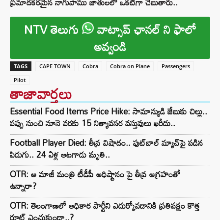
ప్రమాదకరమైన నాగుపాము జాతులలో ఒకటిగా చెబుతారు..
NTV తెలుగు
వాట్సాప్ ఛానల్ ని ఫాలో
అవ్వండి
TAGS
CAPE TOWN
Cobra
Cobra on Plane
Passengers
Pilot
తాజావార్తలు
Essential Food Items Price Hike: సామాన్యుడి జేబుకు చిల్లు..
పప్పు నుంచి నూనె వరకు 15 నిత్యావసర వస్తువులు ఖరీదు..
Football Player Died: తీవ్ర విషాదం.. ఫుట్‌బాల్ మ్యాచ్‌పై పడిన
పిడుగు.. 24 ఏళ్ల ఆటగాడు మృతి..
OTR: ఆ మాజీ మంత్రి టీడీపీ అధిష్టానం పై తీవ్ర ఆగ్రహంతో
ఉన్నారా?
OTR: తెలంగాణలో అధికార పార్టీని ఎదుర్కోవడానికి ప్రతిపక్షం కొత్త
రూట్‌ ఎంచుకుందా..?