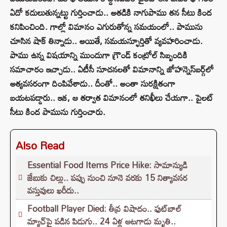
ఏదో కదులుతున్నట్టు గుర్తించాడు.. అతడికి నాగుపాము తన సీటు కింద
కనిపించింది. గాల్లో విమానం ఎగురుతోన్న సమయంలో.. పామును
చూసిన షాక్‌ తిన్నాడు.. అయితే, సమయస్ఫూర్తితో వ్యవహరించాడు.
పాము ఉన్న విషయాన్ని ముందుగా గ్రౌండ్‌ కంట్రోల్‌ సిబ్బందికి
సమాచారం ఇచ్చాడు.. ఏటీసీ సూచనలతో విమానాన్ని జోహన్నెస్‌బర్గ్‌లో
అత్యవసరంగా దింపివేశాడు.. దీంతో.. అంతా సురక్షితంగా
బయటపడ్డారు.. ఇక, ఆ తర్వాత విమానంలో తనిఖీలు చేయగా.. పైలట్
సీటు కింద పామును గుర్తించారు.
Also Read
Essential Food Items Price Hike: సామాన్యుడి
జేబుకు చిల్లు.. పప్పు నుంచి నూనె వరకు 15 నిత్యావసర
వస్తువులు ఖరీదు..
Football Player Died: తీవ్ర విషాదం.. ఫుట్‌బాల్
మ్యాచ్‌పై పడిన పిడుగు.. 24 ఏళ్ల ఆటగాడు మృతి..