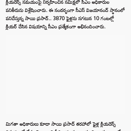
క్లియరెన్స్ సమయంపై నిర్వహించిన సమీక్షలో సీఎం అధికారుల
పనితీరును విశ్లేషించారు. ఈ సందర్భంగా సీఎస్ విజయానంద్ స్థానంలో
పనిచేస్తున్న సాయి ప్రసాద్.. 3870 ఫైళ్లను సగటున 10 గంటల్లో
క్లియర్ చేసిన విషయాన్ని సీఎం ప్రత్యేకంగా అభినందించారు.
మిగతా అధికారులు కూడా సాయి ప్రసాద్ తరహాలో ఫైళ్ల క్లియరెన్స్