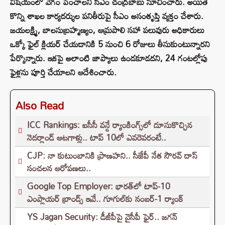
విషయంలో వేగం పెంచాలని సీఎం చంద్రబాబు సూచించారు. అయితే
కొన్ని శాఖల కార్యదర్శుల పనితీరుపై సీఎం అసంతృప్తి వ్యక్తం చేశారు.
జయలక్ష్మి, బాలసుబ్రహ్మణ్యం, ఆమ్రపాలి సహా పలువురు అధికారులు
ఒక్కో ఫైల్ క్లియర్ చేయడానికి 5 నుంచి 6 రోజులు తీసుకుంటున్నారని
పేర్కొన్నారు. ఇకపై అలాంటి జాప్యాలు ఉండకూడదని, 24 గంటల్లోపు
ఫైళ్లను పూర్తి చేయాలని ఆదేశించారు.
Also Read
ICC Rankings: ఐసీసీ వన్డే ర్యాంకింగ్స్‌లో దూసుకొచ్చిన
నెదర్లాండ్ ఆటగాళ్లు.. టాప్ 10లో ఎవరెవరంటే..
CJP: నా కుటుంబానికి ప్రాణహని.. సీజేపీ నేత సౌరవ్ దాస్
సంచలన ఆరోపణలు..
Google Top Employer: భారత్‌లో టాప్-10
ఎంప్లాయర్ బ్రాండ్స్ ఇవే.. గూగుల్‌కు నంబర్-1 ర్యాంక్
YS Jagan Security: డీజీపీపై వైసీపీ ఫైర్.. జగన్