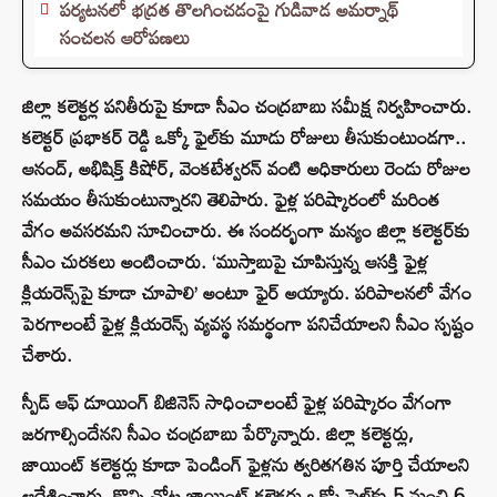
పర్యటనలో భద్రత తొలగించడంపై గుడివాడ అమర్నాథ్
సంచలన ఆరోపణలు
జిల్లా కలెక్టర్ల పనితీరుపై కూడా సీఎం చంద్రబాబు సమీక్ష నిర్వహించారు.
కలెక్టర్ ప్రభాకర్ రెడ్డి ఒక్కో ఫైల్‌కు మూడు రోజులు తీసుకుంటుండగా..
ఆనంద్, అభిషిక్త్ కిషోర్, వెంకటేశ్వరన్ వంటి అధికారులు రెండు రోజుల
సమయం తీసుకుంటున్నారని తెలిపారు. ఫైళ్ల పరిష్కారంలో మరింత
వేగం అవసరమని సూచించారు. ఈ సందర్భంగా మన్యం జిల్లా కలెక్టర్‌కు
సీఎం చురకలు అంటించారు. ‘ముస్తాబుపై చూపిస్తున్న ఆసక్తి ఫైళ్ల
క్లియరెన్స్‌పై కూడా చూపాలి’ అంటూ ఫైర్ అయ్యారు. పరిపాలనలో వేగం
పెరగాలంటే ఫైళ్ల క్లియరెన్స్ వ్యవస్థ సమర్థంగా పనిచేయాలని సీఎం స్పష్టం
చేశారు.
స్పీడ్ ఆఫ్ డూయింగ్ బిజినెస్ సాధించాలంటే ఫైళ్ల పరిష్కారం వేగంగా
జరగాల్సిందేనని సీఎం చంద్రబాబు పేర్కొన్నారు. జిల్లా కలెక్టర్లు,
జాయింట్ కలెక్టర్లు కూడా పెండింగ్ ఫైళ్లను త్వరితగతిన పూర్తి చేయాలని
ఆదేశించారు. కొన్ని చోట్ల జాయింట్ కలెక్టర్లు ఒక్కో ఫైల్‌కు 5 నుంచి 6