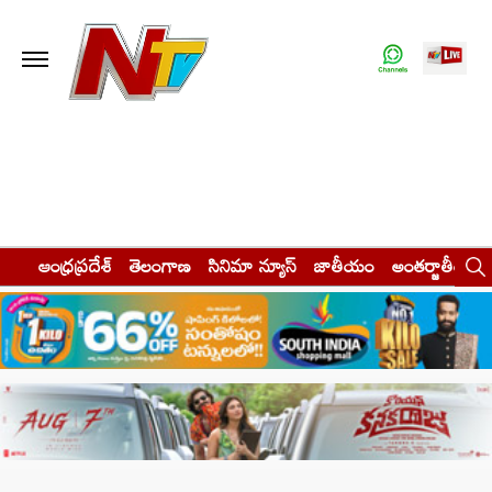
ఆంధ్రప్రదేశ్
తెలంగాణ
సినిమా న్యూస్
జాతీయం
అంతర్జాతీయం