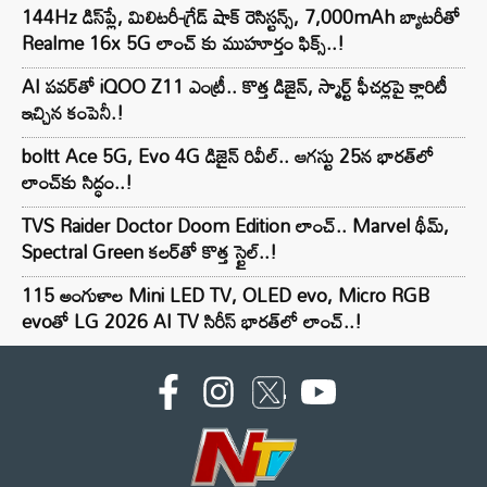
144Hz డిస్‌ప్లే, మిలిటరీ-గ్రేడ్ షాక్ రెసిస్టన్స్, 7,000mAh బ్యాటరీతో
Realme 16x 5G లాంచ్ కు ముహూర్తం ఫిక్స్..!
AI పవర్‌తో iQOO Z11 ఎంట్రీ.. కొత్త డిజైన్, స్మార్ట్ ఫీచర్లపై క్లారిటీ
ఇచ్చిన కంపెనీ.!
boltt Ace 5G, Evo 4G డిజైన్ రివీల్.. ఆగస్టు 25న భారత్‌లో
లాంచ్‌కు సిద్ధం..!
TVS Raider Doctor Doom Edition లాంచ్.. Marvel థీమ్,
Spectral Green కలర్‌తో కొత్త స్టైల్..!
115 అంగుళాల Mini LED TV, OLED evo, Micro RGB
evoతో LG 2026 AI TV సిరీస్ భారత్‌లో లాంచ్..!