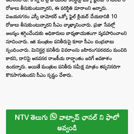
రోజులు తీసుకుంటున్నారని, ఈ పరిస్థితి మారాలని అన్నారు.
విజయనగరం ఎస్పీ దామోదర్ ఒక్కో ఫైల్ క్లియర్ చేయడానికి 10
రోజులు తీసుకుంటున్నారని సీఎం వ్యాఖ్యానించారు. ప్రజా సేవల్లో
ఆలస్యం తగ్గించేందుకు అధికారులు బాధ్యతాయుతంగా వ్యవహరించాలని
సూచించారు. ఇక మంత్రుల పనితీరుపై కూడా సీఎం చంద్రబాబు
స్పందించారు. మినిస్టర్ల పనితీరు వివరాలను బహిరంగపరచడం మంచిది
కాదని, దానిపై అనవసర రాజకీయ రాద్ధాంతం జరిగే అవకాశం
ఉందన్నారు. అయితే మంత్రుల పనితీరు సమీక్ష మాత్రం తప్పనిసరిగా
కొనసాగుతుందని సీఎం స్పష్టం చేశారు.
NTV తెలుగు
వాట్సాప్ ఛానల్ ని ఫాలో
అవ్వండి