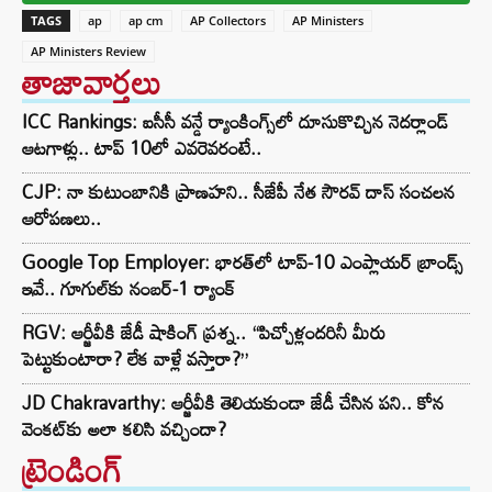
TAGS
ap
ap cm
AP Collectors
AP Ministers
AP Ministers Review
తాజావార్తలు
ICC Rankings: ఐసీసీ వన్డే ర్యాంకింగ్స్‌లో దూసుకొచ్చిన నెదర్లాండ్
ఆటగాళ్లు.. టాప్ 10లో ఎవరెవరంటే..
CJP: నా కుటుంబానికి ప్రాణహని.. సీజేపీ నేత సౌరవ్ దాస్ సంచలన
ఆరోపణలు..
Google Top Employer: భారత్‌లో టాప్-10 ఎంప్లాయర్ బ్రాండ్స్
ఇవే.. గూగుల్‌కు నంబర్-1 ర్యాంక్
RGV: ఆర్జీవీకి జేడీ షాకింగ్ ప్రశ్న.. “పిచ్చోళ్లందరినీ మీరు
పెట్టుకుంటారా? లేక వాళ్లే వస్తారా?”
JD Chakravarthy: ఆర్జీవీకి తెలియకుండా జేడీ చేసిన పని.. కోన
వెంకట్‌కు అలా కలిసి వచ్చిందా?
ట్రెండింగ్‌