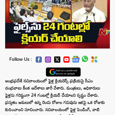
Follow Us :
Add as a preferred
source on google
ఆంధ్రప్రదేశ్ సచివాలయంలో ఫైళ్ల క్లియరెన్స్ ప్రక్రియపై సీఎం
చంద్రబాబు కీలక ఆదేశాలు జారీ చేశారు. మంత్రులు, అధికారులు
ఫైళ్లను గరిష్టంగా 24 గంటల్లో క్లియర్ చేయాలని స్పష్టం చేశారు.
ప్రస్తుతం అమలులో ఉన్న రెండు రోజుల గడువును ఇకపై ఒక రోజుకు
కుదించాలని సూచించారు. సచివాలయంలో ఫైళ్ల పెండింగ్, వాటి