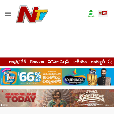
ఆంధ్రప్రదేశ్
తెలంగాణ
సినిమా న్యూస్
జాతీయం
అంతర్జాతీయం