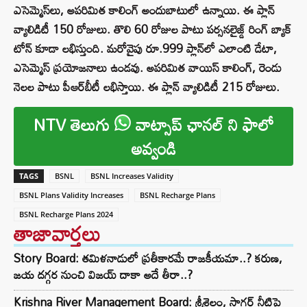
ఎసెమ్మెస్‌లు, అపరిమిత కాలింగ్‌ అందుబాటులో ఉన్నాయి. ఈ ప్లాన్
వ్యాలిడిటీ 150 రోజులు. తొలి 60 రోజుల పాటు పర్సనలైజ్డ్‌ రింగ్‌ బ్యాక్‌
టోన్‌ కూడా లభిస్తుంది. మరోవైపు రూ.999 ప్లాన్‌లో ఎలాంటి డేటా,
ఎసెమ్మెస్‌ ప్రయోజనాలు ఉండవు. అపరిమిత వాయిస్‌ కాలింగ్‌, రెండు
నెలల పాటు పీఆర్‌బీటీ లభిస్తాయి. ఈ ప్లాన్ వ్యాలిడిటీ 215 రోజులు.
NTV తెలుగు
వాట్సాప్ ఛానల్ ని ఫాలో
అవ్వండి
TAGS
BSNL
BSNL Increases Validity
BSNL Plans Validity Increases
BSNL Recharge Plans
BSNL Recharge Plans 2024
తాజావార్తలు
Story Board: తమిళనాడులో ప్రతీకారమే రాజకీయమా..? కరుణ,
జయ దగ్గర నుంచి విజయ్ దాకా అదే తీరా..?
Krishna River Management Board: శ్రీశైలం, సాగర్ నీటిపై