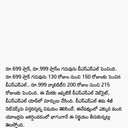
రూ.699 ప్లాన్‌, రూ.999 ప్లాన్‌ల గడువును బీఎస్‌ఎన్‌ఎల్‌ పెంచింది.
రూ.699 ప్లాన్‌ గడువును 130 రోజుల నుంచి 150 రోజులకు పెంచిన
బీఎస్ఎన్ఎల్.. రూ.999 వ్యాలిడిటీని 200 రోజుల నుంచి 215
రోజులకు పెంచింది. ఈ మేరకు ఇప్పటికే బీఎస్ఎన్ఎల్ వెబ్‌సైట్‌,
బీఎస్ఎన్ఎల్ యాప్‌లో మార్పులు చేసింది. బీఎస్‌ఎన్‌ఎల్‌ తమ 4జీ
నెట్‌వర్క్‌ను విస్తరిస్తున్న విషయం తెలిసిందే. ఈనేపథ్యంలో ఎక్కువ మంది
యూజర్లను ఆకర్షించడంలో భాగంగానే ఈ నిర్ణయం తీసుకున్నట్లు
తెలుస్తోంది.