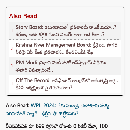
Also Read
Story Board: తమిళనాడులో ప్రతీకారమే రాజకీయమా..?
కరుణ, జయ దగ్గర నుంచి విజయ్ దాకా అదే తీరా..?
Krishna River Management Board: శ్రీశైలం, సాగర్
నీటిపై ఏపీ కీలక ప్రతిపాదన.. కేఆర్ఎంబీకి లేఖ
PM Modi: ప్రధాని మోడీ మరో ఇన్‌స్టాగ్రామ్ వీడియో..
ఈసారి ఏమన్నారంటే..
Off The Record: ఆసిఫాబాద్ కాంగ్రెస్‌లో అసంతృప్తి అగ్గి..
డీసీసీ అధ్యక్షురాలిపై తిరుగుబాటు?
Also Read:
WPL 2024: నేడు ముంబై, బెంగళూరు మధ్య
ఎలిమినేటర్‌ మ్యాచ్.. ఢిల్లీని ‘ఢీ’ కొట్టేదెవరు?
బీఎస్‌ఎన్‌ఎల్‌ రూ.699 ప్లాన్‌లో రోజుకు 0.5జీబీ డేటా, 100