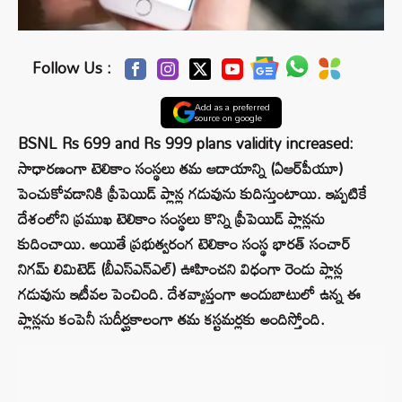
Follow Us :
Add as a preferred
source on google
BSNL Rs 699 and Rs 999 plans validity increased:
సాధారణంగా టెలికాం సంస్థలు తమ ఆదాయాన్ని (ఏఆర్‌పీయూ)
పెంచుకోవడానికి ప్రీపెయిడ్‌ ప్లాన్ల గడువును కుదిస్తుంటాయి. ఇప్పటికే
దేశంలోని ప్రముఖ టెలికాం సంస్థలు కొన్ని ప్రీపెయిడ్‌ ప్లాన్లను
కుదించాయి. అయితే ప్రభుత్వరంగ టెలికాం సంస్థ భారత్‌ సంచార్‌
నిగమ్‌ లిమిటెడ్‌ (బీఎస్ఎన్ఎల్) ఊహించని విధంగా రెండు ప్లాన్ల
గడువును ఇటీవల పెంచింది. దేశవ్యాప్తంగా అందుబాటులో ఉన్న ఈ
ప్లాన్లను కంపెనీ సుదీర్ఘకాలంగా తమ కస్టమర్లకు అందిస్తోంది.