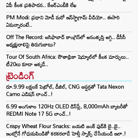
ఏపీ కీలక ప్రతిపాదన.. కేఆర్ఎంబీకి లేఖ
PM Modi: ప్రధాని మోడీ మరో ఇన్‌స్టాగ్రామ్ వీడియో.. ఈసారి
ఏమన్నారంటే..
Off The Record: ఆసిఫాబాద్ కాంగ్రెస్‌లో అసంతృప్తి అగ్గి.. డీసీసీ
అధ్యక్షురాలిపై తిరుగుబాటు?
Tour Of South Africa: సౌతాఫ్రికా షెడ్యూల్‌లో కీలక మార్పులు..
టీ20లు కూడా అక్కడే..
ట్రెండింగ్‌
రూ.9.99 లక్షలకే పెట్రోల్, డీజిల్, CNG ఆప్షన్లతో Tata Nexon
Camo ఎడిషన్ లాంచ్..!
6.99 అంగుళాల 120Hz OLED డిస్‌ప్లే, 8,000mAh బ్యాటరీతో
REDMI Note 17 5G లాంచ్..!
Crispy Wheat Flour Snacks: బయటి జంక్ ఫుడ్‌కి బై..బై..
ఇంట్లోనే గోధుమపిండితో కరకరలాడే హెల్తీ స్నాక్స్ చేసేయండి ఇలా.!