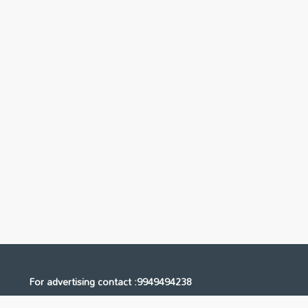
For advertising contact :9949494238
Email: digital@ntvnetwork.com