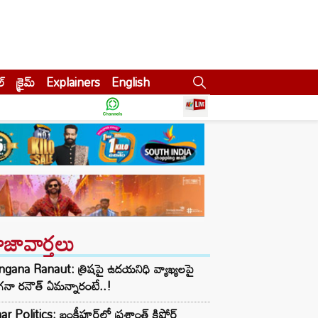
ల్
క్రైమ్
Explainers
English
ాజావార్తలు
gana Ranaut: త్రిషపై ఉదయనిధి వ్యాఖ్యలపై
నా రనౌత్ ఏమన్నారంటే..!
ar Politics: బంకీపూర్‌లో ప్రశాంత్ కిషోర్