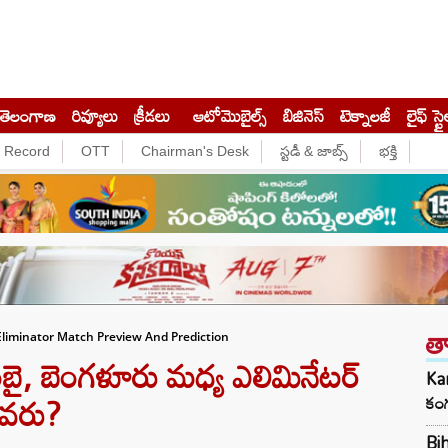
తెలంగాణ
రివ్యూలు
క్రీడలు
ఆటోమొబైల్స్
బిజినెస్‌
టెక్నాలజీ
లైఫ్ స్టై
e Record
OTT
Chairman's Desk
స్టడీ & జాబ్స్
భక్తి
త
Eliminator Match Preview And Prediction
, బెంగళూరు మధ్య ఎలిమినేటర్‌
Kan
ేదెవరు?
కంగ
Bih