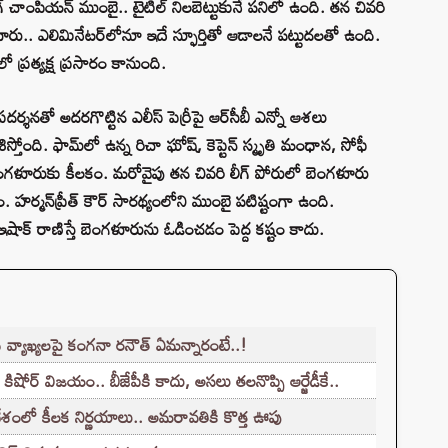
 చాంపియన్‌ ముంబై.. టైటిల్‌ నిలబెట్టుకునే పనిలో ఉంది. తన చివరి
ంగళూరు.. ఎలిమినేటర్‌లోనూ ఇదే స్ఫూర్తితో ఆడాలనే పట్టుదలతో ఉంది.
ో ప్రత్యక్ష ప్రసారం కానుంది.
రదర్శనతో అదరగొట్టిన ఎలీస్‌ పెర్రీపై ఆర్‌సీబీ ఎన్నో ఆశలు
ిస్తోంది. ఫామ్‌లో ఉన్న రిచా ఘోష్‌, కెప్టెన్‌ స్మృతి మంధాన, సోఫీ
 బెంగళూరుకు కీలకం. మరోవైపు తన చివరి లీగ్‌ పోరులో బెంగళూరు
ర్మన్‌ప్రీత్‌ కౌర్‌ సారథ్యంలోని ముంబై పటిష్టంగా ఉంది.
ఇషాక్ రాణిస్తే బెంగళూరును ఓడించడం పెద్ద కష్టం కాదు.
వ్యాఖ్యలపై కంగనా రనౌత్ ఏమన్నారంటే..!
కిషోర్ విజయం.. బీజేపీకి కాదు, అసలు తలనొప్పి ఆర్జేడీకే..
శంలో కీలక నిర్ణయాలు.. అమరావతికి కొత్త ఊపు