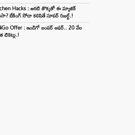
chen Hacks : అరటి తొక్కతో ఈ మ్యాజిక్
ుసా? బేకింగ్ సోడా కలిపితే సూపర్ రిజల్ట్.!
iGo Offer : ఇండిగో బంపర్ ఆఫర్.. 20 వేల
త టికెట్లు.!