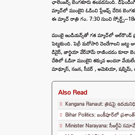
ఛాలెంజర్స్‌ బెంగళూరు తలపడనుంది. డిఫెండింగ్‌
మ్యాచ్‌లో ముంబైని ఓడించి ప్లేఆఫ్స్‌ చేరిన బె
ఈ మ్యాచ్ రాత్రి గం. 7:30 నుంచి స్పోర్ట్స్‌–18ల
ముంబై ఇండియన్స్‌తో గత మ్యాచ్‌లో ఆల్‌రౌండ్‌ ప్
పెట్టుకుంది. పెర్రీ మరోసారి చెలరేగాలని జట్టు ఆశ
డివైన్‌, జార్జియా వేర్‌హామ్‌ రాణించడం కూడా
చేతిలో ఓడినా ముంబైని తక్కువ అంచనా వేయలేం. హ
మాథ్యూస్, సజన, సీవర్‌ , అమెలియా, షబ్నిమ్‌, 
Also Read
Kangana Ranaut: త్రిషపై ఉదయనిధి 
Bihar Politics: బంకీపూర్‌లో ప్రశాంత్ 
Minister Narayana: సీఆర్డీఏ సమావే