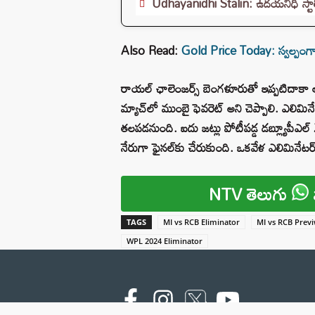
Udhayanidhi Stalin: ఉదయనిధి స్టాలి
Also Read:
Gold Price Today: స్వల్పంగా 
రాయల్‌ ఛాలెంజర్స్‌ బెంగళూరుతో ఇప్పటిదాకా ఆ
మ్యాచ్‌లో ముంబై ఫెవరెట్ అని చెప్పాలి. ఎలిమినేటర
తలపడనుంది. ఐదు జట్లు పోటీపడ్డ డబ్ల్యూపీఎల్‌ 
నేరుగా ఫైనల్‌కు చేరుకుంది. ఒకవేళ ఎలిమినేటర
NTV తెలుగు
TAGS
MI vs RCB Eliminator
MI vs RCB Prev
WPL 2024 Eliminator