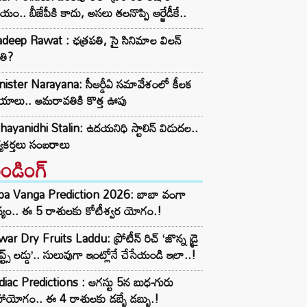
యం.. బీజేపీకి కాదు, అసలు తలనొప్పి ఆర్జేడీకే..
deep Rawat : ఛత్రపతి, సై సినిమాల విలన్
తి?
ister Narayana: సీఆర్డీఏ సమావేశంలో కీలక
్ణయాలు.. అమరావతికి కొత్త ఊపు
ayanidhi Stalin: ఉదయనిధి స్టాలిన్ విడుదల..
్యకర్తలు సంబరాలు
రెండింగ్‌
ba Vanga Prediction 2026: బాబా వంగా
్యం.. ఈ 5 రాశులకు కోటీశ్వర యోగం.!
ar Dry Fruits Laddu: ప్రోటీన్ రిచ్ ‘జొన్న డ్రై
ూప్ట్స్ లడ్డు’.. సులువుగా ఇంట్లోనే చేసేయండి ఇలా..!
iac Predictions : ఆగస్టు 5న బుధ-గురు
ాయోగం.. ఈ 4 రాశులకు డబ్బే డబ్బు.!