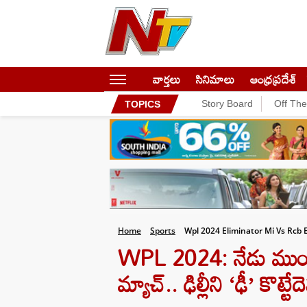
వార్తలు
సినిమాలు
ఆంధ్రప్రదేశ్
Story Board
Off Th
TOPICS
Home
Sports
Wpl 2024 Eliminator Mi Vs Rcb 
WPL 2024: నేడు ముంబై
మ్యాచ్.. ఢిల్లీని ‘ఢీ’ కొట్ట