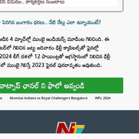
న్ విడుదల.. కార్యకర్తలు సంబరాలు
పెరిగిన బంగారం ధరలు.. నేటి రేట్లు ఎలా ఉన్నాయంటే?
డిన 4 మ్యాచ్‌ల్లో ముంబై ఇండియన్స్‌ మూడింట గెలిచింది. ఈ
్‌లో గెలిచిన జట్టు ఆదివారం ఢిల్లీ క్యాపిటల్స్‌తో ఫైనల్లో
2024 లీగ్‌ దశలో 12 పాయింట్లతో అగ్రస్థానంలో నిలిచిన ఢిల్లీ
్‌లో ముంబై గెలిస్తే 2023 ఫైనల్‌ పునరావృతం అవుతుంది.
వాట్సాప్ ఛానల్ ని ఫాలో అవ్వండి
iw
Mumbai Indians vs Royal Challengers Bangalore
WPL 2024