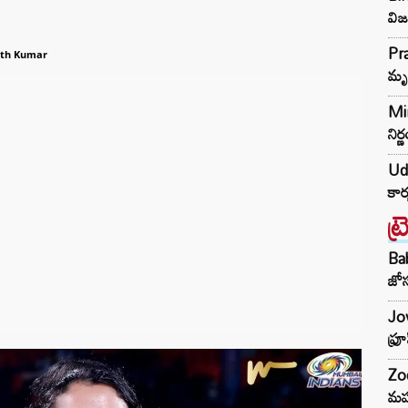
విజ
Pra
th Kumar
మృ
Min
నిర
Udh
కార
ట్
Ba
జోస
Jow
ఫ్ర
Zod
మహ