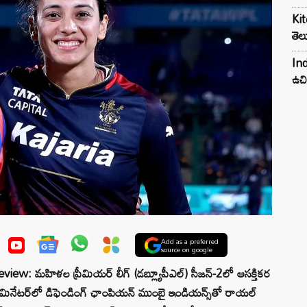
Kit
తెల
Ind
ఉచి
Add as a preferred
source on google
మహిళల ప్రీమియర్‌ లీగ్‌ (డబ్ల్యూపీఎల్‌) సీజన్‌-2లో ఆసక్తికర
ిమినేటర్‌లో డిఫెండింగ్‌ ఛాంపియన్‌ ముంబై ఇండియన్స్‌తో రాయల్‌