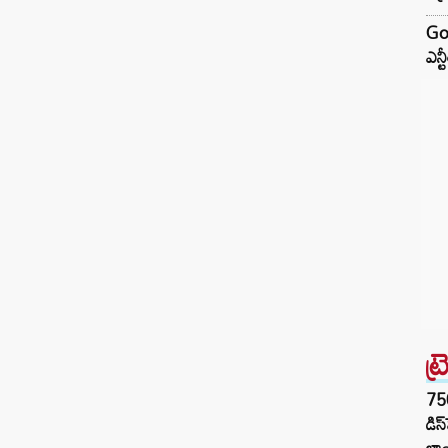
God
ఎన్
ట్
75
డిస
లాం