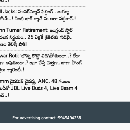
l Jacks: సూపర్‌మ్యాన్ ఫీల్డింగ్.. అయ్యా
ోయ్..! ఏంటి జాక్ క్యాచ్ ను అలా పట్టేశావ్.!
n Turner Retirement: ఇంగ్లండ్ స్టార్
లన నిర్ణయం.. 25 ఏళ్లకే క్రికెట్‌కు గుడ్‌బై..
ణం తెలిస్తే షాక్!
ar Roti: ‘జొన్న రొట్టె’ విరిగిపోతుందా..? లేదా
టిగా అవుతుందా.? ఇలా చేస్తే మెత్తగా, బాగా పొంగే
టెలు గ్యారెంటీ.!
mm డైనమిక్ డ్రైవర్లు, ANC, 48 గంటల
యాటరీతో JBL Live Buds 4, Live Beam 4
చ్..!
For advertising contact :9949494238
Email: digital@ntvnetwork.com