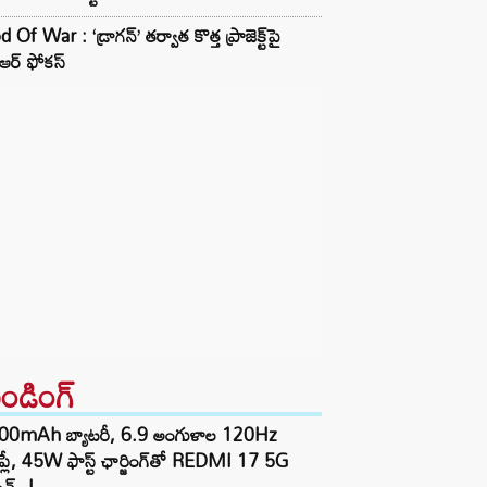
 Of War : ‘డ్రాగన్’ తర్వాత కొత్త ప్రాజెక్ట్‌పై
టీఆర్ ఫోకస్
రెండింగ్‌
00mAh బ్యాటరీ, 6.9 అంగుళాల 120Hz
్‌ప్లే, 45W ఫాస్ట్ ఛార్జింగ్‌తో REDMI 17 5G
చ్..!