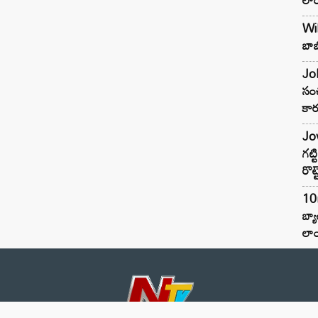
Wil
బాబ
Joh
సంచ
కార
Jow
గట్
రొట్
10
బ్
లాం