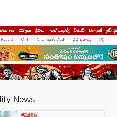
తెలంగాణ
రివ్యూలు
క్రీడలు
ఆటోమొబైల్స్
బిజినెస్‌
టెక్నాలజీ
లైఫ్ స్టై
e Record
OTT
Chairman's Desk
స్టడీ & జాబ్స్
భక్తి
idity News
#బిజినెస్‌