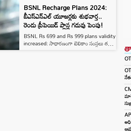
BSNL Recharge Plans 2024:
బీఎస్‌ఎన్‌ఎల్‌ యూజర్లకు శుభవార్త..
రెండు ప్రీపెయిడ్‌ ప్లాన్ల గడువు పెంపు!
BSNL Rs 699 and Rs 999 plans validity
increased: సాధారణంగా టెలికాం సంస్థలు తమ
త
ఆదాయాన్ని (ఏఆర్‌పీయూ) పెంచుకోవడానికి
ప్రీపెయిడ్‌ ప్లాన్ల గడువును కుదిస్తుంటాయి.
OTR
OT
నే
CM 
మార
సుబ
AP
అధి
ఆమ్