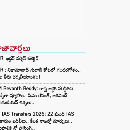
ాజావార్తలు
: ఖద్దర్ వర్సెస్ కలెక్టర్
R : నిజామాబాద్ గులాబీ కోటలో గందరగోళం..
తల తీరు చర్చనీయాంశం!
Revanth Reddy: రాష్ట్ర ఆర్థిక పరిస్థితిని
్చేలా వ్యూహం.. సీఎం రేవంత్, అరవింద్
్రమణియన్ చర్చలు..
 IAS Transfers 2026: 22 మంది IAS
కారుల బదిలీలు.. కీలక శాఖల్లో మార్పులు..
రపాలికి నో పోస్టింగ్..