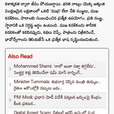
కళాత్మకత ద్వారా జీవం పోయబడ్డాయి. భరత నాట్యం యొక్క అత్యంత
విలక్షణమైన లక్షణాలలో ఒకటి ‘ముద్ర’ లేదా చేతి సంజ్ఞలు, ముఖ
కవళికలు, పాదాలకు సంబంధించిన ప్రత్యేక ఉపయోగం. ప్రతి సంజ్ఞ,
స్థానానికి ఒక నిర్దిష్ట అర్ధం ఉంటుంది. ముఖ కవళికలను శారీరక
కదలికలతో కలిపినప్పుడు, కథలు చెప్పే, పాత్రలను చిత్రీకరించే,
భావోద్వేగాలను తెలియజేసే ఒక ప్రత్యేక భాష సృష్టించబడుతుంది.
Also Read
Mohammed Shami: ‘నాలో ఇంకా సత్తా తగ్గలేదు’..
సెలక్టర్ల కళ్లు తెరిపించేలా షమీ మాస్ వార్నింగ్..
Minister Tummala: శుభవార్త చెప్పిన మంత్రి తుమ్మల..
రైతుల అకౌంట్లోకి డబ్బులు జమ..
PM Modi: ప్రధాని మోడీ విదేశీ పర్యటన ఖర్చులపై కేంద్రం
కీలక ప్రకటన..
Digital Arrest Scam: డిజిటల్ అరెస్ట్ ఉచ్చులో వృద్ధ