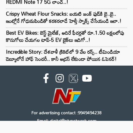
REDMI Note 17 5G లాంచ్..!
Crispy Wheat Flour Snacks: బయటి జంక్ ఫుడ్‌కి బై..బై..
ఇంట్లోనే గోధుమపిండితో కరకరలాడే హెల్తీ స్నాక్స్ చేసేయండి ఇలా.!
Best EV Bikes: బెస్ట్ మైలేజ్, అదిరే ఫీచర్లతో రూ.1.50 లక్షలలోపు
కొనుగోలు చేయగల టాప్-5 EV బైక్‌లు ఇదిగో..!
Incredible Story: దేశవాళీ క్రికెట్‌లో 9 వేల రన్స్.. టీమిండియా
డెబ్యూలోనే హాఫ్ సెంచరీ.. కానీ అడ్రస్ లేకుండా పోయిన ఓపెనర్!
For advertising contact :9949494238
Email: digital@ntvnetwork.com
Copyright © 2000 - 2026 - NTV