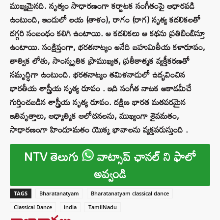
ముఖ్యమైనది. నృత్యం సాధారణంగా కర్ణాటక సంగీతంపై ఆధారపడి
ఉంటుంది, ఇందులో లయ (తాళం), రాగం (రాగ) నృత్య కదలికలతో
దగ్గరి సంబంధం కలిగి ఉంటాయి. ఆ కదలికలు ఆ కథను ప్రతిబింబిస్తూ
ఉంటాయి. సంక్షిప్తంగా, భరతనాట్యం అనేది బహుమితీయ కళారూపం,
తాత్విక లోతు, సాంస్కృతిక ప్రాముఖ్యత, ప్రతీకాత్మక వ్యక్తీకరణతో
సమృద్ధిగా ఉంటుంది. భరతనాట్యం తమిళనాడులో ఉద్భవించిన
భారతీయ శాస్త్రీయ నృత్య రూపం . ఇది సంగీత నాటక అకాడమీచే
గుర్తించబడిన శాస్త్రీయ నృత్య రూపం. దక్షిణ భారత మతపరమైన
ఇతివృత్తాలు, ఆధ్యాత్మిక ఆలోచనలను, ముఖ్యంగా శైవమతం,
సాధారణంగా హిందూమతం యొక్క భావాలను వ్యక్తపరుస్తుంది .
NTV తెలుగు
వాట్సాప్ ఛానల్ ని ఫాలో
అవ్వండి
TAGS
Bharatanatyam
Bharatanatyam classical dance
Classical Dance
india
TamilNadu