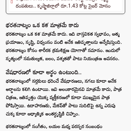
దంపతులు.. కృష్ణాజిల్లాలో రూ.1.43 కోట్ల సైబర్ మోసం
భరతనాట్యం ఒక కళ మాత్రమే కాదు
భరతనాట్యం ఒక కళ మాత్రమే కాదు. ఇది వాస్తవికత స్వభావం, ఆత్మ
ప్రయాణం, సృష్టి, విధ్వంసం వంటి అనేక ఇతివృత్తాలను అన్వేషిస్తుంది.
భరతనాట్యం కోసం శారీరక క్రమశిక్షణ యోగాతో సమానం. ఇందులో
నృత్యంలో సమతుల్యత, బలం, వశ్యతతో పాటు నియంత్రణ అవసరం.
వేషధారణలో కూడా అర్థం ఉంటుంది..
భరతనాట్యంలో నర్తకులు ధరించే వేషధారణలు, నగలు కూడా అనేక
అర్థాలను కలిగి ఉంటాయి. ఇవి అలంకారమైనవి మాత్రమే కాదు, పాత్ర
చిత్రణ, ఇతివృత్తం యొక్క వ్యక్తీకరణలో కూడా ముఖ్యమైన పాత్ర
పోషిస్తాయి. ఉదాహరణకు, మేకప్‌తో పాటు నుదిటిపై ఉన్న ఎరుపు
చుక్క కూడా ఆధ్యాత్మిక అంతర్దృష్టికి చిహ్నం.
భరతనాట్యంలో సంగీతం, లయల మధ్య పరస్పర సంబంధం