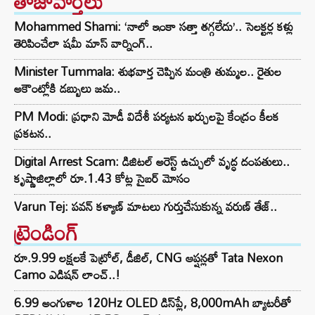
తాజావార్తలు
Mohammed Shami: ‘నాలో ఇంకా సత్తా తగ్గలేదు’.. సెలక్టర్ల కళ్లు
తెరిపించేలా షమీ మాస్ వార్నింగ్..
Minister Tummala: శుభవార్త చెప్పిన మంత్రి తుమ్మల.. రైతుల
అకౌంట్లోకి డబ్బులు జమ..
PM Modi: ప్రధాని మోడీ విదేశీ పర్యటన ఖర్చులపై కేంద్రం కీలక
ప్రకటన..
Digital Arrest Scam: డిజిటల్ అరెస్ట్ ఉచ్చులో వృద్ధ దంపతులు..
కృష్ణాజిల్లాలో రూ.1.43 కోట్ల సైబర్ మోసం
Varun Tej: పవన్ కళ్యాణ్ మాటలు గుర్తుచేసుకున్న వరుణ్ తేజ్..
ట్రెండింగ్‌
రూ.9.99 లక్షలకే పెట్రోల్, డీజిల్, CNG ఆప్షన్లతో Tata Nexon
Camo ఎడిషన్ లాంచ్..!
6.99 అంగుళాల 120Hz OLED డిస్‌ప్లే, 8,000mAh బ్యాటరీతో