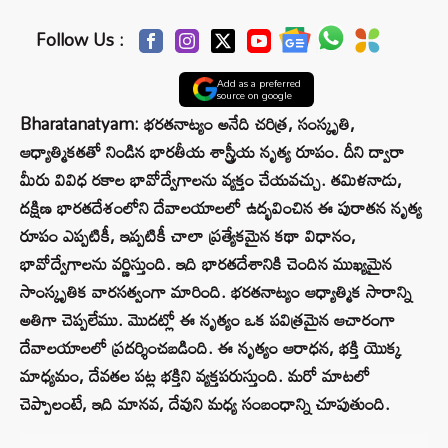
Follow Us :
Add as a preferred
source on google
Bharatanatyam: భరతనాట్యం అనేది చరిత్ర, సంస్కృతి,
ఆధ్యాత్మికతతో నిండిన భారతీయ శాస్త్రీయ నృత్య రూపం. దీని ద్వారా
మీరు వివిధ రకాల భావోద్వేగాలను వ్యక్తం చేయవచ్చు. తమిళనాడు,
దక్షిణ భారతదేశంలోని దేవాలయాలలో ఉద్భవించిన ఈ పురాతన నృత్య
రూపం ఎప్పటికీ, ఇప్పటికీ చాలా ప్రత్యేకమైన కథా విధానం,
భావోద్వేగాలను వర్ణిస్తుంది. ఇది భారతదేశానికి చెందిన ముఖ్యమైన
సాంస్కృతిక వారసత్వంగా మారింది. భరతనాట్యం ఆధ్యాత్మిక సారాన్ని
అతిగా చెప్పలేము. మొదట్లో ఈ నృత్యం ఒక పవిత్రమైన ఆచారంగా
దేవాలయాలలో ప్రదర్శించబడింది. ఈ నృత్యం ఆరాధన, భక్తి యొక్క
మాధ్యమం, దేవతల పట్ల భక్తిని వ్యక్తపరుస్తుంది. మరో మాటలో
చెప్పాలంటే, ఇది మానవ, దేవుని మధ్య సంబంధాన్ని చూపుతుంది.