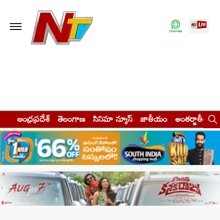
ఆంధ్రప్రదేశ్
తెలంగాణ
సినిమా న్యూస్
జాతీయం
అంతర్జాతీయం