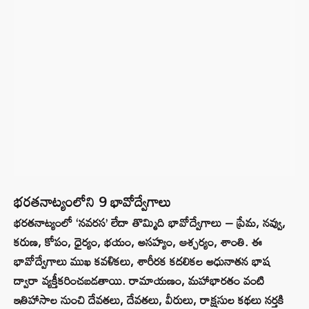
భరతనాట్యంలోని 9 భావోద్వేగాలు
భరతనాట్యంలో ‘నవరస’ లేదా తొమ్మిది భావోద్వేగాలు – ప్రేమ, నవ్వు,
కరుణ, కోపం, ధైర్యం, భయం, అసహ్యం, ఆశ్చర్యం, శాంతి. ఈ
భావోద్వేగాలు ముఖ కవళికలు, శారీరక కదలికల అధునాతన భాష
ద్వారా వ్యక్తీకరించబడతాయి. రామాయణం, మహాభారతం వంటి
ఇతిహాసాల నుంచి దేవతలు, దేవతలు, వీరులు, రాక్షసుల కథలు నర్తకి