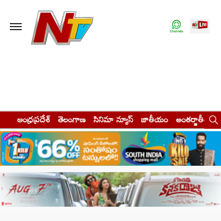
ఆంధ్రప్రదేశ్
తెలంగాణ
సినిమా న్యూస్
జాతీయం
అంతర్జాతీయం