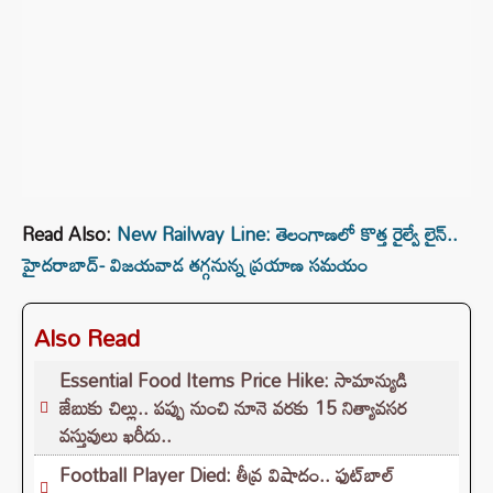
Read Also:
New Railway Line: తెలంగాణలో కొత్త రైల్వే లైన్..
హైదరాబాద్- విజయవాడ తగ్గనున్న ప్రయాణ సమయం
Also Read
Essential Food Items Price Hike: సామాన్యుడి
జేబుకు చిల్లు.. పప్పు నుంచి నూనె వరకు 15 నిత్యావసర
వస్తువులు ఖరీదు..
Football Player Died: తీవ్ర విషాదం.. ఫుట్‌బాల్