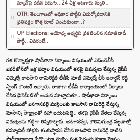
మ్యాచ్‌పై పడిన పిడుగు.. 24 ఏళ్ల ఆటగాడు మృతి..
OTR: తెలంగాణలో అధికార పార్టీని ఎదుర్కోవడానికి
ప్రతిపక్షం కొత్త రూట్‌ ఎంచుకుందా..?
UP Elections: అయోధ్య అభ్యర్థిని ప్రకటించిన సమాజ్‌వాదీ
పార్టీ.. ఎవరంటే..
గత కొన్నాళ్లుగా షాదీఖానా నిర్మాణం విషయంలో ఎస్‌ఆర్‌బీసీ
బఫర్‌జోన్‌లో ఇళ్ల పట్టాల విషయంలో తనపై విమర్శలు చేస్తున్న వైసీనీ
ఎమ్మెల్యే కాటసాని రామిరెడ్డికి టీడీపీ మాజీ ఎమ్మెల్యే బీసీ జనార్థన్ రెడ్డి
స్ట్రాంగ్ కౌంటర్ ఇచ్చారు. తాజాగా టీడీపీ కార్యాలయంలో ఏర్పాటు
చేసిన ప్రెస్‌మీట్‌‌లో ఆయన మాట్లాడుతూ.. షాదీఖానా నిర్మాణం
విషయంలో బనగానపల్లె ముస్లింలకు కాటసాని రామిరెడ్డి చేస్తున్న
మోసాన్ని సాక్ష్యాలతో సహా బయటపెట్టి.. తనపై వైసీపీ నేతలు చేస్తున్న
విమర్శలను గట్టిగా తిప్పికొట్టారు. బనగానపల్లె, కొలిమిగుండ్ల పట్టణాల్లో
కమ్యూనిటీ హాళ్లకు శంకుస్థాపన చేసిన కాటసాని రామిరెడ్డి వాటిని
షాదీఖానాలుగా పేర్కొంటూ ముస్లిం మత పెద్దలను కూడా మోసం