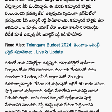
చేస్తున్నారని బీసీ మండిపడ్డారు. ఈ మేరకు కమ్యూనిటీ హాళ్లకు
సంబంధించిన ప్రభుత్వ జీవో ఉత్వర్తులను స్వయంగా ప్రెస్‌మీట్‌లో
ప్రదర్శించిన బీసీ జనార్థన్ రెడ్డి షాదీఖానాలకు, కమ్యూనిటీ హాళ్లకు తేడా
తెలియదా.. ఆ మాత్రం దిమాక్ లేదా అంటూ కాటసాని రామిరెడ్డిని
టీడీజీ మాజీ ఎమ్మెల్యే బీసీ జనార్థన్ రెడ్డి కడిగిపారేసారు
Read Also:
Telangana Budget 2024: తెలంగాణ అసెంబ్లీ
బడ్జెట్ సమావేశాలు.. Live & Update
గతంలో తాను ఎమ్మెల్యేగా ఉన్నప్పుడు బనగానపల్లెలో షాదీఖానా
నిర్మాణం కోసం కోటి రూపాయలు మంజూరు చేయడంతో పాటు
సొంతంగా 30 లక్షలు, కమీటీ ద్వారా మరో 25 లక్షలు
సమకూర్చానన్నారు. కేవలం కక్ష సాధింపుతో ఆల్రెడీ 60 శాతం పనులు
పూర్తి అయిన షాదీఖానాను కంప్టీల్ చేయలేదని కాటసానిపై ఆయన
విరుచుకుపడ్డారు. తాను సొంత డబ్బులతో షాధీఖానాను పూర్తి
చేయడానికి ముందుకు వస్తే తనపై అక్రమ కేసులు పెట్టించావని
కాటసానిపై ఫైర్ అయ్యారు. తక్షణమే బనగానపల్లె నియోజకవర్గంలో