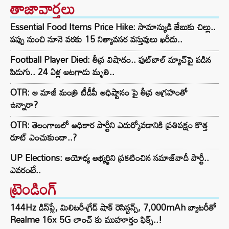
తాజావార్తలు
Essential Food Items Price Hike: సామాన్యుడి జేబుకు చిల్లు..
పప్పు నుంచి నూనె వరకు 15 నిత్యావసర వస్తువులు ఖరీదు..
Football Player Died: తీవ్ర విషాదం.. ఫుట్‌బాల్ మ్యాచ్‌పై పడిన
పిడుగు.. 24 ఏళ్ల ఆటగాడు మృతి..
OTR: ఆ మాజీ మంత్రి టీడీపీ అధిష్టానం పై తీవ్ర ఆగ్రహంతో
ఉన్నారా?
OTR: తెలంగాణలో అధికార పార్టీని ఎదుర్కోవడానికి ప్రతిపక్షం కొత్త
రూట్‌ ఎంచుకుందా..?
UP Elections: అయోధ్య అభ్యర్థిని ప్రకటించిన సమాజ్‌వాదీ పార్టీ..
ఎవరంటే..
ట్రెండింగ్‌
144Hz డిస్‌ప్లే, మిలిటరీ-గ్రేడ్ షాక్ రెసిస్టన్స్, 7,000mAh బ్యాటరీతో
Realme 16x 5G లాంచ్ కు ముహూర్తం ఫిక్స్..!