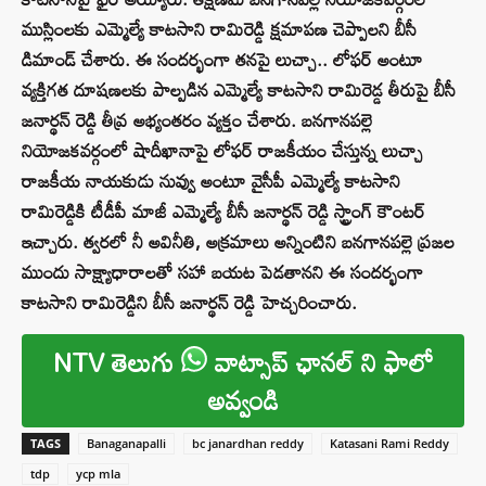
ముస్లింలకు ఎమ్మెల్యే కాటసాని రామిరెడ్డి క్షమాపణ చెప్పాలని బీసీ
డిమాండ్ చేశారు. ఈ సందర్భంగా తనపై లుచ్చా.. లోఫర్ అంటూ
వ్యక్తిగత దూషణలకు పాల్పడిన ఎమ్మెల్యే కాటసాని రామిరెడ్డ తీరుపై బీసీ
జనార్థన్ రెడ్డి తీవ్ర అభ్యంతరం వ్యక్తం చేశారు. బనగానపల్లె
నియోజకవర్గంలో షాదీఖానాపై లోఫర్ రాజకీయం చేస్తున్న లుచ్చా
రాజకీయ నాయకుడు నువ్వు అంటూ వైసీపీ ఎమ్మెల్యే కాటసాని
రామిరెడ్డికి టీడీపీ మాజీ ఎమ్మెల్యే బీసీ జనార్థన్ రెడ్డి స్ట్రాంగ్ కౌంటర్
ఇచ్చారు. త్వరలో నీ అవినీతి, అక్రమాలు అన్నింటిని బనగానపల్లె ప్రజల
ముందు సాక్ష్యాధారాలతో సహా బయట పెడతానని ఈ సందర్భంగా
కాటసాని రామిరెడ్డిని బీసీ జనార్థన్ రెడ్డి హెచ్చరించారు.
NTV తెలుగు
వాట్సాప్ ఛానల్ ని ఫాలో
అవ్వండి
TAGS
Banaganapalli
bc janardhan reddy
Katasani Rami Reddy
tdp
ycp mla