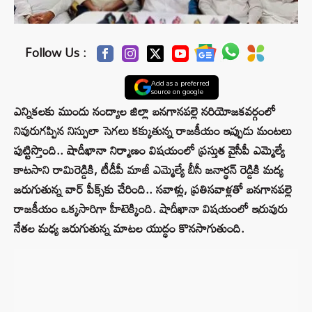
Follow Us :
Add as a preferred
source on google
ఎన్నికలకు ముందు నంద్యాల జిల్లా బనగానపల్లె నరియోజకవర్గంలో
నివురుగప్పిన నిస్పులా సెగలు కక్కుతున్న రాజకీయం ఇప్పుడు మంటలు
పుట్టిస్తొంది.. షాదీఖానా నిర్మాణం విషయంలో ప్రస్తుత వైసీపీ ఎమ్మెల్యే
కాటసాని రామిరెడ్డికి, టీడీపీ మాజీ ఎమ్మెల్యే బీసీ జనార్థన్ రెడ్డికి మద్య
జరుగుతున్న వార్‌ పీక్స్‌కు చేరింది.. సవాళ్లు, ప్రతిసవాళ్లతో బనగానపల్లె
రాజకీయం ఒక్కసారిగా హీటెక్కింది. షాదీఖానా విషయంలో ఇరువురు
నేతల మధ్య జరుగుతున్న మాటల యుద్ధం కొనసాగుతుంది.