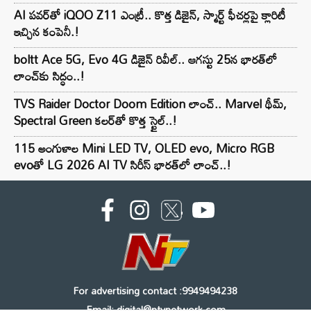
AI పవర్‌తో iQOO Z11 ఎంట్రీ.. కొత్త డిజైన్, స్మార్ట్ ఫీచర్లపై క్లారిటీ
ఇచ్చిన కంపెనీ.!
boltt Ace 5G, Evo 4G డిజైన్ రివీల్.. ఆగస్టు 25న భారత్‌లో
లాంచ్‌కు సిద్ధం..!
TVS Raider Doctor Doom Edition లాంచ్.. Marvel థీమ్,
Spectral Green కలర్‌తో కొత్త స్టైల్..!
115 అంగుళాల Mini LED TV, OLED evo, Micro RGB
evoతో LG 2026 AI TV సిరీస్ భారత్‌లో లాంచ్..!
For advertising contact :9949494238
Email: digital@ntvnetwork.com