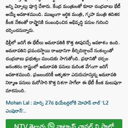
అన్ని ఏర్పాట్లు పూర్తి చేశారు. కేంద్ర మంత్రులతో కూడా చంద్రబాబు భేటీ
అయ్యే అవకాశముంది. ముఖ్యంగా ఆర్థిక మంత్రి, గృహ మంత్రి తదితర
కీలక నేతలతో రాష్ట్రానికి సంబంధించిన అభివృద్ధి పనుల గురించి
చర్చించనున్నారు.
ఢిల్లీలో జరిగే ఈ భేటీలు అమరావతికి కొత్త ఊపునిచ్చే అవకాశం ఉంది.
అమరావతిని ప్రపంచస్థాయి రాజధానిగా తీర్చిదిద్దాలనే సంకల్పంతో
చంద్రబాబు ప్రభుత్వం ముందుకు సాగుతోంది. ప్రధానితో చర్చల
అనంతరం రాష్ట్రంలో అమరావతి పనులు మరింత వేగంగా జరిగే
అవకాశముంది. ప్రజలందరికీ ఆతృతగా ఎదురుచూస్తున్న అమరావతి
నిర్మాణ పనులు మరోసారి కొత్త దిశగా సాగేలా ఈ భేటీ కీలక మలుపుగా
మారనుంది.
Mohan Lal : మార్చి 27న థియేటర్లలోకి మోహన్ లాల్ ‘L2
ఎంపురాన్’..
NTV తెలుగు
వాట్సాప్ ఛానల్ ని ఫాలో