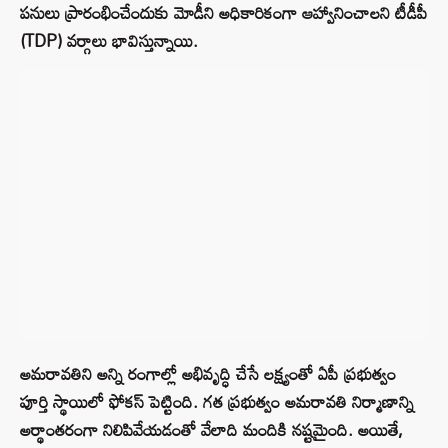
పనులు ప్రారంభించేందుకు మోడీని అధికారికంగా ఆహ్వానించాలని టీడీపీ
(TDP) వర్గాలు భావిస్తున్నాయి.
అమరావతిని అన్ని రంగాల్లో అభివృద్ధి చేసే లక్ష్యంతో ఏపీ ప్రభుత్వం
పూర్తి స్థాయిలో ఫోకస్ పెట్టింది. గత ప్రభుత్వం అమరావతి నిర్మాణాన్ని
అర్థాంతరంగా నిలిపివేయడంతో వేలాది మందికి నష్టమైంది. అయితే,