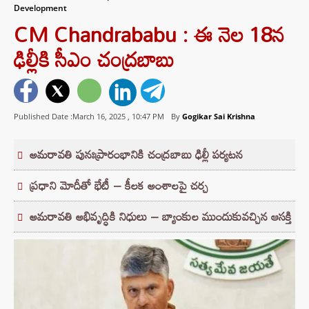
Development
CM Chandrababu : ఈ నెల 18న
ఢిల్లీకి సీఎం చంద్రబాబు
Published Date :March 16, 2025 ,
10:47 PM
By
Gogikar Sai Krishna
అమరావతి పునఃప్రారంభానికి చంద్రబాబు ఢిల్లీ పర్యటన
ప్రధాని మోదీతో భేటీ – కీలక అంశాలపై చర్చ
అమరావతి అభివృద్ధికి నిధులు – బ్యాంకుల ముందుకువచ్చిన ఆసక్తి