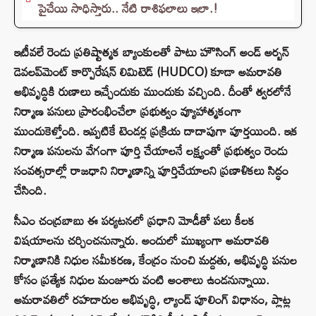
పైచేయి సాధిస్తారు.. నేటి రాశిఫలాలు ఇలా.!
ఇటీవలే రెండు ప్రతిష్టాత్మక బ్యాంకులతో పాటు హౌసింగ్ అండ్ అర్బన్
డెవలప్‌మెంట్ కార్పొరేషన్ లిమిటెడ్ (HUDCO) కూడా అమరావతి
అభివృద్ధికి రుణాలు ఇచ్చేందుకు ముందుకు వచ్చింది. దీంతో త్వరలోనే
నిర్మాణ పనులు ప్రారంభించేలా ప్రభుత్వం వ్యూహాత్మకంగా
ముందుకెళ్తోంది. ఇప్పటికే టెండర్ల ప్రక్రియ దాదాపుగా పూర్తయింది. ఇక
నిర్మాణ పనులను వేగంగా పూర్తి చేయాలనే లక్ష్యంతో ప్రభుత్వం రెండు
సంవత్సరాల్లో రాజధాని నిర్మాణాన్ని పూర్తిచేయాలని ప్రణాళికలు సిద్ధం
చేసింది.
సీఎం చంద్రబాబు ఈ పర్యటనలో ప్రధాని మోడీతో పలు కీలక
విషయాలను చర్చించనున్నారు. అందులో ముఖ్యంగా అమరావతి
నిర్మాణానికి నిధుల సమీకరణ, కేంద్రం నుంచి మద్దతు, అభివృద్ధి పనుల
కోసం ప్రత్యేక నిధుల మంజూరు వంటి అంశాలు ఉండనున్నాయి.
అమరావతిలో రహదారుల అభివృద్ధి, ల్యాండ్ పూలింగ్ విధానం, ప్లాట్ల