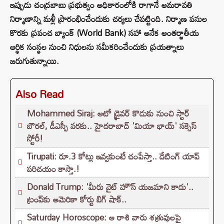
ఇప్పుడు చంద్రబాబు ప్రభుత్వం అధికారంలోకి రాగానే అమరావతి
నిర్మాణాన్ని మళ్లీ ప్రారంభించేందుకు చర్యలు చేపట్టింది. నిర్మాణ పనుల
కొరకు ప్రపంచ బ్యాంక్ (World Bank) సహా అనేక అంతర్జాతీయ
ఆర్థిక సంస్థల నుంచి నిధులను సమీకరించేందుకు ప్రయత్నాలు
జరుగుతున్నాయి.
Also Read
Mohammed Siraj: ఆటో డ్రైవర్ కొడుకు నుంచి స్టార్
బౌరల్, డీఎస్పీ వరకు.. హైదరాబాద్ 'మియా భాయ్' సక్సెస్
స్టోరీ!
Tirupati: రూ.3 కోట్లు ఇవ్వకుంటే చంపేస్తా.. డేటింగ్ యాప్
పరిచయం కాస్తా.!
Donald Trump: 'మీరు వైట్ హౌస్ యజమాని కాదు'..
ట్రంప్‌కు అమెరికా కోర్టు బిగ్ షాక్..
Saturday Horoscope: ఆ రాశి వారు శత్రువులపై