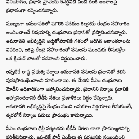
వినియోగం, ప్రధాన హైవేలకు కనెక్టివిటీ వంటి కీలక అంశాలపై
ప్రధానంగా చర్చించనున్నారు.
ముఖ్యంగా అమరావతిలో మౌలిక వసతుల కల్పనకు కేంద్రం సహకారం
అందించాలనే విషయాన్ని చంద్రబాబు ప్రధానితో ప్రస్తావించనున్నారు.
అమరావతి అభివృద్ధిని అడ్డుకోవడానికి గతంలో జరిగిన అవాంతరాలను
వివరించి, ఇకపై కేంద్ర సహకారంతో పనులను ముందుకు తీసుకెళ్లేలా
ఒక క్లియర్ బాటలో నడవాలని నిర్ణయించారు.
ఇప్పటికే రాష్ట్ర ప్రభుత్వ వర్గాలు అమరావతి పనులను ప్రధానితో కలిసి
పునఃప్రారంభించాలని సూచించాయి. ఈ మేరకు సీఎం చంద్రబాబు
మోడీని అధికారికంగా ఆహ్వానించనున్నారు. ప్రధానిని నిర్మాణ స్థలానికి
ఆహ్వానించడానికి టీడీపీ నేతలు ప్రణాళికలు సిద్ధం చేస్తున్నారు.
అమరావతి అభివృద్ధిపై కేంద్రం నుంచి అనుకూల నిర్ణయాలు తీసుకుంటే,
త్వరలోనే నిర్మాణ పనులు ప్రారంభం కానున్నాయి.
సీఎం చంద్రబాబు ఢిల్లీ పర్యటనను టీడీపీ నేతలు చాలా ప్రాముఖ్యతనిచ్చి
పరిశీలిస్తున్నారు. ఇప్పటికే పార్టీ ఎంపీలు ఈ పర్యటనకు సంబంధించి