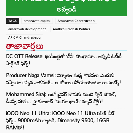
అవ్వండి
TAGS
amaravati capital
Amaravati Construction
amaravati development
Andhra Pradesh Politics
AP CM Chandrababu
తాజావార్తలు
DC OTT Release: థియేటర్లలో ‘డీసీ’ హంగామా.. అప్పుడే ఓటీటీ
పార్ట్‌నర్ ఫిక్స్!
Producer Naga Vamsi: నిర్మాతల మధ్య గొడవలు ఎందుకు
వస్తాయో చెప్పిన నాగవంశీ.. ఆ రోజులు పోయాయంటూ కామెంట్స్!
Mohammed Siraj: ఆటో డ్రైవర్ కొడుకు నుంచి స్టార్ బౌరల్,
డీఎస్పీ వరకు.. హైదరాబాద్ ‘మియా భాయ్’ సక్సెస్ స్టోరీ!
iQOO Neo 11 Ultra: iQOO Neo 11 Ultra రిలీజ్ డేట్
ఫిక్స్.. 9000mAh బ్యాటరీ, Dimensity 9500, 16GB
RAMతో!