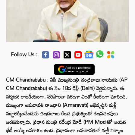
Follow Us :
Add as a preferred
source on google
CM Chandrababu : ఏపీ ముఖ్యమంత్రి చంద్రబాబు నాయుడు (AP
CM Chandrababu) ఈ నెల 18న ఢిల్లీ (Delhi) వెళ్లనున్నారు. ఈ
పర్యటన రాజకీయంగా, పరిపాలనా పరంగా ఎంతో కీలకంగా మారింది.
ముఖ్యంగా అమరావతి రాజధాని (Amaravati) అభివృద్ధిని మళ్లీ
పట్టాలెక్కించేందుకు చంద్రబాబు కేంద్ర ప్రభుత్వంతో సంప్రదింపులు
జరపనున్నారు. ప్రధాన మంత్రి నరేంద్ర మోడీ (PM Modi)తో ఆయన
భేటీ అయ్యే అవకాశం ఉంది. ప్రధానంగా అమరావతిలో మళ్లీ నిర్మాణ