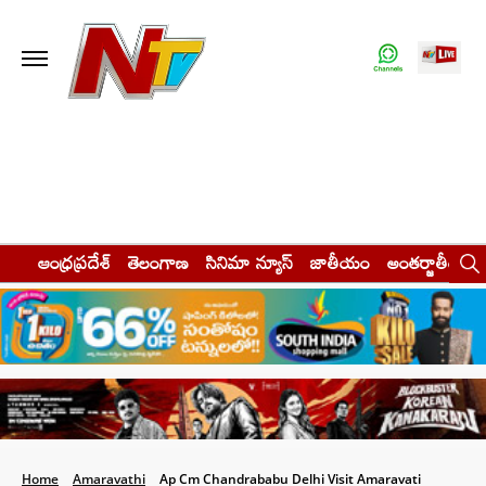
ఆంధ్రప్రదేశ్
తెలంగాణ
సినిమా న్యూస్
జాతీయం
అంతర్జాతీయం
Home
Amaravathi
Ap Cm Chandrababu Delhi Visit Amaravati