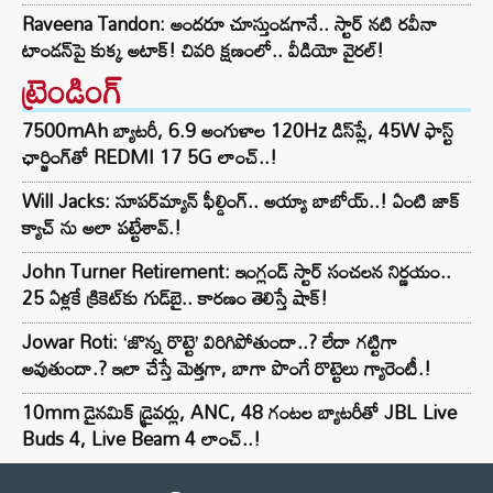
Raveena Tandon: అందరూ చూస్తుండగానే.. స్టార్ నటి రవీనా
టాండన్‌పై కుక్క అటాక్! చివరి క్షణంలో.. వీడియో వైరల్!
ట్రెండింగ్‌
7500mAh బ్యాటరీ, 6.9 అంగుళాల 120Hz డిస్‌ప్లే, 45W ఫాస్ట్
ఛార్జింగ్‌తో REDMI 17 5G లాంచ్..!
Will Jacks: సూపర్‌మ్యాన్ ఫీల్డింగ్.. అయ్యా బాబోయ్..! ఏంటి జాక్
క్యాచ్ ను అలా పట్టేశావ్.!
John Turner Retirement: ఇంగ్లండ్ స్టార్ సంచలన నిర్ణయం..
25 ఏళ్లకే క్రికెట్‌కు గుడ్‌బై.. కారణం తెలిస్తే షాక్!
Jowar Roti: ‘జొన్న రొట్టె’ విరిగిపోతుందా..? లేదా గట్టిగా
అవుతుందా.? ఇలా చేస్తే మెత్తగా, బాగా పొంగే రొట్టెలు గ్యారెంటీ.!
10mm డైనమిక్ డ్రైవర్లు, ANC, 48 గంటల బ్యాటరీతో JBL Live
Buds 4, Live Beam 4 లాంచ్..!