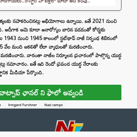
ూరగాయలు..5-స్టార్ హోటళ్లలో కూడా అదే కంపు..
త్యలకు సహకరించినట్లు అభియోగాలు ఉన్నాయి. ఐతే 2021 నుంచి
ంది. అదీగాక ఆమె కూడా అనారోగ్యం బారిన పడడంతో కోర్టుకు
 1943 నుంచి 1945 కాలంలో స్టట్‌థాప్‌ నాజీ నిర్బంధ శిబిరంలో
 65 వేల మంది ఆకలితో లేదా వ్యాధులతో మరణించారు.
‌లో మరణించారు. వారంతా నాజీల నిర్మూలన ప్రచారంలో పాల్గొన్న యుద్ధ
్లు సమాచారం. ఐతే ఇది రెండో ప్రపంచ యుద్ధ నేరాలకు
థానిక మీడియా పేర్కొంది.
వాట్సాప్ ఛానల్ ని ఫాలో అవ్వండి
n
Irmgard Furchner
Nazi camps