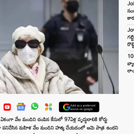
Joh
సంచ
కార
Jow
గట్
రొట్
10
బ్
లాం
Add as a preferred
source on google
ంగా వేల మందిని చంపిన కేసులో 97ఏళ్ల వృద్ధురాలికి కోర్టు
దర్శిగా పనిచేసిన మహిళ వేల మందిని హత్య చేయడంలో ఆమె పాత్ర ఉందని