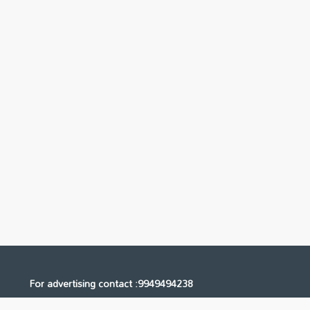
For advertising contact :9949494238
Email: digital@ntvnetwork.com