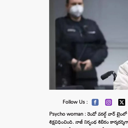
Follow Us :
Psycho woman : రెండో వరల్డ్ వార్ టైంలో ఏక
శిక్షవిధించింది. నాజీ నిర్బంధ శిబిరం కార్య