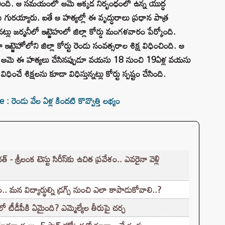
ంచింది. ఆ సమయంలో ఆమె అక్కడ నిర్బంధంలో ఉన్న యుద్ధ
ురయ్యారు. ఐతే ఆ హత్యల్లో ఈ వృద్ధురాలు ప్రధాన పాత్ర
ు జర్మనీలో ఇట్జెహులో జిల్లా కోర్డు మంగళవారం పేర్కోంది.
హోలోని జిల్లా కోర్టు రెండు సంవత్సరాల శిక్ష విధించింది. ఆ
పాటు ఆమె ఈ హత్యలు చేసినప్పుడూ వయసు 18 నుంచి 19ఏళ్ల వయసు
ంచే శిక్షలను కూడా విధిస్తున్నట్లు కోర్టు స్పష్టం చేసింది.
ెండు వేల ఏళ్ల కిందటి కొవ్వొత్తి లభ్యం
రీలంక టెస్టు సిరీస్‌కు ఉచిత ప్రవేశం.. ఎవరైనా వెళ్లి
.. మన విద్యార్థుల్ని డ్రగ్స్ నుంచి ఎలా కాపాడుకోవాలి..?
టీడీపీకి ఏమైంది? ఎమ్మెల్యేల తీరుపై చర్చ