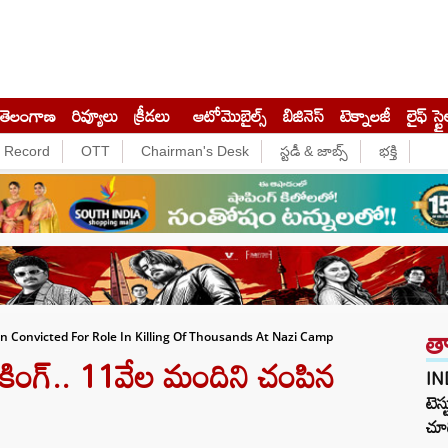
తెలంగాణ
రివ్యూలు
క్రీడలు
ఆటోమొబైల్స్
బిజినెస్‌
టెక్నాలజీ
లైఫ్ స్టై
e Record
OTT
Chairman's Desk
స్టడీ & జాబ్స్
భక్తి
త
 Convicted For Role In Killing Of Thousands At Nazi Camp
ంగ్.. 11వేల మందిని చంపిన
IN
టెస్
చూడ