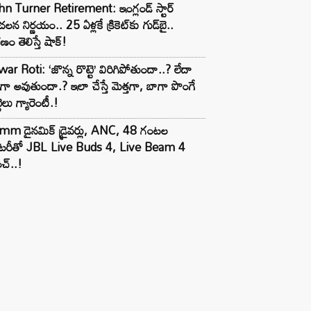
n Turner Retirement: ఇంగ్లండ్ స్టార్
లన నిర్ణయం.. 25 ఏళ్లకే క్రికెట్‌కు గుడ్‌బై..
ణం తెలిస్తే షాక్!
ar Roti: ‘జొన్న రొట్టె’ విరిగిపోతుందా..? లేదా
టిగా అవుతుందా.? ఇలా చేస్తే మెత్తగా, బాగా పొంగే
టెలు గ్యారెంటీ.!
mm డైనమిక్ డ్రైవర్లు, ANC, 48 గంటల
యాటరీతో JBL Live Buds 4, Live Beam 4
చ్..!