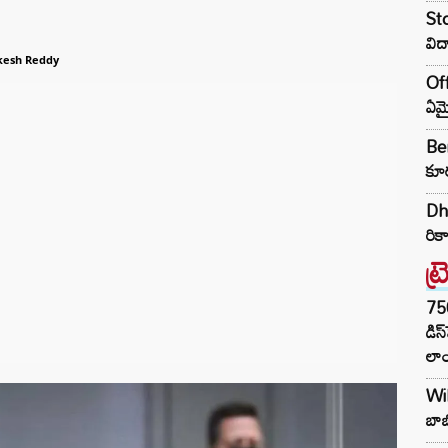
Sto
విద
kesh Reddy
Off
ఏమై
Ben
కూర
Dhu
రికా
ట్
75
డిస
లాం
Wil
బాబ