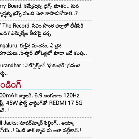
ry Board: కమ్మేస్తున్న డ్రగ్స్ భూతం.. మన
్యార్థుల్ని డ్రగ్స్ నుంచి ఎలా కాపాడుకోవాలి..?
 The Record: సీఎం సొంత జిల్లాలో టీడీపీకి
ంది? ఎమ్మెల్యేల తీరుపై చర్చ
galuru: కుళ్లిన మాంసం, పాడైన
గాయలు..5-స్టార్ హోటళ్లలో కూడా అదే కంపు..
randhar : నెట్‌ఫ్లిక్స్‌లో ‘ధురంధర్’ ప్రపంచ
ర్డు..
రెండింగ్‌
00mAh బ్యాటరీ, 6.9 అంగుళాల 120Hz
్‌ప్లే, 45W ఫాస్ట్ ఛార్జింగ్‌తో REDMI 17 5G
చ్..!
l Jacks: సూపర్‌మ్యాన్ ఫీల్డింగ్.. అయ్యా
ోయ్..! ఏంటి జాక్ క్యాచ్ ను అలా పట్టేశావ్.!