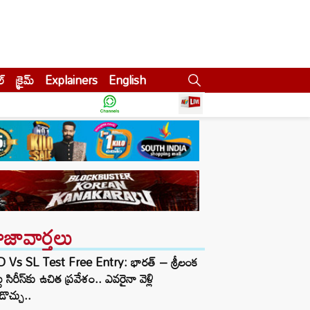
ల్
క్రైమ్
Explainers
English
ాజావార్తలు
D Vs SL Test Free Entry: భారత్ – శ్రీలంక
టు సిరీస్‌కు ఉచిత ప్రవేశం.. ఎవరైనా వెళ్లి
ొచ్చు..