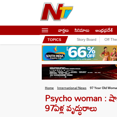
వార్తలు
సినిమాలు
ఆంధ్రప్రదేశ్
Story Board
Off Th
TOPICS
Home
International News
97 Year Old Woman
Psycho woman : షాకి
97ఏళ్ల వృద్ధురాలు