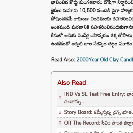
భావించిన కోర్టు మంగళవారం దోషిగా నిర్ధారి
ఖైదీలు సుమారు 10,500 మందికి పైగా హత్యకు గ
పోషించడమే కాకుండా నిందితులకు సహకరించినట్ల
ఇంతమంది మరణానికి సహకరించినందుకుగానూ ఇట్జె
కేసులో ఆమెకు రెండేళ్ల బహిష్కరణ శిక్ష తో
ఉండడంతో అప్పటి బాల నేరస్తుల చట్టం ప్రకారం విధి
Read Also:
2000Year Old Clay Candle : ర
Also Read
IND Vs SL Test Free Entry: భారత్ - శ్
చూడొచ్చు..
Story Board: కమ్మేస్తున్న డ్రగ్స్ భూతం
Off The Record: సీఎం సొంత జిల్లాలో 