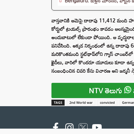
Bengaluru: కుళ్లిన మాంసం, పాడైన క
వాస్తవానికి ఆమెపై దాదాపు 11,412 మంది హ
కోర్టులో ట్రయల్స్‌ ప్రారంభం కావడం ఆలస్యమై
అందుబాటులో లేకుండా పోయింది. ఆ వృద్ధురాలు
పనిచేసింది. అక్కడ నిర్బంధంలో ఉన్న దాదాపు
మరికొంతమంది స్టట్‌థాప్‌లోని గ్యాస్‌ చాంబర్
ఖైదీలు, వారిలో కొందరూ యూదులు కూడా ఉన్నట
సంబంధించిన చివరి కేసు విచారణ అని జర్మనీ స్
NTV తెలుగు
TAGS
2nd World war
convicted
Germa