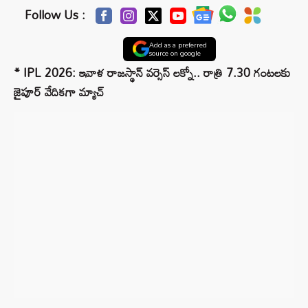
Follow Us :
Add as a preferred
source on google
* IPL 2026: ఇవాళ రాజస్థాన్‌ వర్సెస్‌ లక్నో.. రాత్రి 7.30 గంటలకు
జైపూర్‌ వేదికగా మ్యాచ్