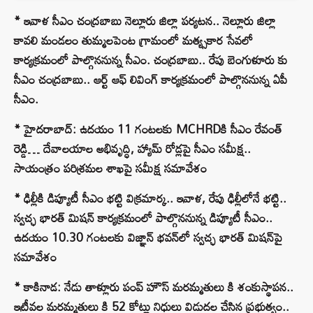
* ఇవాళ సీఎం చంద్రబాబు నెల్లూరు జిల్లా పర్యటన.. నెల్లూరు జిల్లా
కావలి మండలం తుమ్మలపెంట గ్రామంలో మత్య్సకార సేవలో
కార్యక్రమంలో పాల్గొననున్న సీఎం. చంద్రబాబు.. రేపు బెంగుళూరు కు
సీఎం చంద్రబాబు.. ఆర్ట్ ఆఫ్ లివింగ్ కార్యక్రమంలో పాల్గొననున్న ఏపీ
సీఎం.
* హైదరాబాద్‌: ఉదయం 11 గంటలకు MCHRDకి సీఎం రేవంత్‌
రెడ్డి… దేవాలయాల అభివృద్ధి, హ్యామ్‌ రోడ్లపై సీఎం సమీక్ష..
సాయంత్రం పరిశ్రమల శాఖపై సమీక్ష సమావేశం
* ఢిల్లీకి డిప్యూటీ సీఎం భట్టి విక్రమార్క.. ఇవాళ, రేపు ఢిల్లీలోనే భట్టి..
స్వచ్ఛ భారత్‌ మిషన్‌ కార్యక్రమంలో పాల్గొననున్న డిప్యూటీ సీఎం..
ఉదయం 10.30 గంటలకు విజ్ఞాన్‌ భవన్‌లో స్వచ్ఛ భారత్‌ మిషన్‌పై
సమావేశం
* కాకినాడ: నేడు తాళ్లూరు పంప్ హౌస్ మరమ్మతులు కి శంకుస్థాపన..
ఇటీవల మరమ్మతులు కి 52 కోట్లు నిధులు విడుదల చేసిన ప్రభుత్వం..