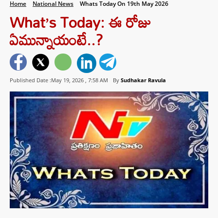
Home
National News
Whats Today On 19th May 2026
What’s Today: ఈ రోజు
ఏమున్నాయంటే..?
Published Date :May 19, 2026 ,
7:58 AM
By
Sudhakar Ravula