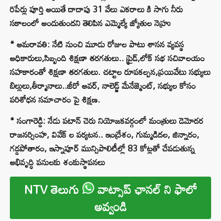
రిపేర్లు పూర్తి అయితే దాదాపు 31 వేలు ఎకరాలు కి సాగు నీరు
సకాలంలో అందుతుందని తెలిపిన ఎమ్మెల్యే జ్యోతుల నెహ్రు
* అమరావతి: నేటి నుంచి మూడు రోజుల పాటు శాసన వ్యవస్థ
అధికారులు,సిబ్బంది శిక్షణా తరగతులు.. ప్రైడ్,లోక్ సభ సచివాలయం
సహకారంతో శిక్షణా తరగతులు. చట్టాల రూపకల్పన,ప్రయివేటు సభ్యులు
బిల్లులు,తీర్మానాలు..జీరో అవర్, నాలెడ్జ్ మేనేజ్మెంట్, సభ్యుల కోసం
పరిశోధన సమాచారం పై శిక్షణ.
* సంగారెడ్డి: నేడు పటాన్ చెరు నియోజకవర్గంలో మంత్రులు డెమోదర
రాజనర్సింహ, వివేక్ ల పర్యటన.. ఇంద్రేశం, గుమ్మడిదల, జిన్నారం,
గడ్డపోతారం, ఇస్నాపూర్ మున్సిపాలిటీల్లో 83 కోట్లతో చేపడుతున్న
అభివృద్ధి పనులకు శంకుస్థాపనలు
NTV తెలుగు
వాట్సాప్ ఛానల్ ని ఫాలో
అవ్వండి