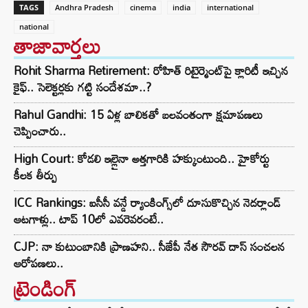
TAGS
Andhra Pradesh
cinema
india
international
national
తాజావార్తలు
Rohit Sharma Retirement: రోహిత్ రిటైర్మెంట్‌పై క్లారిటీ ఇచ్చిన
కైఫ్.. సెలెక్టర్లకు గట్టి సందేశమా..?
Rahul Gandhi: 15 ఏళ్ల బాలికతో బలవంతంగా క్షమాపణలు
చెప్పించారు..
High Court: కోడలి ఇల్లైనా అత్తగారికి హక్కుంటుంది.. హైకోర్టు
కీలక తీర్పు
ICC Rankings: ఐసీసీ వన్డే ర్యాంకింగ్స్‌లో దూసుకొచ్చిన నెదర్లాండ్
ఆటగాళ్లు.. టాప్ 10లో ఎవరెవరంటే..
CJP: నా కుటుంబానికి ప్రాణహని.. సీజేపీ నేత సౌరవ్ దాస్ సంచలన
ఆరోపణలు..
ట్రెండింగ్‌