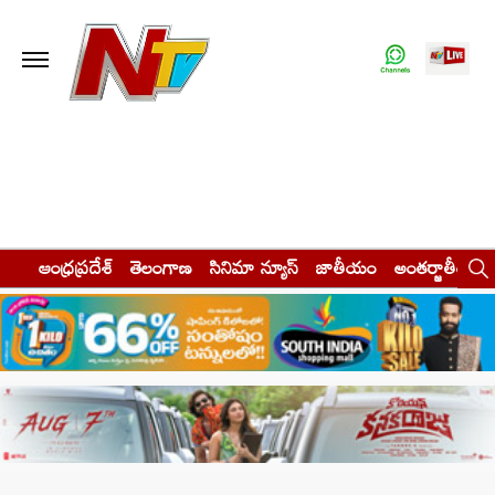
ఆంధ్రప్రదేశ్
తెలంగాణ
సినిమా న్యూస్
జాతీయం
అంతర్జాతీయం