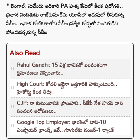
* బెంగాల్‌: సువేందు అధికారి PA హత్య కేసులో కీలక పురోగతి..
ప్రధాన నిందితుడు రాజ్‌కుమార్‌ను యూపీలో అదుపులో తీసుకున్న
సీబీఐ.. ఇవాళ కోల్‌కతాలోని సీబీఐ ప్రత్యేక కోర్టులో నిందితుడిని
హాజరుపర్చనున్న సీబీఐ
Also Read
Rahul Gandhi: 15 ఏళ్ల బాలికతో బలవంతంగా
క్షమాపణలు చెప్పించారు..
High Court: కోడలి ఇల్లైనా అత్తగారికి హక్కుంటుంది..
హైకోర్టు కీలక తీర్పు
CJP: నా కుటుంబానికి ప్రాణహని.. సీజేపీ నేత సౌరవ్ దాస్
సంచలన ఆరోపణలు..
Google Top Employer: భారత్‌లో టాప్-10
ఎంప్లాయర్ బ్రాండ్స్ ఇవే.. గూగుల్‌కు నంబర్-1 ర్యాంక్