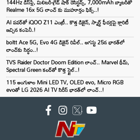
144Hz డిస్‌ప్లే, మిలిటరీ-గ్రేడ్ షాక్ రెసిస్టన్స్, 7,000mAh బ్యాటరీతో
Realme 16x 5G లాంచ్ కు ముహూర్తం ఫిక్స్..!
AI పవర్‌తో iQOO Z11 ఎంట్రీ.. కొత్త డిజైన్, స్మార్ట్ ఫీచర్లపై క్లారిటీ
ఇచ్చిన కంపెనీ.!
boltt Ace 5G, Evo 4G డిజైన్ రివీల్.. ఆగస్టు 25న భారత్‌లో
లాంచ్‌కు సిద్ధం..!
TVS Raider Doctor Doom Edition లాంచ్.. Marvel థీమ్,
Spectral Green కలర్‌తో కొత్త స్టైల్..!
115 అంగుళాల Mini LED TV, OLED evo, Micro RGB
evoతో LG 2026 AI TV సిరీస్ భారత్‌లో లాంచ్..!