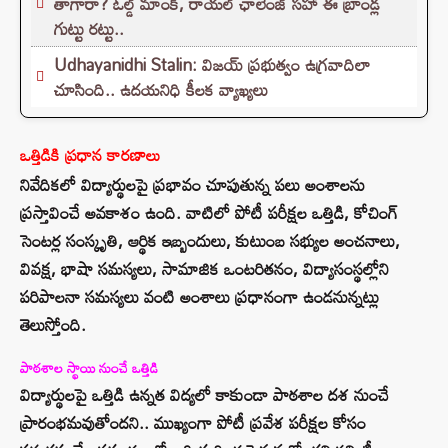
తాగారా? ఓల్డ్ మాంక్, రాయల్ ఛాలెంజ్‌ సహా ఈ బ్రాండ్ల
గుట్టు రట్టు..
Udhayanidhi Stalin: విజయ్ ప్రభుత్వం ఉగ్రవాదిలా
చూసింది.. ఉదయనిధి కీలక వ్యాఖ్యలు
ఒత్తిడికి ప్రధాన కారణాలు
నివేదికలో విద్యార్థులపై ప్రభావం చూపుతున్న పలు అంశాలను
ప్రస్తావించే అవకాశం ఉంది. వాటిలో పోటీ పరీక్షల ఒత్తిడి, కోచింగ్
సెంటర్ల సంస్కృతి, ఆర్థిక ఇబ్బందులు, కుటుంబ సభ్యుల అంచనాలు,
వివక్ష, భాషా సమస్యలు, సామాజిక ఒంటరితనం, విద్యాసంస్థల్లోని
పరిపాలనా సమస్యలు వంటి అంశాలు ప్రధానంగా ఉండనున్నట్లు
తెలుస్తోంది.
పాఠశాల స్థాయి నుంచే ఒత్తిడి
విద్యార్థులపై ఒత్తిడి ఉన్నత విద్యలో కాకుండా పాఠశాల దశ నుంచే
ప్రారంభమవుతోందని.. ముఖ్యంగా పోటీ ప్రవేశ పరీక్షల కోసం