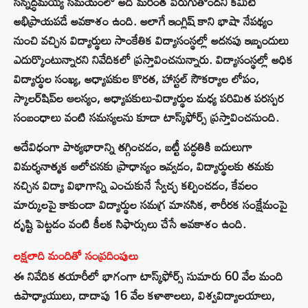
సన్నద్ధమయ్యే సమయంలో అది మరింత పెరుగుతోందని కమిటీ
అభిప్రాయపడే అవకాశం ఉంది. అలాగే ఇంగ్లిష్ కాని భాషా నేపథ్యం
నుంచి వచ్చిన విద్యార్థులు సాంకేతిక విద్యాసంస్థల్లో అదనపు ఇబ్బందులు
ఎదుర్కొంటున్నారని నివేదికలో ప్రస్తావించనున్నారు. విద్యాసంస్థల్లో అధిక
విద్యార్థుల సంఖ్య, అధ్యాపకుల కొరత, హాస్టల్ సౌకర్యాల లోపం,
స్కాలర్‌షిప్‌ల ఆలస్యం, అధ్యాపకులు-విద్యార్థుల మధ్య పరిమిత పరస్పర
సంబంధాలు వంటి సమస్యలను కూడా టాస్క్‌ఫోర్స్ ప్రస్తావించనుంది.
అదేవిధంగా పాఠ్యభారాన్ని తగ్గించడం, బట్టీ పద్ధతికి బదులుగా
విమర్శనాత్మక ఆలోచనకు ప్రాధాన్యం ఇవ్వడం, విద్యార్థులకు తమకు
నచ్చిన విద్యా విభాగాన్ని ఎంచుకునే స్వేచ్ఛ కల్పించడం, కేవలం
మార్కులపై కాకుండా విద్యార్థుల సమగ్ర మానసిక, శారీరక సంక్షేమంపై
దృష్టి పెట్టడం వంటి కీలక సిఫార్సులు చేసే అవకాశం ఉంది.
లక్షలాది మందితో సంప్రదింపులు
ఈ నివేదిక తయారీలో భాగంగా టాస్క్‌ఫోర్స్ సుమారు 60 వేల మంది
ఉపాధ్యాయులు, దాదాపు 16 వేల కళాశాలలు, విశ్వవిద్యాలయాలు,