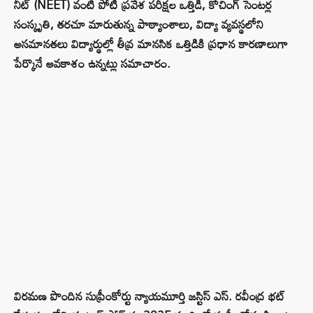
నీట్ (NEET) వంటి పోటీ ప్రవేశ పరీక్షల ఒత్తిడి, కోచింగ్ సెంటర్ల
సంస్కృతి, తరచూ మారుతున్న పాఠ్యాంశాలు, విద్యా వ్యవస్థలోని
అసమానతలు విద్యార్థుల్లో తీవ్ర మానసిక ఒత్తిడికి ప్రధాన కారణాలుగా
పేర్కొనే అవకాశం ఉన్నట్లు సమాచారం.
విరమణ పొందిన సుప్రీంకోర్టు న్యాయమూర్తి జస్టిస్ ఎస్. రవీంద్ర భట్