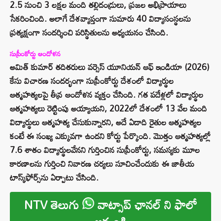
2.5 నుంచి 3 లక్షల మంది తల్లిదండ్రులు, ప్రజల అభిప్రాయాలు
సేకరించింది. అలాగే దేశవ్యాప్తంగా సుమారు 40 విద్యాసంస్థలను
ప్రత్యక్షంగా సందర్శించి పరిస్థితులను అధ్యయనం చేసింది.
సుప్రీంకోర్టు ఆందోళన
అమిత్ కుమార్ తదితరులు వర్సెస్ యూనియన్ ఆఫ్ ఇండియా (2026)
కేసు విచారణ సందర్భంగా సుప్రీంకోర్టు దేశంలో విద్యార్థుల
ఆత్మహత్యలపై తీవ్ర ఆందోళన వ్యక్తం చేసింది. గత పదేళ్లలో విద్యార్థుల
ఆత్మహత్యలు రెట్టింపు అయ్యాయని, 2022లో దేశంలో 13 వేల మంది
విద్యార్థులు ఆత్మహత్య చేసుకున్నారని, అదే ఏడాది రైతుల ఆత్మహత్యల
కంటే ఈ సంఖ్య ఎక్కువగా ఉందని కోర్టు పేర్కొంది. మొత్తం ఆత్మహత్యల్లో
7.6 శాతం విద్యార్థులవేనని గుర్తించిన సుప్రీంకోర్టు, సమస్యకు మూల
కారణాలను గుర్తించి నివారణ చర్యలు సూచించేందుకు ఈ జాతీయ
టాస్క్‌ఫోర్స్‌ను ఏర్పాటు చేసింది.
NTV తెలుగు
వాట్సాప్ ఛానల్ ని ఫాలో