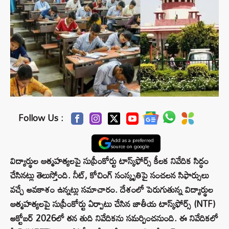
Follow Us :
Add as a preferred
source on google
విద్యార్థుల ఆత్మహత్యలపై సుప్రీంకోర్టు టాస్క్‌ఫోర్స్ కీలక నివేదిక సిద్ధం
చేసినట్లు తెలుస్తోంది. నీట్, కోచింగ్ సంస్కృతిపై సంచలన సిఫార్సులు
వచ్చే అవకాశం ఉన్నట్లు సమాచారం. దేశంలో పెరుగుతున్న విద్యార్థుల
ఆత్మహత్యలపై సుప్రీంకోర్టు ఏర్పాటు చేసిన జాతీయ టాస్క్‌ఫోర్స్ (NTF)
అక్టోబర్ 2026లో తన తుది నివేదికను సమర్పించనుంది. ఈ నివేదికలో