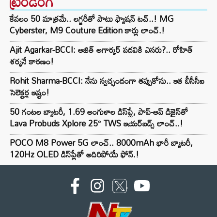
ట్రెండింగ్‌
కేవలం 50 మాత్రమే.. లగ్జరీతో పాటు ఫ్యాషన్ టచ్..! MG
Cyberster, M9 Couture Edition కార్లు లాంచ్.!
Ajit Agarkar-BCCI: అజిత్ అగార్కర్ పదవికి ఎసరు?.. రోహిత్
శర్మనే కారణం!
Rohit Sharma-BCCI: నేను స్వచ్ఛందంగా తప్పుకోను.. ఇక బీసీసీఐ
సెలెక్టర్ల ఇష్టం!
50 గంటల బ్యాటరీ, 1.69 అంగుళాల డిస్‌ప్లే, పాప్-అప్ డిజైన్‌తో
Lava Probuds Xplore 25° TWS ఇయర్‌బడ్స్ లాంచ్..!
POCO M8 Power 5G లాంచ్.. 8000mAh భారీ బ్యాటరీ,
120Hz OLED డిస్‌ప్లేతో అదిరిపోయే ఫోన్.!