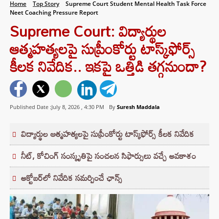
Home
Top Story
Supreme Court Student Mental Health Task Force
Neet Coaching Pressure Report
Supreme Court: విద్యార్థుల
ఆత్మహత్యలపై సుప్రీంకోర్టు టాస్క్‌ఫోర్స్
కీలక నివేదిక.. ఇకపై ఒత్తిడి తగ్గనుందా?
Published Date :July 8, 2026 ,
4:30 PM
By
Suresh Maddala
విద్యార్థుల ఆత్మహత్యలపై సుప్రీంకోర్టు టాస్క్‌ఫోర్స్ కీలక నివేదిక
నీట్, కోచింగ్ సంస్కృతిపై సంచలన సిఫార్సులు వచ్చే అవకాశం
అక్టోబర్‌లో నివేదిక సమర్పించే ఛాన్స్