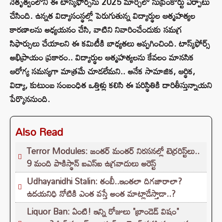
నేతృత్వంలోని ఈ టాస్క్‌ఫోర్స్‌ను 2025 మార్చిలో సుప్రీంకోర్టు ఏర్పాటు
చేసింది. ఉన్నత విద్యాసంస్థల్లో పెరుగుతున్న విద్యార్థుల ఆత్మహత్యల
కారణాలను అధ్యయనం చేసి, వాటిని నివారించేందుకు సమగ్ర
సిఫార్సులు చేయాలని ఈ కమిటీకి బాధ్యతలు అప్పగించింది. టాస్క్‌ఫోర్స్
అభిప్రాయం ప్రకారం.. విద్యార్థుల ఆత్మహత్యలను కేవలం మానసిక
ఆరోగ్య సమస్యగా మాత్రమే చూడలేమని.. అనేక సామాజిక, ఆర్థిక,
విద్యా, కుటుంబ సంబంధిత ఒత్తిళ్లు కలిసి ఈ పరిస్థితికి దారితీస్తున్నాయని
పేర్కొననుంది.
Also Read
Terror Modules: జంతర్ మంతర్ నిరసనల్లో టెర్రరిస్ట్‌లు..
9 మంది పాకిస్థాన్ ఐఎస్ఐ ఉగ్రవాదులు అరెస్ట్
Udhayanidhi Stalin: తంబీ..ఇంతలా దిగజారాలా?
ఉదయనిధి నోటికి ఎంత వస్తే అంత మాట్లాడేస్తాడా..?
Liquor Ban: ఏంటి! ఇన్ని రోజులు "బ్రాండెడ్ విషం"