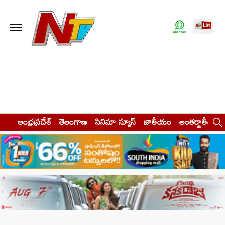
ఆంధ్రప్రదేశ్
తెలంగాణ
సినిమా న్యూస్
జాతీయం
అంతర్జాతీయం