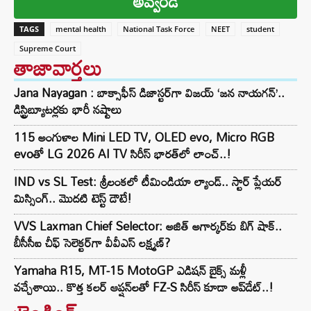
అవ్వండి
TAGS
mental health
National Task Force
NEET
student
Supreme Court
తాజావార్తలు
Jana Nayagan : బాక్సాఫీస్ డిజాస్టర్‌గా విజయ్ ‘జన నాయగన్’..
డిస్ట్రిబ్యూటర్లకు భారీ నష్టాలు
115 అంగుళాల Mini LED TV, OLED evo, Micro RGB
evoతో LG 2026 AI TV సిరీస్ భారత్‌లో లాంచ్..!
IND vs SL Test: శ్రీలంకలో టీమిండియా ల్యాండ్.. స్టార్ ప్లేయర్
మిస్సింగ్.. మొదటి టెస్ట్ డౌటే!
VVS Laxman Chief Selector: అజిత్ అగార్కర్‌కు బిగ్ షాక్..
బీసీసీఐ చీఫ్ సెలెక్టర్‌గా వీవీఎస్ లక్ష్మణ్?
Yamaha R15, MT-15 MotoGP ఎడిషన్ బైక్స్ మళ్లీ
వచ్చేశాయి.. కొత్త కలర్ ఆప్షన్‌లతో FZ-S సిరీస్ కూడా అప్‌డేట్..!