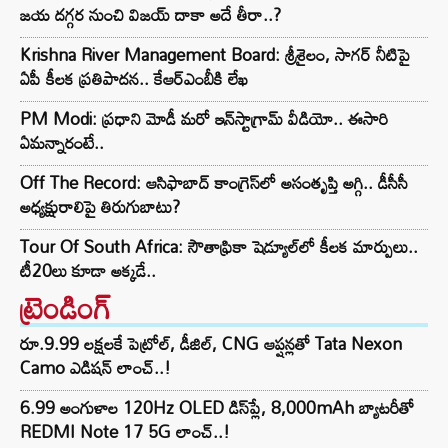
జయ దగ్గర నుంచి విజయ్ దాకా అదే తీరా..?
Krishna River Management Board: శ్రీశైలం, సాగర్ నీటిపై
ఏపీ కీలక ప్రతిపాదన.. కేఆర్ఎంబీకి లేఖ
PM Modi: ప్రధాని మోడీ మరో ఇన్‌స్టాగ్రామ్ వీడియో.. ఈసారి
ఏమన్నారంటే..
Off The Record: ఆసిఫాబాద్ కాంగ్రెస్‌లో అసంతృప్తి అగ్గి.. డీసీసీ
అధ్యక్షురాలిపై తిరుగుబాటు?
Tour Of South Africa: సౌతాఫ్రికా షెడ్యూల్‌లో కీలక మార్పులు..
టీ20లు కూడా అక్కడే..
ట్రెండింగ్‌
రూ.9.99 లక్షలకే పెట్రోల్, డీజిల్, CNG ఆప్షన్లతో Tata Nexon
Camo ఎడిషన్ లాంచ్..!
6.99 అంగుళాల 120Hz OLED డిస్‌ప్లే, 8,000mAh బ్యాటరీతో
REDMI Note 17 5G లాంచ్..!