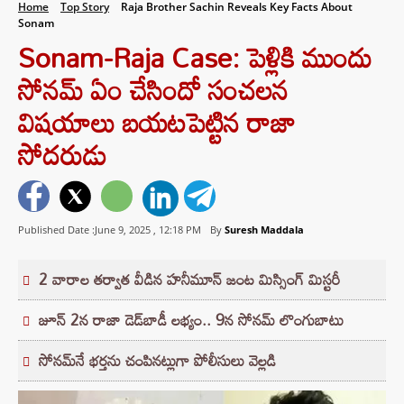
Home
Top Story
Raja Brother Sachin Reveals Key Facts About
Sonam
Sonam-Raja Case: పెళ్లికి ముందు
సోనమ్ ఏం చేసిందో సంచలన
విషయాలు బయటపెట్టిన రాజా
సోదరుడు
Published Date :June 9, 2025 ,
12:18 PM
By
Suresh Maddala
2 వారాల తర్వాత వీడిన హనీమూన్ జంట మిస్సింగ్ మిస్టరీ
జూన్ 2న రాజా డెడ్‌బాడీ లభ్యం.. 9న సోనమ్ లొంగుబాటు
సోనమ్‌నే భర్తను చంపినట్లుగా పోలీసులు వెల్లడి