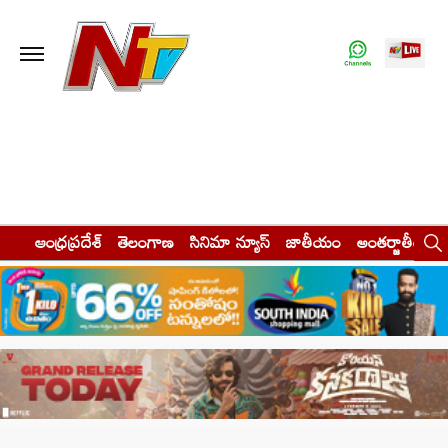
ఆంధ్రప్రదేశ్
తెలంగాణ
సినిమా న్యూస్
జాతీయం
అంతర్జాతీయం