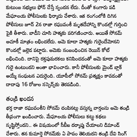
కుటుంబ సభ్యులు ఫోన్ చేస్తే స్పందన లేదు. దీంతో కంగారు పడి
మేఘాలయ పోలీసులకు ఫిర్యాదు చేశారు. ఇక రంగంలోకి దిగిన
పోలీసులు జూన్ 2న రాజా రఘువంశీ మృతదేహాన్ని కొండల్లో గుర్తించి
పైకి తీశారు. బాడీని చూసి హత్యకు పరిగణించారు. అయితే సోనమ్
ఆచూకీ మాత్రం లభించలేదు. ఆమె కూడా హత్యకు గురైందేమోనని
కొండల్లో జల్లెడ పట్టారు. ఆమెకు సంబంధించిన రెయిన్ కోట్
లభించింది. దానిపై రక్తపుమరకలు కనిపించడంతో ఆమె కూడా హత్యకు
గురై ఉంటుందని అంతా భావించారు. కానీ పోలీసులకు మైండ్ బ్లాక్
అయ్యే సంఘటన ఎదురైంది. యూపీలో సోనమ్ ప్రత్యక్షం కావడంతో
దాదాపు 16 రోజుల సస్పెన్స్‌కు తెరపడింది.
తండ్రి ఖండన
భర్త రాజా రఘువంశీని సోనమ్ చంపినట్లు వస్తున్న వార్తలను ఆమె తండ్రి
తీవ్రంగా ఖండించారు. మేఘాలయ పోలీసులు కట్టు కథలు
సృష్టిస్తోందని.. ఈ విషయంలో సీబీఐ దర్యాప్తు చేయాలని డిమాండ్
చేశారు. తన కుమార్తె‌ సోనమ్‌కు ఏ పాపం తెలియదని తండ్రి దేవి సింగ్