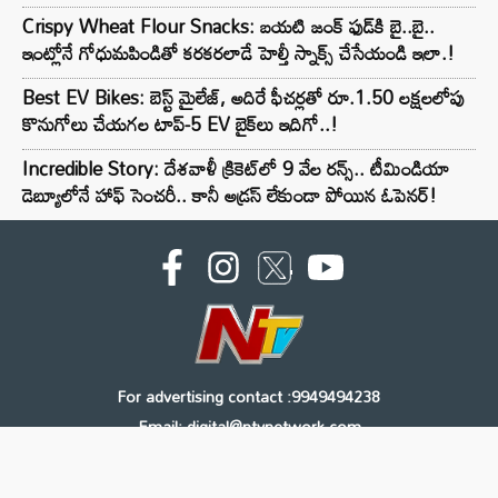
Crispy Wheat Flour Snacks: బయటి జంక్ ఫుడ్‌కి బై..బై..
ఇంట్లోనే గోధుమపిండితో కరకరలాడే హెల్తీ స్నాక్స్ చేసేయండి ఇలా.!
Best EV Bikes: బెస్ట్ మైలేజ్, అదిరే ఫీచర్లతో రూ.1.50 లక్షలలోపు
కొనుగోలు చేయగల టాప్-5 EV బైక్‌లు ఇదిగో..!
Incredible Story: దేశవాళీ క్రికెట్‌లో 9 వేల రన్స్.. టీమిండియా
డెబ్యూలోనే హాఫ్ సెంచరీ.. కానీ అడ్రస్ లేకుండా పోయిన ఓపెనర్!
For advertising contact :9949494238
Email: digital@ntvnetwork.com
Copyright © 2000 - 2026 - NTV