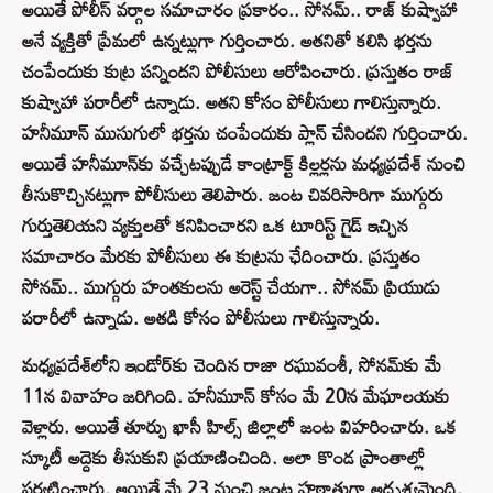
అయితే పోలీస్ వర్గాల సమాచారం ప్రకారం.. సోనమ్.. రాజ్ కుష్వాహా
అనే వ్యక్తితో ప్రేమలో ఉన్నట్లుగా గుర్తించారు. అతనితో కలిసి భర్తను
చంపేందుకు కుట్ర పన్నిందని పోలీసులు ఆరోపించారు. ప్రస్తుతం రాజ్
కుష్వాహా పరారీలో ఉన్నాడు. అతని కోసం పోలీసులు గాలిస్తున్నారు.
హనీమూన్ ముసుగులో భర్తను చంపేందుకు ప్లాన్ చేసిందని గుర్తించారు.
అయితే హనీమూన్‌కు వచ్చేటప్పుడే కాంట్రాక్ట్ కిల్లర్లను మధ్యప్రదేశ్ నుంచి
తీసుకొచ్చినట్లుగా పోలీసులు తెలిపారు. జంట చివరిసారిగా ముగ్గురు
గుర్తుతెలియని వ్యక్తులతో కనిపించారని ఒక టూరిస్ట్ గైడ్ ఇచ్చిన
సమాచారం మేరకు పోలీసులు ఈ కుట్రను ఛేదించారు. ప్రస్తుతం
సోనమ్.. ముగ్గురు హంతకులను అరెస్ట్ చేయగా.. సోనమ్ ప్రియుడు
పరారీలో ఉన్నాడు. అతడి కోసం పోలీసులు గాలిస్తున్నారు.
మధ్యప్రదేశ్‌లోని ఇండోర్‌కు చెందిన రాజా రఘువంశీ, సోనమ్‌కు మే
11న వివాహం జరిగింది. హనీమూన్ కోసం మే 20న మేఘాలయకు
వెళ్లారు. అయితే తూర్పు ఖాసీ హిల్స్ జిల్లాలో జంట విహరించారు. ఒక
స్కూటీ అద్దెకు తీసుకుని ప్రయాణించింది. అలా కొండ ప్రాంతాల్లో
పర్యటించారు. అయితే మే 23 నుంచి జంట హఠాత్తుగా అదృశ్యమైంది.