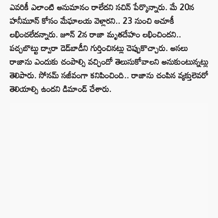
ఎవరికీ ఎలాంటి అనుమానం రాలేదని సచిన్ పేర్కొన్నారు. మే 20న
హనీమూన్ కోసం మేఘాలయ వెళ్లారని.. 23 నుంచి ఆచూకీ
లభించలేదన్నారు. జూన్ 2న రాజా మృతదేహం లభించిందని..
పచ్చబొట్టు ద్వారా డెడ్‌బాడీని గుర్తించినట్లు చెప్పుకొచ్చారు. అసలు
రాజాను ఎందుకు చంపాల్సి వచ్చిందో తెలుసుకోవాలని అనుకుంటున్నట్లు
తెలిపారు. సోనమ్ సజీవంగా కనిపించింది.. రాజాను చంపిన వ్యక్తులెవరో
తెలియాల్సి ఉందని డిమాండ్ చేశారు.