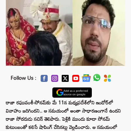
Follow Us :
Add as a preferred
source on google
రాజా రఘువంశీ-సోనమ్‌కు మే 11న మధ్యప్రదేశ్‌లోని ఇండోర్‌లో
వివాహం జరిగిందని.. ఆ సమయంలో అంతా సాధారణంగానే ఉందని
రాజా సోదరుడు సచిన్ తెలిపారు. పెళ్లికి ముందు కూడా సోనమ్
కుటుంబంతో కలిసే షాపింగ్ చేసినట్లు వెల్లడించారు. ఆ సమయంలో