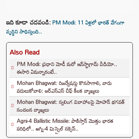
ఇది కూడా చదవండి:
PM Modi: 11 ఏళ్లలో భారత్ వేగంగా
వృద్ధిని సాధిస్తుంది..
Also Read
PM Modi: ప్రధాని మోడీ మరో ఇన్‌స్టాగ్రామ్ వీడియో..
ఈసారి ఏమన్నారంటే..
Mohan Bhagwat: రిజర్వేషన్లు కొనసాగాలి, వారు
వదులుకోవాలి: ఆర్ఎస్ఎస్ చీఫ్ కీలక వ్యాఖ్యలు
Mohan Bhagwat: స్వలింగ వివాహాలపై మోహన్ భగవత్
సంచలన వ్యాఖ్యలు
Agni-4 Ballistic Missile: పాకిస్తాన్ మొత్తం భారత
పరిధిలో.. అగ్ని-4 మిస్సైల్ సక్సెస్..