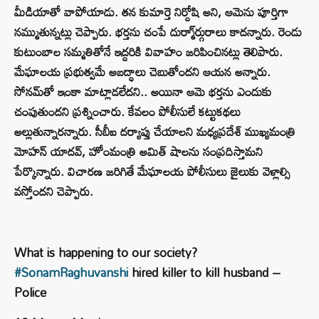
మీడియాతో వాపోయాడు. తన కుమార్తె నిర్దోషి అని, ఆమెను పూర్తిగా
నమ్ముతున్నట్లు చెప్పారు. భర్తను చంపే దుర్మా్ర్గురాలు కాదన్నారు. రెండు
కుటుంబాల సమ్మతితోనే ఇద్దరికి వివాహం జరిపించినట్లు తెలిపారు.
మేఘాలయ ప్రభుత్వమే అబద్ధాలు చెబుతోందని ఆయన అన్నారు.
సోనమ్‌తో ఇంకా మాట్లాడలేదని.. అయినా ఆమె భర్తను ఎందుకు
చంపుతుందని ప్రశ్నించారు. కేవలం పోలీసులే కట్టుకథలు
అల్లుతున్నారన్నారు. సీబీఐ దర్యాప్తు చేయాలని మధ్యప్రదేశ్ ముఖ్యమంత్రి
మోహన్ యాదవ్, హోంమంత్రి అమిత్ షాలను సంప్రదిస్తామని
పేర్కొన్నారు. విచారణ జరిగితే మేఘాలయ పోలీసులు జైలుకు వెళ్లాల్సి
వస్తోందని చెప్పారు.
What is happening to our society?
#SonamRaghuvanshi
hired killer to kill husband –
Police