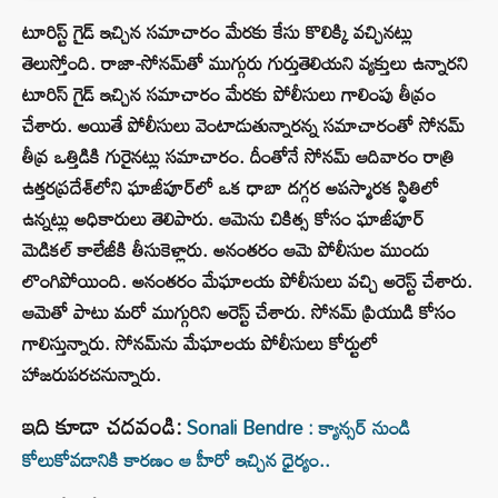
టూరిస్ట్ గైడ్ ఇచ్చిన సమాచారం మేరకు కేసు కొలిక్కి వచ్చినట్లు
తెలుస్తోంది. రాజా-సోనమ్‌తో ముగ్గురు గుర్తుతెలియని వ్యక్తులు ఉన్నారని
టూరిస్ గైడ్ ఇచ్చిన సమాచారం మేరకు పోలీసులు గాలింపు తీవ్రం
చేశారు. అయితే పోలీసులు వెంటాడుతున్నారన్న సమాచారంతో సోనమ్
తీవ్ర ఒత్తిడికి గురైనట్లు సమాచారం. దీంతోనే సోనమ్ ఆదివారం రాత్రి
ఉత్తరప్రదేశ్‌లోని ఘాజీపూర్‌లో ఒక ధాబా దగ్గర అపస్మారక స్థితిలో
ఉన్నట్లు అధికారులు తెలిపారు. ఆమెను చికిత్స కోసం ఘాజీపూర్
మెడికల్ కాలేజీకి తీసుకెళ్లారు. అనంతరం ఆమె పోలీసుల ముందు
లొంగిపోయింది. అనంతరం మేఘాలయ పోలీసులు వచ్చి అరెస్ట్ చేశారు.
ఆమెతో పాటు మరో ముగ్గురిని అరెస్ట్ చేశారు. సోనమ్ ప్రియుడి కోసం
గాలిస్తున్నారు. సోనమ్‌ను మేఘాలయ పోలీసులు కోర్టులో
హాజరుపరచనున్నారు.
ఇది కూడా చదవండి:
Sonali Bendre : క్యాన్సర్ నుండి
కోలుకోవడానికి కారణం ఆ హీరో ఇచ్చిన ధైర్యం..