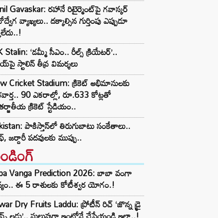
il Gavaskar: రహానే రిటైర్మెంట్‌పై గవాస్కర్
ోద్వేగ వ్యాఖ్యలు.. దక్కాల్సిన గుర్తింపు ఎప్పుడూ
కలేదు..!
Stalin: ‘డమ్మీ సీఎం.. రీల్స్ క్రియేటర్’..
య్‌పై స్టాలిన్ తీవ్ర విమర్శలు
w Cricket Stadium: క్రికెట్ అభిమానులకు
వార్త.. 90 ఎకరాల్లో, రూ.633 కోట్లతో
ర్జాతీయ క్రికెట్ స్టేడియం..
istan: పాకిస్తాన్‌లో తిరుగుబాటు సంకేతాలు..
ఫ్, జర్దారీ పదవులకు ముప్పు..
రెండింగ్‌
ba Vanga Prediction 2026: బాబా వంగా
్యం.. ఈ 5 రాశులకు కోటీశ్వర యోగం.!
ar Dry Fruits Laddu: ప్రోటీన్ రిచ్ ‘జొన్న డ్రై
ూప్ట్స్ లడ్డు’.. సులువుగా ఇంట్లోనే చేసేయండి ఇలా..!