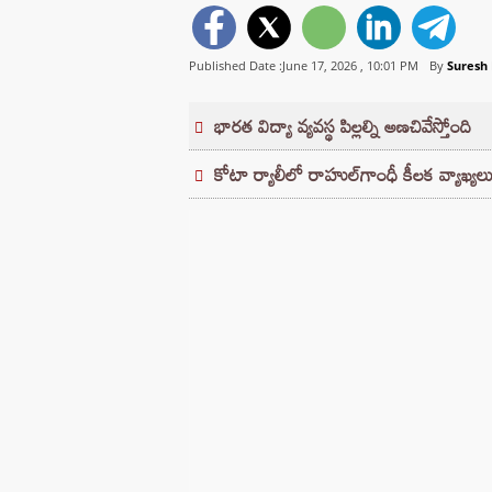
Published Date :June 17, 2026 ,
10:01 PM
By
Suresh
భారత విద్యా వ్యవస్థ పిల్లల్ని అణచివేస్తోంది
కోటా ర్యాలీలో రాహుల్‌గాంధీ కీలక వ్యాఖ్యల