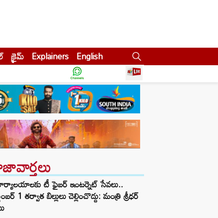
ల్
క్రైమ్
Explainers
English
ాజావార్తలు
ార్యాలయాలకు టీ ఫైబర్ ఇంటర్నెట్ సేవలు..
టెంబర్ 1 తర్వాత బిల్లులు చెల్లించొద్దు: మంత్రి శ్రీధర్
బు