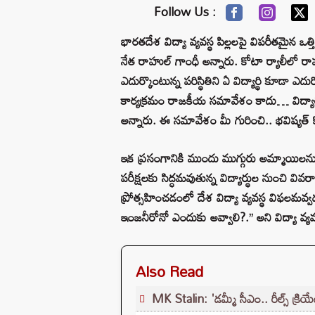
Follow Us :
భారతదేశ విద్యా వ్యవస్థ పిల్లలపై విపరీతమైన ఒత్తిడ
నేత రాహుల్ గాంధీ అన్నారు. కోటా ర్యాలీలో
ఎదుర్కొంటున్న పరిస్థితిని ఏ విద్యార్థి కూడా 
కార్యక్రమం రాజకీయ సమావేశం కాదు… విద్యార్థు
అన్నారు. ఈ సమావేశం మీ గురించి.. భవిష్యత్
ఇక ప్రసంగానికి ముందు ముగ్గురు అమ్మాయిలను,
పరీక్షలకు సిద్ధమవుతున్న విద్యార్థుల నుంచి వివ
ప్రోత్సహించడంలో దేశ విద్యా వ్యవస్థ విఫలమవ్వడమే
ఇంజనీరోనో ఎందుకు అవ్వాలి?.’’ అని విద్యా వ్యవ
Also Read
MK Stalin: 'డమ్మీ సీఎం.. రీల్స్ క్రియేట