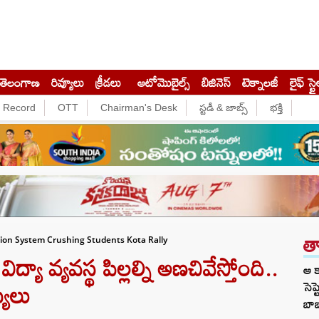
తెలంగాణ
రివ్యూలు
క్రీడలు
ఆటోమొబైల్స్
బిజినెస్‌
టెక్నాలజీ
లైఫ్ స్టై
e Record
OTT
Chairman's Desk
స్టడీ & జాబ్స్
భక్తి
త
ion System Crushing Students Kota Rally
ా వ్యవస్థ పిల్లల్ని అణచివేస్తోంది..
ఆ క
్యలు
సెప్
బా