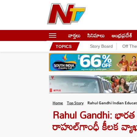
వార్తలు
సినిమాలు
ఆంధ్రప్రదేశ్
Story Board
Off Th
TOPICS
Home
Top Story
Rahul Gandhi Indian Educat
Rahul Gandhi: భారత విద్య
రాహుల్‌గాంధీ కీలక వ్యాఖ