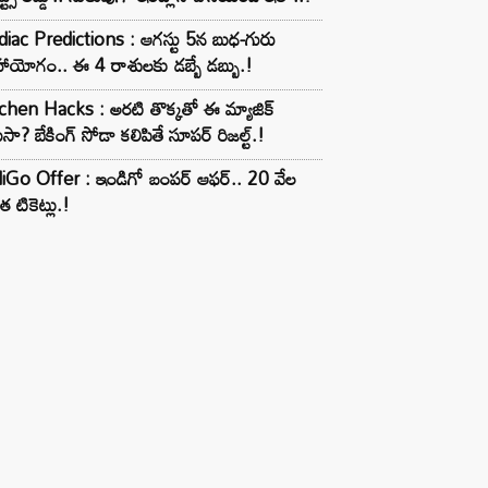
iac Predictions : ఆగస్టు 5న బుధ-గురు
ాయోగం.. ఈ 4 రాశులకు డబ్బే డబ్బు.!
chen Hacks : అరటి తొక్కతో ఈ మ్యాజిక్
ుసా? బేకింగ్ సోడా కలిపితే సూపర్ రిజల్ట్.!
iGo Offer : ఇండిగో బంపర్ ఆఫర్.. 20 వేల
త టికెట్లు.!