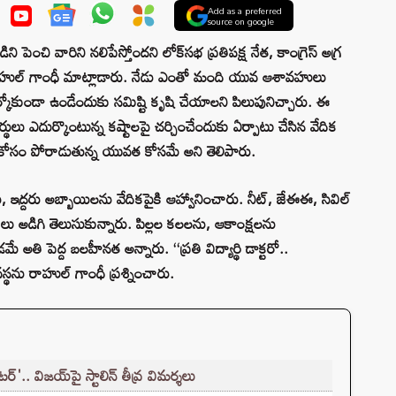
Add as a preferred
source on google
ిని పెంచి వారిని నలిపేస్తోందని లోక్‌సభ ప్రతిపక్ష నేత, కాంగ్రెస్ అగ్ర
 రాహుల్ గాంధీ మాట్లాడారు. నేడు ఎంతో మంది యువ ఆశావహులు
ఎదుర్కోకుండా ఉండేందుకు సమిష్టి కృషి చేయాలని పిలుపునిచ్చారు. ఈ
లు ఎదుర్కొంటున్న కష్టాలపై చర్చించేందుకు ఏర్పాటు చేసిన వేదిక
 కోసం పోరాడుతున్న యువత కోసమే అని తెలిపారు.
 ఇద్దరు అబ్బాయిలను వేదికపైకి ఆహ్వానించారు. నీట్, జేఈఈ, సివిల్
రాలు అడిగి తెలుసుకున్నారు. పిల్లల కలలను, ఆకాంక్షలను
 అతి పెద్ద బలహీనత అన్నారు. ‘‘ప్రతి విద్యార్థి డాక్టరో..
స్థను రాహుల్ గాంధీ ప్రశ్నించారు.
ర్'.. విజయ్‌పై స్టాలిన్ తీవ్ర విమర్శలు