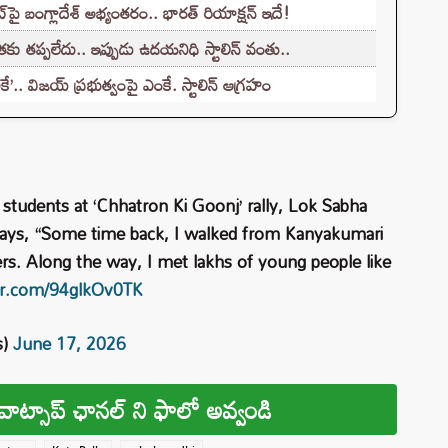
్‌పై బంగ్లాదేశ్ అభ్యంతరం.. భారత్ రియాక్షన్ ఇదే!
ు తప్పలేదు.. ఇప్పుడు ఉదయనిధి స్టాలిన్ వంతు..
. విజయ్ ప్రభుత్వంపై ఎంకే. స్టాలిన్ ఆగ్రహం
 students at ‘Chhatron Ki Goonj’ rally, Lok Sabha
says, “Some time back, I walked from Kanyakumari
rs. Along the way, I met lakhs of young people like
ter.com/94glkOv0TK
s)
June 17, 2026
వాట్సాప్ ఛానల్ ని ఫాలో అవ్వండి