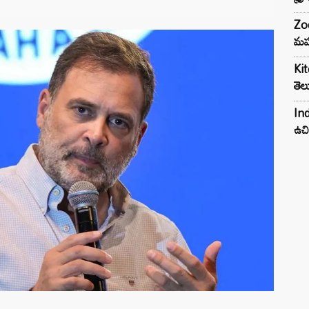
Zod
మహ
Kit
తెల
Ind
ఉచి