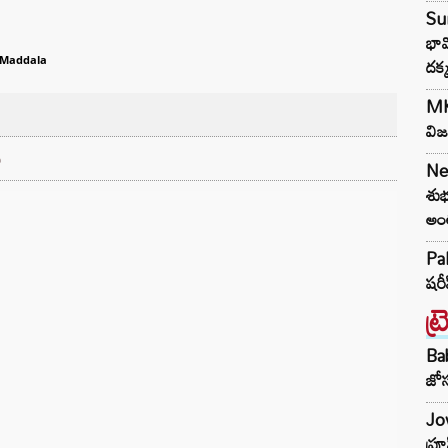
Sun
భావ
దక్
 Maddala
MK 
విజ
ు
Ne
శుభ
అంత
Pak
షరీ
ట్
Ba
జోస
Jow
ఫ్ర