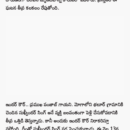
ఘటన తీవ్ర కలకలం రేపుతోంది.
ఇందర్ కౌర్.. ప్రముఖ పంజాబ్ గాయని. మోగాలోని భలూర్ గ్రామానికి
చెందిన సుఖ్వీందర్ సింగ్ అనే వ్యక్తి బలవంతంగా పెళ్లి చేసుకోవడానికి
తీవ్ర ఒత్తిడి తెస్తున్నాడు. కానీ అందుకు ఇందర్ కౌర్ నిరాకరిస్తూ
వస్తోంది. దీంతో సుఖ్వీందర్ సింగ్ పగ పెంచుకున్నాడు. ఈ నెల 13న