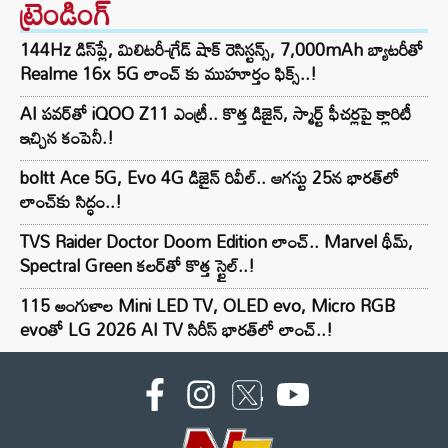
ట్రెండింగ్‌
144Hz డిస్‌ప్లే, మిలిటరీ-గ్రేడ్ షాక్ రెసిస్టన్స్, 7,000mAh బ్యాటరీతో
Realme 16x 5G లాంచ్ కు ముహూర్తం ఫిక్స్..!
AI పవర్‌తో iQOO Z11 ఎంట్రీ.. కొత్త డిజైన్, స్మార్ట్ ఫీచర్లపై క్లారిటీ
ఇచ్చిన కంపెనీ.!
boltt Ace 5G, Evo 4G డిజైన్ రివీల్.. ఆగస్టు 25న భారత్‌లో
లాంచ్‌కు సిద్ధం..!
TVS Raider Doctor Doom Edition లాంచ్.. Marvel థీమ్,
Spectral Green కలర్‌తో కొత్త స్టైల్..!
115 అంగుళాల Mini LED TV, OLED evo, Micro RGB
evoతో LG 2026 AI TV సిరీస్ భారత్‌లో లాంచ్..!