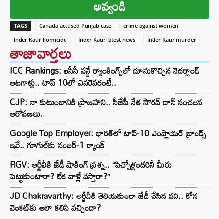
అవ్వండి
TAGS
Canada accused Punjab case
crime against women
Inder Kaur homicide
Inder Kaur latest news
Inder Kaur murder
తాజావార్తలు
ICC Rankings: ఐసీసీ వన్డే ర్యాంకింగ్స్‌లో దూసుకొచ్చిన నెదర్లాండ్
ఆటగాళ్లు.. టాప్ 10లో ఎవరెవరంటే..
CJP: నా కుటుంబానికి ప్రాణహని.. సీజేపీ నేత సౌరవ్ దాస్ సంచలన
ఆరోపణలు..
Google Top Employer: భారత్‌లో టాప్-10 ఎంప్లాయర్ బ్రాండ్స్
ఇవే.. గూగుల్‌కు నంబర్-1 ర్యాంక్
RGV: ఆర్జీవీకి జేడీ షాకింగ్ ప్రశ్న.. “పిచ్చోళ్లందరినీ మీరు
పెట్టుకుంటారా? లేక వాళ్లే వస్తారా?”
JD Chakravarthy: ఆర్జీవీకి తెలియకుండా జేడీ చేసిన పని.. కోన
వెంకట్‌కు అలా కలిసి వచ్చిందా?