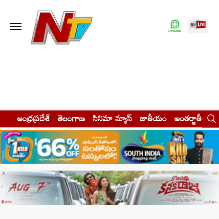
ఆంధ్రప్రదేశ్
తెలంగాణ
సినిమా న్యూస్
జాతీయం
అంతర్జాతీయం