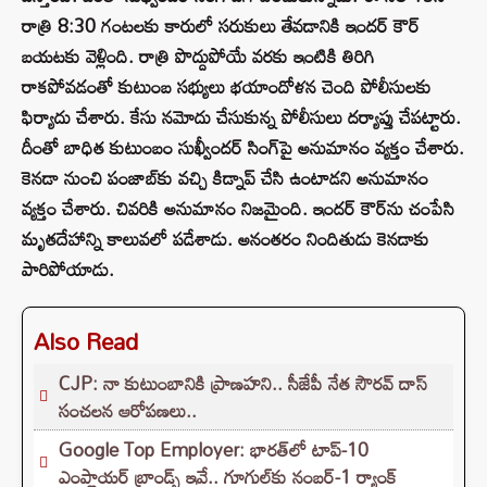
రాత్రి 8:30 గంటలకు కారులో సరుకులు తేవడానికి ఇందర్ కౌర్
బయటకు వెళ్లింది. రాత్రి పొద్దుపోయే వరకు ఇంటికి తిరిగి
రాకపోవడంతో కుటుంబ సభ్యులు భయాందోళన చెంది పోలీసులకు
ఫిర్యాదు చేశారు. కేసు నమోదు చేసుకున్న పోలీసులు దర్యాప్తు చేపట్టారు.
దీంతో బాధిత కుటుంబం సుఖ్వీందర్ సింగ్‌పై అనుమానం వ్యక్తం చేశారు.
కెనడా నుంచి పంజాబ్‌కు వచ్చి కిడ్నాప్ చేసి ఉంటాడని అనుమానం
వ్యక్తం చేశారు. చివరికి అనుమానం నిజమైంది. ఇందర్ కౌర్‌ను చంపేసి
మృతదేహాన్ని కాలువలో పడేశాడు. అనంతరం నిందితుడు కెనడాకు
పారిపోయాడు.
Also Read
CJP: నా కుటుంబానికి ప్రాణహని.. సీజేపీ నేత సౌరవ్ దాస్
సంచలన ఆరోపణలు..
Google Top Employer: భారత్‌లో టాప్-10
ఎంప్లాయర్ బ్రాండ్స్ ఇవే.. గూగుల్‌కు నంబర్-1 ర్యాంక్