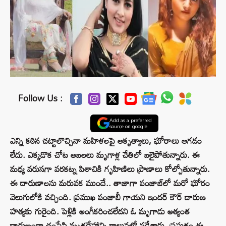
Follow Us :
Add as a preferred
source on google
ఎన్ని కఠిన చట్టాలొచ్చినా మహిళలపై అకృత్యాలు, ఘోరాలు ఆగడం
లేదు. ఎక్కడొక చోట అబలలు మృగాళ్ల చేతిలో బలైపోతున్నారు. ఈ
మధ్య వరుసగా వరకట్న పిశాచికి గృహిణిలు ప్రాణాలు కోల్పోతున్నారు.
ఈ దారుణాలను మరువక ముందే.. తాజాగా పంజాబ్‌లో మరో ఘోరం
వెలుగులోకి వచ్చింది. ప్రముఖ పంజాబీ గాయని ఇందర్ కౌర్ దారుణ
హత్యకు గురైంది. పెళ్లికి అంగీకరించలేదని ఓ మృగాడు అత్యంత
దారుణంగా చంపేసి మృతదేహాన్ని కాలువలో పడేశారు. ప్రస్తుతం ఈ