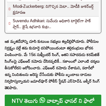
Modi-Zuckerberg: దిగొచ్చిన మెటా.. మోడీకి జుకర్‌బర్గ్
క్షమాపణ
Suvendu Adhikari: సువేందు అధికారి టార్గెట్‌గా పాక్
ప్లాన్.. జైషే ఉగ్రవాది కుట్ర..
ఇక మృతదేహాన్ని చూసి కుటుంబ సభ్యులు తల్లడిల్లిపోయారు. పోలీసుల
నిర్లక్ష్యం వల్లే తమ కుమార్తె చనిపోయిందంటూ తల్లిదండ్రులు భోరన
విలపించారు. మే 15న సుఖ్వీందర్ సింగ్, అతని సహచరుడు కరమ్‌జిత్
సింగ్‌లపై ఎఫ్‌ఐఆర్ నమోదు చేసినప్పటికీ.. సకాలంలో ఎలాంటి చర్యలు
తీసుకోలేదని ఆరోపించారు. ఎఫ్‌ఐఆర్ నమోదు చేశామని, పరారీలో
ఉన్న నిందితులను అరెస్టు చేసేందుకు పోలీసు బృందాలు దాడులు
నిర్వహిస్తున్నాయని జమాల్‌పూర్ పోలీస్ స్టేషన్ ఎస్‌హెచ్‌ఓ బల్బీర్ సింగ్
తెలిపారు.
NTV తెలుగు
వాట్సాప్ ఛానల్ ని ఫాలో