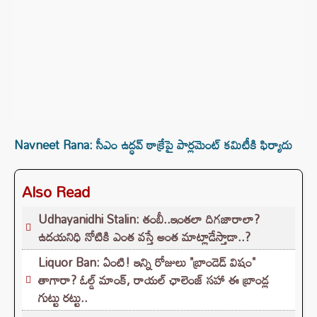
Navneet Rana: సీఎం ఉద్ధవ్ ఠాక్రేపై పార్లమెంట్ కమిటీకి ఫిర్యాదు
Also Read
Udhayanidhi Stalin: తంబీ..ఇంతలా దిగజారాలా?
ఉదయనిధి నోటికి ఎంత వస్తే అంత మాట్లాడేస్తాడా..?
Liquor Ban: ఏంటి! ఇన్ని రోజులు "బ్రాండెడ్ విషం"
తాగారా? ఓల్డ్ మాంక్, రాయల్ ఛాలెంజ్‌ సహా ఈ బ్రాండ్ల
గుట్టు రట్టు..