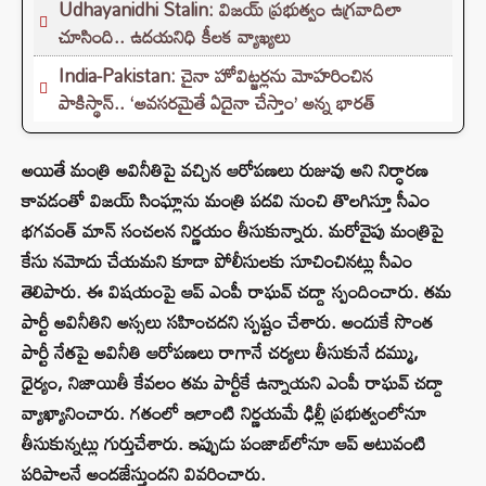
Udhayanidhi Stalin: విజయ్ ప్రభుత్వం ఉగ్రవాదిలా
చూసింది.. ఉదయనిధి కీలక వ్యాఖ్యలు
India-Pakistan: చైనా హోవిట్జర్లను మోహరించిన
పాకిస్థాన్.. ‘అవసరమైతే ఏదైనా చేస్తాం’ అన్న భారత్
అయితే మంత్రి అవినీతిపై వచ్చిన ఆరోపణలు రుజువు అని నిర్ధారణ
కావడంతో విజయ్ సింఘ్లాను మంత్రి పదవి నుంచి తొలగిస్తూ సీఎం
భగవంత్ మాన్ సంచలన నిర్ణయం తీసుకున్నారు. మరోవైపు మంత్రిపై
కేసు నమోదు చేయమని కూడా పోలీసులకు సూచించినట్లు సీఎం
తెలిపారు. ఈ విషయంపై ఆప్ ఎంపీ రాఘవ్ చద్దా స్పందించారు. తమ
పార్టీ అవినీతిని అస్సలు సహించదని స్పష్టం చేశారు. అందుకే సొంత
పార్టీ నేతపై అవినీతి ఆరోపణలు రాగానే చర్యలు తీసుకునే దమ్ము,
ధైర్యం, నిజాయితీ కేవలం తమ పార్టీకే ఉన్నాయని ఎంపీ రాఘవ్ చద్దా
వ్యాఖ్యానించారు. గతంలో ఇలాంటి నిర్ణయమే ఢిల్లీ ప్రభుత్వంలోనూ
తీసుకున్నట్లు గుర్తుచేశారు. ఇప్పుడు పంజాబ్‌లోనూ ఆప్ అటువంటి
పరిపాలనే అందజేస్తుందని వివరించారు.