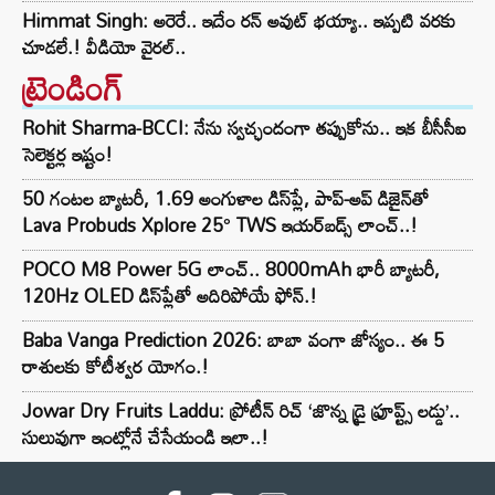
Himmat Singh: అరెరే.. ఇదేం రన్ అవుట్ భయ్యా.. ఇప్పటి వరకు
చూడలే.! వీడియో వైరల్..
ట్రెండింగ్‌
Rohit Sharma-BCCI: నేను స్వచ్ఛందంగా తప్పుకోను.. ఇక బీసీసీఐ
సెలెక్టర్ల ఇష్టం!
50 గంటల బ్యాటరీ, 1.69 అంగుళాల డిస్‌ప్లే, పాప్-అప్ డిజైన్‌తో
Lava Probuds Xplore 25° TWS ఇయర్‌బడ్స్ లాంచ్..!
POCO M8 Power 5G లాంచ్.. 8000mAh భారీ బ్యాటరీ,
120Hz OLED డిస్‌ప్లేతో అదిరిపోయే ఫోన్.!
Baba Vanga Prediction 2026: బాబా వంగా జోస్యం.. ఈ 5
రాశులకు కోటీశ్వర యోగం.!
Jowar Dry Fruits Laddu: ప్రోటీన్ రిచ్ ‘జొన్న డ్రై ఫ్రూప్ట్స్ లడ్డు’..
సులువుగా ఇంట్లోనే చేసేయండి ఇలా..!