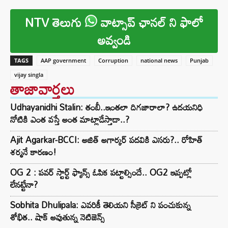
NTV తెలుగు
వాట్సాప్ ఛానల్ ని ఫాలో
అవ్వండి
TAGS
AAP government
Corruption
national news
Punjab
vijay singla
తాజావార్తలు
Udhayanidhi Stalin: తంబీ..ఇంతలా దిగజారాలా? ఉదయనిధి
నోటికి ఎంత వస్తే అంత మాట్లాడేస్తాడా..?
Ajit Agarkar-BCCI: అజిత్ అగార్కర్ పదవికి ఎసరు?.. రోహిత్
శర్మనే కారణం!
OG 2 : పవర్ స్టార్ట్ ఫ్యాన్స్ ఓపిక పట్టాల్సిందే.. OG2 ఇప్పట్లో
లేనట్టేనా?
Sobhita Dhulipala: ఎవరికీ తెలియని సీక్రెట్ ని పంచుకున్న
శోభిత.. షాక్ అవుతున్న నెటిజెన్స్