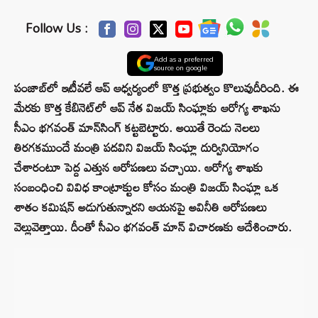
Follow Us :
Add as a preferred
source on google
పంజాబ్‌లో ఇటీవలే ఆప్ ఆధ్వర్యంలో కొత్త ప్రభుత్వం కొలువుదీరింది. ఈ
మేరకు కొత్త కేబినెట్‌లో ఆప్ నేత విజయ్ సింఘ్లాకు ఆరోగ్య శాఖను
సీఎం భగవంత్ మాన్‌సింగ్ కట్టబెట్టారు. అయితే రెండు నెలలు
తిరగకముందే మంత్రి పదవిని విజయ్ సింఘ్లా దుర్వినియోగం
చేశారంటూ పెద్ద ఎత్తున ఆరోపణలు వచ్చాయి. ఆరోగ్య శాఖకు
సంబంధించి వివిధ కాంట్రాక్టుల కోసం మంత్రి విజయ్ సింఘ్లా ఒక
శాతం కమిషన్ అడుగుతున్నారని ఆయనపై అవినీతి ఆరోపణలు
వెల్లువెత్తాయి. దీంతో సీఎం భగవంత్‌ మాన్ విచారణకు ఆదేశించారు.