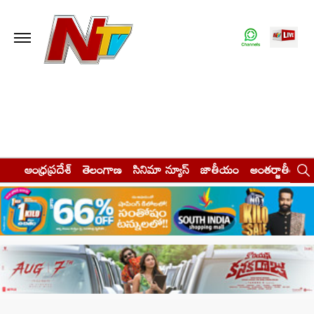
ఆంధ్రప్రదేశ్
తెలంగాణ
సినిమా న్యూస్
జాతీయం
అంతర్జాతీయం