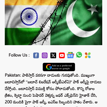
Follow Us :
Add as a preferred
source on google
Pakistan: పాకిస్తాన్ వరసగా దాడులకు గురవుతోంది. ముఖ్యంగా
బలూచిస్తాన్‌లో ‘‘బలూచ్ లిబరేషన్ ఆర్మీ(బీఎల్ఏ)’’ పాక్ ఆర్మీపై దాడులు
చేస్తోంది. బలూచిస్తాన్ విముక్తి కోసం పోరాడుతోంది. కొన్ని రోజుల
క్రితం, క్వెట్టా నుంచి పెషావర్ వెళ్తున్న జఫర్ ఎక్స్‌ప్రెస్‌ని హైజాక్ చేసి,
200 మందికి పైగా పాక్ ఆర్మీ, ఐఎస్ఐ సిబ్బందిని హతం చేశారు. ఆ