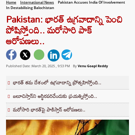
Home
International News
Pakistan Accuses India Of Involvement
In Destabilising Balochistan
Pakistan: భారత్ ఉగ్రవాదాన్ని పెంచి
పోషిస్తోంది.. మరోసారి పాక్
ఆరోపణలు..
Published Date :March 20, 2025 ,
9:53 PM
By
Venu Goapl Reddy
భారత్ తమ దేశంలో ఉగ్రవాదాన్ని ప్రోత్సహిస్తోంది..
బలూచిస్తాన్‌ని అస్థిరపరిచేందుకు ప్రయత్నిస్తోంది..
మరోసారి భారత్‌పై పాకిస్తాన్ ఆరోపణలు..