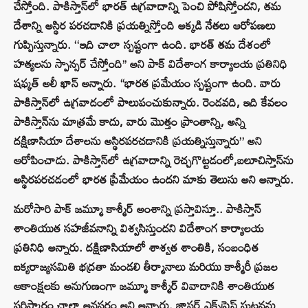
చేస్తోంది. పాకిస్తాన్‌లో భారత్ ఉగ్రవాదాన్ని పెంచి పోషిస్తోందని, తమ
దేశాన్ని అస్థిర పరచడానికి ప్రయత్నిస్తోంది అక్కడి నేతలు ఆరోపణలు
గుప్పిస్తున్నారు. ‘‘ఇది చాలా స్పష్టంగా ఉంది. భారత్ తమ దేశంలో
హత్యలను స్పాన్సర్ చేస్తోంది’’ అని పాక్ విదేశాంగ కార్యాలయ ప్రతినిధి
షఫ్కత్ అలీ ఖాన్ అన్నారు. “భారత ప్రమేయం స్పష్టంగా ఉంది. వారు
పాకిస్తాన్‌లో ఉగ్రవాదంలో పాలుపంచుకున్నారు. రెండవది, ఇది కేవలం
పాకిస్తాన్‌ను మాత్రమే కాదు, వారు మొత్తం ప్రాంతాన్ని, అన్ని
దక్షిణాసియా దేశాలను అస్థిరపరచడానికి ప్రయత్నిస్తున్నారు” అని
ఆరోపించాడు. పాకిస్తాన్‌లో ఉగ్రవాదాన్ని రెచ్చగొట్టడంలో,బలూచిస్తాన్‌ను
అస్థిరపరచడంలో భారత ప్రేమేయం ఉందని మాకు తెలుసు అని అన్నారు.
మరోసారి పాక్ జమ్మూ కాశ్మీర్ అంశాన్ని ప్రస్తావిస్తూ.. పాకిస్తాన్
శాంతియుత సహజీవనాన్ని విశ్వసిస్తుందని విదేశాంగ కార్యాలయ
ప్రతినిధి అన్నారు. దక్షిణాసియాలో శాశ్వత శాంతికి, సంబంధిత
ఐక్యరాజ్యసమితి భద్రతా మండలి తీర్మానాలు మరియు కాశ్మీరీ ప్రజల
ఆకాంక్షలకు అనుగుణంగా జమ్మూ కాశ్మీర్ వివాదానికి శాంతియుత
పరిష్కారం చాలా అవసరం అని అన్నారు. జాఫర్ ఎక్స్‌ప్రెస్ ఘటనను