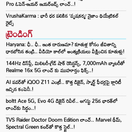
Pro ఓపెన్-ఇయర్ ఇయర్‌బడ్స్ లాంచ్..!
VrushaKarma : భారీ ధర పలికిన ‘వృషకర్మ’ నైజాం థియేట్రికల్
రైట్స్
ట్రెండింగ్‌
Haryana: ఛీ.. ఛీ.. ఇంత దారుణమా? కూతుళ్ల కోసం జీవితాన్ని
ధారబోసిన తండ్రి.. వీడియో కాల్‌లో అంత్యక్రియలు వీక్షించిన కూతుళ్లు!
144Hz డిస్‌ప్లే, మిలిటరీ-గ్రేడ్ షాక్ రెసిస్టన్స్, 7,000mAh బ్యాటరీతో
Realme 16x 5G లాంచ్ కు ముహూర్తం ఫిక్స్..!
AI పవర్‌తో iQOO Z11 ఎంట్రీ.. కొత్త డిజైన్, స్మార్ట్ ఫీచర్లపై క్లారిటీ
ఇచ్చిన కంపెనీ.!
boltt Ace 5G, Evo 4G డిజైన్ రివీల్.. ఆగస్టు 25న భారత్‌లో
లాంచ్‌కు సిద్ధం..!
TVS Raider Doctor Doom Edition లాంచ్.. Marvel థీమ్,
Spectral Green కలర్‌తో కొత్త స్టైల్..!