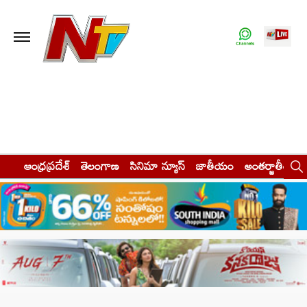
ఆంధ్రప్రదేశ్
తెలంగాణ
సినిమా న్యూస్
జాతీయం
అంతర్జాతీయం