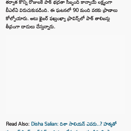
తర్వాత కొన్ని రోజులకే పాక్ భద్రతా సిబ్బంది కాన్వాయ్ లక్ష్యంగా
బీఎల్ఏ విరుచుకుపడింది. ఈ ఘటనలో 90 మంది వరకు ప్రాణాలు
కోల్పోయారు. అటు ఖైబర్ ఫఖ్తుంఖ్వా ప్రావిన్స్‌లో పాక్ తాలిబన్లు
తీవ్రంగా దాడులు చేస్తున్నారు.
Read Also:
Disha Salian: దిశా సాలియన్ ఎవరు..? హత్యతో