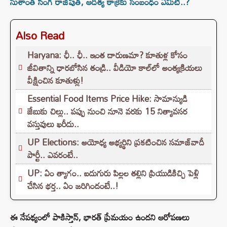
సుశాంత్ సింగ్ రాజ్‌పుత్, ఆదిత్య ఠాక్రేకు సంబంధం ఏమిటి..?
Also Read
Haryana: ఛీ.. ఛీ.. ఇంత దారుణమా? కూతుళ్ల కోసం
జీవితాన్ని ధారబోసిన తండ్రి.. వీడియో కాల్‌లో అంత్యక్రియలు
వీక్షించిన కూతుళ్లు!
Essential Food Items Price Hike: సామాన్యుడి
జేబుకు చిల్లు.. పప్పు నుంచి నూనె వరకు 15 నిత్యావసర
వస్తువులు ఖరీదు..
UP Elections: అయోధ్య అభ్యర్థిని ప్రకటించిన సమాజ్‌వాదీ
పార్టీ.. ఎవరంటే..
UP: ఏం త్యాగం.. ఐదుగురు పిల్లల తల్లిని ప్రియుడికిచ్చి పెళ్లి
చేసిన భర్త.. ఏం జరిగిందంటే..!
ఈ నేపథ్యంలో పాకిస్తాన్, భారత్ ప్రేమయం ఉందని ఆరోపణలు