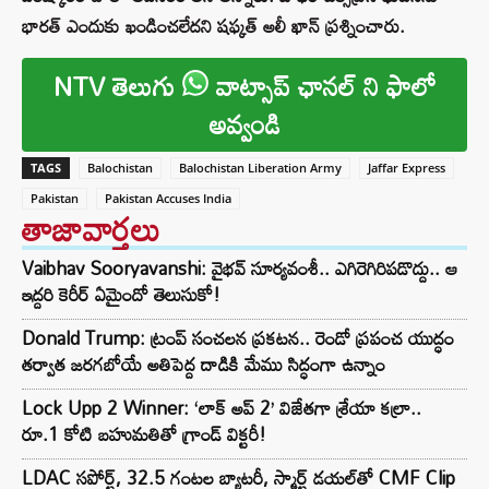
భారత్ ఎందుకు ఖండించలేదని షఫ్కత్ అలీ ఖాన్ ప్రశ్నించారు.
NTV తెలుగు
వాట్సాప్ ఛానల్ ని ఫాలో
అవ్వండి
TAGS
Balochistan
Balochistan Liberation Army
Jaffar Express
Pakistan
Pakistan Accuses India
తాజావార్తలు
Vaibhav Sooryavanshi: వైభవ్ సూర్యవంశీ.. ఎగిరెగిరిపడొద్దు.. ఆ
ఇద్దరి కెరీర్ ఏమైందో తెలుసుకో!
Donald Trump: ట్రంప్ సంచలన ప్రకటన.. రెండో ప్రపంచ యుద్ధం
తర్వాత జరగబోయే అతిపెద్ద దాడికి మేము సిద్ధంగా ఉన్నాం
Lock Upp 2 Winner: ‘లాక్ అప్ 2’ విజేతగా శ్రేయా కల్రా..
రూ.1 కోటి బహుమతితో గ్రాండ్ విక్టరీ!
LDAC సపోర్ట్, 32.5 గంటల బ్యాటరీ, స్మార్ట్ డయల్‌తో CMF Clip