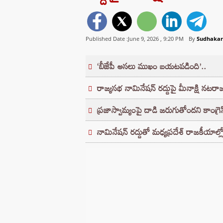
Published Date :June 9, 2026 ,
9:20 PM
By
Sudhakar
‘బీజేపీ అసలు ముఖం బయటపడింది’..
రాజ్యసభ నామినేషన్ రద్దుపై మీనాక్షి నటరా
ప్రజాస్వామ్యంపై దాడి జరుగుతోందని కాంగ్ర
నామినేషన్ రద్దుతో మధ్యప్రదేశ్ రాజకీయాల్