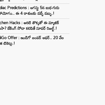
iac Predictions : ఆగస్టు 5న బుధ-గురు
ాయోగం.. ఈ 4 రాశులకు డబ్బే డబ్బు.!
chen Hacks : అరటి తొక్కతో ఈ మ్యాజిక్
ుసా? బేకింగ్ సోడా కలిపితే సూపర్ రిజల్ట్.!
iGo Offer : ఇండిగో బంపర్ ఆఫర్.. 20 వేల
త టికెట్లు.!