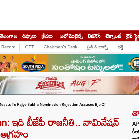
తెలంగాణ
రివ్యూలు
క్రీడలు
ఆటోమొబైల్స్
బిజినెస్‌
టెక్నాలజీ
లైఫ్ స్టై
e Record
OTT
Chairman's Desk
స్టడీ & జాబ్స్
భక్తి
eacts To Rajya Sabha Nomination Rejection Accuses Bjp Of
త
ఇది బీజేపీ రాజనీతి.. నామినేషన్
AP 
్ ఆగ్రహం
కీల
వాడ