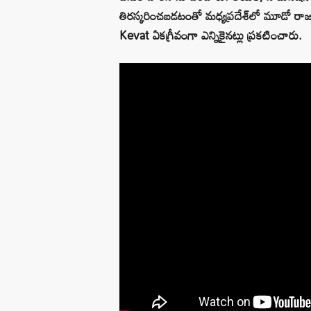
తిరస్కరించబడటంతో మధ్యప్రదేశ్‌లో మూడో రాజ్
Kevat ఏకగ్రీవంగా ఎన్నికైనట్లు ప్రకటించారు.