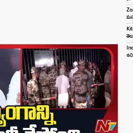
Zod
మహ
Kit
తెల
Ind
ఉచి