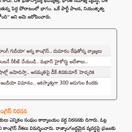
 కాదు. దేశ ప్రజాస్వామ్య భవిష్యత్తు, భారత సమాఖ్య వ్యవస్థ, దేశ
న్న పెద్ద పోరాటంలో భాగం. ఒకే పార్టీ పాలన, నియంతృత్వ
ోంది” అని ఆమె ఆరోపించారు.
ంగీ గుడియా’ అన్న కాంగ్రెస్.. దుమారం రేపుతోన్న వ్యాఖ్యలు
నే రీలీజ్ చేయండి.. మద్రాస్ హైకోర్టు ఆదేశాలు..
లో ఆమోదిస్తా.. అసమ్మతిపై డీకే.శివకుమార్ హెచ్చరిక
ర్ ఇండియా విమానం.. అకస్మాత్తుగా 300 అడుగుల కిందకు
్రెస్ నిరసన
కులు ఎన్నికల సంఘం కార్యాలయం వద్ద నిరసనకు దిగారు. ఓట్ల
ి కాంగ్రెస్ నేతలు విమర్శించారు. రాజ్యాంగబద్ధమైన వ్యవస్థపై ప్రజలకు