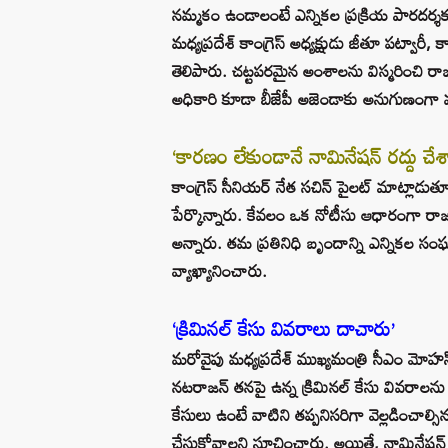
నమ్మకం ఉండాలంటే ఎన్నికల ప్రక్రియ పారదర్
మధ్యప్రదేశ్ కాంగ్రెస్ అధ్యక్షుడు జీతూ పట్వారీ, కా
తెలిపారు. చట్టపరమైన అంశాలను విస్మరించి రా
అధికారి కూడా బీజేపీ అజెండాకు అనుగుణంగా వ
‘కారణం లేకుండానే నామినేషన్ రద్దు చేశ
కాంగ్రెస్ సీనియర్ నేత సచిన్‌ పైలట్‌ మాట్లాడుతూ
పేర్కొన్నారు. కేవలం ఒక నోటీసు ఆధారంగా రాజ
అన్నారు. తమ ప్రతినిధి బృందాన్ని ఎన్నికల
వ్యాఖ్యానించారు.
‘క్రిమినల్ కేసు వివరాలు దాచారు’
మరోవైపు మధ్యప్రదేశ్ ముఖ్యమంత్రి సీఎం మోహన్ య
నటరాజన్ తనపై ఉన్న క్రిమినల్ కేసు వివరాలను ఉద
కేసులు ఉంటే వాటిని తప్పనిసరిగా వెల్లడించాల
చేసుకోవాలని సూచించారు. అయితే, నామినేషన్