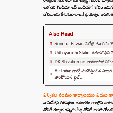
రాజ్యసభ సీటు లేదా ఒక అభ్యర్థి గురించి మాత్రమే
ఆలోచన (‘ఐడియా ఆఫ్ ఇండియా’) కోసం జరుగుతు
ధోరణులను తీసుకురావాలనే ప్రయత్నం జరుగుత
Also Read
Sunetra Pawar: సునేత్ర పవార్‌‌ను ‘గూ
Udhayanidhi Stalin: ఉదయనిధిని వెంట
DK Shivakumar: ‘రాజీనామా’ నిమిషాల్
Air India: గాల్లో హడలెత్తించిన ఎయి
జారిపోయిన ఫ్లైట్..
ఎన్నికల సంఘం కార్యాలయం ఎదుట కాంగ
నామినేషన్ తిరస్కరణ అనంతరం కాంగ్రెస్ నాయ
దోపిడీ తర్వాత ఇప్పుడు సీట్ల దోపిడీ జరుగుతోందన