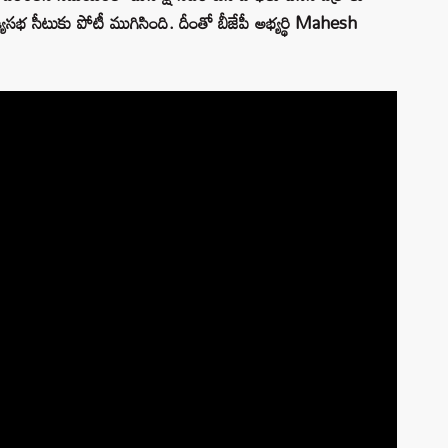
యసభ సీటుకు పోటీ ముగిసింది. దీంతో బీజేపీ అభ్యర్థి Mahesh