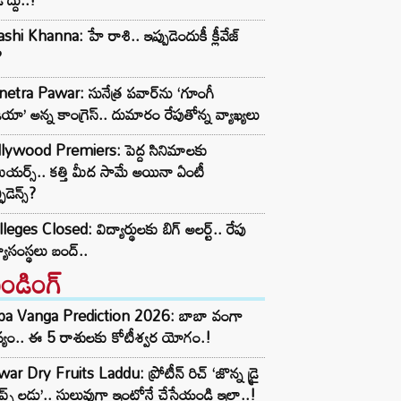
shi Khanna: హే రాశి.. ఇప్పుడెందుకీ క్లీవేజ్
?
etra Pawar: సునేత్ర పవార్‌‌ను ‘గూంగీ
ియా’ అన్న కాంగ్రెస్.. దుమారం రేపుతోన్న వ్యాఖ్యలు
llywood Premiers: పెద్ద సినిమాలకు
ీమియర్స్.. కత్తి మీద సామే అయినా ఏంటీ
ఫిడెన్స్?
leges Closed: విద్యార్థులకు బిగ్ అలర్ట్.. రేపు
్యాసంస్థలు బంద్..
రెండింగ్‌
ba Vanga Prediction 2026: బాబా వంగా
్యం.. ఈ 5 రాశులకు కోటీశ్వర యోగం.!
ar Dry Fruits Laddu: ప్రోటీన్ రిచ్ ‘జొన్న డ్రై
ూప్ట్స్ లడ్డు’.. సులువుగా ఇంట్లోనే చేసేయండి ఇలా..!