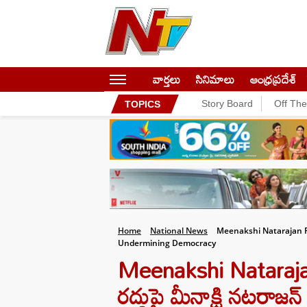
వార్తలు
సినిమాలు
ఆంధ్రప్రదేశ్
Story Board
Off Th
TOPICS
Home
National News
Meenakshi Natarajan R
Undermining Democracy
Meenakshi Natarajan: 
రద్దుపై మీనాక్షి నటరాజన