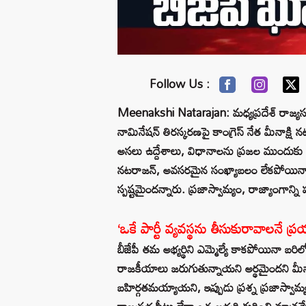
Follow Us :
Meenakshi Natarajan: మధ్యప్రదేశ్ రాజ్యసభ ఎన
నామినేషన్ తిరస్కరణపై కాంగ్రెస్ నేత మీనాక్షి 
అసలు ఉద్దేశాలు, విధానాలను ప్రజల ముందుకు 
నటరాజన్, అవసరమైన సంఖ్యాబలం లేకపోయినా బీజ
స్పష్టమైందన్నారు. ప్రజాస్వామ్యం, రాజ్యాంగాన్ని
‘ఒకే పార్టీ వ్యవస్థను తీసుకురావాలనే ప్
బీజేపీ తమ అభ్యర్థిని ఎమ్మెల్యే కాకపోయినా బరి
రాజకీయాలు జరుగుతున్నాయని అర్థమైందని మీనాక్ష
బహిర్గతమయ్యాయని, ఇప్పుడు ప్రశ్న ప్రజాస్వామ్