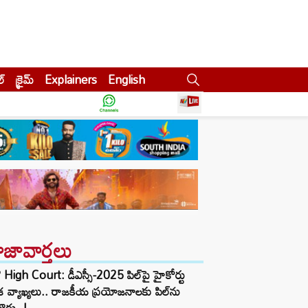
ల్
క్రైమ్
Explainers
English
ాజావార్తలు
High Court: డీఎస్సీ-2025 పిల్‌పై హైకోర్టు
క వ్యాఖ్యలు.. రాజకీయ ప్రయోజనాలకు పిల్‌ను
ొద్దు..!