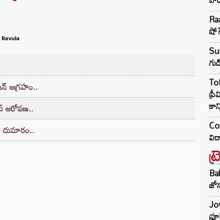
Raa
షో
 Ravula
Sun
గుడ
To
జన్ ఆగ్రహం..
ప్ర
కాన్
ెస్ ఆరోపణ..
Col
లో దుమారం..
విద
ట్
Ba
జోస
Jow
ఫ్ర