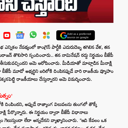
Add as a preferred
source on google
్నికల నేపథ్యంలో కాంగ్రెస్ పార్టీకి ఎదురుదెబ్బ తగిలిన వేళ, తన
నటరాజన్‌ తొలిసారి స్పందించారు.. తన నామినేషన్ రద్దు నిర్ణయం బీజేపీ
తీసుకువచ్చిందని ఆమె ఆరోపించారు. మీడియాతో మాట్లాడిన మీనాక్షి
ేపీ మూడో అభ్యర్థిని బరిలోకి దింపినప్పుడే వారి రాజకీయ వ్యూహం
 పక్కనపెట్టి రాజకీయాలు చేస్తున్నారని ఆమె విమర్శించారు.
రయత్నం’
లోకి దింపిందని, అప్పుడే రాజ్యాంగ విలువలను తుంగలో తొక్కే
ి పేర్కొన్నారు. ఈ నిర్ణయం ద్వారా బీజేపీ విధానాలు
యం గెలుస్తుందా లేదా అన్నదేనని వ్యాఖ్యానించారు. “ఇది కేవలం ఒక