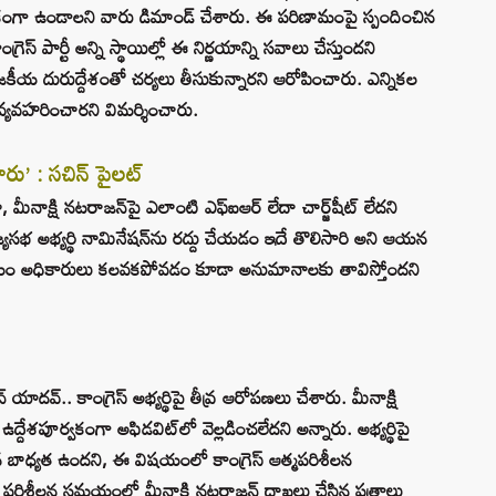
శకంగా ఉండాలని వారు డిమాండ్ చేశారు. ఈ పరిణామంపై స్పందించిన
ంగ్రెస్ పార్టీ అన్ని స్థాయిల్లో ఈ నిర్ణయాన్ని సవాలు చేస్తుందని
జకీయ దురుద్దేశంతో చర్యలు తీసుకున్నారని ఆరోపించారు. ఎన్నికల
్యవహరించారని విమర్శించారు.
ారు’ : సచిన్ పైలట్
, మీనాక్షి నటరాజన్‌పై ఎలాంటి ఎఫ్‌ఐఆర్ లేదా చార్జ్‌షీట్ లేదని
్యసభ అభ్యర్థి నామినేషన్‌ను రద్దు చేయడం ఇదే తొలిసారి అని ఆయన
 సంఘం అధికారులు కలవకపోవడం కూడా అనుమానాలకు తావిస్తోందని
ాదవ్.. కాంగ్రెస్ అభ్యర్థిపై తీవ్ర ఆరోపణలు చేశారు. మీనాక్షి
్దేశపూర్వకంగా అఫిడవిట్‌లో వెల్లడించలేదని అన్నారు. అభ్యర్థిపై
్సిన బాధ్యత ఉందని, ఈ విషయంలో కాంగ్రెస్ ఆత్మపరిశీలన
 పరిశీలన సమయంలో మీనాక్షి నటరాజన్ దాఖలు చేసిన పత్రాలు