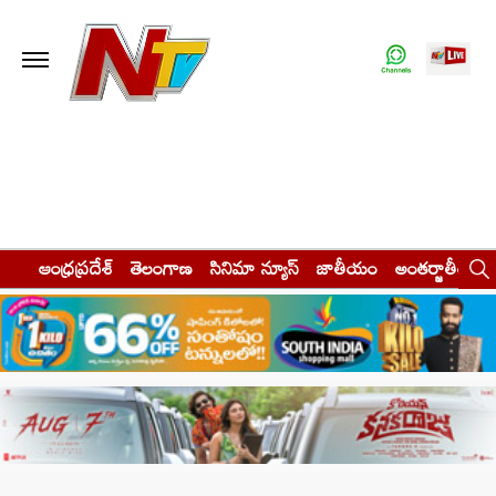
ఆంధ్రప్రదేశ్
తెలంగాణ
సినిమా న్యూస్
జాతీయం
అంతర్జాతీయం