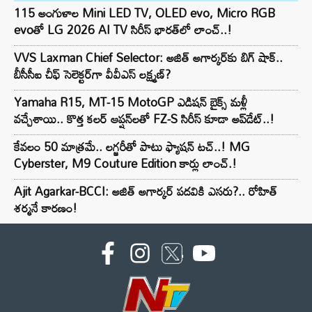
115 అంగుళాల Mini LED TV, OLED evo, Micro RGB
evoతో LG 2026 AI TV సిరీస్ భారత్‌లో లాంచ్..!
VVS Laxman Chief Selector: అజిత్ అగార్కర్‌కు బిగ్ షాక్..
బీసీసీఐ చీఫ్ సెలెక్టర్‌గా వీవీఎస్ లక్ష్మణ్?
Yamaha R15, MT-15 MotoGP ఎడిషన్ బైక్స్ మళ్లీ
వచ్చేశాయి.. కొత్త కలర్ ఆప్షన్‌లతో FZ-S సిరీస్ కూడా అప్‌డేట్..!
కేవలం 50 మాత్రమే.. లగ్జరీతో పాటు ఫ్యాషన్ టచ్..! MG
Cyberster, M9 Couture Edition కార్లు లాంచ్.!
Ajit Agarkar-BCCI: అజిత్ అగార్కర్ పదవికి ఎసరు?.. రోహిత్
శర్మనే కారణం!