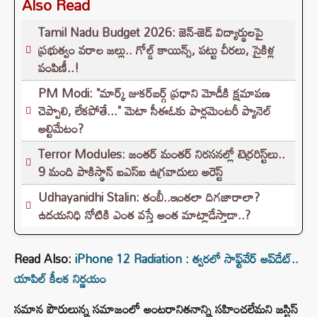
Also Read
Tamil Nadu Budget 2026: జెన్-జెడ్ విద్యార్థులపై
ప్రభుత్వం వరాల జల్లు.. గోల్డ్ కాయిన్స్, పట్టు చీరలు, సైకిళ్ల
పంపిణీ..!
PM Modi: "మార్క్ జుకర్‌బర్గ్ ప్రధాని మోడీకి క్షమాపణ
చెప్పాలి, లేకపోతే..." మెటా సీఈఓకు పార్లమెంటరీ ప్యానెల్
అల్టిమేటం?
Terror Modules: జంతర్ మంతర్ నిరసనల్లో టెర్రరిస్ట్‌లు..
9 మంది పాకిస్థాన్ ఐఎస్ఐ ఉగ్రవాదులు అరెస్ట్
Udhayanidhi Stalin: తంబీ..ఇంతలా దిగజారాలా?
ఉదయనిధి నోటికి ఎంత వస్తే అంత మాట్లాడేస్తాడా..?
Read Also:
iPhone 12 Radiation : త్వరలో సాఫ్ట్‌వేర్‌ అప్‌డేట్‌..
యాపిల్‌ కీలక నిర్ణయం
సమాన పౌరులున్న సమాజంలో అంటరానితనాన్ని సహించలేమని జస్టిస్