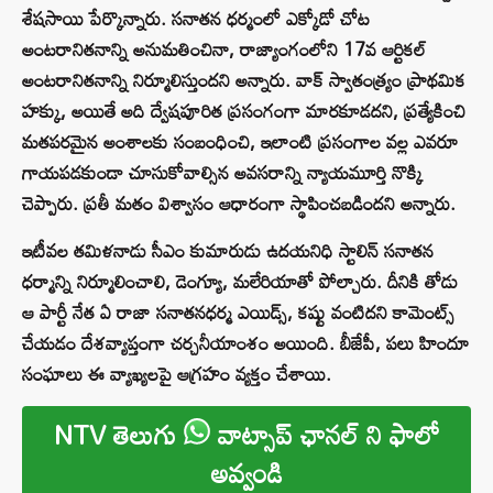
శేషసాయి పేర్కొన్నారు. సనాతన ధర్మంలో ఎక్కోడో చోట
అంటరానితనాన్ని అనుమతించినా, రాజ్యాంగంలోని 17వ ఆర్టికల్
అంటరానితనాన్ని నిర్మూలిస్తుందని అన్నారు. వాక్ స్వాతంత్య్రం ప్రాథమిక
హక్కు, అయితే అది ద్వేషపూరిత ప్రసంగంగా మారకూడదని, ప్రత్యేకించి
మతపరమైన అంశాలకు సంబంధించి, ఇలాంటి ప్రసంగాల వల్ల ఎవరూ
గాయపడకుండా చూసుకోవాల్సిన అవసరాన్ని న్యాయమూర్తి నొక్కి
చెప్పారు. ప్రతీ మతం విశ్వాసం ఆధారంగా స్థాపించబడిందని అన్నారు.
ఇటీవల తమిళనాడు సీఎం కుమారుడు ఉదయనిధి స్టాలిన్ సనాతన
ధర్మాన్ని నిర్మూలించాలి, డెంగ్యూ, మలేరియాతో పోల్చారు. దీనికి తోడు
ఆ పార్టీ నేత ఏ రాజా సనాతనధర్మ ఎయిడ్స్, కష్టు వంటిదని కామెంట్స్
చేయడం దేశవ్యాప్తంగా చర్చనీయాంశం అయింది. బీజేపీ, పలు హిందూ
సంఘాలు ఈ వ్యాఖ్యలపై ఆగ్రహం వ్యక్తం చేశాయి.
NTV తెలుగు
వాట్సాప్ ఛానల్ ని ఫాలో
అవ్వండి