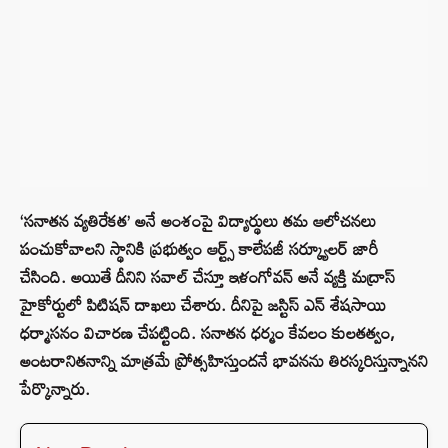
‘సనాతన వ్యతిరేకత’ అనే అంశంపై విద్యార్థులు తమ ఆలోచనలు
పంచుకోవాలని స్థానికి ప్రభుత్వం ఆర్ట్స్ కాలేపజీ సర్క్యూలర్ జారీ
చేసింది. అయితే దీనిని సవాల్ చేస్తూ ఇళంగోవన్ అనే వ్యక్తి మద్రాస్
హైకోర్టులో పిటిషన్ దాఖలు చేశారు. దీనిపై జస్టిస్ ఎన్ శేషసాయి
ధర్మాసనం విచారణ చేపట్టింది. సనాతన ధర్మం కేవలం కులతత్వం,
అంటరానితనాన్ని మాత్రమే ప్రోత్సహిస్తుందనే భావనను తిరస్కరిస్తున్నానని
పేర్కొన్నారు.