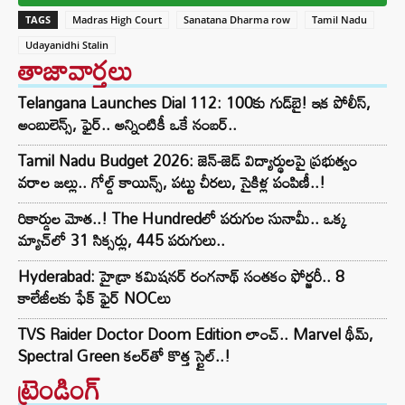
TAGS
Madras High Court
Sanatana Dharma row
Tamil Nadu
Udayanidhi Stalin
తాజావార్తలు
Telangana Launches Dial 112: 100కు గుడ్‌బై! ఇక పోలీస్,
అంబులెన్స్, ఫైర్.. అన్నింటికీ ఒకే నంబర్..
Tamil Nadu Budget 2026: జెన్-జెడ్ విద్యార్థులపై ప్రభుత్వం
వరాల జల్లు.. గోల్డ్ కాయిన్స్, పట్టు చీరలు, సైకిళ్ల పంపిణీ..!
రికార్డుల మోత..! The Hundredలో పరుగుల సునామీ.. ఒక్క
మ్యాచ్‌లో 31 సిక్సర్లు, 445 పరుగులు..
Hyderabad: హైడ్రా కమిషనర్ రంగనాథ్ సంతకం ఫోర్జరీ.. 8
కాలేజీలకు ఫేక్ ఫైర్ NOCలు
TVS Raider Doctor Doom Edition లాంచ్.. Marvel థీమ్,
Spectral Green కలర్‌తో కొత్త స్టైల్..!
ట్రెండింగ్‌