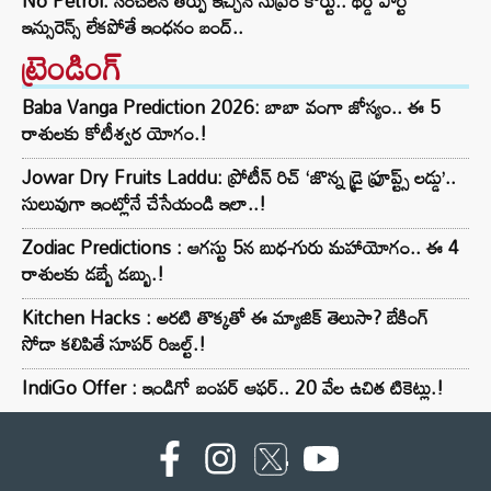
No Petrol: సంచలన తీర్పు ఇచ్చిన సుప్రీం కోర్టు.. థర్డ్ పార్టీ
ఇన్సురెన్స్ లేకపోతే ఇంధనం బంద్..
ట్రెండింగ్‌
Baba Vanga Prediction 2026: బాబా వంగా జోస్యం.. ఈ 5
రాశులకు కోటీశ్వర యోగం.!
Jowar Dry Fruits Laddu: ప్రోటీన్ రిచ్ ‘జొన్న డ్రై ఫ్రూప్ట్స్ లడ్డు’..
సులువుగా ఇంట్లోనే చేసేయండి ఇలా..!
Zodiac Predictions : ఆగస్టు 5న బుధ-గురు మహాయోగం.. ఈ 4
రాశులకు డబ్బే డబ్బు.!
Kitchen Hacks : అరటి తొక్కతో ఈ మ్యాజిక్ తెలుసా? బేకింగ్
సోడా కలిపితే సూపర్ రిజల్ట్.!
IndiGo Offer : ఇండిగో బంపర్ ఆఫర్.. 20 వేల ఉచిత టికెట్లు.!