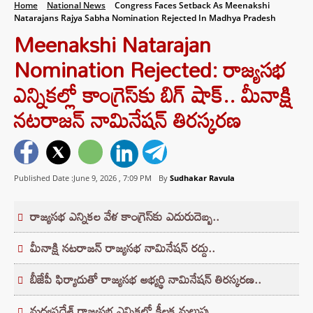
Home
National News
Congress Faces Setback As Meenakshi
Natarajans Rajya Sabha Nomination Rejected In Madhya Pradesh
Meenakshi Natarajan
Nomination Rejected: రాజ్యసభ
ఎన్నికల్లో కాంగ్రెస్‌కు బిగ్‌ షాక్.. మీనాక్షి
నటరాజన్ నామినేషన్ తిరస్కరణ
Published Date :June 9, 2026 ,
7:09 PM
By
Sudhakar Ravula
రాజ్యసభ ఎన్నికల వేళ కాంగ్రెస్‌కు ఎదురుదెబ్బ..
మీనాక్షి నటరాజన్ రాజ్యసభ నామినేషన్ రద్దు..
బీజేపీ ఫిర్యాదుతో రాజ్యసభ అభ్యర్థి నామినేషన్ తిరస్కరణ..
మధ్యప్రదేశ్ రాజ్యసభ ఎన్నికల్లో కీలక మలుపు..