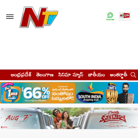
ఆంధ్రప్రదేశ్
తెలంగాణ
సినిమా న్యూస్
జాతీయం
అంతర్జాతీయం