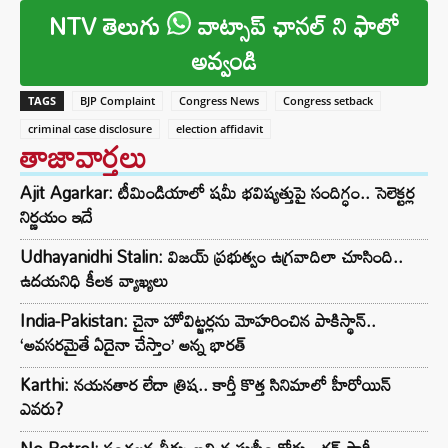
NTV తెలుగు
వాట్సాప్ ఛానల్ ని ఫాలో
అవ్వండి
TAGS
BJP Complaint
Congress News
Congress setback
criminal case disclosure
election affidavit
తాజావార్తలు
Ajit Agarkar: టీమిండియాలో షమీ భవిష్యత్తుపై సందిగ్ధం.. సెలెక్టర్ల
నిర్ణయం ఇదే
Udhayanidhi Stalin: విజయ్ ప్రభుత్వం ఉగ్రవాదిలా చూసింది..
ఉదయనిధి కీలక వ్యాఖ్యలు
India-Pakistan: చైనా హోవిట్జర్లను మోహరించిన పాకిస్థాన్..
‘అవసరమైతే ఏదైనా చేస్తాం’ అన్న భారత్
Karthi: నయనతార లేదా త్రిష.. కార్తీ కొత్త సినిమాలో హీరోయిన్
ఎవరు?