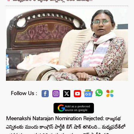
Follow Us :
Add as a preferred
source on google
Meenakshi Natarajan Nomination Rejected: రాజ్యసభ
ఎన్నికలకు ముందు కాంగ్రెస్‌ పార్టీకి బిగ్‌ షాక్‌ తగిలింది.. మధ్యప్రదేశ్‌లో