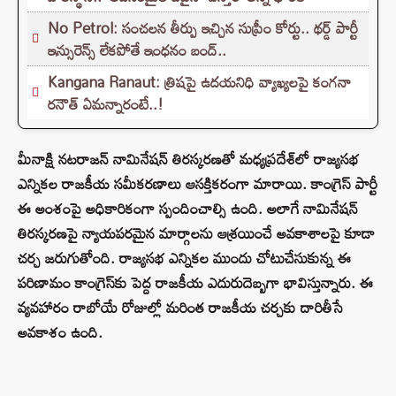
No Petrol: సంచలన తీర్పు ఇచ్చిన సుప్రీం కోర్టు.. థర్డ్ పార్టీ
ఇన్సురెన్స్ లేకపోతే ఇంధనం బంద్..
Kangana Ranaut: త్రిషపై ఉదయనిధి వ్యాఖ్యలపై కంగనా
రనౌత్ ఏమన్నారంటే..!
మీనాక్షి నటరాజన్ నామినేషన్ తిరస్కరణతో మధ్యప్రదేశ్‌లో రాజ్యసభ
ఎన్నికల రాజకీయ సమీకరణాలు ఆసక్తికరంగా మారాయి. కాంగ్రెస్ పార్టీ
ఈ అంశంపై అధికారికంగా స్పందించాల్సి ఉంది. అలాగే నామినేషన్
తిరస్కరణపై న్యాయపరమైన మార్గాలను ఆశ్రయించే అవకాశాలపై కూడా
చర్చ జరుగుతోంది. రాజ్యసభ ఎన్నికల ముందు చోటుచేసుకున్న ఈ
పరిణామం కాంగ్రెస్‌కు పెద్ద రాజకీయ ఎదురుదెబ్బగా భావిస్తున్నారు. ఈ
వ్యవహారం రాబోయే రోజుల్లో మరింత రాజకీయ చర్చకు దారితీసే
అవకాశం ఉంది.