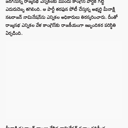
జరగనున్న రాజ్యసభ ఎన్నికలకు ముందు కాంగ్రెస్ పార్టీకి గట్టి
ఎదురుదెబ్బ తగిలింది. ఆ పార్టీ తరఫున పోటీ చేస్తున్న అభ్యర్థి మీనాక్షి
నటరాజన్ నామినేషన్‌ను ఎన్నికల అధికారులు తిరస్కరించారు. దీంతో
రాజ్యసభ ఎన్నికల వేళ కాంగ్రెస్‌కు రాజకీయంగా ఇబ్బందికర పరిస్థితి
ఏర్పడింది.