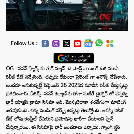
Follow Us :
Add as a preferred
source on google
OG : పవన్ ఫ్యాన్స్ కు గుడ్ న్యూస్. ది మోస్ట్ వెయిటెడ్ ఓజీ మూవీ
రిలీజ్ డేట్ వచ్చేసింది. చప్పుడు లేకుండా సైలెంట్ గా అనౌన్స్ చేసేశారు.
అందరూ అనుకున్నట్టే సెప్టెంబర్ 25 2025న మూవీని రిలీజ్ చేస్తున్నట్టు
ప్రకటించారు మేకర్స్. పవన్ కల్యాణ్‌ హీరోగా సుజీత్ డైరెక్షన్ లో వస్తున్న
భారీ యాక్షన్ డ్రామా సినిమా ఇది. మొన్నటిదాకా శరవేగంగా షూటింగ్
జరుపుకుంది. చిన్న పెండింగ్ వర్క్స్ ఉన్నట్టు తెలుస్తోంది. అవన్నీ రిలీజ్
డేట్ లోపు కంప్లీట్ చేసుకుని ప్రమోషన్లు భారీగా చేయాలని ప్లాన్
చేస్తున్నారంట. ఈ సినిమాపై భారీ అంచనాలు ఉన్నాయి. గ్యాంగ్ స్టర్