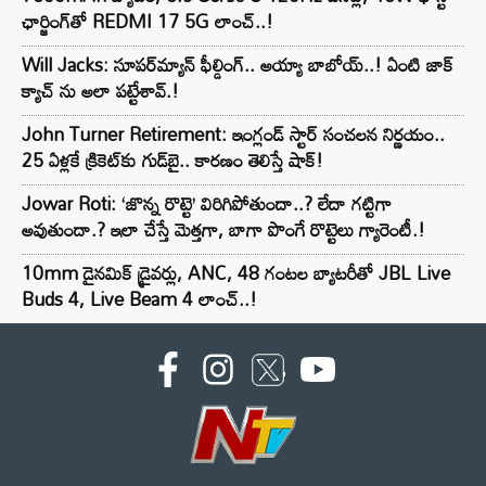
ఛార్జింగ్‌తో REDMI 17 5G లాంచ్..!
Will Jacks: సూపర్‌మ్యాన్ ఫీల్డింగ్.. అయ్యా బాబోయ్..! ఏంటి జాక్
క్యాచ్ ను అలా పట్టేశావ్.!
John Turner Retirement: ఇంగ్లండ్ స్టార్ సంచలన నిర్ణయం..
25 ఏళ్లకే క్రికెట్‌కు గుడ్‌బై.. కారణం తెలిస్తే షాక్!
Jowar Roti: ‘జొన్న రొట్టె’ విరిగిపోతుందా..? లేదా గట్టిగా
అవుతుందా.? ఇలా చేస్తే మెత్తగా, బాగా పొంగే రొట్టెలు గ్యారెంటీ.!
10mm డైనమిక్ డ్రైవర్లు, ANC, 48 గంటల బ్యాటరీతో JBL Live
Buds 4, Live Beam 4 లాంచ్..!