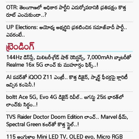
OTR: తెలంగాణలో అధికార పార్టీని ఎదుర్కోవడానికి ప్రతిపక్షం కొత్త
రూట్‌ ఎంచుకుందా..?
UP Elections: అయోధ్య అభ్యర్థిని ప్రకటించిన సమాజ్‌వాదీ పార్టీ..
ఎవరంటే..
ట్రెండింగ్‌
144Hz డిస్‌ప్లే, మిలిటరీ-గ్రేడ్ షాక్ రెసిస్టన్స్, 7,000mAh బ్యాటరీతో
Realme 16x 5G లాంచ్ కు ముహూర్తం ఫిక్స్..!
AI పవర్‌తో iQOO Z11 ఎంట్రీ.. కొత్త డిజైన్, స్మార్ట్ ఫీచర్లపై క్లారిటీ
ఇచ్చిన కంపెనీ.!
boltt Ace 5G, Evo 4G డిజైన్ రివీల్.. ఆగస్టు 25న భారత్‌లో
లాంచ్‌కు సిద్ధం..!
TVS Raider Doctor Doom Edition లాంచ్.. Marvel థీమ్,
Spectral Green కలర్‌తో కొత్త స్టైల్..!
115 అంగుళాల Mini LED TV, OLED evo, Micro RGB