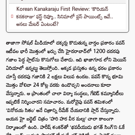
Korean Kanakaraju First Review: ‘కొరియన్
కనకరాజు’ ఫస్ట్ రివ్యూ.. సినిమాలో ప్లస్ పాయింట్స్ ఇవే..
అసలు మేటర్ ఏంటంటే?
తాజాగా సోషల్ మీడియాలో చక్కర్లు కొడుతున్న వార్తల ప్రకారం పవన్
ఇటీవల భారీ మొత్తంలో ఖర్చు చేసి హైదరాబాద్‌లో 1200 చదరపు
గజాల పెద్ద ప్లాట్‌ను కొనుగోలు చేశాడు. ఇది ఖాజాగూడ లోని మెయిన్
ఏరియాలో ఉన్నట్టు తెలుస్తోంది. అక్కడ ప్రస్తుతం ఉన్న ధరల ప్రకారం
చూస్తే చదరపు గజానికి 2 లక్షలు విలువ ఉందట. పవన్ కొన్న భూమి
మొత్తం వోలివా 24 కోట్ల వరకు ఉండొచ్చని అంచనాలు కూడా
వేస్తున్నారు. ఆ ప్రాంతంలో చాలా విద్యా సంస్థలు, గేటెడ్ కమ్యూనిటీలు
ఇప్పటికే నిర్మించారని సమాచారం. మరోవైపు పవన్ తమిళంలో
‘వినోదయ సితం’ అనే చిత్రాన్ని రీమేక్ చేయడానికి ప్లాన్ చేస్తున్నాడు.
ఆయన హై బడ్జెట్ చిత్రం ‘హరి హర వీర మల్లు’ చాలా కాలంగా
నిర్మాణంలో ఉంది. హరీష్ శంకర్‌తో ‘భవదీయుడు భగత్ సింగ్’ని ఓకే