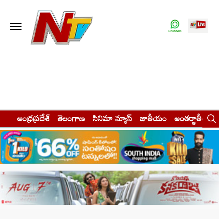
ఆంధ్రప్రదేశ్
తెలంగాణ
సినిమా న్యూస్
జాతీయం
అంతర్జాతీయం