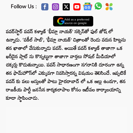
Follow Us :
Add as a preferred
source on google
పవర్‌స్టార్ పవన్ కళ్యాణ్ ‘భీమ్లా నాయక్’ సక్సెస్‌తో ఫుల్ జోష్ లో
ఉన్నాడు. ‘వకీల్ సాబ్’, ‘భీమ్లా నాయక్’ చిత్రాలతో రెండు వరుస హిట్లను
తన ఖాతాలో వేసుకున్నాడు పవన్. అయితే పవన్ కళ్యాణ్ తాజాగా ఒక
ఖరీదైన ప్లాట్ ను కొన్నట్టుగా తాజాగా వార్తలు సోషల్ మీడియాలో
చక్కర్లు కొడుతున్నాయి. పవన్ సాధారణంగా నగరానికి దూరంగా ఉన్న
తన ఫామ్‌హౌస్‌లో ఎక్కువగా నివసిస్తారన్న విషయం తెలిసిందే. ఇప్పటికే
పవన్ కు పలు ఆస్తులతో పాటు హైదరాబాద్ లో ఒక ఇల్లు ఉండగా, తన
రాజకీయ పార్టీ జనసేన కార్యకలాపాల కోసం ఇటీవల కార్యాలయాన్ని
కూడా స్థాపించాడు.