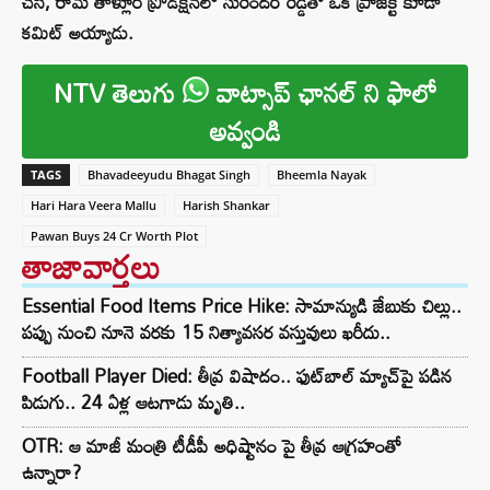
చేసి, రామ్ తాళ్లూరి ప్రొడక్షన్‌లో సురేందర్ రెడ్డితో ఒక ప్రాజెక్ట్ కూడా
కమిట్ అయ్యాడు.
NTV తెలుగు
వాట్సాప్ ఛానల్ ని ఫాలో
అవ్వండి
TAGS
Bhavadeeyudu Bhagat Singh
Bheemla Nayak
Hari Hara Veera Mallu
Harish Shankar
Pawan Buys 24 Cr Worth Plot
తాజావార్తలు
Essential Food Items Price Hike: సామాన్యుడి జేబుకు చిల్లు..
పప్పు నుంచి నూనె వరకు 15 నిత్యావసర వస్తువులు ఖరీదు..
Football Player Died: తీవ్ర విషాదం.. ఫుట్‌బాల్ మ్యాచ్‌పై పడిన
పిడుగు.. 24 ఏళ్ల ఆటగాడు మృతి..
OTR: ఆ మాజీ మంత్రి టీడీపీ అధిష్టానం పై తీవ్ర ఆగ్రహంతో
ఉన్నారా?