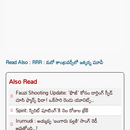
Read Also : RRR : మరో కాంట్రవర్సీలో జక్కన్న మూవీ
Also Read
Fauzi Shooting Update: 'ఫౌజీ' కోసం డార్లింగ్ స్పీడ్
చూసి ఫ్యాన్స్ ఫిదా! ఒకేసారి రెండు యూనిట్స్..
Spirit: స్పిరిట్ షూటింగ్'కి నెల రోజుల బ్రేక్
Irumudi : అయ్యప్ప ‘బంగారు పల్లకి’ సాంగ్ రెడీ
అవుతోంది..!