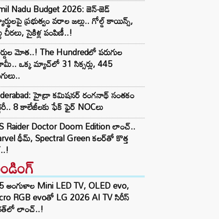
mil Nadu Budget 2026: జెన్-జెడ్
్యార్థులపై ప్రభుత్వం వరాల జల్లు.. గోల్డ్ కాయిన్స్,
టు చీరలు, సైకిళ్ల పంపిణీ..!
కార్డుల మోత..! The Hundredలో పరుగుల
ామీ.. ఒక్క మ్యాచ్‌లో 31 సిక్సర్లు, 445
గులు..
derabad: హైడ్రా కమిషనర్ రంగనాథ్ సంతకం
్జరీ.. 8 కాలేజీలకు ఫేక్ ఫైర్ NOCలు
S Raider Doctor Doom Edition లాంచ్..
vel థీమ్, Spectral Green కలర్‌తో కొత్త
ల్..!
రెండింగ్‌
5 అంగుళాల Mini LED TV, OLED evo,
cro RGB evoతో LG 2026 AI TV సిరీస్
త్‌లో లాంచ్..!