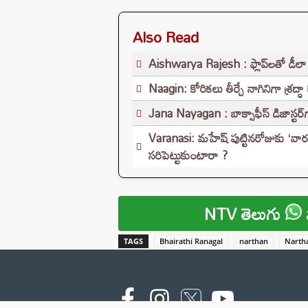
Also Read
Aishwarya Rajesh : ఫ్లాప్‌లతో డీలా పడ
Naagin: కోరికలు తీర్చే నాగినిగా శ్రద్ధా
Jana Nayagan : బాక్సాఫీస్ డిజాస్టర్‌గ
Varanasi: మహేష్ పుట్టినరోజుకు ‘వార
సరిపెట్టుకుంటారా ?
NTV తెలుగు
TAGS
Bhairathi Ranagal
narthan
Narth