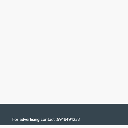
For advertising contact :9949494238
Email: digital@ntvnetwork.com