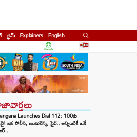
ల్
క్రైమ్
Explainers
English
ాజావార్తలు
langana Launches Dial 112: 100కు
్‌బై! ఇక పోలీస్, అంబులెన్స్, ఫైర్.. అన్నింటికీ ఒకే
ర్..