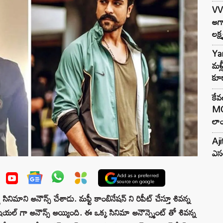
VV
అగా
లక్ష
Ya
మళ్
కూడ
కేవ
MG
లాం
Aji
ఎసర
Add as a preferred
source on google
 సినిమాని అనౌన్స్ చేశాడు. మఫ్టీ కాంబినేషన్ ని రిపీట్ చేస్తూ శివన్న
ియల్ గా అనౌన్స్ అయ్యింది. ఈ ఒక్క సినిమా అనౌన్స్మెంట్ తో శివన్న