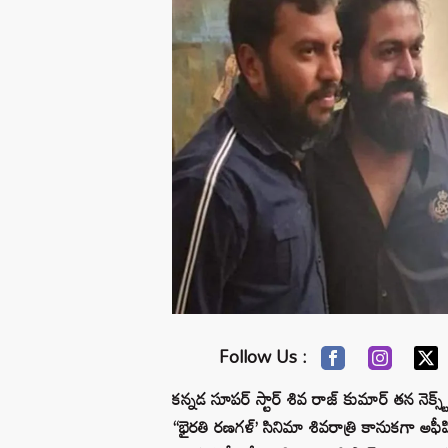
Follow Us :
కన్నడ సూపర్ స్టార్ శివ రాజ్ కుమార్ తన నెక్స్ట్
“భైరతి రణగళ్’ సినిమా శివరాత్రి కానుకగా అఫీష