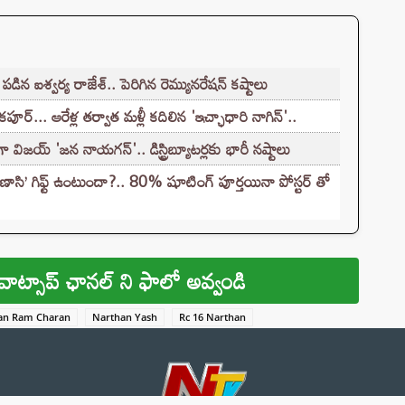
ిన ఐశ్వర్య రాజేశ్.. పెరిగిన రెమ్యునరేషన్‌ కష్టాలు
 కపూర్... ఆరేళ్ల తర్వాత మళ్లీ కదిలిన 'ఇచ్ఛాధారి నాగిన్'..
ా విజయ్ 'జన నాయగన్'.. డిస్ట్రిబ్యూటర్లకు భారీ నష్టాలు
ణాసి’ గిఫ్ట్ ఉంటుందా?.. 80% షూటింగ్ పూర్తయినా పోస్టర్ తో
వాట్సాప్ ఛానల్ ని ఫాలో అవ్వండి
an Ram Charan
Narthan Yash
Rc 16 Narthan