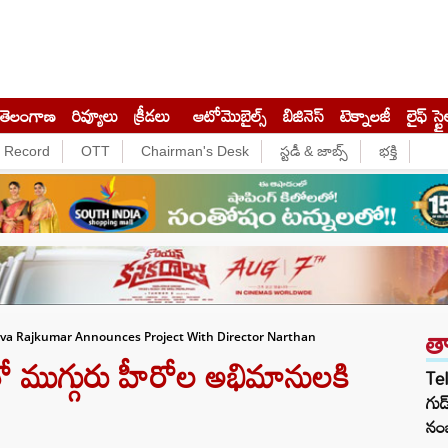
తెలంగాణ
రివ్యూలు
క్రీడలు
ఆటోమొబైల్స్
బిజినెస్‌
టెక్నాలజీ
లైఫ్ స్టై
e Record
OTT
Chairman's Desk
స్టడీ & జాబ్స్
భక్తి
త
va Rajkumar Announces Project With Director Narthan
ో ముగ్గురు హీరోల అభిమానులకి
Te
గుడ
నంబ