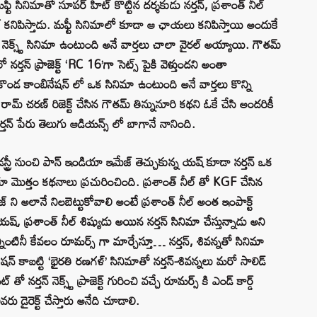
ీ సినిమాతో సూపర్ హిట్ కొట్టిన దర్శకుడు నర్తన్, ప్రశాంత్ నీల్
నీల్ కనిపిస్తాడు. మఫ్టీ సినిమాలో కూడా ఆ ఛాయలు కనిపిస్తాయి అందుకే
ణ్ నెక్స్ట్ సినిమా ఉంటుంది అనే వార్తలు చాలా వైరల్ అయ్యాయి. గౌతమ్
్ లో నర్తన్ ప్రాజెక్ట్ ‘RC 16’గా సెట్స్ పైకి వెళ్తుందని అంతా
కొండ కాంబినేషన్ లో ఒక సినిమా ఉంటుంది అనే వార్తలు కొన్ని
మ్ చరణ్ రిజెక్ట్ చేసిన గౌతమ్ తిన్నునూరి కథని ఓకే చేసి అందరికీ
ర్తన్ పేరు తెలుగు ఆడియన్స్ లో బాగానే నానింది.
స్ట్రీ నుంచి పాన్ ఇండియా ఇమేజ్ తెచ్చుకున్న యష్ కూడా నర్తన్ ఒక
యా మొత్తం కథనాలు ప్రచురించింది. ప్రశాంత్ నీల్ తో KGF చేసిన
ని అలానే నిలబెట్టుకోవాలి అంటే ప్రశాంత్ నీల్ అంత ఇంపాక్ట్
ష్, ప్రశాంత్ నీల్ శిష్యుడు అయిన నర్తన్ సినిమా చేస్తున్నాడు అని
లన్నింటినీ కేవలం రూమర్స్ గా మార్చేస్తూ… నర్తన్, శివన్నతో సినిమా
ేషన్ కాబట్టి ‘భైరతి రణగళ్’ సినిమాతో నర్తన్-శివన్నలు మరో సాలిడ్
తో నర్తన్ నెక్స్ట్ ప్రాజెక్ట్ గురించి వచ్చే రూమర్స్ కి ఎండ్ కార్డ్
 డైరెక్ట్ చేస్తారు అనేది చూడాలి.