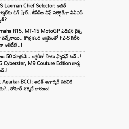
S Laxman Chief Selector: అజిత్
ర్కర్‌కు బిగ్ షాక్.. బీసీసీఐ చీఫ్ సెలెక్టర్‌గా వీవీఎస్
్మణ్?
maha R15, MT-15 MotoGP ఎడిషన్ బైక్స్
లీ వచ్చేశాయి.. కొత్త కలర్ ఆప్షన్‌లతో FZ-S సిరీస్
ా అప్‌డేట్..!
లం 50 మాత్రమే.. లగ్జరీతో పాటు ఫ్యాషన్ టచ్..!
 Cyberster, M9 Couture Edition కార్లు
చ్.!
t Agarkar-BCCI: అజిత్ అగార్కర్ పదవికి
ు?.. రోహిత్ శర్మనే కారణం!