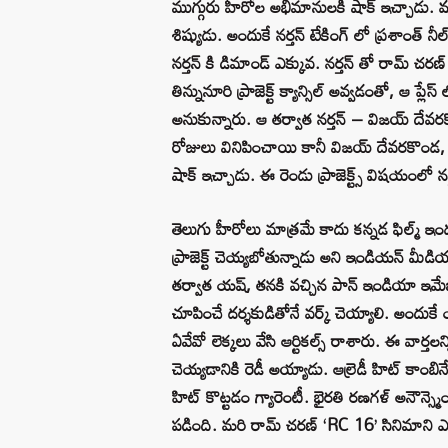
ముగ్గురు హీరోల అభిమానులకి షాక్ ఇచ్చాడు. మఫ్ట
శిష్యుడు. అందుకే నర్తన్ టేకింగ్ లో ప్రశాంత్ 
నర్తన్ కి డిమాండ్ ఎక్కువ. నర్తన్ తో రామ్ చర
తిన్నునూరి ప్రాజెక్ట్ క్యాన్సిల్ అవ్వడంతో, ఆ ప్లేస
అనుకున్నారు. ఆ తర్వాత నర్తన్ – విజయ్ దేవర
రోజులు వినిపించాయి కానీ విజయ్ దేవరకొండ, రా
షాక్ ఇచ్చాడు. ఈ రెండు ప్రాజెక్ట్స్ విషయంలో న
తెలుగు హీరోలు మాత్రమే కాదు కన్నడ ఫిల్మ్ ఇండ
ప్రాజెక్ట్ చెయ్యబోతున్నాడు అని ఇండియన్ మీడి
తర్వాత యష్, తనకి వచ్చిన పాన్ ఇండియా ఇమేజ్ 
చూపించే దర్శకుడితోనే వర్క్ చెయ్యాలి. అందుకే య
ఏవేవో లెక్కలు వేసి ఆర్టికల్స్ రాశారు. ఈ వార్త
చెయ్యడానికి రెడీ అయ్యాడు. ఆల్రెడీ హిట్ కాంబిన
హిట్ కొట్టడం గ్యారెంటీ. భైరతి రణగళ్ అనౌన్స్మెంట్ 
పడింది. మరి రామ్ చరణ్ ‘RC 16’ సినిమాని ఎవరు