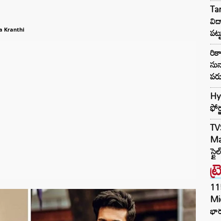
Ta
విద
పట్
a Kranthi
రి
సున
పరు
Hy
ఫోర
TV
Mar
స్టై
ట్
11
Mi
భార