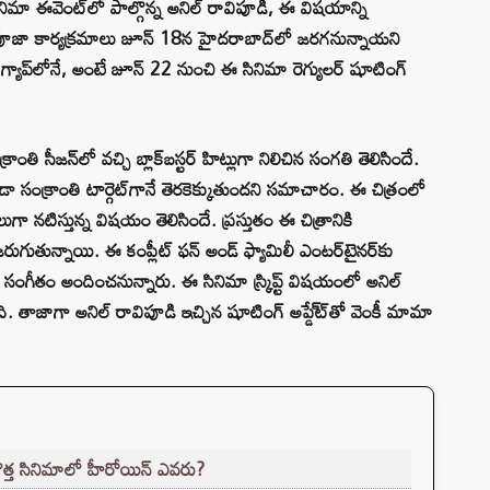
మా ఈవెంట్‌లో పాల్గొన్న అనిల్ రావిపూడి, ఈ విషయాన్ని
ించిన పూజా కార్యక్రమాలు జూన్ 18న హైదరాబాద్‌లో జరగనున్నాయని
గ్యాప్‌లోనే, అంటే జూన్ 22 నుంచి ఈ సినిమా రెగ్యులర్ షూటింగ్
ాంతి సీజన్‌లో వచ్చి బ్లాక్‌బస్టర్ హిట్లుగా నిలిచిన సంగతి తెలిసిందే.
ా సంక్రాంతి టార్గెట్‌గానే తెరకెక్కుతుందని సమాచారం. ఈ చిత్రంలో
గా నటిస్తున్న విషయం తెలిసిందే. ప్రస్తుతం ఈ చిత్రానికి
రుగుతున్నాయి. ఈ కంప్లీట్ ఫన్ అండ్ ఫ్యామిలీ ఎంటర్‌టైనర్‌కు
మార్ సంగీతం అందించనున్నారు. ఈ సినిమా స్క్రిప్ట్ విషయంలో అనిల్
ంది. తాజాగా అనిల్ రావిపూడి ఇచ్చిన షూటింగ్ అప్డే్ట్‌తో వెంకీ మామా
.
కొత్త సినిమాలో హీరోయిన్ ఎవరు?