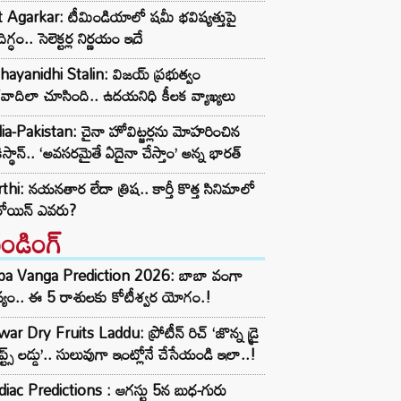
t Agarkar: టీమిండియాలో షమీ భవిష్యత్తుపై
ిగ్ధం.. సెలెక్టర్ల నిర్ణయం ఇదే
ayanidhi Stalin: విజయ్ ప్రభుత్వం
రవాదిలా చూసింది.. ఉదయనిధి కీలక వ్యాఖ్యలు
ia-Pakistan: చైనా హోవిట్జర్లను మోహరించిన
ిస్థాన్.. ‘అవసరమైతే ఏదైనా చేస్తాం’ అన్న భారత్
thi: నయనతార లేదా త్రిష.. కార్తీ కొత్త సినిమాలో
రోయిన్ ఎవరు?
రెండింగ్‌
ba Vanga Prediction 2026: బాబా వంగా
్యం.. ఈ 5 రాశులకు కోటీశ్వర యోగం.!
ar Dry Fruits Laddu: ప్రోటీన్ రిచ్ ‘జొన్న డ్రై
ూప్ట్స్ లడ్డు’.. సులువుగా ఇంట్లోనే చేసేయండి ఇలా..!
iac Predictions : ఆగస్టు 5న బుధ-గురు