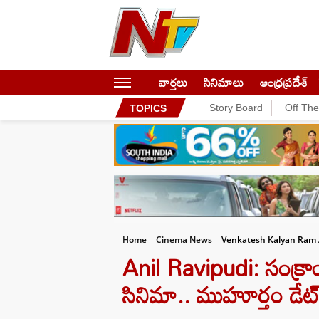
వార్తలు
సినిమాలు
ఆంధ్రప్రదేశ్
Story Board
Off Th
TOPICS
Home
Cinema News
Venkatesh Kalyan Ram 
Anil Ravipudi: సంక్రాంతి
సినిమా.. ముహూర్తం డేట్ 