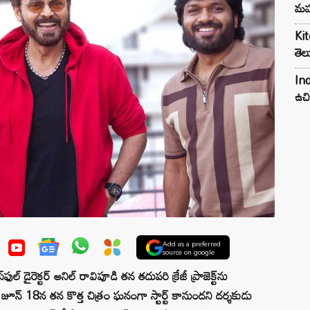
మహ
Kit
తెల
Ind
ఉచి
Add as a preferred
source on google
ుల్ డైరెక్టర్ అనిల్ రావిపూడి తన తదుపరి క్రేజీ ప్రాజెక్ట్‌ను
జూన్ 18న తన కొత్త చిత్రం ఘనంగా స్టార్ట్ కానుందని దర్శకుడు