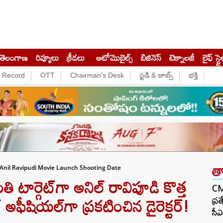
తెలంగాణ
రివ్యూలు
క్రీడలు
ఆటోమొబైల్స్
బిజినెస్‌
టెక్నాలజీ
లైఫ్ స్టై
e Record
OTT
Chairman's Desk
స్టడీ & జాబ్స్
భక్తి
త
Anil Ravipudi Movie Launch Shooting Date
 టార్గెట్‌గా అనిల్ రావిపూడి కొత్త
CM 
అఫీషియల్‌గా ప్రకటించిన డైరెక్టర్!
ప్ర
సీఎ