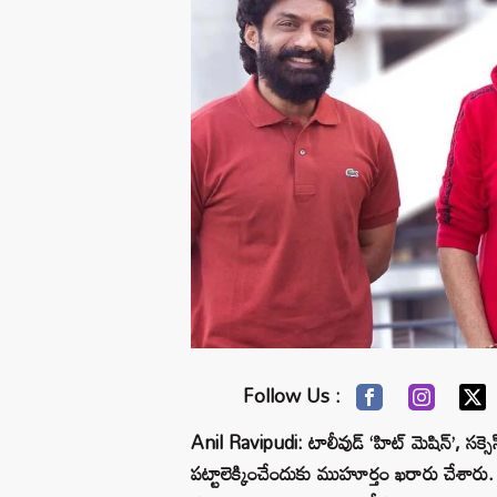
Follow Us :
Anil Ravipudi: టాలీవుడ్ ‘హిట్ మెషిన్’, సక్సెస్‌ఫ
పట్టాలెక్కించేందుకు ముహూర్తం ఖరారు చేశారు. 