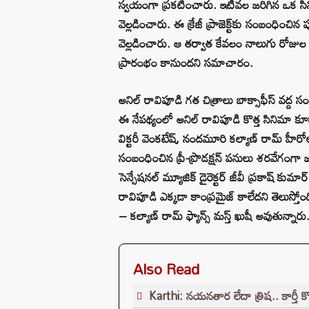
స్వయంగా ప్రకటించారు. ఇటీవల జరిగిన ఒక సిని
వెల్లడించారు. ఈ క్రేజీ ప్రాజెక్ట్‌కు సంబంధ
వెల్లడించారు. ఆ తర్వాత కేవలం నాలుగు రోజుల 
ప్రారంభం కానుందని సమాచారం.
అనిల్ రావిపూడి గత చిత్రాలు బాక్సాఫీస్ వద్ద సంక్ర
ఈ నేపథ్యంలో అనిల్ రావిపూడి కొత్త సినిమా కూడ
విక్టరీ వెంకటేష్, నందమూరి కల్యాణ్ రామ్ హీరోలు
సంబంధించిన ప్రీ-ప్రొడక్షన్ పనులు శరవేగంగా జ
సెన్సేషనల్ మ్యూజిక్ డైరెక్టర్ జీవీ ప్రకాష్ కు
రావిపూడి ఎక్కడా కాంప్రమైజ్ కాలేదని తెలుస్తో
– కల్యాణ్ రామ్ ఫ్యాన్స్ మస్త్ ఖుషీ అవుతున్నారు
Also Read
Karthi: నయనతార లేదా త్రిష.. కార్తీ 