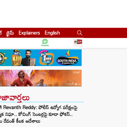
ల్
క్రైమ్
Explainers
English
ాజావార్తలు
Revanth Reddy: పోలీస్ ఉద్యోగ పరీక్షలపై
త్యేక నిఘా.. కోచింగ్ సెంటర్లపై కూడా ఫోకస్..
ం రేవంత్ కీలక ఆదేశాలు