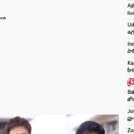
Aji
సంద
nesh
Udh
ఉగ్
Ind
పాక
Kar
హీ
ట్
Ba
జోస
Jow
ఫ్ర
Zod