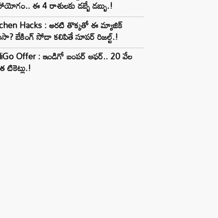
ాయోగం.. ఈ 4 రాశులకు డబ్బే డబ్బు.!
chen Hacks : అరటి తొక్కతో ఈ మ్యాజిక్
ుసా? బేకింగ్ సోడా కలిపితే సూపర్ రిజల్ట్.!
iGo Offer : ఇండిగో బంపర్ ఆఫర్.. 20 వేల
త టికెట్లు.!