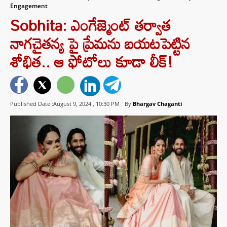
Engagement
Sobhita: ఎంగేజ్మెంట్ తర్వాత
నాగచైతన్య పై ప్రేమను బయటపెట్టిన
శోభిత.. ఆ ఫోటోలు కూడా లీక్!
Published Date :August 9, 2024 ,
10:30 PM
By
Bhargav Chaganti