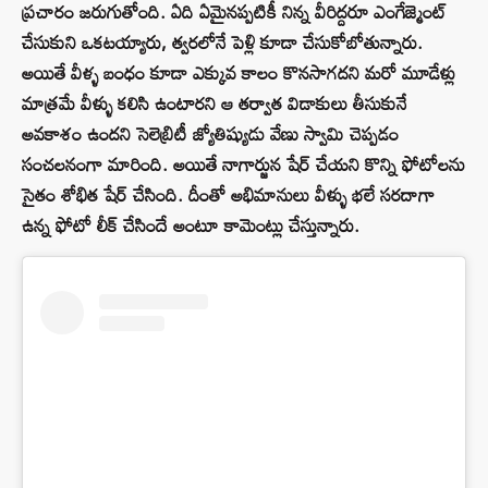
ప్రచారం జరుగుతోంది. ఏది ఏమైనప్పటికీ నిన్న వీరిద్దరూ ఎంగేజ్మెంట్
చేసుకుని ఒకటయ్యారు, త్వరలోనే పెళ్లి కూడా చేసుకోబోతున్నారు.
అయితే వీళ్ళ బంధం కూడా ఎక్కువ కాలం కొనసాగదని మరో మూడేళ్లు
మాత్రమే వీళ్ళు కలిసి ఉంటారని ఆ తర్వాత విడాకులు తీసుకునే
అవకాశం ఉందని సెలెబ్రిటీ జ్యోతిష్యుడు వేణు స్వామి చెప్పడం
సంచలనంగా మారింది. అయితే నాగార్జున షేర్ చేయని కొన్ని ఫోటోలను
సైతం శోభిత షేర్ చేసింది. దీంతో అభిమానులు వీళ్ళు భలే సరదాగా
ఉన్న ఫోటో లీక్ చేసిందే అంటూ కామెంట్లు చేస్తున్నారు.