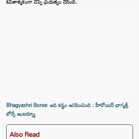
కవితాత్మకంగా చెప్పే ప్రయత్నం చేసింది.
Bhagyashri Borse: అది కష్టం అనిపించింది : హీరోయిన్ భాగ్యశ్రీ
బోర్సే ఇంటర్వ్యూ
Also Read