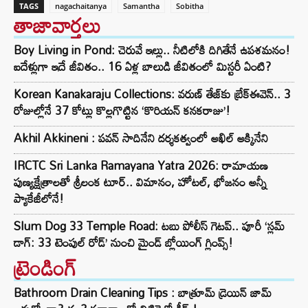
TAGS
nagachaitanya
Samantha
Sobitha
తాజావార్తలు
Boy Living in Pond: చెరువే ఇల్లు.. నీటిలోకి దిగితేనే ఉపశమనం!
ఐదేళ్లుగా ఇదే జీవితం.. 16 ఏళ్ల బాలుడి జీవితంలో మిస్టరీ ఏంటి?
Korean Kanakaraju Collections: వరుణ్ తేజ్‌కు బ్రేక్‌ఈవెన్.. 3
రోజుల్లోనే 37 కోట్లు కొల్లగొట్టిన ‘కొరియన్ కనకరాజు’!
Akhil Akkineni : పవన్ సాదినేని దర్శకత్వంలో అఖిల్ అక్కినేని
IRCTC Sri Lanka Ramayana Yatra 2026: రామాయణ
పుణ్యక్షేత్రాలతో శ్రీలంక టూర్.. విమానం, హోటల్, భోజనం అన్నీ
ప్యాకేజీలోనే!
Slum Dog 33 Temple Road: టబు పోలీస్ గెటప్.. పూరీ ‘స్లమ్
డాగ్: 33 టెంపుల్ రోడ్’ నుంచి మైండ్ బ్లోయింగ్ గ్లింప్స్!
ట్రెండింగ్‌
Bathroom Drain Cleaning Tips : బాత్రూమ్ డ్రెయిన్ జామ్