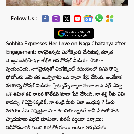
Follow Us :
Add as a preferred
source on google
Sobhita Expresses Her Love on Naga Chaitanya after
Engagement: నాగచైతన్యను ఎంగేజ్మెంట్ చేసుకున్న తర్వాత
మొట్టమొదటిసారిగా శోభిత తన సోషల్ మీడియా వేదికగా
స్పందించింది. నాగచైతన్యతో ఎంగేజ్మెంట్ సమయంలో దిగిన కొన్ని
ఫోటోలను ఆమె తన ఇంస్టాగ్రామ్ ఐడి ద్వారా షేర్ చేసింది. అంతేకాక
మరికొన్ని సోషల్ మీడియా ప్లాట్ఫామ్స్ ద్వారా కూడా ఆమె షేర్ చేస్తూ
ఒక తమిళ కవి రాసిన కొటేషన్ కూడా షేర్ చేసింది. నా తల్లి నీకు ఏమి
కావచ్చు ? ఏమైనప్పటికీ, నా తండ్రి మీకు ఎలా బంధువు ? మీరు
మరియు నేను ఎప్పుడైనా ఎలా కలుసుకున్నామ? కానీ ప్రేమలో మన
హృదయాలు ఎర్రటి భూమిలా, కురిసే వర్షంలా ఉన్నాయి:
విడిపోవడానికి మించి కలిసిపోయాయి అంటూ తన ప్రేమను