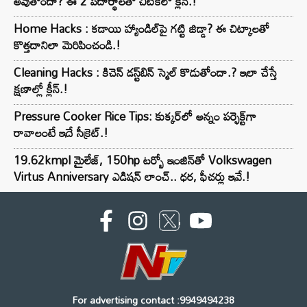
అవుతోందా? ఈ 2 పదార్థాలతో చిటికెలో క్లీన్.!
Home Hacks : కడాయి హ్యాండిల్‌పై గట్టి జిడ్డా? ఈ చిట్కాలతో
కొత్తదానిలా మెరిపించండి.!
Cleaning Hacks : కిచెన్ డస్ట్‌బిన్ స్మెల్ కొడుతోందా.? ఇలా చేస్తే
క్షణాల్లో క్లీన్.!
Pressure Cooker Rice Tips: కుక్కర్‌లో అన్నం పర్ఫెక్ట్‌గా
రావాలంటే ఇదే సీక్రెట్.!
19.62kmpl మైలేజ్, 150hp టర్బో ఇంజిన్‌తో Volkswagen
Virtus Anniversary ఎడిషన్ లాంచ్.. ధర, ఫీచర్లు ఇవే.!
For advertising contact :9949494238