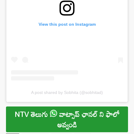
View this post on Instagram
A post shared by Sobhita (@sobhitad)
NTV తెలుగు
వాట్సాప్ ఛానల్ ని ఫాలో
అవ్వండి