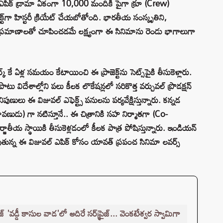
్న ఈ ఎపిక్ డ్రామా ఏకంగా 10,000 మందికి పైగా క్రూ (Crew)
రాజెక్ట్‌గా హిస్టరీ క్రియేట్ చేయబోతోంది. భారతీయ సంస్కృతిని,
ుడ్ ప్రమాణాలతో చూపించడమే లక్ష్యంగా ఈ సినిమాను రెండు భాగాలుగా
్ వర్క్ కే ఏళ్ల సమయం కేటాయించి ఈ ప్రాజెక్ట్‌ను సెట్స్‌పైకి తీసుకెళ్లారు.
ాటు విదేశాల్లోని పలు కీలక లొకేషన్లలో సరికొత్త వర్చువల్ ప్రొడక్షన్
ుణులు ఈ విజువల్ ఎఫెక్ట్స్ పనులను పర్యవేక్షిస్తున్నారు. కన్నడ
ావణుడు) గా నటిస్తూనే.. ఈ చిత్రానికి సహ నిర్మాతగా (Co-
ర్జాతీయ స్థాయికి తీసుకెళ్లడంలో కీలక పాత్ర పోషిస్తున్నారు. ఇండియన్
మవుతున్న ఈ విజువల్ ఎపిక్ కోసం యావత్ ప్రపంచ సినిమా లవర్స్
డీ కాసుల వాడ'లో అదిరే సర్‌ప్రైజ్... వెంకటేశ్వర స్వామిగా