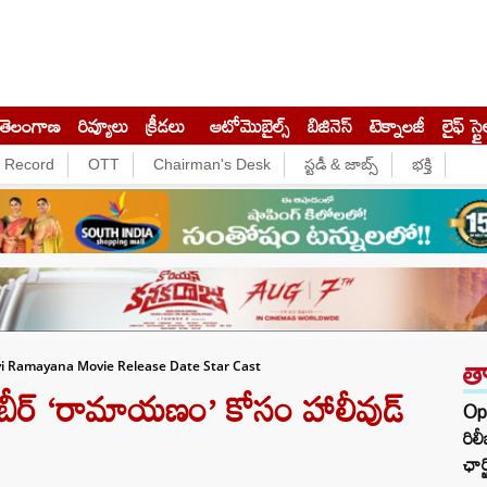
తెలంగాణ
రివ్యూలు
క్రీడలు
ఆటోమొబైల్స్
బిజినెస్‌
టెక్నాలజీ
లైఫ్ స్టై
e Record
OTT
Chairman's Desk
స్టడీ & జాబ్స్
భక్తి
త
avi Ramayana Movie Release Date Star Cast
ీర్ ‘రామాయణం’ కోసం హాలీవుడ్
Op
రిల
ఛార