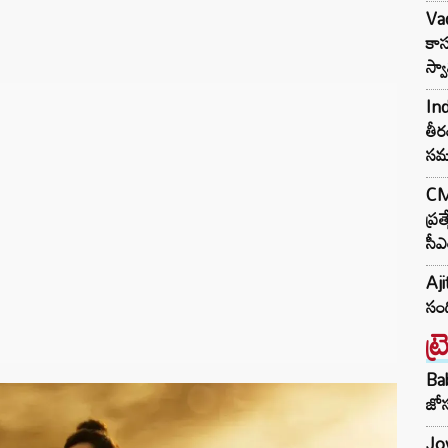
Va
కాస
స్
In
తీర
సమ
CM 
ప్ర
సీఎ
Aji
సంద
ట్
Ba
జోస
Jow