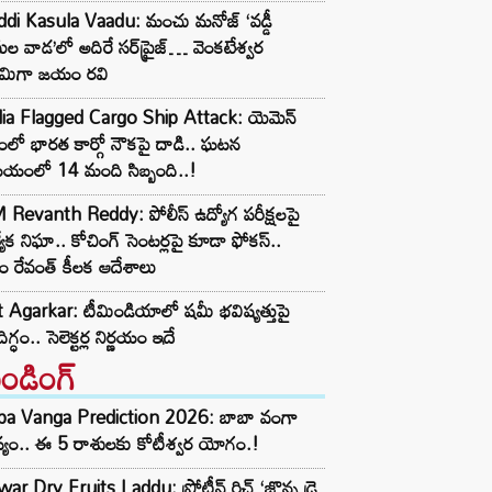
ddi Kasula Vaadu: మంచు మనోజ్ ‘వడ్డీ
ుల వాడ’లో అదిరే సర్‌ప్రైజ్… వెంకటేశ్వర
వామిగా జయం రవి
dia Flagged Cargo Ship Attack: యెమెన్
ంలో భారత కార్గో నౌకపై దాడి.. ఘటన
యంలో 14 మంది సిబ్బంది..!
Revanth Reddy: పోలీస్ ఉద్యోగ పరీక్షలపై
త్యేక నిఘా.. కోచింగ్ సెంటర్లపై కూడా ఫోకస్..
ం రేవంత్ కీలక ఆదేశాలు
t Agarkar: టీమిండియాలో షమీ భవిష్యత్తుపై
ిగ్ధం.. సెలెక్టర్ల నిర్ణయం ఇదే
రెండింగ్‌
ba Vanga Prediction 2026: బాబా వంగా
్యం.. ఈ 5 రాశులకు కోటీశ్వర యోగం.!
ar Dry Fruits Laddu: ప్రోటీన్ రిచ్ ‘జొన్న డ్రై