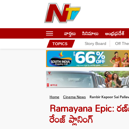
వార్తలు
సినిమాలు
ఆంధ్రప్రదేశ్
Story Board
Off Th
TOPICS
Home
Cinema News
Ranbir Kapoor Sai Pall
Ramayana Epic: రణ్‌బ
రేంజ్ ప్లానింగ్