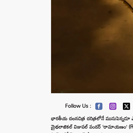
Follow Us :
భారతీయ చలనచిత్ర చరిత్రలోనే మునుపెన్నడూ ఎరు
మైథలాజికల్ విజువల్ వండర్ ‘రామాయణం’ (Rama