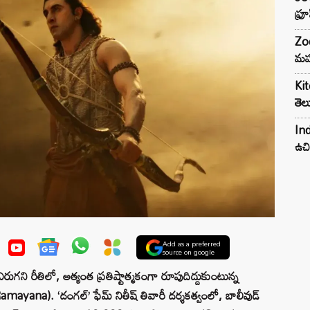
ఫ్ర
Zod
మహ
Kit
తెల
Ind
ఉచి
Add as a preferred
source on google
గని రీతిలో, అత్యంత ప్రతిష్టాత్మకంగా రూపుదిద్దుకుంటున్న
yana). ‘దంగల్’ ఫేమ్ నితీష్ తివారీ దర్శకత్వంలో, బాలీవుడ్