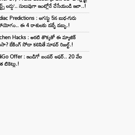
ూప్ట్స్ లడ్డు’.. సులువుగా ఇంట్లోనే చేసేయండి ఇలా..!
iac Predictions : ఆగస్టు 5న బుధ-గురు
ాయోగం.. ఈ 4 రాశులకు డబ్బే డబ్బు.!
chen Hacks : అరటి తొక్కతో ఈ మ్యాజిక్
ుసా? బేకింగ్ సోడా కలిపితే సూపర్ రిజల్ట్.!
iGo Offer : ఇండిగో బంపర్ ఆఫర్.. 20 వేల
త టికెట్లు.!