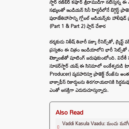
స్టార్ రణ్‌బీర్ కపూర్ శ్రీరాముడిగా నటిస్తున
సభ్యులతో ఇండియన్ సినీ హిస్టరీలోనే బిగ్గెస్ట్ ప్
పురాణేతిహాసాన్ని గ్లోబల్ ఆడియన్స్‌కు హాలీవ
(Part 1 & Part 2) ప్లాన్ చేశార
దర్శకుడు నితీష్ తివారీ పక్కా రీసెర్చ్‌తో, స్క్రిప్ట
ప్రస్తుతం ఈ చిత్రం ఇండియాలోని భారీ సెట్స్‌తో ప
టెక్నాలజీతో షూటింగ్ జరుపుకుంటోంది. విదేశీ నిప
సూపర్‌స్టార్ యష్ ఈ సినిమాలో లంకేశ్వరుడి (ర
Producer) వ్యవహరిస్తూ ప్రాజెక్ట్ రేంజ్‌ను అంత
బాక్సాఫీస్ రికార్డులను తిరగరాయడానికి సిద్ధ
ఎంతో ఆసక్తిగా ఎదురుచూస్తున్నారు.
Also Read
Vaddi Kasula Vaadu: మంచు మనోజ్ 'వడ్