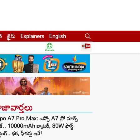
ల్
క్రైమ్
Explainers
English
ాజావార్తలు
po A7 Pro Max: ఒప్పో A7 ప్రో మాక్స్
ీజ్.. 10000mAh బ్యాటరీ, 80W ఫాస్ట్
్జింగ్.. ధర, ఫీచర్లు ఇవే!