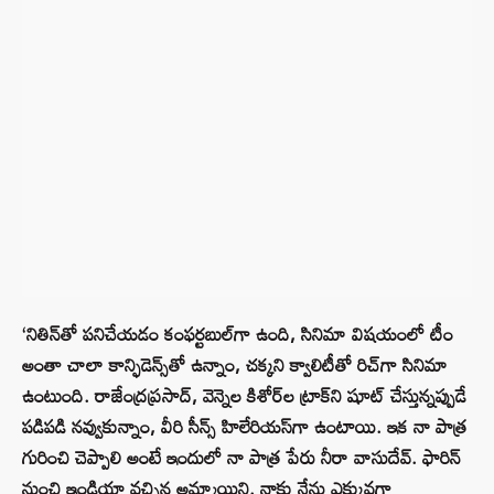
‘నితిన్‌తో పనిచేయడం కంఫర్టబుల్‌గా ఉంది, సినిమా విషయంలో టీం
అంతా చాలా కాన్ఫిడెన్స్‌తో ఉన్నాం, చక్కని క్వాలిటీతో రిచ్‌గా సినిమా
ఉంటుంది. రాజేంద్రప్రసాద్‌, వెన్నెల కిశోర్‌ల ట్రాక్‌ని షూట్‌ చేస్తున్నప్పుడే
పడిపడి నవ్వుకున్నాం, వీరి సీన్స్‌ హిలేరియస్‌గా ఉంటాయి. ఇక నా పాత్ర
గురించి చెప్పాలి అంటే ఇందులో నా పాత్ర పేరు నీరా వాసుదేవ్‌. ఫారిన్‌
నుంచి ఇండియా వచ్చిన అమ్మాయిని. నాకు నేను ఎక్కువగా