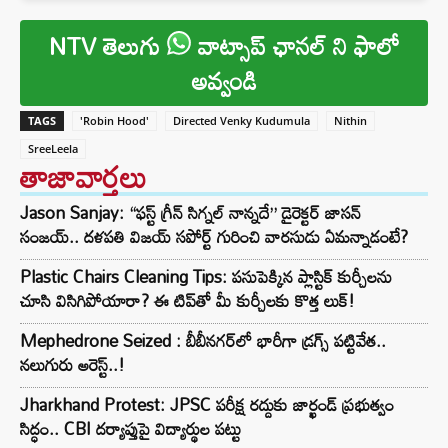
NTV తెలుగు
వాట్సాప్ ఛానల్ ని ఫాలో
అవ్వండి
TAGS
'Robin Hood'
Directed Venky Kudumula
Nithin
SreeLeela
తాజావార్తలు
Jason Sanjay: “ఫస్ట్ గ్రీన్ సిగ్నల్ నాన్నదే” డైరెక్టర్‌ జాసన్
సంజయ్.. దళపతి విజయ్ సపోర్ట్ గురించి వారసుడు ఏమన్నాడంటే?
Plastic Chairs Cleaning Tips: పసుపెక్కిన ప్లాస్టిక్ కుర్చీలను
చూసి విసిగిపోయారా? ఈ టిప్‌తో మీ కుర్చీలకు కొత్త లుక్!
Mephedrone Seized : బీబీనగర్‌లో భారీగా డ్రగ్స్ పట్టివేత..
నలుగురు అరెస్ట్..!
Jharkhand Protest: JPSC పరీక్ష రద్దుకు జార్ఖండ్ ప్రభుత్వం
సిద్ధం.. CBI దర్యాప్తుపై విద్యార్థుల పట్టు