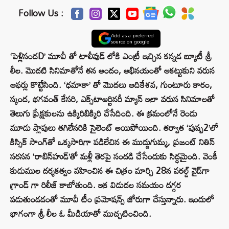
Follow Us :
Add as a preferred
source on google
‘పెళ్లిసందD’ మూవీ తో టాలీవుడ్ లోకి ఎంట్రీ ఇచ్చిన కన్నడ బ్యూటీ శ్రీ
లీల. మొదటి సినిమాతోనే తన అందం, అభినయంతో ఆకట్టుకుని వరుస
ఆఫర్లు కొట్టేసింది. ‘ధమాకా’ తో మొదలు ఆదికేశవ, గుంటూరు కారం,
స్కంద, భగవంత్ కేసరి, ఎక్స్‌టాఆర్టినరీ మ్యాన్ ఇలా వరుస సినిమాలతో
తెలుగు ప్రేక్షకులను ఉక్కిరిబిక్కిరి చేసేదింది. ఈ క్రమంలోనే రెండు
మూడు ప్లాపులు తగిలేసరికి సైలెంట్ అయిపోయింది. తర్వాత ‘పుష్ప2’లో
కిస్సిక్ సాంగ్‌తో ఒక్కసారిగా పడిలేచిన ఈ ముద్దుగుమ్మ, ప్రజంట్ నితిన్
సరసన ‘రాబిన్‌హుడ్‌’తో మళ్లీ తెరపై సందడి చేసేందుకు సిద్ధమైంది. వెంకీ
కుడుముల దర్శకత్వం వహించిన ఈ చిత్రం మార్చి 28న వరల్డ్ వైడ్‌గా
గ్రాండ్ గా రిలీజ్ కాబోతుంది. ఇక విడుదల సమయం దగ్గర
పడుతుండడంతో మూవీ టీం ప్రమోషన్స్ జోరుగా చేస్తున్నారు. ఇందులో
భాగంగా శ్రీ లీల ఓ మీడియాతో ముచ్చటించింది.