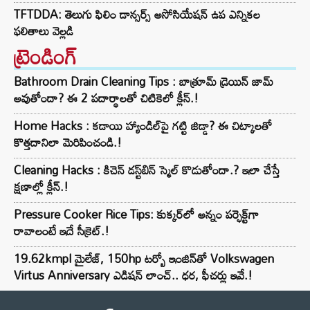
TFTDDA: తెలుగు ఫిలిం డాన్సర్స్ అసోసియేషన్ ఉప ఎన్నికల
ఫలితాలు వెల్లడి
ట్రెండింగ్‌
Bathroom Drain Cleaning Tips : బాత్రూమ్ డ్రెయిన్ జామ్
అవుతోందా? ఈ 2 పదార్థాలతో చిటికెలో క్లీన్.!
Home Hacks : కడాయి హ్యాండిల్‌పై గట్టి జిడ్డా? ఈ చిట్కాలతో
కొత్తదానిలా మెరిపించండి.!
Cleaning Hacks : కిచెన్ డస్ట్‌బిన్ స్మెల్ కొడుతోందా.? ఇలా చేస్తే
క్షణాల్లో క్లీన్.!
Pressure Cooker Rice Tips: కుక్కర్‌లో అన్నం పర్ఫెక్ట్‌గా
రావాలంటే ఇదే సీక్రెట్.!
19.62kmpl మైలేజ్, 150hp టర్బో ఇంజిన్‌తో Volkswagen
Virtus Anniversary ఎడిషన్ లాంచ్.. ధర, ఫీచర్లు ఇవే.!