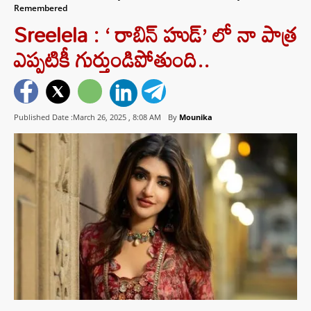
Remembered
Sreelela : ‘ రాబిన్ హుడ్’ లో నా పాత్ర
ఎప్పటికీ గుర్తుండిపోతుంది..
Published Date :March 26, 2025 ,
8:08 AM
By
Mounika