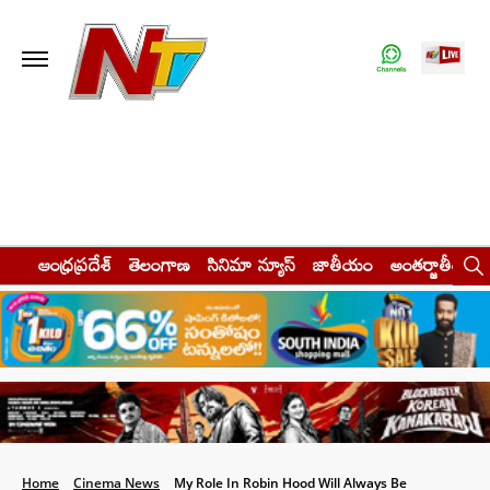
ఆంధ్రప్రదేశ్
తెలంగాణ
సినిమా న్యూస్
జాతీయం
అంతర్జాతీయం
Home
Cinema News
My Role In Robin Hood Will Always Be