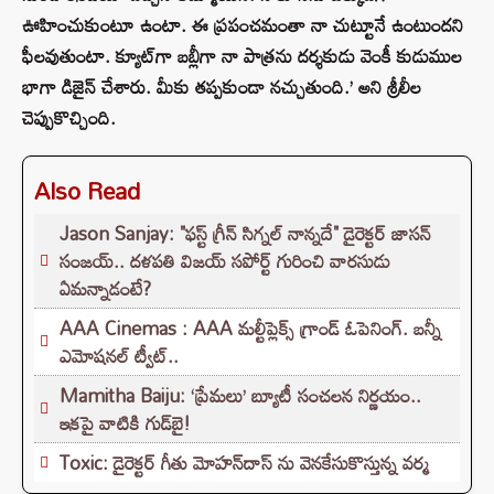
ఊహించుకుంటూ ఉంటా. ఈ ప్రపంచమంతా నా చుట్టూనే ఉంటుందని
ఫీలవుతుంటా. క్యూట్‌గా బబ్లీగా నా పాత్రను దర్శకుడు వెంకీ కుడుముల
భాగా డిజైన్‌ చేశారు. మీకు తప్పకుండా నచ్చుతుంది.’ అని శ్రీలీల
చెప్పుకొచ్చింది.
Also Read
Jason Sanjay: "ఫస్ట్ గ్రీన్ సిగ్నల్ నాన్నదే" డైరెక్టర్‌ జాసన్
సంజయ్.. దళపతి విజయ్ సపోర్ట్ గురించి వారసుడు
ఏమన్నాడంటే?
AAA Cinemas : AAA మల్టీప్లెక్స్ గ్రాండ్ ఓపెనింగ్. బన్నీ
ఎమోషనల్ ట్వీట్..
Mamitha Baiju: ‘ప్రేమలు’ బ్యూటీ సంచలన నిర్ణయం..
ఇకపై వాటికి గుడ్‌బై!
Toxic: డైరెక్టర్ గీతు మోహన్‌దాస్ ను వెనకేసుకొస్తున్న వర్మ