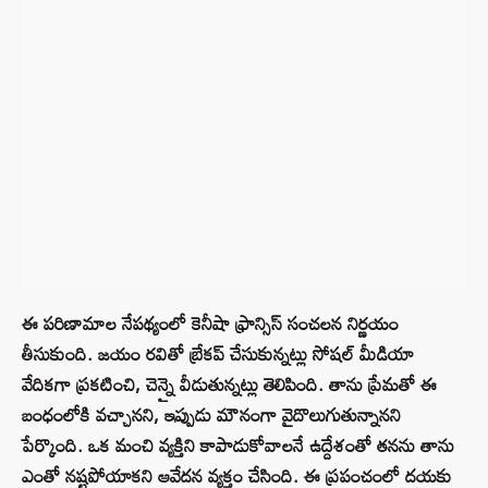
ఈ పరిణామాల నేపథ్యంలో కెనీషా ఫ్రాన్సిస్ సంచలన నిర్ణయం
తీసుకుంది. జయం రవితో బ్రేకప్ చేసుకున్నట్లు సోషల్ మీడియా
వేదికగా ప్రకటించి, చెన్నై వీడుతున్నట్లు తెలిపింది. తాను ప్రేమతో ఈ
బంధంలోకి వచ్చానని, ఇప్పుడు మౌనంగా వైదొలుగుతున్నానని
పేర్కొంది. ఒక మంచి వ్యక్తిని కాపాడుకోవాలనే ఉద్దేశంతో తనను తాను
ఎంతో నష్టపోయాకని ఆవేదన వ్యక్తం చేసింది. ఈ ప్రపంచంలో దయకు