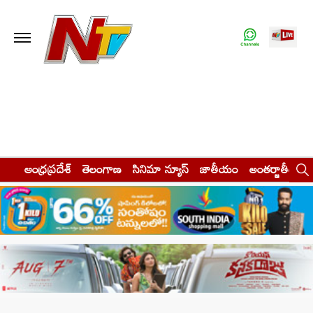
ఆంధ్రప్రదేశ్
తెలంగాణ
సినిమా న్యూస్
జాతీయం
అంతర్జాతీయం