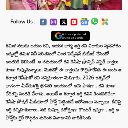
Follow Us :
Add as a preferred
source on google
తమిళ నటుడు జయం రవి, ఆయన భార్య ఆర్తి రవి విడాకుల వ్యవహారం
అప్పట్లో తమిళ సినీ పరిశ్రమలో ఎంత సెన్సేషన్ క్రియేట్ చేసిందో
అందరికీ తెలిసిందే. ఆ సమయంలో రవి-కెనీషా ఫ్రాన్సిస్ ఎఫైర్ వార్తలు
కూడా గుప్పుమన్నాయి. మొదట్లో ఈ వార్తలను కొట్టిపారేసిన ఈ జంట ఆ
తర్వాత కెనీషాతో రవి సన్నిహితంగా మెలిగారు. 2026 ఉత్సవ్‌లో
భాగంగా మీన్‌కుళత్తి భగవతి ఆలయంలో ఆమె పాడగా.. రవి కూడా
వేదికపై సందడి చేశాడు. అయితే ఆ తర్వాత ఆర్తి రవిని కించపరిచేలా
కెనీషా సోషల్ మీడియాలో పోస్ట్ పెట్టిందనే ఆరోపణలు వచ్చాయి. దీనిపై
ఆర్తి సన్నిహితురాలు, నటి కుష్బూ పరోక్షంగా కౌంటర్ ఇవ్వగా.. ఆర్తి ఆ
పోస్ట్‌కు లైక్ కొట్టడం మరింత వివాదానికి దారితీసింది.