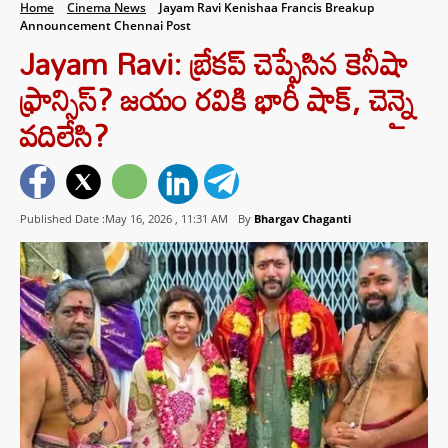
Home
Cinema News
Jayam Ravi Kenishaa Francis Breakup
Announcement Chennai Post
Jayam Ravi: బ్రేకప్ చెప్పేసిన కెనీషా
ఫ్రాన్సిస్? జయం రవికి భారీ షాక్, చెన్నై
వదిలేసి?
Published Date :May 16, 2026 ,
11:31 AM
By
Bhargav Chaganti