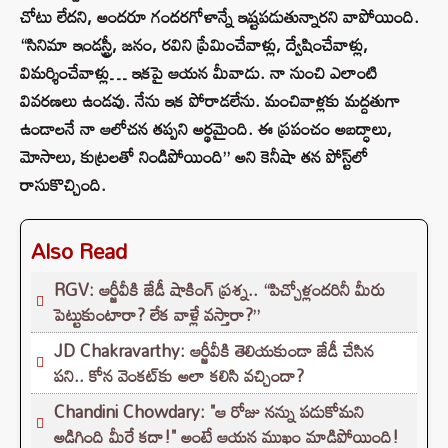
చోటు లేదని, అందరూ గందరగోళాన్నే ఇష్టపడుతున్నారని వాపోయింది.
“సినిమా ఇండస్ట్రీ, జనం, రవిని ప్రేమించేవాళ్లు, ద్వేషించేవాళ్లు,
విమర్శించేవాళ్లు… ఇకపై ఆయన మీవాడు. నా నుంచి ఎలాంటి
వివరణలు ఉండవు. నేను ఇక పోరాడలేను. మంచివాళ్లకు మద్దతుగా
ఉండాలనే నా ఆలోచన తప్పని అర్థమైంది. ఈ ప్రపంచం అబద్ధాలు,
మోసాలు, కుట్రలతో నిండిపోయింది” అని కెనీషా తన పోస్ట్‌లో
రాసుకొచ్చింది.
Also Read
RGV: ఆర్జీవీకి జేడీ షాకింగ్ ప్రశ్న.. “పిచ్చోళ్లందరినీ మీరు
పెట్టుకుంటారా? లేక వాళ్లే వస్తారా?”
JD Chakravarthy: ఆర్జీవీకి తెలియకుండా జేడీ చేసిన
పని.. కోన వెంకట్‌కు అలా కలిసి వచ్చిందా?
Chandini Chowdary: "ఆ రోజు నన్ను పడుకోమని
అడిగింది మీరే కదా!" అంటే ఆయన ముఖం మాడిపోయింది!