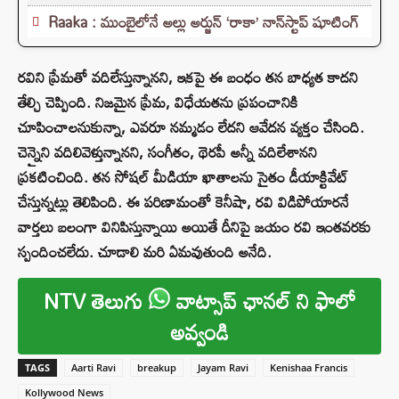
Raaka : ముంబైలోనే అల్లు అర్జున్ ‘రాకా’ నాన్‌స్టాప్ షూటింగ్
రవిని ప్రేమతో వదిలేస్తున్నానని, ఇకపై ఈ బంధం తన బాధ్యత కాదని
తేల్చి చెప్పింది. నిజమైన ప్రేమ, విధేయతను ప్రపంచానికి
చూపించాలనుకున్నా, ఎవరూ నమ్మడం లేదని ఆవేదన వ్యక్తం చేసింది.
చెన్నైని వదిలివెళ్తున్నానని, సంగీతం, థెరపీ అన్నీ వదిలేశానని
ప్రకటించింది. తన సోషల్ మీడియా ఖాతాలను సైతం డీయాక్టివేట్
చేస్తున్నట్లు తెలిపింది. ఈ పరిణామంతో కెనీషా, రవి విడిపోయారనే
వార్తలు బలంగా వినిపిస్తున్నాయి అయితే దీనిపై జయం రవి ఇంతవరకు
స్పందించలేదు. చూడాలి మరి ఏమవుతుంది అనేది.
NTV తెలుగు
వాట్సాప్ ఛానల్ ని ఫాలో
అవ్వండి
TAGS
Aarti Ravi
breakup
Jayam Ravi
Kenishaa Francis
Kollywood News