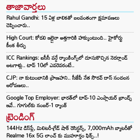
తాజావార్తలు
Rahul Gandhi: 15 ఏళ్ల బాలికతో బలవంతంగా క్షమాపణలు
చెప్పించారు..
High Court: కోడలి ఇల్లైనా అత్తగారికి హక్కుంటుంది.. హైకోర్టు
కీలక తీర్పు
ICC Rankings: ఐసీసీ వన్డే ర్యాంకింగ్స్‌లో దూసుకొచ్చిన నెదర్లాండ్
ఆటగాళ్లు.. టాప్ 10లో ఎవరెవరంటే..
CJP: నా కుటుంబానికి ప్రాణహని.. సీజేపీ నేత సౌరవ్ దాస్ సంచలన
ఆరోపణలు..
Google Top Employer: భారత్‌లో టాప్-10 ఎంప్లాయర్ బ్రాండ్స్
ఇవే.. గూగుల్‌కు నంబర్-1 ర్యాంక్
ట్రెండింగ్‌
144Hz డిస్‌ప్లే, మిలిటరీ-గ్రేడ్ షాక్ రెసిస్టన్స్, 7,000mAh బ్యాటరీతో
Realme 16x 5G లాంచ్ కు ముహూర్తం ఫిక్స్..!