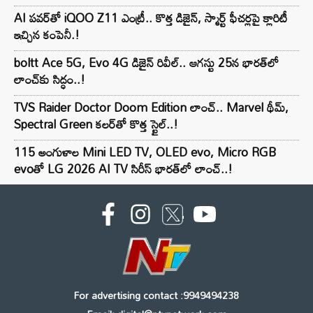
AI పవర్‌తో iQOO Z11 ఎంట్రీ.. కొత్త డిజైన్, స్మార్ట్ ఫీచర్లపై క్లారిటీ
ఇచ్చిన కంపెనీ.!
boltt Ace 5G, Evo 4G డిజైన్ రివీల్.. ఆగస్టు 25న భారత్‌లో
లాంచ్‌కు సిద్ధం..!
TVS Raider Doctor Doom Edition లాంచ్.. Marvel థీమ్,
Spectral Green కలర్‌తో కొత్త స్టైల్..!
115 అంగుళాల Mini LED TV, OLED evo, Micro RGB
evoతో LG 2026 AI TV సిరీస్ భారత్‌లో లాంచ్..!
For advertising contact :9949494238