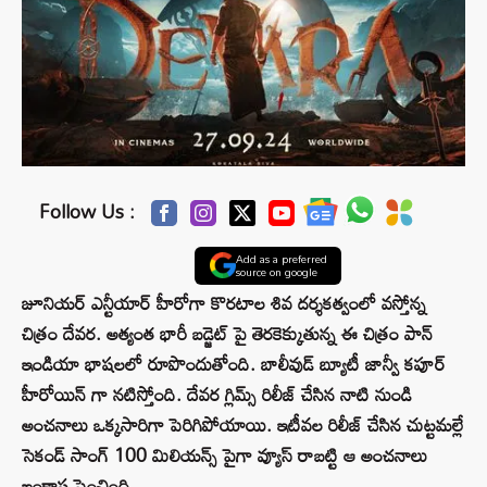
Follow Us :
Add as a preferred
source on google
జూనియర్ ఎన్టీయార్ హీరోగా కొరటాల శివ దర్శకత్వంలో వస్తోన్న
చిత్రం దేవర. అత్యంత భారీ బడ్జెట్ పై తెరకెక్కుతున్న ఈ చిత్రం పాన్
ఇండియా భాషలలో రూపొందుతోంది. బాలీవుడ్ బ్యూటీ జాన్వీ కపూర్
హీరోయిన్ గా నటిస్తోంది. దేవర గ్లిమ్స్ రిలీజ్ చేసిన నాటి నుండి
అంచనాలు ఒక్కసారిగా పెరిగిపోయాయి. ఇటీవల రిలీజ్ చేసిన చుట్టమల్లే
సెకండ్ సాంగ్ 100 మిలియన్స్ పైగా వ్యూస్ రాబట్టి ఆ అంచనాలు
ఇంకాస్త పెంచింది.