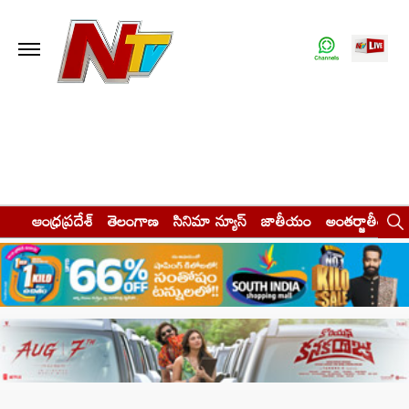
ఆంధ్రప్రదేశ్
తెలంగాణ
సినిమా న్యూస్
జాతీయం
అంతర్జాతీయం