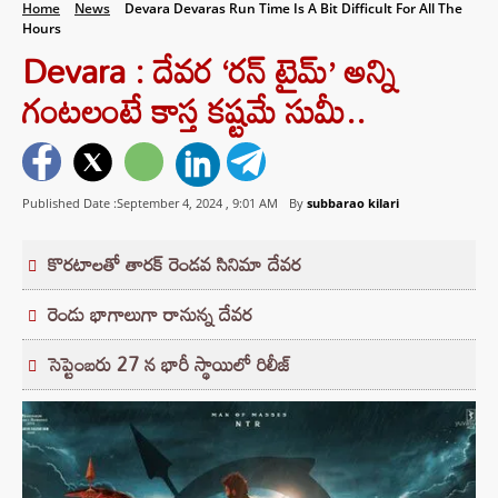
Home
News
Devara Devaras Run Time Is A Bit Difficult For All The
Hours
Devara : దేవర ‘రన్ టైమ్’ అన్ని
గంటలంటే కాస్త కష్టమే సుమీ..
Published Date :September 4, 2024 ,
9:01 AM
By
subbarao kilari
కొరటాలతో తారక్ రెండవ సినిమా దేవర
రెండు భాగాలుగా రానున్న దేవర
సెప్టెంబరు 27 న భారీ స్థాయిలో రిలీజ్