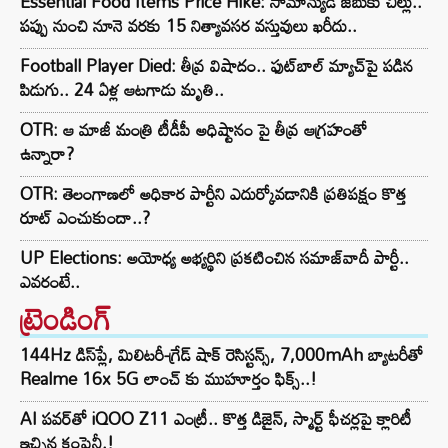
Essential Food Items Price Hike: సామాన్యుడి జేబుకు చిల్లు..
పప్పు నుంచి నూనె వరకు 15 నిత్యావసర వస్తువులు ఖరీదు..
Football Player Died: తీవ్ర విషాదం.. ఫుట్‌బాల్ మ్యాచ్‌పై పడిన
పిడుగు.. 24 ఏళ్ల ఆటగాడు మృతి..
OTR: ఆ మాజీ మంత్రి టీడీపీ అధిష్టానం పై తీవ్ర ఆగ్రహంతో
ఉన్నారా?
OTR: తెలంగాణలో అధికార పార్టీని ఎదుర్కోవడానికి ప్రతిపక్షం కొత్త
రూట్‌ ఎంచుకుందా..?
UP Elections: అయోధ్య అభ్యర్థిని ప్రకటించిన సమాజ్‌వాదీ పార్టీ..
ఎవరంటే..
ట్రెండింగ్‌
144Hz డిస్‌ప్లే, మిలిటరీ-గ్రేడ్ షాక్ రెసిస్టన్స్, 7,000mAh బ్యాటరీతో
Realme 16x 5G లాంచ్ కు ముహూర్తం ఫిక్స్..!
AI పవర్‌తో iQOO Z11 ఎంట్రీ.. కొత్త డిజైన్, స్మార్ట్ ఫీచర్లపై క్లారిటీ
ఇచ్చిన కంపెనీ.!