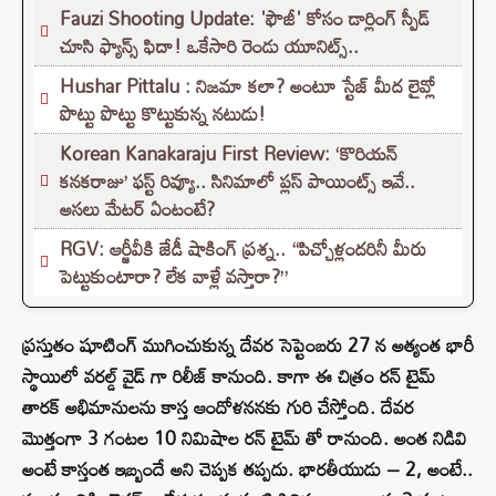
Fauzi Shooting Update: 'ఫౌజీ' కోసం డార్లింగ్ స్పీడ్
చూసి ఫ్యాన్స్ ఫిదా! ఒకేసారి రెండు యూనిట్స్..
Hushar Pittalu : నిజమా కలా? అంటూ స్టేజ్ మీద లైవ్లో
పొట్టు పొట్టు కొట్టుకున్న నటుడు!
Korean Kanakaraju First Review: ‘కొరియన్
కనకరాజు’ ఫస్ట్ రివ్యూ.. సినిమాలో ప్లస్ పాయింట్స్ ఇవే..
అసలు మేటర్ ఏంటంటే?
RGV: ఆర్జీవీకి జేడీ షాకింగ్ ప్రశ్న.. “పిచ్చోళ్లందరినీ మీరు
పెట్టుకుంటారా? లేక వాళ్లే వస్తారా?”
ప్రస్తుతం షూటింగ్ ముగించుకున్న దేవర సెప్టెంబరు 27 న అత్యంత భారీ
స్థాయిలో వరల్డ్ వైడ్ గా రిలీజ్ కానుంది. కాగా ఈ చిత్రం రన్ టైమ్
తారక్ అభిమానులను కాస్త ఆందోళననకు గురి చేస్తోంది. దేవర
మొత్తంగా 3 గంటల 10 నిమిషాల రన్ టైమ్ తో రానుంది. అంత నిడివి
అంటే కాస్తంత ఇబ్బందే అని చెప్పక తప్పదు. భారతీయుడు – 2, అంటే..