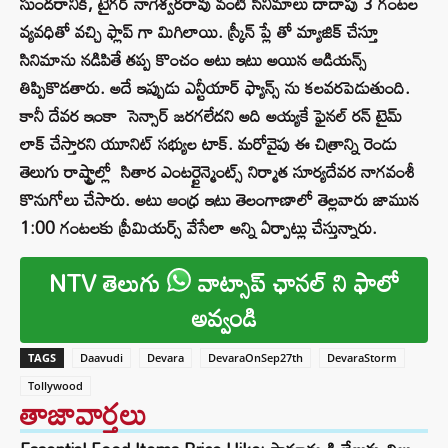
సుందరానికి, టైగర్ నాగేశ్వరరావు వంటి సినిమాలు దాదాపు 3 గంటల
వ్యవధితో వచ్చి ఫ్లాప్ గా మిగిలాయి. స్క్రీన్ ప్లే తో మ్యాజిక్ చేస్తూ
సినిమాను నడిపితే తప్ప కొంచం అటు ఇటు అయిన ఆడియన్స్
తిప్పికొడతారు. అదే ఇప్పుడు ఎన్టీయార్ ఫ్యాన్స్ ను కలవరపెడుతుంది.
కానీ దేవర ఇంకా సెన్సార్ జరగలేదని అది అయ్యకే ఫైనల్ రన్ టైమ్
లాక్ చేస్తారని యూనిట్ సభ్యుల టాక్. మరోవైపు ఈ చిత్రాన్ని రెండు
తెలుగు రాష్ట్రాల్లో సితార ఎంటర్టైన్మెంట్స్ నిర్మాత సూర్యదేవర నాగవంశీ
కొనుగోలు చేసారు. అటు ఆంధ్ర ఇటు తెలంగాణాలో తెల్లవారు జామున
1:00 గంటలకు ప్రీమియర్స్ వేసేలా అన్ని ఏర్పాట్లు చేస్తున్నారు.
NTV తెలుగు
వాట్సాప్ ఛానల్ ని ఫాలో
అవ్వండి
TAGS
Daavudi
Devara
DevaraOnSep27th
DevaraStorm
Tollywood
తాజావార్తలు