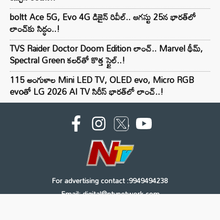
boltt Ace 5G, Evo 4G డిజైన్ రివీల్.. ఆగస్టు 25న భారత్‌లో
లాంచ్‌కు సిద్ధం..!
TVS Raider Doctor Doom Edition లాంచ్.. Marvel థీమ్,
Spectral Green కలర్‌తో కొత్త స్టైల్..!
115 అంగుళాల Mini LED TV, OLED evo, Micro RGB
evoతో LG 2026 AI TV సిరీస్ భారత్‌లో లాంచ్..!
For advertising contact :9949494238
Email: digital@ntvnetwork.com
Copyright © 2000 - 2026 - NTV