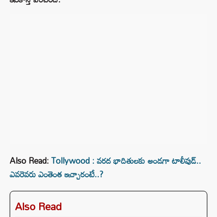
Also Read:
Tollywood : వరద భాదితులకు అండగా టాలీవుడ్..
ఎవరెవరు ఎంతెంత ఇచ్చారంటే..?
Also Read