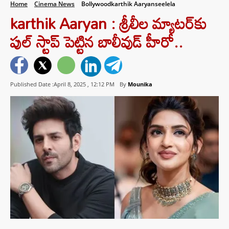
Home
Cinema News
Bollywoodkarthik Aaryanseelela
karthik Aaryan : శ్రీలీల మ్యాటర్‌కు
పుల్ స్టాప్ పెట్టిన బాలీవుడ్ హీరో..
Published Date :April 8, 2025 ,
12:12 PM
By
Mounika