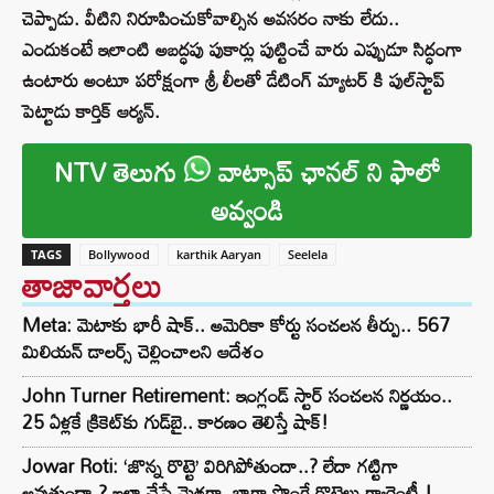
చెప్పాడు. వీటిని నిరూపించుకోవాల్సిన అవసరం నాకు లేదు..
ఎందుకంటే ఇలాంటి అబద్ధపు పుకార్లు పుట్టించే వారు ఎప్పుడూ సిద్ధంగా
ఉంటారు అంటూ పరోక్షంగా శ్రీ లీలతో డేటింగ్ మ్యాటర్ కి పుల్‌స్టాప్
పెట్టాడు కార్తిక్ ఆర్యన్.
NTV తెలుగు
వాట్సాప్ ఛానల్ ని ఫాలో
అవ్వండి
TAGS
Bollywood
karthik Aaryan
Seelela
తాజావార్తలు
Meta: మెటాకు భారీ షాక్.. అమెరికా కోర్టు సంచలన తీర్పు.. 567
మిలియన్ డాలర్స్ చెల్లించాలని ఆదేశం
John Turner Retirement: ఇంగ్లండ్ స్టార్ సంచలన నిర్ణయం..
25 ఏళ్లకే క్రికెట్‌కు గుడ్‌బై.. కారణం తెలిస్తే షాక్!
Jowar Roti: ‘జొన్న రొట్టె’ విరిగిపోతుందా..? లేదా గట్టిగా
అవుతుందా.? ఇలా చేస్తే మెత్తగా, బాగా పొంగే రొట్టెలు గ్యారెంటీ.!