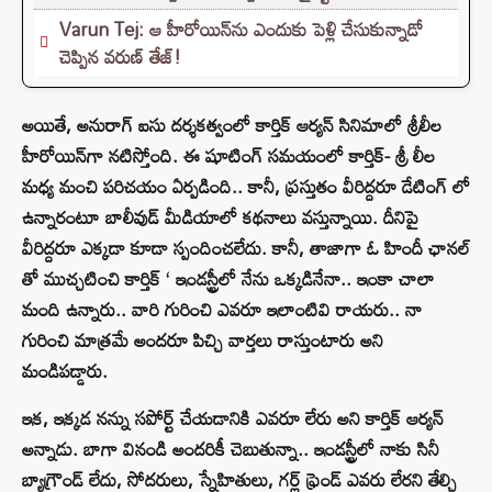
Varun Tej: ఆ హీరోయిన్‌ను ఎందుకు పెళ్లి చేసుకున్నాడో
చెప్పిన వరుణ్ తేజ్!
అయితే, అనురాగ్ ఐసు దర్శకత్వంలో కార్తిక్ ఆర్యన్ సినిమాలో శ్రీలీల
హీరోయిన్‌గా నటిస్తోంది. ఈ షూటింగ్ సమయంలో కార్తిక్- శ్రీ లీల
మధ్య మంచి పరిచయం ఏర్పడింది.. కానీ, ప్రస్తుతం వీరిద్దరూ డేటింగ్ లో
ఉన్నారంటూ బాలీవుడ్ మీడియాలో కథనాలు వస్తున్నాయి. దీనిపై
వీరిద్దరూ ఎక్కడా కూడా స్పందించలేదు. కానీ, తాజాగా ఓ హిందీ ఛానల్
తో ముచ్చటించి కార్తిక్ ‘ ఇండస్ట్రీలో నేను ఒక్కడినేనా.. ఇంకా చాలా
మంది ఉన్నారు.. వారి గురించి ఎవరూ ఇలాంటివి రాయరు.. నా
గురించి మాత్రమే అందరూ పిచ్చి వార్తలు రాస్తుంటారు అని
మండిపడ్డారు.
ఇక, ఇక్కడ నన్ను సపోర్ట్ చేయడానికి ఎవరూ లేరు అని కార్తిక్ ఆర్యన్
అన్నాడు. బాగా వినండి అందరికీ చెబుతున్నా.. ఇండస్ట్రీలో నాకు సినీ
బ్యాగ్రౌండ్ లేదు, సోదరులు, స్నేహితులు, గర్ల్ ఫ్రెండ్ ఎవరు లేరని తేల్చి