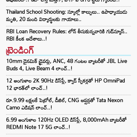
Thailand School Shooting: స్కూల్లో కాల్పులు.. ఉపాధ్యాయుడు
మృతి, 20 మంది విద్యార్థులకు గాయాలు..
RBI Loan Recovery Rules: లోన్ తీసుకున్నవారికి గుడ్‌న్యూస్..
RBI కీలక ఆదేశాలు..!
ట్రెండింగ్‌
10mm డైనమిక్ డ్రైవర్లు, ANC, 48 గంటల బ్యాటరీతో JBL Live
Buds 4, Live Beam 4 లాంచ్..!
12 అంగుళాల 2K 90Hz డిస్‌ప్లే, క్వాడ్ స్పీకర్లతో HP OmniPad
12 భారత్‌లో లాంచ్..!
రూ.9.99 లక్షలకే పెట్రోల్, డీజిల్, CNG ఆప్షన్లతో Tata Nexon
Camo ఎడిషన్ లాంచ్..!
6.99 అంగుళాల 120Hz OLED డిస్‌ప్లే, 8,000mAh బ్యాటరీతో
REDMI Note 17 5G లాంచ్..!