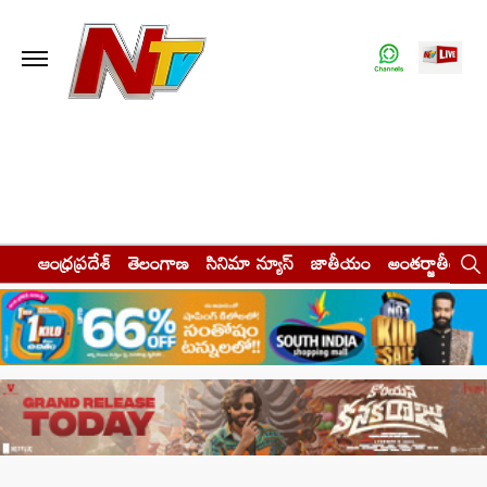
ఆంధ్రప్రదేశ్
తెలంగాణ
సినిమా న్యూస్
జాతీయం
అంతర్జాతీయం