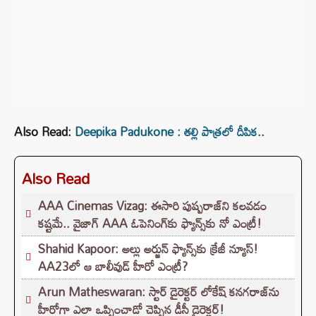
Also Read:
Deepika Padukone : తల్లి పాత్రలో దీపిక..
Also Read
AAA Cinemas Vizag: ఈసారి పుష్పరాజ్‌ని కలవడం
కష్టమే.. వైజాగ్ AAA ఓపెనింగ్‌కు ఫ్యాన్స్‌కు నో ఎంట్రీ!
Shahid Kapoor: అల్లు అర్జున్ ఫ్యాన్స్‌కు క్రేజీ న్యూస్!
AA23లో ఆ బాలీవుడ్ హీరో ఎంట్రీ?
Arun Matheswaran: స్టార్ డైరెక్టర్ లోకేష్ కనగరాజ్‌ను
హీరోగా ఎలా ఒప్పించాడో చెప్పిన డీసీ డైరెక్టర్!