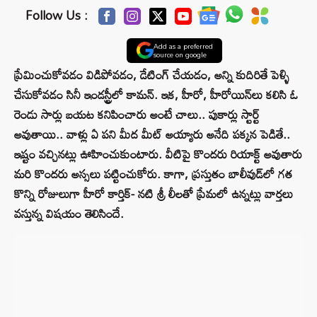
Follow Us :
Add as a preferred
source on google
ప్రేమించుకోవడం విడిపోవడం, డేటింగ్ చేయడం, అన్ని కుదిరితే పెళ్ళి
చేసుకోవడం సినీ ఇండస్ట్రీలో కామన్. ఇక, హీరో, హీరోయిన్‌లు కలిసి ఓ
రెండు సార్లు బయట కనిపించారు అంటే చాలు.. పుకార్లు స్టార్ట్
అవుతాయి.. వాళ్లు ఏ పని మీద మీట్ అయ్యారు అనేది పక్కన పెడితే..
ఇష్టం వచ్చినట్లు ఊహించుకుంటారు. వీటిపై కొందరు రియాక్ట్ అవుతారు
మరి కొందరు అస్సలు పట్టించుకోరు. కాగా, ప్రస్తుతం బాలీవుడ్‌లో గత
కొన్ని రోజులుగా హీరో కార్తిక్- నటి శ్రీ లీలతో ప్రేమలో ఉన్నట్లు వార్తలు
వస్తున్న విషయం తెలిసిందే.