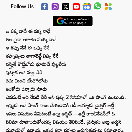
Follow Us :
Add as a preferred
source on google
ఆ పక్క నాధే ఈ పక్క నాధే
తల పైనా ఆకాశం ముక్క నాదే
ఆ తప్పు నేనే ఈ ఒప్పు నేనే
తప్పొప్పులు తాగాలెట్టే నిప్పు నేనే
నన్నైతే కొట్టేటోడు భూమిదే పుట్టలేదు
పుట్టాడ అది మల్ల నేనే
నను మించి యేధిగేటోడు
ఇంకోడు ఉన్నాడు సూడు
ఎవడంటే అది రేపటి నేనే అని పుష్ప 2 సినిమాలో ఒక సాంగ్ ఉంటుంది.
ఇప్పుడు అదే సాంగ్ నిజం చేయడానికి రెడీ అయ్యాడు డైరెక్టర్ అట్లీ.
అసలు విషయం ఏమిటంటే అల్లు అర్జున్ – అట్లీ కాంబినేషన్‌లో ఓ
సినిమా రూపొందుతోందన్న విషయం తెలిసిందే. ప్రస్తుతం అల్లు అర్జున్
దుబాయ్‌లో ఉన్నారు, అక్కడ కథా చర్చలు జరుగుతున్నట్లు సమాచారం.