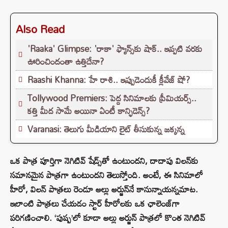
Also Read
'Raaka' Glimpse: 'రాకా' ఫ్యాన్స్‌కు షాక్.. ఇప్పటి వరకు
ఊరించిందంతా ఉత్తిదేనా?
Raashi Khanna: హే రాశి.. ఇప్పుడెందుకీ క్లీవేజ్ షో?
Tollywood Premiers: పెద్ద సినిమాలకు ప్రీమియర్స్..
కత్తి మీద సామే అయినా ఏంటీ కాన్ఫిడెన్స్?
Varanasi: తెలుగు మీడియాని లైట్ తీసుకున్న జక్కన్న
ఒక పాత్ర పూర్తిగా నెగిటివ్ షేడ్స్‌తో ఉంటుందని, దాదాపు విలన్‌కు
సమానమైన పాత్రగా ఉంటుందని తెలుస్తోంది. అంటే, ఈ సినిమాలో
హీరో, విలన్ పాత్రలు రెండూ అల్లు అర్జున్‌నే కానున్నాయన్నమాట.
ఇలాంటి పాత్రలు చేయడం స్టార్ హీరోలకు ఒక ఛాలెంజ్‌గా
పరిగణించాలి. ‘పుష్ప’లో కూడా అల్లు అర్జున్ పాత్రలో కొంత నెగిటివ్