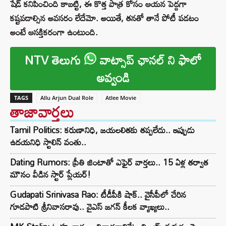
షేడ్ కనిపించింది కాబట్టి, ఈ కొత్త పాత్ర కోసం ఆయన పెద్దగా
కష్టపడాల్సిన అవసరం లేదేమో. అయితే, తనతో తానే పోటీ పడటం
అంటే ఆసక్తికరంగా ఉంటుంది.
NTV తెలుగు
వాట్సాప్ ఛానల్ ని ఫాలో
అవ్వండి
TAGS
Allu Arjun Dual Role
Atlee Movie
తాజావార్తలు
Tamil Politics: కరుణానిధి, జయలలితకు తప్పలేదు.. ఇప్పుడు
ఉదయనిధి స్టాలిన్ వంతు..
Dating Rumors: ప్రీతి జింటాతో ఎఫైర్ వార్తలు.. 15 ఏళ్ల తర్వాత
మౌనం వీడిన స్టార్ ప్లేయర్!
Gudapati Srinivasa Rao: టీడీపీకి షాక్‌.. వైసీపీలో చేరిన
గూడపాటి శ్రీనివాసరావు.. వైఎస్‌ జగన్‌ కీలక వ్యాఖ్యలు..