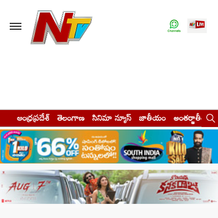
ఆంధ్రప్రదేశ్
తెలంగాణ
సినిమా న్యూస్
జాతీయం
అంతర్జాతీయం