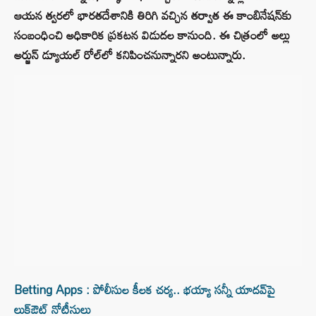
ఆయన త్వరలో భారతదేశానికి తిరిగి వచ్చిన తర్వాత ఈ కాంబినేషన్‌కు
సంబంధించి అధికారిక ప్రకటన విడుదల కానుంది. ఈ చిత్రంలో అల్లు
అర్జున్ డ్యూయల్ రోల్‌లో కనిపించనున్నారని అంటున్నారు.
Betting Apps : పోలీసుల కీలక చర్య.. భయ్యా సన్నీ యాదవ్‌పై
లుక్‌ఔట్ నోటీసులు