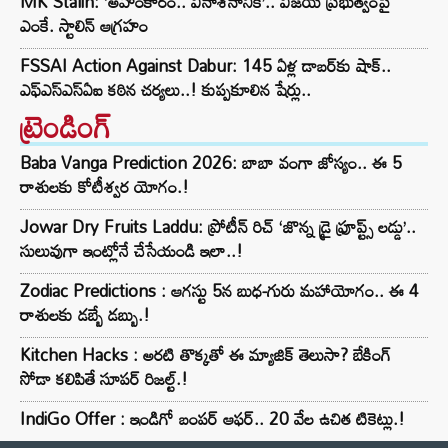
MK Stalin: ‘అహంకారం.. వినాశనానికే’.. విజయ్ ప్రభుత్వంపై
ఎంకే. స్టాలిన్ ఆగ్రహం
FSSAI Action Against Dabur: 145 ఏళ్ల డాబర్‌కు షాక్..
ఎఫ్‌ఎస్‌ఎస్‌ఏఐ కఠిన చర్యలు..! కుప్పకూలిన షేర్లు..
ట్రెండింగ్‌
Baba Vanga Prediction 2026: బాబా వంగా జోస్యం.. ఈ 5
రాశులకు కోటీశ్వర యోగం.!
Jowar Dry Fruits Laddu: ప్రోటీన్ రిచ్ ‘జొన్న డ్రై ఫ్రూప్ట్స్ లడ్డు’..
సులువుగా ఇంట్లోనే చేసేయండి ఇలా..!
Zodiac Predictions : ఆగస్టు 5న బుధ-గురు మహాయోగం.. ఈ 4
రాశులకు డబ్బే డబ్బు.!
Kitchen Hacks : అరటి తొక్కతో ఈ మ్యాజిక్ తెలుసా? బేకింగ్
సోడా కలిపితే సూపర్ రిజల్ట్.!
IndiGo Offer : ఇండిగో బంపర్ ఆఫర్.. 20 వేల ఉచిత టికెట్లు.!