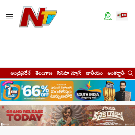
ఆంధ్రప్రదేశ్
తెలంగాణ
సినిమా న్యూస్
జాతీయం
అంతర్జాతీయం