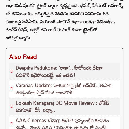
ఆధారపడి వుందని ట్రైలర్ ద్వారా స్పష్టమైంది. ధనుష్ డిఫరెంట్ అవతార్స్
లో కనిపించారు. అద్భుతమైన నటనను కనపరిచి సినిమాను తన
భుజాలపై నడిపారు. ప్రియాంక మోహన్ కథానాయికగా నటించగా,
సందీప్ కిషన్, డాక్టర్ శివ రాజ్ కుమార్ కూడా ట్రైలర్‌లో
ఆకట్టుకున్నారు.
Also Read
Deepika Padukone: 'రాకా'.. హీరోయిన్ దీపికా
పదుకొనే పనైపోయినట్టే, ఇక అవుట్!
Varanasi Update: ‘వారణాసి’పై క్రేజీ అప్‌డేట్.. ఈసారి
పకడ్బందీగా ప్లాన్ చేసిన రాజమౌళి!
Lokesh Kanagaraj DC Movie Review : లోకేష్
కనగరాజ్ 'డీసీ' రివ్యూ..
AAA Cinemas Vizag: ఈసారి పుష్పరాజ్‌ని కలవడం
కష్టమే.. వైజాగ్ AAA ఓపెనింగ్‌కు ఫ్యాన్స్‌కు నో ఎంట్రీ!