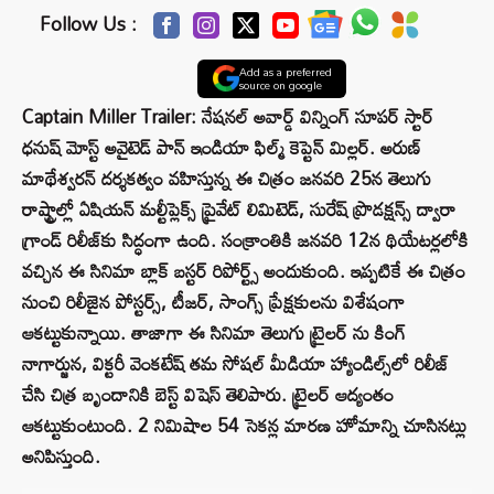
Follow Us :
Add as a preferred
source on google
Captain Miller Trailer: నేషనల్ అవార్డ్ విన్నింగ్ సూపర్ స్టార్
ధనుష్ మోస్ట్ అవైటెడ్ పాన్ ఇండియా ఫిల్మ్ కెప్టెన్ మిల్లర్. అరుణ్
మాథేశ్వరన్ దర్శకత్వం వహిస్తున్న ఈ చిత్రం జనవరి 25న తెలుగు
రాష్ట్రాల్లో ఏషియన్ మల్టీప్లెక్స్ ప్రైవేట్ లిమిటెడ్, సురేష్ ప్రొడక్షన్స్ ద్వారా
గ్రాండ్ రిలీజ్‌కు సిద్ధంగా ఉంది. సంక్రాంతికి జనవరి 12న థియేటర్లలోకి
వచ్చిన ఈ సినిమా బ్లాక్ బస్టర్ రిపోర్ట్స్ అందుకుంది. ఇప్పటికే ఈ చిత్రం
నుంచి రిలీజైన పోస్టర్స్, టీజర్, సాంగ్స్ ప్రేక్షకులను విశేషంగా
ఆకట్టుకున్నాయి. తాజాగా ఈ సినిమా తెలుగు ట్రైలర్ ను కింగ్
నాగార్జున, విక్టరీ వెంకటేష్ తమ సోషల్ మీడియా హ్యాండిల్స్‌లో రిలీజ్
చేసి చిత్ర బృందానికి బెస్ట్ విషెస్ తెలిపారు. ట్రైలర్ ఆద్యంతం
ఆకట్టుకుంటుంది. 2 నిమిషాల 54 సెకన్ల మారణ హోమాన్ని చూసినట్లు
అనిపిస్తుంది.