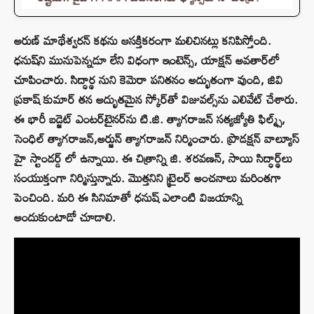
అరుణ్ మాథేశ్వరన్ కథను ఆసక్తికరంగా మలిచినట్లు కనిపిస్తోంది.
ధనుష్‌ని మునుపెన్నడూ లేని విధంగా ఇంటెన్స్, యాక్షన్ అవతార్‌లో
చూపించారు. సిద్ధార్థ నుని కెమెరా పనితనం అద్భుతంగా వుంది, జివి
ప్రకాష్ కుమార్ తన అద్భుతమైన స్కోర్‌తో విజువల్స్‌ను ఎలివేట్ చేశారు.
ఈ భారీ బడ్జెట్ ఎంటర్‌టైనర్‌ను టి.జి. త్యాగరాజన్ సత్యజ్యోతి ఫిల్మ్స్,
సెంధిల్ త్యాగరాజన్,అర్జున్ త్యాగరాజన్ నిర్మించారు. ప్రొడక్షన్ వాల్యూస్
హై స్టాండర్డ్ లో ఉన్నాయి. ఈ చిత్రాన్ని జి. శరవణన్, సాయి సిద్ధార్థ్‌లు
సంయుక్తంగా నిర్మిస్తున్నారు. మొత్తనిని ట్రైలర్ అంచనాలు మరింతగా
పెంచింది. మరి ఈ సినిమాతో ధనుష్ ఎలాంటి విజయాన్ని
అందుకుంటాడో చూడాలి.