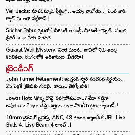
Will Jacks: సూపర్‌మ్యాన్ ఫీల్డింగ్.. అయ్యా బాబోయ్..! ఏంటి జాక్
క్యాచ్ ను అలా పట్టేశావ్.!
Sridhar Babu: త్వరలోనే డిజిటల్ అసెంబ్లీ, డిజిటల్ కౌన్సిల్.. మంత్రి
శ్రీధర్ బాబు కీలక ప్రకటన
Gujarat Well Mystery: వింత ఘటన.. బావిలో నీరు అలల్లా
కదలికలు, రంగంలోకి అధికారులు (వీడియో)
ట్రెండింగ్‌
John Turner Retirement: ఇంగ్లండ్ స్టార్ సంచలన నిర్ణయం..
25 ఏళ్లకే క్రికెట్‌కు గుడ్‌బై.. కారణం తెలిస్తే షాక్!
Jowar Roti: ‘జొన్న రొట్టె’ విరిగిపోతుందా..? లేదా గట్టిగా
అవుతుందా.? ఇలా చేస్తే మెత్తగా, బాగా పొంగే రొట్టెలు గ్యారెంటీ.!
10mm డైనమిక్ డ్రైవర్లు, ANC, 48 గంటల బ్యాటరీతో JBL Live
Buds 4, Live Beam 4 లాంచ్..!