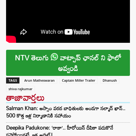
NTV తెలుగు
వాట్సాప్ ఛానల్ ని ఫాలో
అవ్వండి
TAGS
Arun Matheswaran
Captain Miller Trailer
Dhanush
shiva rajkumar
తాజావార్తలు
Salman Khan: అస్సాం వరద బాధితులకు అండగా సల్మాన్ ఖాన్..
500 కొత్త ఇళ్ల నిర్మాణానికి సహాయం
Deepika Padukone: ‘రాకా’.. హీరోయిన్ దీపికా పదుకొనే
పనైపోయినట్టే, ఇక అవుట్!