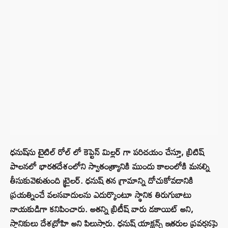
ధనుష్‌ను టైటిల్ రోల్‌ లో కెప్టెన్ మిల్లర్ గా పరిచయం చేస్తూ, బ్రిటిష్
పాలనలో భారతదేశంలోని స్వాతంత్ర్యానికి ముందు కాలంలోకి మనల్ని
తీసుకువెళుతుంది ట్రైలర్. ధనుష్ తన గ్రామాన్ని దోచుకోవడానికి
ప్రయత్నించే వలసవాదులను ఎదుర్కొంటూ స్థానిక తిరుగుబాటు
నాయకుడిగా కనిపించారు. అతన్ని బ్రిటీష్ వారు డకాయిట్ అని,
స్థానికులు దేశద్రోహి అని పిలుస్తారు. ధనుష్ యాక్షన్స్ ఇతరుల ప్రవర్తనపై