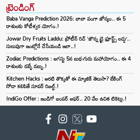
ట్రెండింగ్‌
Baba Vanga Prediction 2026: బాబా వంగా జోస్యం.. ఈ 5
రాశులకు కోటీశ్వర యోగం.!
Jowar Dry Fruits Laddu: ప్రోటీన్ రిచ్ ‘జొన్న డ్రై ఫ్రూప్ట్స్ లడ్డు’..
సులువుగా ఇంట్లోనే చేసేయండి ఇలా..!
Zodiac Predictions : ఆగస్టు 5న బుధ-గురు మహాయోగం.. ఈ 4
రాశులకు డబ్బే డబ్బు.!
Kitchen Hacks : అరటి తొక్కతో ఈ మ్యాజిక్ తెలుసా? బేకింగ్
సోడా కలిపితే సూపర్ రిజల్ట్.!
IndiGo Offer : ఇండిగో బంపర్ ఆఫర్.. 20 వేల ఉచిత టికెట్లు.!