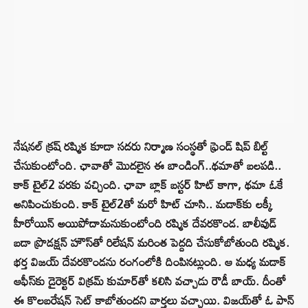
నేషనల్ క్రష్ రష్మిక కూడా సదరు నిర్మాణ సంస్థతో ఫ్రెండ్ షిప్ బిల్ట్
చేసుకుంటోంది. ఛావాతో మొదలైన ఈ బాండింగ్..థమాతో బలపడి..
కాక్ టైల్2 వరకు వచ్చింది. ఛావా బ్లాక్ బస్టర్ హిట్ కాగా, థమా ఓకే
అనిపించుకుంది. కాక్ టైల్2తో మరో హిట్ చూసి.. మడాక్‌కు లక్కీ
హీరోయిన్ అయిపోదామనుకుంటోంది రష్మిక దేవరకొండ. బాలీవుడ్
బడా ప్రొడక్షన్ హౌస్‌తో రిలేషన్ మరింత పెద్దది చేసుకోబోతుంది రష్మిక.
భర్త విజయ్ దేవరకొండను రంగంలోకి దింపినట్లుంది. ఆ మధ్య మడాక్
ఆఫీస్‌కు డైరెక్టర్ విక్రమ్ కుమార్‌తో కలిసి వచ్చాడు రౌడీ బాయ్. దీంతో
ఈ కొలబరేషన్ సెట్ కాబోతుందని వార్తలు వచ్చాయి. విజయ్‌తో ఓ పాన్