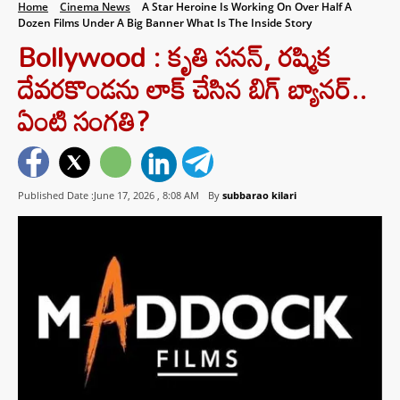
Home
Cinema News
A Star Heroine Is Working On Over Half A
Dozen Films Under A Big Banner What Is The Inside Story
Bollywood : కృతి సనన్‌, రష్మిక
దేవరకొండను లాక్ చేసిన బిగ్ బ్యానర్..
ఏంటి సంగతి?
Published Date :June 17, 2026 ,
8:08 AM
By
subbarao kilari