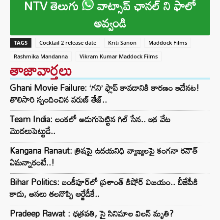
NTV తెలుగు
వాట్సాప్ ఛానల్ ని ఫాలో
అవ్వండి
TAGS
Cocktail 2 release date
Kriti Sanon
Maddock Films
Rashmika Mandanna
Vikram Kumar Maddock Films
తాజావార్తలు
Ghani Movie Failure: ‘గని’ ఫ్లాప్‌ కావడానికి కారణం ఇదేనట!
తొలిసారి స్పందించిన వరుణ్ తేజ్..
Team India: లంకలో అడుగుపెట్టిన గిల్ సేన.. ఇక వేట
మొదలుపెట్టుడే..
Kangana Ranaut: త్రిషపై ఉదయనిధి వ్యాఖ్యలపై కంగనా రనౌత్
ఏమన్నారంటే..!
Bihar Politics: బంకీపూర్‌లో ప్రశాంత్ కిషోర్ విజయం.. బీజేపీకి
కాదు, అసలు తలనొప్పి ఆర్జేడీకే..
Pradeep Rawat : ఛత్రపతి, సై సినిమాల విలన్ మృతి?