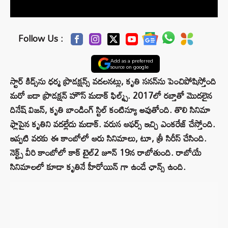
Follow Us :
Add as a preferred
source on google
స్టార్ కిడ్స్‌ను ధర్మ ప్రొడక్షన్స్ వదలనట్లు, కృతి సనన్‌ను పెంచిపోషిస్తోంది
మరో బడా ప్రొడక్షన్ హౌస్ మడాక్ ఫిల్మ్స్. 2017లో రబ్తాతో మొదలైన
దినేష్ విజన్, కృతి బాండింగ్ స్టిల్ కంటిన్యూ అవుతోంది. తొలి సినిమా
ఫ్లాపైన కృతిని వదల్లేదు మడాక్. వరుస ఆఫర్స్ ఇచ్చి ఎంకరేజ్ చేస్తోంది.
ఇప్పటి వరకు ఈ కాంబోలో ఆరు సినిమాలు, టూ, త్రీ సిరీస్ చేసింది.
నెక్ట్స్ వీరి కాంబోలో కాక్ టైల్2 జూన్ 19న రాబోతుంది. రాబోయే
సినిమాలలో కూడా కృతినే హీరోయిన్ గా ఉండే ఛాన్స్ ఉంది.