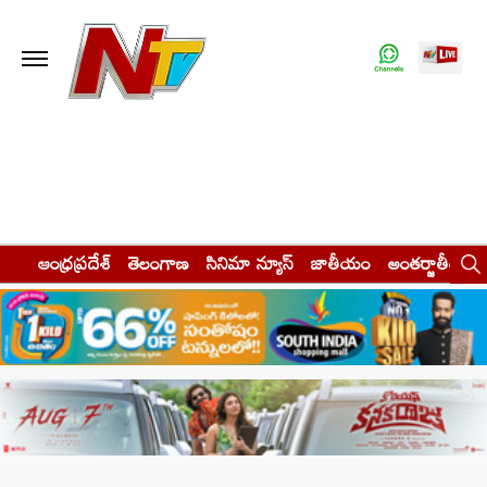
ఆంధ్రప్రదేశ్
తెలంగాణ
సినిమా న్యూస్
జాతీయం
అంతర్జాతీయం