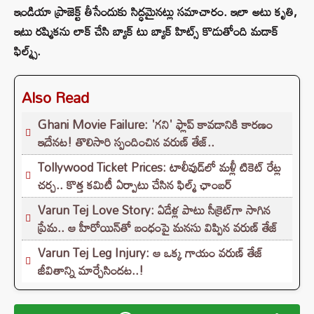
ఇండియా ప్రాజెక్ట్ తీసేందుకు సిద్ధమైనట్లు సమాచారం. ఇలా అటు కృతి,
ఇటు రష్మికను లాక్ చేసి బ్యాక్ టు బ్యాక్ హిట్స్ కొడుతోంది మడాక్
ఫిల్మ్స్.
Also Read
Ghani Movie Failure: 'గని' ఫ్లాప్‌ కావడానికి కారణం
ఇదేనట! తొలిసారి స్పందించిన వరుణ్ తేజ్..
Tollywood Ticket Prices: టాలీవుడ్‌లో మళ్లీ టికెట్‌ రేట్ల
చర్చ.. కొత్త కమిటీ ఏర్పాటు చేసిన ఫిల్మ్‌ ఛాంబర్‌
Varun Tej Love Story: ఏడేళ్ల పాటు సీక్రెట్‌గా సాగిన
ప్రేమ.. ఆ హీరోయిన్‌తో బంధంపై మనసు విప్పిన వరుణ్ తేజ్
Varun Tej Leg Injury: ఆ ఒక్క గాయం వరుణ్ తేజ్
జీవితాన్ని మార్చేసిందట..!