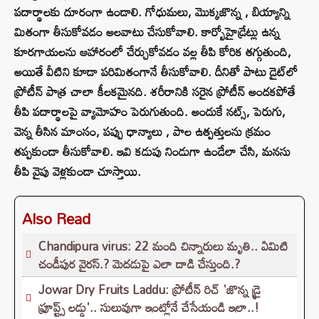
పదార్థాలకు దూరంగా ఉండాలి. గోధుమలు, మొక్కజొన్న , బియ్యాన్ని
మితంగా తీసుకోవడం అలవాటు చేసుకోవాలి. కార్బోహైడ్రేట్లు ఉన్న
కూరగాయలను ఆహారంలో చేర్చుకోవడం వల్ల తీపి కోరిక తగ్గుతుంది,
అయితే వీటిని కూడా పరిమితంగానే తీసుకోవాలి. దీనితో పాటు డైట్‌లో
ప్రోటీన్ పాత్ర చాలా కీలకమైనది. శరీరానికి సరైన ప్రోటీన్ అందకపోతే
తీపి పదార్థాలపై వ్యామోహం పెరుగుతుంది. అందుకే నట్స్, పెరుగు,
వెన్న తీసిన మాంసం, పప్పు ధాన్యాలు , పాల ఉత్పత్తులను క్రమం
తప్పకుండా తీసుకోవాలి. ఇవి కడుపు నిండుగా ఉండేలా చేసి, మనసు
తీపి వైపు వెళ్లకుండా చూస్తాయి.
Also Read
Chandipura virus: 22 మంది చిన్నారులు మృతి.. ఏమిటి
చండీపుర వైరస్.? మెదడుపై ఎలా దాడి చేస్తుంది.?
Jowar Dry Fruits Laddu: ప్రోటీన్ రిచ్ 'జొన్న డ్రై
ఫ్రూప్ట్స్ లడ్డు'.. సులువుగా ఇంట్లోనే చేసేయండి ఇలా..!