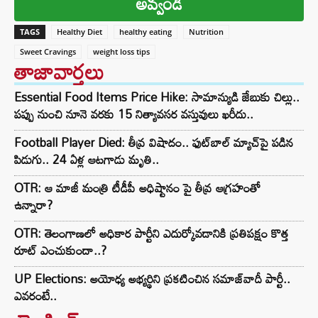
అవ్వండి
TAGS
Healthy Diet
healthy eating
Nutrition
Sweet Cravings
weight loss tips
తాజావార్తలు
Essential Food Items Price Hike: సామాన్యుడి జేబుకు చిల్లు..
పప్పు నుంచి నూనె వరకు 15 నిత్యావసర వస్తువులు ఖరీదు..
Football Player Died: తీవ్ర విషాదం.. ఫుట్‌బాల్ మ్యాచ్‌పై పడిన
పిడుగు.. 24 ఏళ్ల ఆటగాడు మృతి..
OTR: ఆ మాజీ మంత్రి టీడీపీ అధిష్టానం పై తీవ్ర ఆగ్రహంతో
ఉన్నారా?
OTR: తెలంగాణలో అధికార పార్టీని ఎదుర్కోవడానికి ప్రతిపక్షం కొత్త
రూట్‌ ఎంచుకుందా..?
UP Elections: అయోధ్య అభ్యర్థిని ప్రకటించిన సమాజ్‌వాదీ పార్టీ..
ఎవరంటే..