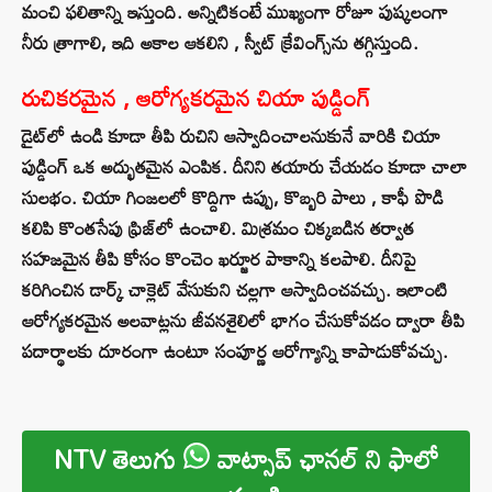
మంచి ఫలితాన్ని ఇస్తుంది. అన్నిటికంటే ముఖ్యంగా రోజూ పుష్కలంగా
నీరు త్రాగాలి, ఇది అకాల ఆకలిని , స్వీట్ క్రేవింగ్స్‌ను తగ్గిస్తుంది.
రుచికరమైన , ఆరోగ్యకరమైన చియా పుడ్డింగ్
డైట్‌లో ఉండి కూడా తీపి రుచిని ఆస్వాదించాలనుకునే వారికి చియా
పుడ్డింగ్ ఒక అద్భుతమైన ఎంపిక. దీనిని తయారు చేయడం కూడా చాలా
సులభం. చియా గింజలలో కొద్దిగా ఉప్పు, కొబ్బరి పాలు , కాఫీ పొడి
కలిపి కొంతసేపు ఫ్రిజ్‌లో ఉంచాలి. మిశ్రమం చిక్కబడిన తర్వాత
సహజమైన తీపి కోసం కొంచెం ఖర్జూర పాకాన్ని కలపాలి. దీనిపై
కరిగించిన డార్క్ చాక్లెట్ వేసుకుని చల్లగా ఆస్వాదించవచ్చు. ఇలాంటి
ఆరోగ్యకరమైన అలవాట్లను జీవనశైలిలో భాగం చేసుకోవడం ద్వారా తీపి
పదార్థాలకు దూరంగా ఉంటూ సంపూర్ణ ఆరోగ్యాన్ని కాపాడుకోవచ్చు.
NTV తెలుగు
వాట్సాప్ ఛానల్ ని ఫాలో