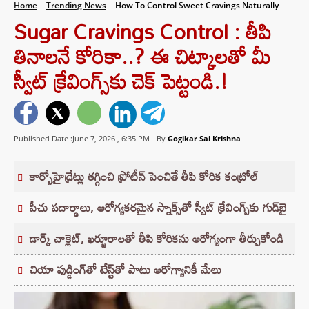
Home
Trending News
How To Control Sweet Cravings Naturally
Sugar Cravings Control : తీపి
తినాలనే కోరికా..? ఈ చిట్కాలతో మీ
స్వీట్ క్రేవింగ్స్‌కు చెక్ పెట్టండి.!
Published Date :June 7, 2026 ,
6:35 PM
By
Gogikar Sai Krishna
కార్బోహైడ్రేట్లు తగ్గించి ప్రోటీన్ పెంచితే తీపి కోరిక కంట్రోల్
పీచు పదార్థాలు, ఆరోగ్యకరమైన స్నాక్స్‌తో స్వీట్ క్రేవింగ్స్‌కు గుడ్‌బై
డార్క్ చాక్లెట్, ఖర్జూరాలతో తీపి కోరికను ఆరోగ్యంగా తీర్చుకోండి
చియా పుడ్డింగ్‌తో టేస్ట్‌తో పాటు ఆరోగ్యానికీ మేలు