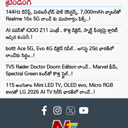
ట్రెండింగ్‌
144Hz డిస్‌ప్లే, మిలిటరీ-గ్రేడ్ షాక్ రెసిస్టన్స్, 7,000mAh బ్యాటరీతో
Realme 16x 5G లాంచ్ కు ముహూర్తం ఫిక్స్..!
AI పవర్‌తో iQOO Z11 ఎంట్రీ.. కొత్త డిజైన్, స్మార్ట్ ఫీచర్లపై క్లారిటీ
ఇచ్చిన కంపెనీ.!
boltt Ace 5G, Evo 4G డిజైన్ రివీల్.. ఆగస్టు 25న భారత్‌లో
లాంచ్‌కు సిద్ధం..!
TVS Raider Doctor Doom Edition లాంచ్.. Marvel థీమ్,
Spectral Green కలర్‌తో కొత్త స్టైల్..!
115 అంగుళాల Mini LED TV, OLED evo, Micro RGB
evoతో LG 2026 AI TV సిరీస్ భారత్‌లో లాంచ్..!