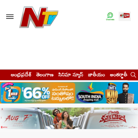
ఆంధ్రప్రదేశ్
తెలంగాణ
సినిమా న్యూస్
జాతీయం
అంతర్జాతీయం