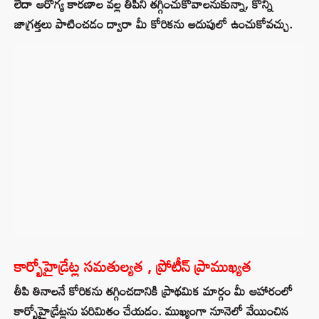
లేదా ఆరోగ్య కారణాల వల్ల తీపిని తగ్గించుకోవాలనుకున్నా, కొన్ని
జాగ్రత్తలు పాటించడం ద్వారా మీ కోరికను అదుపులో ఉంచుకోవచ్చు.
కార్బోహైడ్రేట్ల సమతుల్యత , ప్రోటీన్ ప్రాముఖ్యత
తీపి తినాలనే కోరికను తగ్గించడానికి ప్రాథమిక మార్గం మీ ఆహారంలో
కార్బోహైడ్రేట్లను పరిమితం చేయడం. ముఖ్యంగా నూనెలో వేయించిన