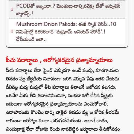
PCODతో ఇబ్బందా.? మెంతులు-దాల్చినచెక్క టీతో ఇన్సులిన్
బ్యాలెన్స్.!
Mushroom Onion Pakoda: ఈజీ స్నాక్ రెసిపీ..10
నిమిషాల్లో కరకరలాడే 'మష్రూమ్ ఆనియన్ పకోడీ'.!
చేసేయండి ఇలా..
పీచు పదార్థాలు , ఆరోగ్యకరమైన ప్రత్యామ్నాయాలు
పీచు పదార్థాలు లేదా ఫైబర్ ఎక్కువగా ఉండే పండ్లు, కూరగాయలు
తినడం వల్ల జీర్ణక్రియ నిదానంగా జరిగి ఎక్కువ సేపు ఆకలి వేయదు.
దీనివల్ల మధ్య మధ్యలో తీపి పదార్థాలు తినాలనే ఆలోచన కలగదు.
ఒకవేళ మీకు తీపి తినాలనిపించినా, పంచదారతో చేసిన స్వీట్లకు
బదులుగా ఆరోగ్యకరమైన ప్రత్యామ్నాయాలను ఎంచుకోవాలి.
ఉదాహరణకు కొంచెం డార్క్ చాక్లెట్ తినడం వల్ల ఆ కోరిక తీరడమే
కాకుండా ఆరోగ్యం కూడా మెరుగుపడుతుంది. అలాగే బాదం,
ఎండుద్రాక్ష లేదా రోజుకు రెండు నానబెట్టిన ఖర్జూరాలు తీసుకోవడం