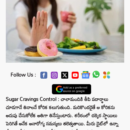
Follow Us :
Add as a preferred
source on google
Sugar Cravings Control : చాలామందికి తీపి పదార్థాలు
చూడగానే తినాలనే కోరిక కలుగుతుంది. మరికొందరైతే ఆ కోరికను
అదుపు చేసుకోలేక అతిగా తినేస్తుంటారు. శరీరంలో చక్కెర స్థాయిలు
పెరిగితే అనేక అనారోగ్య సమస్యలు తలెత్తుతాయి. మీరు డైట్‌లో ఉన్నా