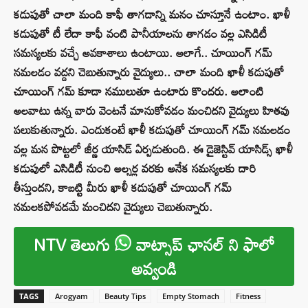
కడుపుతో చాలా మంది కాఫీ తాగడాన్ని మనం చూస్తూనే ఉంటాం. ఖాళీ
కడుపుతో టీ లేదా కాఫీ వంటి పానీయాలను తాగడం వల్ల ఎసిడిటీ
సమస్యలకు వచ్చే అవకాశాలు ఉంటాయి. అలాగే.. చూయింగ్ గమ్
నమలడం వద్దని చెబుతున్నారు వైద్యులు.. చాలా మంది ఖాళీ కడుపుతో
చూయింగ్ గమ్ కూడా నములుతూ ఉంటారు కొందరు. అలాంటి
అలవాటు ఉన్న వారు వెంటనే మానుకోవడం మంచిదని వైద్యులు హితవు
పలుకుతున్నారు. ఎందుకంటే ఖాళీ కడుపుతో చూయింగ్ గమ్ నమలడం
వల్ల మన పొట్టలో జీర్ణ యాసిడ్ ఏర్పడుతుంది. ఈ డైజెస్టివ్ యాసిడ్స్ ఖాళీ
కడుపులో ఎసిడిటీ నుంచి అల్సర్ల వరకు అనేక సమస్యలకు దారి
తీస్తుందని, కాబట్టి మీరు ఖాళీ కడుపుతో చూయింగ్ గమ్
నమలకపోవడమే మంచిదని వైద్యులు చెబుతున్నారు.
NTV తెలుగు
వాట్సాప్ ఛానల్ ని ఫాలో
అవ్వండి
TAGS
Arogyam
Beauty Tips
Empty Stomach
Fitness