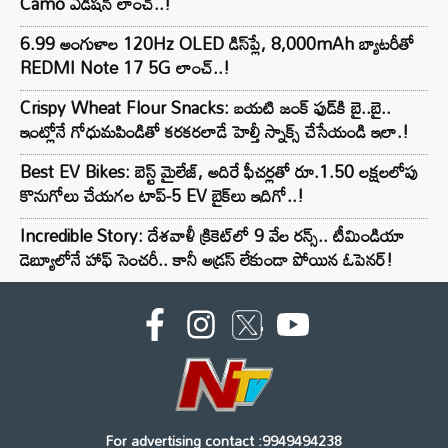
Camo ఎడిషన్ లాంచ్..!
6.99 అంగుళాల 120Hz OLED డిస్‌ప్లే, 8,000mAh బ్యాటరీతో
REDMI Note 17 5G లాంచ్..!
Crispy Wheat Flour Snacks: బయటి జంక్ ఫుడ్‌కి బై..బై..
ఇంట్లోనే గోధుమపిండితో కరకరలాడే హెల్తీ స్నాక్స్ చేసేయండి ఇలా.!
Best EV Bikes: బెస్ట్ మైలేజ్, అదిరే ఫీచర్లతో రూ.1.50 లక్షలలోపు
కొనుగోలు చేయగల టాప్-5 EV బైక్‌లు ఇదిగో..!
Incredible Story: దేశవాళీ క్రికెట్‌లో 9 వేల రన్స్.. టీమిండియా
డెబ్యూలోనే హాఫ్ సెంచరీ.. కానీ అడ్రస్ లేకుండా పోయిన ఓపెనర్!
For advertising contact :9949494238