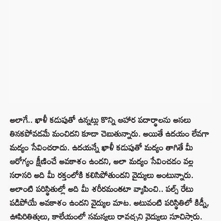
అలాగే.. ఖాళీ కడుపుతో ఉన్నట్లు కొన్ని ఆహార పదార్థాలను అసలు
తినకపోవడమే మంచిదని కూడా చెబుతున్నారు. అయితే ఉదయం లేవగా
మద్యం సేవించరాదు. ఉదయన్నే ఖాళీ కడుపుతో మద్యం తాగితే మీ
ఆరోగ్యం క్షీణించే అవకాశం ఉందని, అలా మద్యం సేవించడం వల్ల
సరాసరి అది మీ రక్తంలోకి కలిసిపోతుందని వైద్యులు అంటున్నారు.
అలాంటి పరిస్థితుల్లో అది మీ శరీరమంతటా వ్యాపించి.. పల్స్ రేటు
పడిపోయే అవకాశం ఉందని వైద్యుల మాట. అటువంటి పరిస్థితిలో కిడ్నీ,
ఊపిరితిత్తులు, కాలేయంలో సమస్యలు రావచ్చని వైద్యులు సూచిస్తారు.