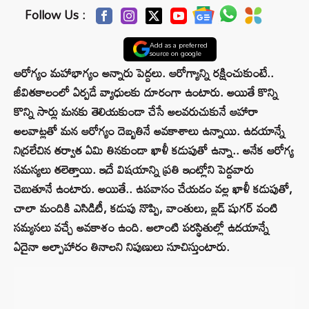
Follow Us :
Add as a preferred
source on google
ఆరోగ్యం మహాభాగ్యం అన్నారు పెద్దలు. ఆరోగ్యాన్ని రక్షించుకుంటే..
జీవితకాలంలో ఏర్పడే వ్యాధులకు దూరంగా ఉంటారు. అయితే కొన్ని
కొన్ని సార్లు మనకు తెలియకుండా చేసే అలవరుచుకునే ఆహారా
అలవాట్లతో మన ఆరోగ్యం దెబ్బతినే అవకాశాలు ఉన్నాయి. ఉదయాన్నే
నిద్రలేచిన తర్వాత ఏమి తినకుండా ఖాళీ కడుపుతో ఉన్నా.. అనేక ఆరోగ్య
సమస్యలు తలెత్తాయి. ఇదే విషయాన్ని ప్రతి ఇంట్లోని పెద్దవారు
చెబుతూనే ఉంటారు. అయితే.. ఉపవాసం చేయడం వల్ల ఖాళీ కడుపుతో,
చాలా మందికి ఎసిడిటీ, కడుపు నొప్పి, వాంతులు, బ్లడ్ షుగర్ వంటి
సమ్యసలు వచ్చే అవకాశం ఉంది. అలాంటి పరస్థితుల్లో ఉదయాన్నే
ఏదైనా అల్పాహారం తినాలని నిపుణులు సూచిస్తుంటారు.