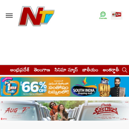
ఆంధ్రప్రదేశ్
తెలంగాణ
సినిమా న్యూస్
జాతీయం
అంతర్జాతీయం