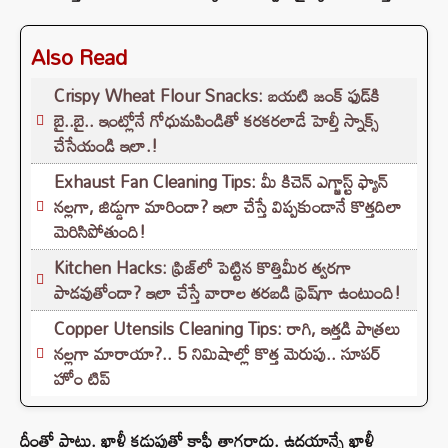
Also Read
Crispy Wheat Flour Snacks: బయటి జంక్ ఫుడ్‌కి
బై..బై.. ఇంట్లోనే గోధుమపిండితో కరకరలాడే హెల్తీ స్నాక్స్
చేసేయండి ఇలా.!
Exhaust Fan Cleaning Tips: మీ కిచెన్ ఎగ్జాస్ట్ ఫ్యాన్
నల్లగా, జిడ్డుగా మారిందా? ఇలా చేస్తే విప్పకుండానే కొత్తదిలా
మెరిసిపోతుంది!
Kitchen Hacks: ఫ్రిజ్‌లో పెట్టిన కొత్తిమీర త్వరగా
పాడవుతోందా? ఇలా చేస్తే వారాల తరబడి ఫ్రెష్‌గా ఉంటుంది!
Copper Utensils Cleaning Tips: రాగి, ఇత్తడి పాత్రలు
నల్లగా మారాయా?.. 5 నిమిషాల్లో కొత్త మెరుపు.. సూపర్
హోం టిప్
దీంతో పాటు. ఖాళీ కడుపుతో కాఫీ తాగరాదు. ఉదయాన్నే ఖాళీ