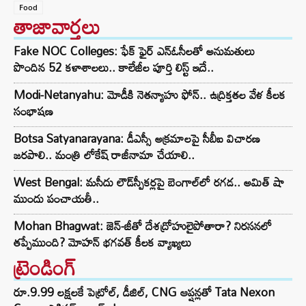
Food
తాజావార్తలు
Fake NOC Colleges: ఫేక్ ఫైర్ ఎన్ఓసీలతో అనుమతులు
పొందిన 52 కళాశాలలు.. కాలేజీల పూర్తి లిస్ట్ ఇదే..
Modi-Netanyahu: మోడీకి నెతన్యాహు ఫోన్.. ఉద్రిక్తతల వేళ కీలక
సంభాషణ
Botsa Satyanarayana: డీఎస్సీ అక్రమాలపై సీబీఐ విచారణ
జరపాలి.. మంత్రి లోకేష్ రాజీనామా చేయాలి..
West Bengal: మసీదు లౌడ్‌స్పీకర్లపై బెంగాల్‌లో రగడ.. అమిత్ షా
ముందు పంచాయతీ..
Mohan Bhagwat: జెన్-జీతో దేశద్రోహులైపోతారా? నిరసనలో
తప్పేముంది? మోహన్ భగవత్ కీలక వ్యాఖ్యలు
ట్రెండింగ్‌
రూ.9.99 లక్షలకే పెట్రోల్, డీజిల్, CNG ఆప్షన్లతో Tata Nexon