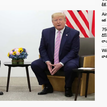
లీక్
Air
ఇక 
75
డిస
లాం
Wil
బాబ