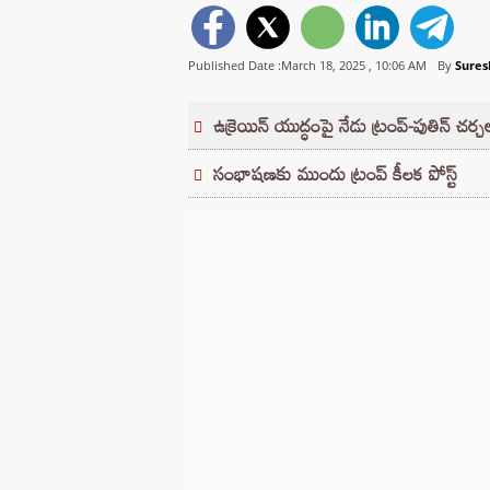
Published Date :March 18, 2025 ,
10:06 AM
By
Sures
ఉక్రెయిన్ యుద్ధంపై నేడు ట్రంప్-పుతిన్ చర్చ
సంభాషణకు ముందు ట్రంప్ కీలక పోస్ట్