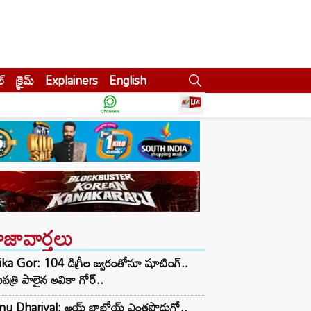
ల్
క్రైమ్
Explainers
English
ాజావార్తలు
ka Gor: 104 డిగ్రీల జ్వరంతోనూ షూటింగ్..
పత్రి పాలైన అవికా గోర్..
nu Dhariyal: అయ్ బాబోయ్ ఎంతపొడుగో..