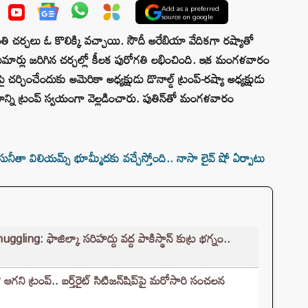
Add as a preferred
source on google
ంతి చర్చలు ఓ కొలిక్కి వచ్చాయి. సౌదీ అరేబియా వేదికగా రష్యాతో
మార్లు జరిగిన చర్చల్లో కీలక పురోగతి లభించింది. ఇక మంగళవారం
ంచేందుకు అమెరికా అధ్యక్షుడు డొనాల్డ్ ట్రంప్-రష్యా అధ్యక్షుడు
న్ని ట్రంప్‌ స్వయంగా వెల్లడించారు. పుతిన్‌తో మంగళవారం
నీతా విలియమ్స్ భూమ్మీదకు వచ్చేస్తోంది.. నాసా లైవ్‌ షో ఏర్పాటు
g: ఫాజిల్కా సరిహద్దు వద్ద పాకిస్థాన్ కుట్ర భగ్నం..
ఆగని ట్రంప్.. బర్త్‌రైట్ సిటిజన్‌షిప్‌పై మరోసారి సంచలన