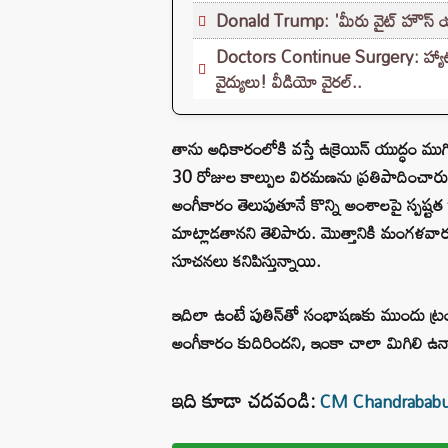
Donald Trump: 'మీరు వైట్ హౌస్ యజమా
Doctors Continue Surgery: హ్యాట్స
వైద్యులు! వీడియో వైరల్..
తాను అధికారంలోకి వస్తే ఉక్రెయిన్‌ యుద్ధం ముగిస
30 రోజుల కాల్పుల విరమణను ప్రతిపాదించారు. దీనిక
అంగీకారం తెలుపుతూనే కొన్ని అంశాలపై స్పష్ట
మాట్లాడతానని తెలిపారు. మొత్తానికి మంగళవారం 
సూచనలు కనిపిస్తున్నాయి.
ఇదిలా ఉంటే పుతిన్‌తో సంభాషణకు ముందు ట్రంప
అంగీకారం కుదిరిందని, ఇంకా చాలా మిగిలి ఉన్నాయ
ఇది కూడా చదవండి:
CM Chandrababu: నేడ