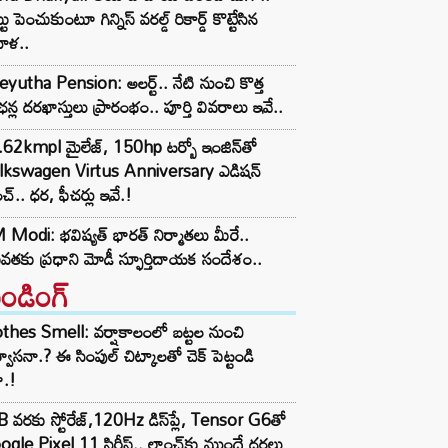
టు పెంచుకుంటూ గిన్నిస్ వరల్డ్ రికార్డ్ కొట్టేసిన
ిళ..
yutha Pension: అలర్ట్.. నేటి నుంచి కొత్త
ఛన్ల దరఖాస్తులు ప్రారంభం.. పూర్తి వివరాలు ఇవే..
62kmpl మైలేజ్, 150hp టర్బో ఇంజిన్‌తో
lkswagen Virtus Anniversary ఎడిషన్
చ్.. ధర, ఫీచర్లు ఇవే.!
Modi: భవిష్యత్ భారత్ నిర్మాతలు మీరే..
తకు ప్రధాని మోడీ స్ఫూర్తిదాయక సందేశం..
రెండింగ్‌
thes Smell: వర్షాకాలంలో బట్టల నుంచి
్వాసనా.? ఈ సింపుల్ చిట్కాలతో చెక్ పెట్టండి
ా.!
 వరకు స్టోరేజ్,120Hz డిస్‌ప్లే, Tensor G6తో
gle Pixel 11 సిరీస్.. లాంచ్⁭కు ముందే ధరలు