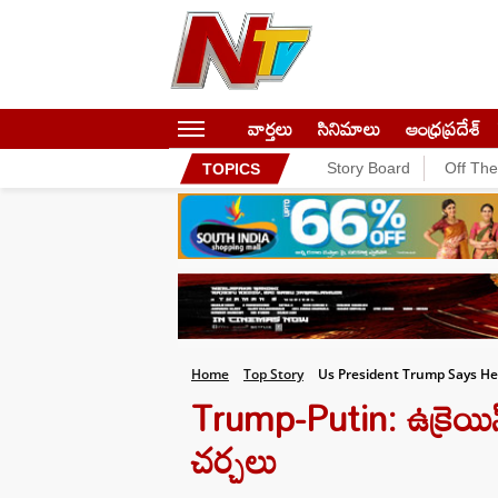
వార్తలు
సినిమాలు
ఆంధ్రప్రదేశ్
Story Board
Off Th
TOPICS
Home
Top Story
Us President Trump Says He
Trump-Putin: ఉక్రెయిన్
చర్చలు