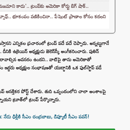
ని కాదు'.. ట్రంప్‌కు అమెరికా కోర్టు బిగ్ షాక్..
ాఫ్.. భూకంపం వణికించినా.. పేషెంట్ ప్రాణాల కోసం కదలని
్తానని ఎన్నికల ప్రచారంలో ట్రంప్‌ పదే పదే చెప్పారు. అన్నట్టుగానే
ి ఉక్రెయిన్‌ అధ్యక్షుడు జెలెన్‌స్కీ అంగీకరించారు. పుతిన్‌
త రావాల్సిన అవసరం ఉందని.. వాటిపై తాను అమెరికాతో
ఇద్దరు అధ్యక్షుల సంభాషణతో యుద్ధానికి ఒక ఫుల్‌స్టాప్ పడే
్ ఆసక్తికర పోస్ట్ చేశారు. తుది ఒప్పందంలోని చాలా అంశాలపై
ని ట్రూత్‌లో ట్రంప్‌ పేర్కొన్నారు.
ు ఢిల్లీకి సీఎం చంద్రబాబు, డిప్యూటీ సీఎం పవన్!