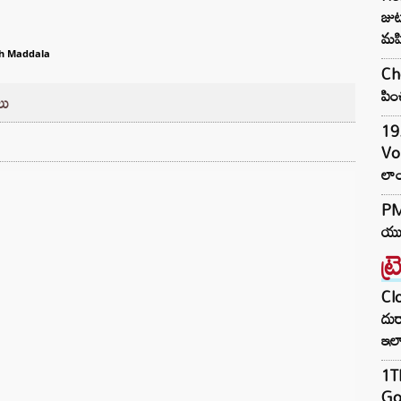
జుట్
మహ
h Maddala
Che
పిం
లు
19.
Vo
లాం
PM 
యువ
ట్
Clo
దుర
ఇల
1TB
Goo