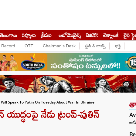
తెలంగాణ
రివ్యూలు
క్రీడలు
ఆటోమొబైల్స్
బిజినెస్‌
టెక్నాలజీ
లైఫ్ స్టై
e Record
OTT
Chairman's Desk
స్టడీ & జాబ్స్
భక్తి
త
 Will Speak To Putin On Tuesday About War In Ukraine
 యుద్ధంపై నేడు ట్రంప్-పుతిన్
Avi
ఆసు
Re