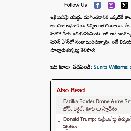
Follow Us :
ఉక్రెయిన్‌పై యుద్ధం ముగించడానికి ఇప్పటికే శా
అమెరికా అధికారులు చర్చలు జరిగించాయి. పలు
మరొక కీలక అడుగుపడనుంది. ఇక ఇదే అంశంపై చర్చి
పుతిన్ ఫోన్‌లో సంభాషించనున్నారు. ఇదే విషయా
మాట్లాడుతున్నట్లు తెలిపారు.
ఇది కూడా చదవండి:
Sunita Williams: సు
Also Read
Fazilka Border Drone Arms Smugglin
డ్రోన్, పిస్టల్, తూటాలు స్వాధీనం
Donald Trump: సుప్రీంకోర్టు తీర్పుతో 
నిర్ణయం