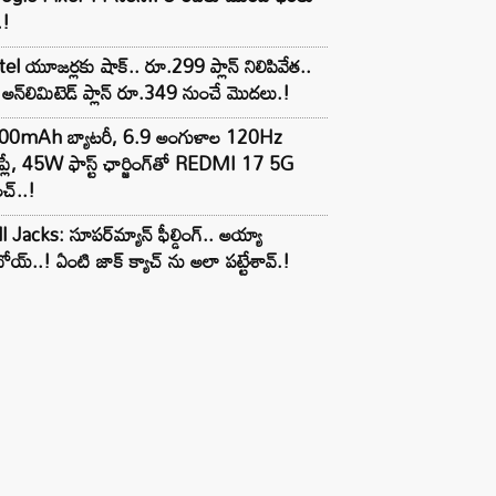
.!
tel యూజర్లకు షాక్.. రూ.299 ప్లాన్ నిలిపివేత..
అన్‌లిమిటెడ్ ప్లాన్ రూ.349 నుంచే మొదలు.!
00mAh బ్యాటరీ, 6.9 అంగుళాల 120Hz
్‌ప్లే, 45W ఫాస్ట్ ఛార్జింగ్‌తో REDMI 17 5G
చ్..!
l Jacks: సూపర్‌మ్యాన్ ఫీల్డింగ్.. అయ్యా
ోయ్..! ఏంటి జాక్ క్యాచ్ ను అలా పట్టేశావ్.!