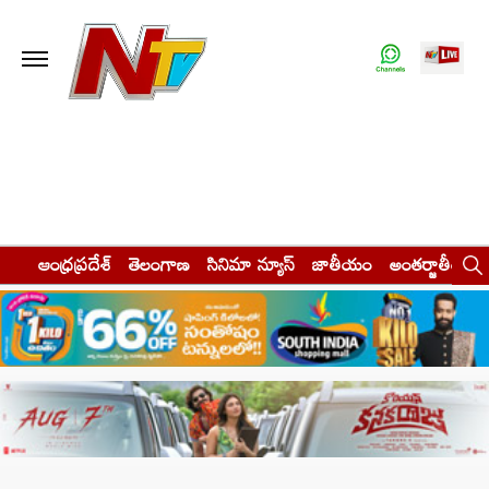
ఆంధ్రప్రదేశ్
తెలంగాణ
సినిమా న్యూస్
జాతీయం
అంతర్జాతీయం