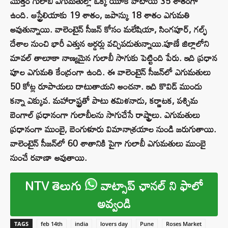
మొత్తం గులాబీ ఎగుమతుల్లో ఒక్క యూకే వాటాయే 35 శాతంగా
ఉంది. ఆస్ట్రేలియాకు 19 శాతం, జపాన్కు 18 శాతం ఎగుమతి
అవుతున్నాయి. వాలెంటైన్ సీజన్ కోసం మలేషియా, సింగపూర్, గల్ఫ్
దేశాల నుంచి భారీ ఎత్తున ఆర్డర్లు వచ్చిపడుతున్నాయి.పూణే జిల్లాలోని
మావల్ తాలూకా నాణ్యమైన గులాబీ సాగుకు పెట్టింది పేరు. ఇది ప్రధాన
పూల ఎగుమతి కేంద్రంగా ఉంది. ఈ వాలెంటైన్ సీజన్‌లో ఎగుమతులు
50 కోట్ల రూపాయలు దాటుతాయని అంచనా. ఇది కొవిడ్‌ ముందు
కన్నా ఎక్కువ. మహారాష్ట్రతో పాటు తమిళనాడు, కర్ణాటక, పశ్చిమ
బెంగాల్‌ ప్రధానంగా గులాబీలను సాగుచేసే రాష్ట్రాలు. ఎగుమతులు
ప్రధానంగా ముంబై, బెంగుళూరు విమానాశ్రయాల నుండి జరుగుతాయి.
వాలెంటైన్ సీజన్‌లో 60 శాతానికి పైగా గులాబీ ఎగుమతులు ముంబై
నుంచే రవాణా అవుతాయి.
NTV తెలుగు
వాట్సాప్ ఛానల్ ని ఫాలో
అవ్వండి
TAGS
feb 14th
india
lovers day
Pune
Roses Market