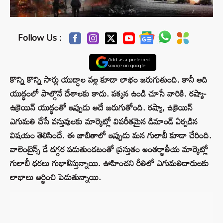
Follow Us :
Add as a preferred
source on google
కొన్ని కొన్ని సార్లు యుద్ధాల వల్ల కూడా లాభం జరుగుతుంది. కానీ అది
యుద్ధంలో పాల్గొనే దేశాలకు కాదు. పక్కన ఉండి చూసే వారికి. రష్యా-
ఉక్రెయిన్ యుద్ధంతో ఇప్పుడు అదే జరుగుతోంది. రష్యా, ఉక్రెయిన్‌
ఎగుమతి చేసే వస్తువులకు మార్కెట్లో విపరీతమైన డిమాండ్‌ ఏర్పడిన
విషయం తెలిసిందే. ఈ జాబితాలో ఇప్పుడు మన గులాబీ కూడా చేరింది.
వాలెంటైన్స్‌ డే దగ్గర పడుతుండటంతో ప్రస్తుతం అంతర్జాతీయ మార్కెట్లో
గులాబీ ధరలు గుభాళిస్తున్నాయి. ఊహించని రీతిలో ఎగుమతిదారులకు
లాభాలు ఆర్జించి పెడుతున్నాయి.