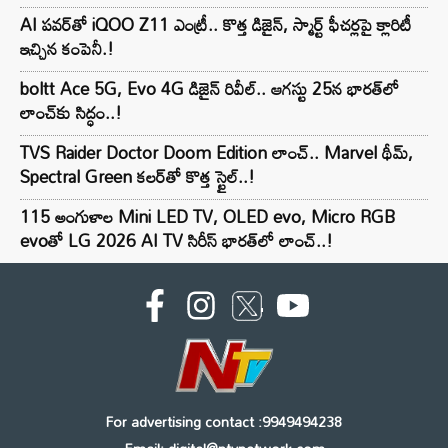
AI పవర్‌తో iQOO Z11 ఎంట్రీ.. కొత్త డిజైన్, స్మార్ట్ ఫీచర్లపై క్లారిటీ
ఇచ్చిన కంపెనీ.!
boltt Ace 5G, Evo 4G డిజైన్ రివీల్.. ఆగస్టు 25న భారత్‌లో
లాంచ్‌కు సిద్ధం..!
TVS Raider Doctor Doom Edition లాంచ్.. Marvel థీమ్,
Spectral Green కలర్‌తో కొత్త స్టైల్..!
115 అంగుళాల Mini LED TV, OLED evo, Micro RGB
evoతో LG 2026 AI TV సిరీస్ భారత్‌లో లాంచ్..!
For advertising contact :9949494238