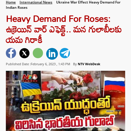
Home
International News
Ukraine War Effect Heavy Demand For
Indian Roses
Heavy Demand For Roses:
ఉక్రెయిన్ వార్ ఎఫెక్ట్.. మన గులాబీలకు
యమ గిరాకీ
Published Date :February 6, 2023 ,
1:43 PM
By
NTV WebDesk