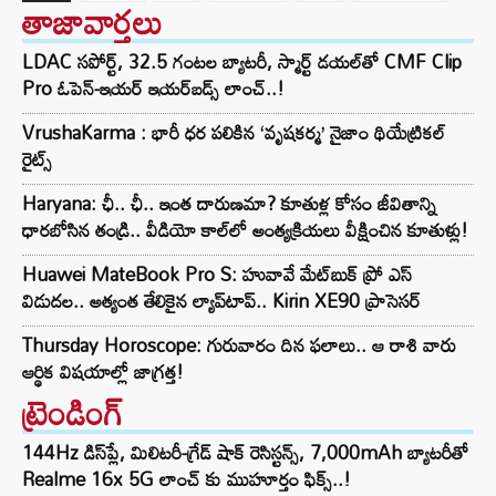
తాజావార్తలు
LDAC సపోర్ట్, 32.5 గంటల బ్యాటరీ, స్మార్ట్ డయల్‌తో CMF Clip
Pro ఓపెన్-ఇయర్ ఇయర్‌బడ్స్ లాంచ్..!
VrushaKarma : భారీ ధర పలికిన ‘వృషకర్మ’ నైజాం థియేట్రికల్
రైట్స్
Haryana: ఛీ.. ఛీ.. ఇంత దారుణమా? కూతుళ్ల కోసం జీవితాన్ని
ధారబోసిన తండ్రి.. వీడియో కాల్‌లో అంత్యక్రియలు వీక్షించిన కూతుళ్లు!
Huawei MateBook Pro S: హువావే మేట్‌బుక్ ప్రో ఎస్
విడుదల.. అత్యంత తేలికైన ల్యాప్‌టాప్.. Kirin XE90 ప్రాసెసర్
Thursday Horoscope: గురువారం దిన ఫలాలు.. ఆ రాశి వారు
ఆర్థిక విషయాల్లో జాగ్రత్త!
ట్రెండింగ్‌
144Hz డిస్‌ప్లే, మిలిటరీ-గ్రేడ్ షాక్ రెసిస్టన్స్, 7,000mAh బ్యాటరీతో
Realme 16x 5G లాంచ్ కు ముహూర్తం ఫిక్స్..!