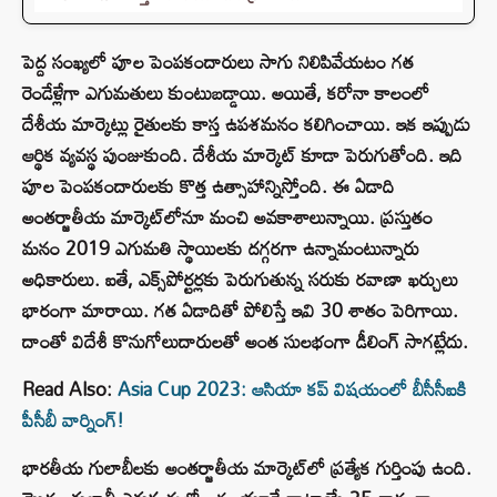
పెద్ద సంఖ్యలో పూల పెంపకందారులు సాగు నిలిపివేయటం గత
రెండేళ్లేగా ఎగుమతులు కుంటుబడ్డాయి. అయితే, కరోనా కాలంలో
దేశీయ మార్కెట్లు రైతులకు కాస్త ఉపశమనం కలిగించాయి. ఇక ఇప్పుడు
ఆర్థిక వ్యవస్థ పుంజుకుంది. దేశీయ మార్కెట్ కూడా పెరుగుతోంది. ఇది
పూల పెంపకందారులకు కొత్త ఉత్సాహాన్నిస్తోంది. ఈ ఏడాది
అంతర్జాతీయ మార్కెట్‌లోనూ మంచి అవకాశాలున్నాయి. ప్రస్తుతం
మనం 2019 ఎగుమతి స్థాయిలకు దగ్గరగా ఉన్నామంటున్నారు
అధికారులు. ఐతే, ఎక్స్‌పోర్టర్లకు పెరుగుతున్న సరుకు రవాణా ఖర్చులు
భారంగా మారాయి. గత ఏడాదితో పోలిస్తే ఇవి 30 శాతం పెరిగాయి.
దాంతో విదేశీ కొనుగోలుదారులతో అంత సులభంగా డీలింగ్‌ సాగట్లేదు.
Read Also:
Asia Cup 2023: ఆసియా కప్‌ విషయంలో బీసీసీఐకి
పీసీబీ వార్నింగ్!
భారతీయ గులాబీలకు అంతర్జాతీయ మార్కెట్‌లో ప్రత్యేక గుర్తింపు ఉంది.