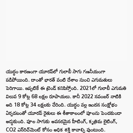
యుద్ధం కారణంగా యూరప్‌లో గులాబీ సాగు గణనీయంగా
పడిపోయింది. దాంతో భారత్‌ వంటి దేశాల నుంచి ఎగుమతులు
పెరిగాయి. ఇప్పటికే ఈ ట్రెండ్ కనిపిస్తోంది. 2021లో గులాబీ ఎగుమతి
విలువ 9 కోట్ల 68 లక్షల రూపాయలు. కానీ 2022 నవంబర్‌ నాటికి
అది 18 కోట్ల 34 లక్షలకు చేరింది. యుద్ధం వల్ల ఇందన సంక్షోభం
ఏర్పడటంతో యూరప్‌ రైతులు ఈ శీతాకాలంలో పూలను పెంచకుండా
అడ్డుకుంది. పూల సాగుకు అవసరమైన హీటింగ్‌, కృత్రిమ లైటింగ్,
CO2 ఎన్‌రిచ్‌మెంట్‌ కోసం అధిక శక్తి కావాల్సి వుంటుంది.