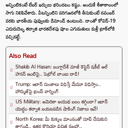
అన్నింటికంటే లేబర్‌ ఖర్చులు భరించటం కష్టం. అందుకే శీతాకాలంలో
సాగు నిలిపివేశారు. వీటన్నింటిని పరిగణనలోకి తీసుకుంటే నవంబర్
వరకు భారతీయ పువ్వులకు డిమాండ్ ఉంటుంది. దాంతో కోవిడ్-19
ఎదురుదెబ్బ తర్వాత భారతదేశపు పూల ఎగుమతులు మళ్లీ ట్రాక్‌లోకి
వచ్చినట్టే.
Also Read
Shakib Al Hasan: బంగ్లాదేశ్ మాజీ కెప్టెన్ షకీబ్ అల్
హసన్ ఇంటిపై.. పెట్రోల్ బాంబు దాడి!
Trump: ఇరాన్ సుంకాలు విధిస్తే మేమూ విధిస్తాం..
హార్ముజ్‌పై ట్రంప్ వార్నింగ్
US Military: అమెరికా ఆయుధ బలం తగ్గిందా? ఇరాన్
యుద్ధం తర్వాత బయటపడిన షాకింగ్ నిజాలు ఇవే!
North Korea: మీ కుక్కల మాంసంతో సూప్ చేసుకుని
తాగండి.. ఉత్తర కొరియా విచిత్ర సలహా..