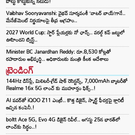
పొట్టు కొట్టుకున్న నటుడు!
Vaibhav Sooryavanshi: వైభవ్ సూర్యవంశీ ‘వాటర్ బాయ్’గానే..
మేనేజ్‌మెంట్ నిర్ణయాలపై తీవ్ర ఆగ్రహం..
2027 World Cup: స్టార్ ప్లేయర్లకు నో ఛాన్స్.. వరల్డ్ కప్ జట్టులో
ఊహించని ట్విస్ట్..
Minister BC Janardhan Reddy: రూ.8,530 కోట్లతో
రహదారుల అభివృద్ధి.. అధికారులకు మంత్రి కీలక ఆదేశాలు
ట్రెండింగ్‌
144Hz డిస్‌ప్లే, మిలిటరీ-గ్రేడ్ షాక్ రెసిస్టన్స్, 7,000mAh బ్యాటరీతో
Realme 16x 5G లాంచ్ కు ముహూర్తం ఫిక్స్..!
AI పవర్‌తో iQOO Z11 ఎంట్రీ.. కొత్త డిజైన్, స్మార్ట్ ఫీచర్లపై క్లారిటీ
ఇచ్చిన కంపెనీ.!
boltt Ace 5G, Evo 4G డిజైన్ రివీల్.. ఆగస్టు 25న భారత్‌లో
లాంచ్‌కు సిద్ధం..!