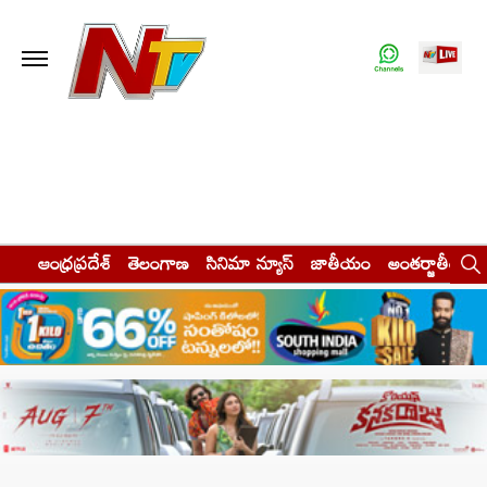
ఆంధ్రప్రదేశ్
తెలంగాణ
సినిమా న్యూస్
జాతీయం
అంతర్జాతీయం