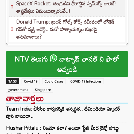
SpaceX Rocket: చంద్రుడిని ఢీకొట్టిన స్పేస్‌ఎక్స్ రాకెట్!
శాస్త్రవేత్తలు ఏమంటున్నారంటే..!
Donald Trump: ట్రంప్ గోల్ఫ్ కోర్స్ సమీపంలో లోడెడ్
గన్‌తో వ్యక్తి అరెస్ట్.. మరో హత్యాయత్నం కుట్రపై
అనుమానాలు?
NTV తెలుగు
వాట్సాప్ ఛానల్ ని ఫాలో
అవ్వండి
TAGS
Covid 19
Covid Cases
COVID-19 Infections
government
Singapore
తాజావార్తలు
Team India: బీసీసీఐ కార్యదర్శికి అస్వస్థత.. టీమిండియా ఫ్యూచర్
ప్లాన్ వాయిదా..
Hushar Pittalu : నిజమా కలా? అంటూ స్టేజ్ మీద లైవ్లో పొట్టు