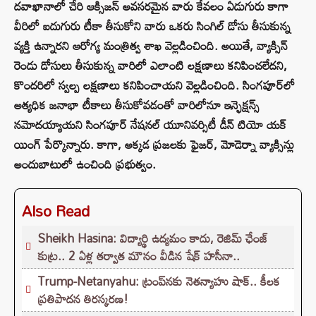
ద‌వాఖానాలో చేరి ఆక్సిజ‌న్ అవ‌స‌ర‌మైన‌ వారు కేవ‌లం ఏడుగురు కాగా
వీరిలో ఐదుగురు టీకా తీసుకోని వారు ఒక‌రు సింగిల్ డోసు తీసుకున్న
వ్య‌క్తి ఉన్నార‌ని ఆరోగ్య మంత్రిత్వ శాఖ వెల్ల‌డించింది. అయితే, వ్యాక్సిన్
రెండు డోసులు తీసుకున్న వారిలో ఎలాంటి ల‌క్ష‌ణాలు క‌నిపించ‌లేద‌ని,
కొంద‌రిలో స్వ‌ల్ప ల‌క్ష‌ణాలు క‌నిపించాయ‌ని వెల్ల‌డించింది. సింగ‌పూర్‌లో
అత్య‌ధిక జ‌నాభా టీకాలు తీసుకోవ‌డంతో వారిలోనూ ఇన్ఫెక్ష‌న్స్
న‌మోద‌య్యాయ‌ని సింగ‌పూర్ నేష‌నల్ యూనివ‌ర్సిటీ డీన్ టియో యక్
యింగ్ పేర్కొన్నారు. కాగా, అక్క‌డ ప్ర‌జ‌ల‌కు ఫైజ‌ర్‌, మోడెర్నా వ్యాక్సిన్లు
అందుబాటులో ఉంచింది ప్ర‌భుత్వం.
Also Read
Sheikh Hasina: విద్యార్థి ఉద్యమం కాదు, రెజిమ్ ఛేంజ్
కుట్ర.. 2 ఏళ్ల తర్వాత మౌనం వీడిన షేక్ హసీనా..
Trump-Netanyahu: ట్రంప్‌నకు నెతన్యాహు షాక్.. కీలక
ప్రతిపాదన తిరస్కరణ!