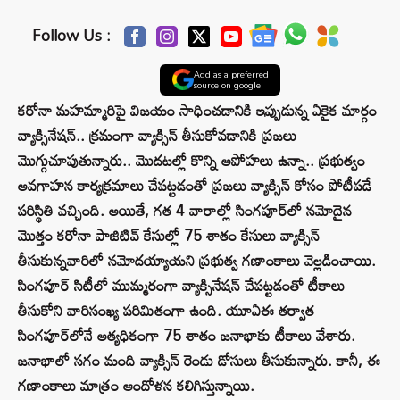
Follow Us :
Add as a preferred
source on google
క‌రోనా మ‌హ‌మ్మారిపై విజ‌యం సాధించ‌డానికి ఇప్పుడున్న ఏకైక మార్గం
వ్యాక్సినేష‌న్‌.. క్ర‌మంగా వ్యాక్సిన్ తీసుకోవ‌డానికి ప్ర‌జ‌లు
మొగ్గుచూపుతున్నారు.. మొద‌ట‌ల్లో కొన్ని అపోహ‌లు ఉన్నా.. ప్ర‌భుత్వం
అవ‌గాహ‌న కార్య‌క్ర‌మాలు చేప‌ట్ట‌డంతో ప్ర‌జ‌లు వ్యాక్సిన్ కోసం పోటీప‌డే
ప‌రిస్థితి వ‌చ్చింది. అయితే, గ‌త 4 వారాల్లో సింగ‌పూర్‌లో న‌మోదైన
మొత్తం క‌రోనా పాజిటివ్ కేసుల్లో 75 శాతం కేసులు వ్యాక్సిన్
తీసుకున్నవారిలో న‌మోద‌య్యాయ‌ని ప్ర‌భుత్వ గ‌ణాంకాలు వెల్ల‌డించాయి.
సింగ‌పూర్ సిటీలో ముమ్మ‌రంగా వ్యాక్సినేష‌న్ చేప‌ట్ట‌డంతో టీకాలు
తీసుకోని వారిసంఖ్య ప‌రిమితంగా ఉంది. యూఏఈ త‌ర్వాత
సింగ‌పూర్‌లోనే అత్య‌ధికంగా 75 శాతం జ‌నాభాకు టీకాలు వేశారు.
జ‌నాభాలో సగం మంది వ్యాక్సిన్ రెండు డోసులు తీసుకున్నారు. కానీ, ఈ
గ‌ణాంకాలు మాత్రం ఆందోళ‌న క‌లిగిస్తున్నాయి.