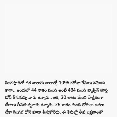
సింగ‌పూర్‌లో గ‌త నాలుగు వారాల్లో 1096 క‌రోనా కేసులు న‌మోదు
కాగా.. అందులో 44 శాతం మంది అంటే 484 మంది వ్యాక్సిన్ పూర్తి
డోస్ తీసుకున్న వారు ఉన్నారు.. ఇక‌, 30 శాతం మంది పాక్షికంగా
టీకాలు తీసుకున్న‌వారు ఉన్నారు. 25 శాతం మంది రోగులు అస‌లు
టీకా సింగిల్ డోస్ కూడా తీసుకోలేదు. ఈ కేసుల్లో తీవ్ర ల‌క్ష‌ణాల‌తో