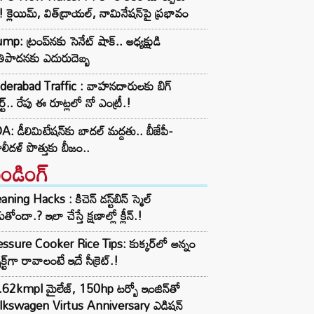
! క్లెయిమ్, విత్‌డ్రాయల్, నామినేషన్‌పై ప్రభావం
mp: ట్రంప్‌నకు సెనేట్ షాక్.. అధ్యక్షుడి
ాతిపాదనకు ఎదురుదెబ్బ
derabad Traffic : వాహనదారులకు బిగ్
్ట్.. రేపు ఈ రూట్లలో నో ఎంట్రీ.!
: డీలిమిటేషన్‌కు బాదల్ మద్దతు.. బీజేపీ-
లీదళ్ పొత్తుకు బీజం..
రెండింగ్‌
aning Hacks : కిచెన్ డస్ట్‌బిన్ స్మెల్
ుతోందా.? ఇలా చేస్తే క్షణాల్లో క్లీన్.!
ssure Cooker Rice Tips: కుక్కర్‌లో అన్నం
ెక్ట్‌గా రావాలంటే ఇదే సీక్రెట్.!
62kmpl మైలేజ్, 150hp టర్బో ఇంజిన్‌తో
lkswagen Virtus Anniversary ఎడిషన్