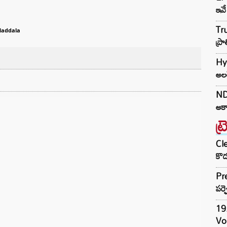
ఇవే
Tru
Maddala
ప్ర
Hy
అలర
NDA
అకా
ట్
Cle
కొడ
Pre
పర్ఫ
19.
Vo