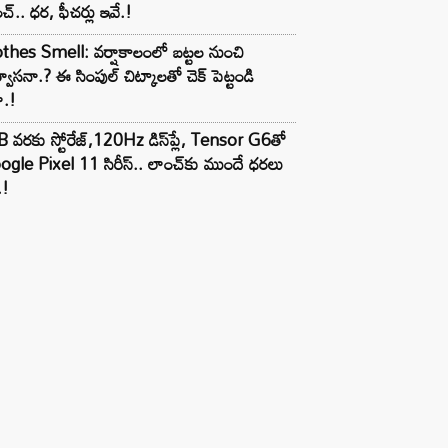
చ్.. ధర, ఫీచర్లు ఇవే.!
thes Smell: వర్షాకాలంలో బట్టల నుంచి
్వాసనా.? ఈ సింపుల్ చిట్కాలతో చెక్ పెట్టండి
ా.!
 వరకు స్టోరేజ్,120Hz డిస్‌ప్లే, Tensor G6తో
gle Pixel 11 సిరీస్.. లాంచ్⁭కు ముందే ధరలు
.!