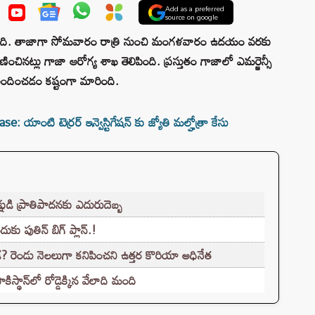
Add as a preferred
source on google
ోంది. తాజాగా సోమవారం రాత్రి నుంచి మంగళవారం ఉదయం వరకు
ినట్లు గాజా ఆరోగ్య శాఖ తెలిపింది. ప్రస్తుతం గాజాలో ఎమర్జెన్సీ
 అందించడం కష్టంగా మారింది.
 యాంటి టెర్రర్ ఇన్వెస్టిగేషన్ కు జ్యోతి మల్హోత్రా కేసు
్షుడి ప్రాతిపాదనకు ఎదురుదెబ్బ
ు పుతిన్ బిగ్ ప్లాన్.!
? రెండు నెలలుగా కనిపించని ఉత్తర కొరియా అధినేత
థాన్‌లో రోడ్డెక్కిన వేలాది మంది