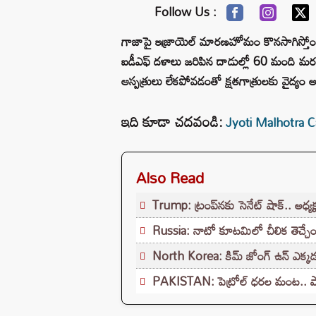
Follow Us :
గాజాపై ఇజ్రాయెల్ మారణహోమం కొనసాగిస్త
ఐడీఎఫ్ దళాలు జరిపిన దాడుల్లో 60 మంది మరణించ
ఆస్పత్రులు లేకపోవడంతో క్షతగాత్రులకు వైద్యం
ఇది కూడా చదవండి:
Jyoti Malhotra Case:
Also Read
Trump: ట్రంప్‌నకు సెనేట్ షాక్.. అధ్యక
Russia: నాటో కూటమిలో చీలిక తెచ్చేందుక
North Korea: కిమ్ జోంగ్ ఉన్ ఎక్కడ
PAKISTAN: పెట్రోల్ ధరల మంట.. పాకిస్