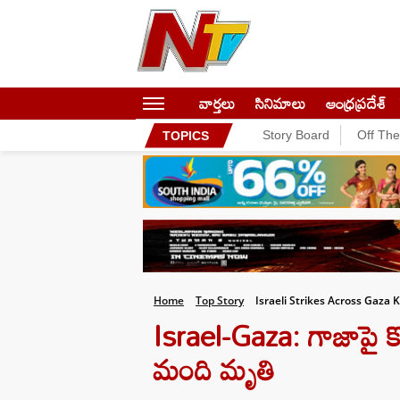
వార్తలు
సినిమాలు
ఆంధ్రప్రదేశ్
Story Board
Off Th
TOPICS
Home
Top Story
Israeli Strikes Across Gaza K
Israel-Gaza: గాజాపై
మంది మృతి