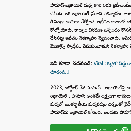
హమాస్-ఇజ్రాయెల్ మధ్య తొలి విడత ఖైదీ-బంద
చేసింది. ఇక ఇజ్రాయెల్ ప్రధాని నెతన్యాహు గ
తీవ్రంగా దాడులు చేస్తోంది. ఇటీవల కాలంలో జ
కోల్పోయారు. కాల్పుల విరమణ ఒప్పందం కొన
చేసినట్లు ఇటీవల నెతన్యాహు వెల్లడించారు. అమెరి
మొత్తా్న్ని స్వాధీనం చేసుకుంటామని నెతన్యాహు 
ఇది కూడా చదవండి:
Viral : కళ్లలో నీళ్
చూడండి..!
2023, అక్టోబర్ 7న హమాస్.. ఇజ్రాయెల్‌పై దా
ఇజ్రాయెల్.. హమాస్ అంతమే లక్ష్యంగా దాడులు 
మధ్యలో అంతర్జాతీయ మధ్యవర్తుల చర్చలతో ఖైదీ-
హమాస్‌ను ఇజ్రాయెల్ కోరింది. అందుకు హమాస్