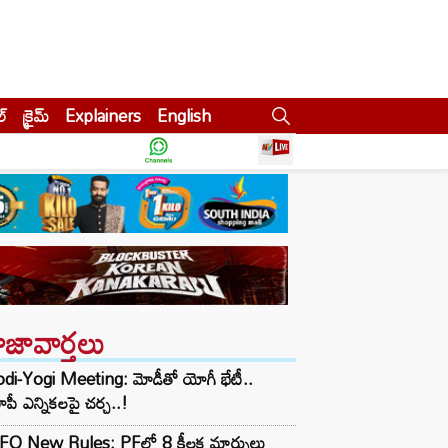
ల్
క్రైమ్
Explainers
English
ాజావార్తలు
di-Yogi Meeting: మోడీతో యోగీ భేటీ..
ీ ఎన్నికలపై చర్చ..!
FO New Rules: PFలో 8 కీలక మార్పులు