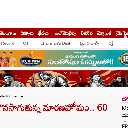
తెలంగాణ
రివ్యూలు
క్రీడలు
ఆటోమొబైల్స్
బిజినెస్‌
టెక్నాలజీ
లైఫ్ స్టై
e Record
OTT
Chairman's Desk
స్టడీ & జాబ్స్
భక్తి
త
illed 60 People
 కొనసాగుతున్న మారణహోమం.. 60
Mo
యూప
EP