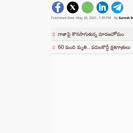
Published Date :May 20, 2025 ,
1:39 PM
By
Suresh 
గాజాపై కొనసాగుతున్న మారణహోమం
60 మంది మృతి.. పదులకొద్దీ క్షతగాత్రులు