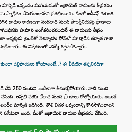
ీల మార్పిడి ఒప్పందం ముగియడంతో ఇజ్రాయెల్ దాడులను తీవ్రతరం
ాజాను స్వాధీనం చేసుకుంటామని ప్రకటించారు. దీంతో ఐడీఎఫ్ మరింత
రిగిన దాడుల కారణంగా వందలాది మంది పాలస్తీనియన్లు ప్రాణాలు
సాగింపునకు హమాస్ అంగీకరించనందునే ఈ దాడులను తీవ్రం
కా అధ్యక్షుడు ట్రంప్‌తో నెతన్యాహు ఫోన్‌లో మాట్లాడిన తర్వాత గాజా
వెల్లడించారు. ఈ విషయంలో వెనక్కి తగ్గేదేలేదన్నారు.
లు రాకుండా ఉల్లిపాయలు కోయాలంటే..? ఈ వీడియో తప్పనిసరిగా
డి చేసి 250 మందిని బందీలుగా తీసుకెళ్లిపోయారు. నాటి నుంచి
చేసింది. ఇప్పటి వరకు వేలాది మంది ప్రాణాలు కోల్పోయారు. అయితే
బందీల మార్పిడి జరిగింది. తొలి విడత ఒప్పందాన్ని కొనసాగించాలని
 ససేమిరా అంది. దీంతో ఇజ్రాయెల్ దాడులు తీవ్రతరం చేసింది.