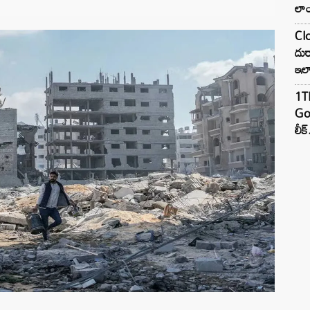
లాం
Clo
దుర
ఇల
1TB
Goo
లీక్