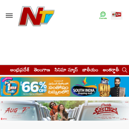
ఆంధ్రప్రదేశ్
తెలంగాణ
సినిమా న్యూస్
జాతీయం
అంతర్జాతీయం