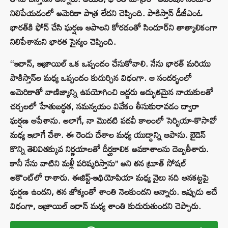
నిలిపేయడంలో అమెరికా పాత్ర లేదని చెప్పింది. పాకిస్తాన్ డీజీఎంఓ
భారత్‌కి ఫోన్ చేసి ఘర్షణ ఆపాలని కోరడంతో సిందూర్‌ని తాత్కాలికంగా
నిలిపేశామని భారత సైన్యం చెప్పింది.
‘‘ఇరాన్, ఇజ్రాయిల్ ఒక ఒప్పందం చేసుకోవాలి. నేను భారత్ మరియు
పాకిస్తాన్‌ల మధ్య ఒప్పందం కుదుర్చిన విధంగా. ఆ సందర్భంలో
అమెరికాతో వాణిజ్యాన్ని ఉపయోగించి ఇద్దరు అద్భుతమైన నాయకులతో
చర్చలలో హేతుబద్ధత, సమన్వయం వివేకం తీసుకురావడం ద్వారా
ఘర్షణ ఆపేశాను. అలాగే, నా మొదటి పదవీ కాలంలో సెర్బియా-కొసావో
మధ్య ఇలాగే చేశా. ఈ రెండు దేశాల మధ్య యుద్ధాన్ని ఆపాను. బైడెన్
కొన్ని తెలివితక్కువ నిర్ణయాలతో దీర్ఘకాలిక అవకాశాలను దెబ్బతీశారు.
కానీ నేను వాటిని మళ్లీ పరిష్కరిస్తాను’’ అని తన ట్రూత్ సోషల్
అకౌంట్‌లో రాశారు. ఈజిప్ట్-ఇథియోపియా మధ్య నైలు నది ఆనకట్టపై
ఘర్షణ ఉందని, తన జోక్యంతో శాంతి నెలకుందని అన్నారు. ఇప్పుడు అదే
విధంగా, ఇజ్రాయిల్ ఇరాన్ మధ్య శాంతి కుదురుతుందని చెప్పారు.