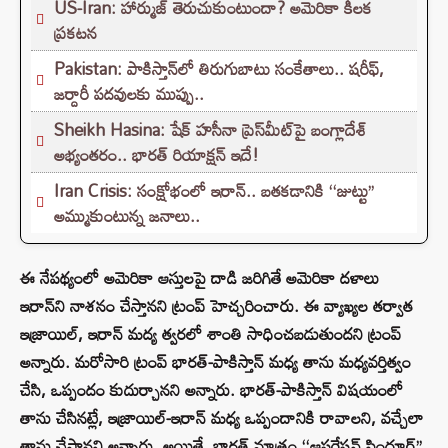
US-Iran: హార్ముజ్ తెరుచుకుంటుందా? అమెరికా కీలక
ప్రకటన
Pakistan: పాకిస్తాన్‌లో తిరుగుబాటు సంకేతాలు.. షరీఫ్,
జర్దారీ పదవులకు ముప్పు..
Sheikh Hasina: షేక్ హసీనా ప్రెస్‌మీట్‌పై బంగ్లాదేశ్
అభ్యంతరం.. భారత్ రియాక్షన్ ఇదే!
Iran Crisis: సంక్షోభంలో ఇరాన్.. బతకడానికి ‘‘జుట్టు’’
అమ్ముకుంటున్న జనాలు..
ఈ నేపథ్యంలో అమెరికా ఆస్తులపై దాడి జరిగితే అమెరికా దళాలు
ఇరాన్‌ని నాశనం చేస్తానని ట్రంప్ హెచ్చరించారు. ఈ వ్యాఖ్యల తర్వాత
ఇజ్రాయిల్, ఇరాన్ మద్య త్వరలో శాంతి సాధించబడుతుందని ట్రంప్
అన్నారు. మరోసారి ట్రంప్ భారత్-పాకిస్తాన్ మధ్య తాను మధ్యవర్తిత్వం
చేసి, ఒప్పందం కుదుర్చానని అన్నారు. భారత్-పాకిస్తాన్ విషయంలో
తాను చేసినట్లే, ఇజ్రాయిల్-ఇరాన్ మధ్య ఒప్పందానికి రావాలని, వచ్చేలా
తాను చేస్తానని అన్నారు. అయితే, భారత్ మాత్రం ‘‘ఆపరేషన్ సిందూర్’’