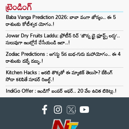
ట్రెండింగ్‌
Baba Vanga Prediction 2026: బాబా వంగా జోస్యం.. ఈ 5
రాశులకు కోటీశ్వర యోగం.!
Jowar Dry Fruits Laddu: ప్రోటీన్ రిచ్ ‘జొన్న డ్రై ఫ్రూప్ట్స్ లడ్డు’..
సులువుగా ఇంట్లోనే చేసేయండి ఇలా..!
Zodiac Predictions : ఆగస్టు 5న బుధ-గురు మహాయోగం.. ఈ 4
రాశులకు డబ్బే డబ్బు.!
Kitchen Hacks : అరటి తొక్కతో ఈ మ్యాజిక్ తెలుసా? బేకింగ్
సోడా కలిపితే సూపర్ రిజల్ట్.!
IndiGo Offer : ఇండిగో బంపర్ ఆఫర్.. 20 వేల ఉచిత టికెట్లు.!