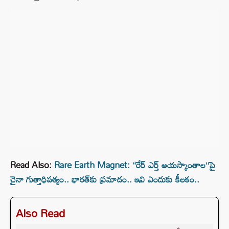
Read Also:
Rare Earth Magnet: “రేర్ ఎర్త్ అయస్కాంతాల”పై
చైనా గుత్తాధిపత్యం.. భారత్‌కు ప్రమాదం.. ఇవి ఎందుకు కీలకం..
Also Read