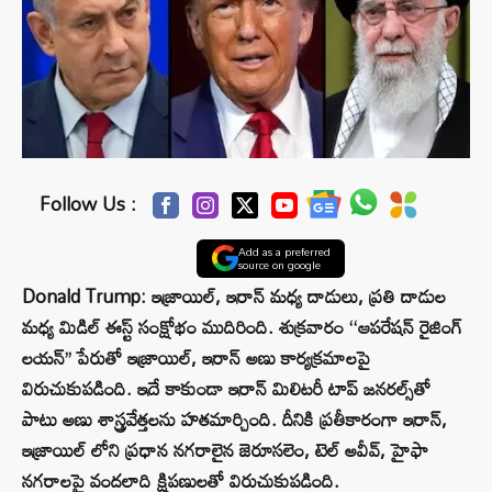
Follow Us :
Add as a preferred
source on google
Donald Trump: ఇజ్రాయిల్, ఇరాన్ మధ్య దాడులు, ప్రతి దాడుల
మధ్య మిడిల్ ఈస్ట్ సంక్షోభం ముదిరింది. శుక్రవారం ‘‘ఆపరేషన్ రైజింగ్
లయన్’’ పేరుతో ఇజ్రాయిల్, ఇరాన్ అణు కార్యక్రమాలపై
విరుచుకుపడింది. ఇదే కాకుండా ఇరాన్ మిలిటరీ టాప్ జనరల్స్‌తో
పాటు అణు శాస్త్రవేత్తలను హతమార్చింది. దీనికి ప్రతీకారంగా ఇరాన్,
ఇజ్రాయిల్ లోని ప్రధాన నగరాలైన జెరూసలెం, టెల్ అవీవ్, హైఫా
నగరాలపై వందలాది క్షిపణులతో విరుచుకుపడింది.