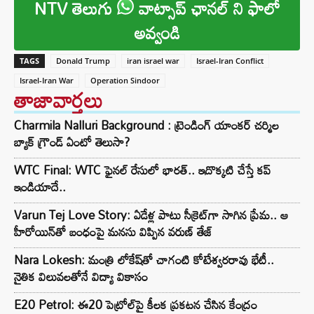
NTV తెలుగు
వాట్సాప్ ఛానల్ ని ఫాలో
అవ్వండి
TAGS
Donald Trump
iran israel war
Israel-Iran Conflict
Israel-Iran War
Operation Sindoor
తాజావార్తలు
Charmila Nalluri Background : ట్రెండింగ్ యాంకర్ చర్మిల
బ్యాక్ గ్రౌండ్ ఏంటో తెలుసా?
WTC Final: WTC ఫైనల్ రేసులో భారత్.. ఇదొక్కటి చేస్తే కప్
ఇండియాదే..
Varun Tej Love Story: ఏడేళ్ల పాటు సీక్రెట్‌గా సాగిన ప్రేమ.. ఆ
హీరోయిన్‌తో బంధంపై మనసు విప్పిన వరుణ్ తేజ్
Nara Lokesh: మంత్రి లోకేష్‌తో చాగంటి కోటేశ్వరరావు భేటీ..
నైతిక విలువలతోనే విద్యా వికాసం
E20 Petrol: ఈ20 పెట్రోల్‌పై కీలక ప్రకటన చేసిన కేంద్రం