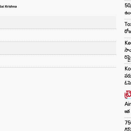
50
Sai Krishna
ఉంచ
Tox
రోజ
Ke
సాం
రిప్
Ko
వరు
ఓపె
ట్
Air
ఇక 
75
డిస