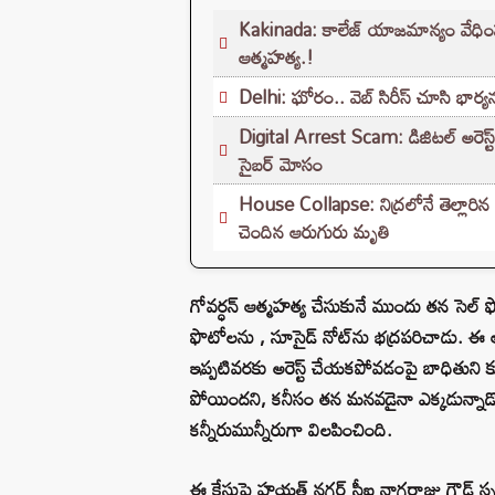
Kakinada: కాలేజ్ యాజమాన్యం వేధింపులకి
ఆత్మహత్య.!
Delhi: ఘోరం.. వెబ్ సిరీస్ చూసి భార్
Digital Arrest Scam: డిజిటల్ అరెస్ట్
సైబర్ మోసం
House Collapse: నిద్రలోనే తెల్లారిన
చెందిన ఆరుగురు మృతి
గోవర్ధన్ ఆత్మహత్య చేసుకునే ముందు తన సెల్ ఫ
ఫొటోలను , సూసైడ్ నోట్‌ను భద్రపరిచాడు. ఈ ఆధ
ఇప్పటివరకు అరెస్ట్ చేయకపోవడంపై బాధితుని కు
పోయిందని, కనీసం తన మనవడైనా ఎక్కడున్నాడో 
కన్నీరుమున్నీరుగా విలపించింది.
ఈ కేసుపై హయత్ నగర్ సీఐ నాగరాజు గౌడ్ స్పం