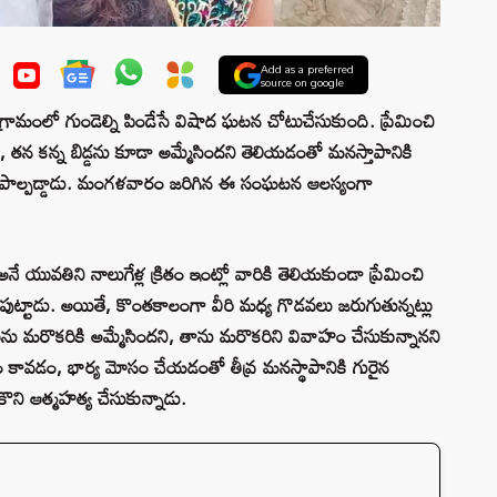
Add as a preferred
source on google
్రామంలో గుండెల్ని పిండేసే విషాద ఘటన చోటుచేసుకుంది. ప్రేమించి
, తన కన్న బిడ్డను కూడా అమ్మేసిందని తెలియడంతో మనస్తాపానికి
కి పాల్పడ్డాడు. మంగళవారం జరిగిన ఈ సంఘటన ఆలస్యంగా
అనే యువతిని నాలుగేళ్ల క్రితం ఇంట్లో వారికి తెలియకుండా ప్రేమించి
పుట్టాడు. అయితే, కొంతకాలంగా వీరి మధ్య గొడవలు జరుగుతున్నట్లు
ును మరొకరికి అమ్మేసిందని, తాను మరొకరిని వివాహం చేసుకున్నానని
ూరం కావడం, భార్య మోసం చేయడంతో తీవ్ర మనస్థాపానికి గురైన
ని ఆత్మహత్య చేసుకున్నాడు.