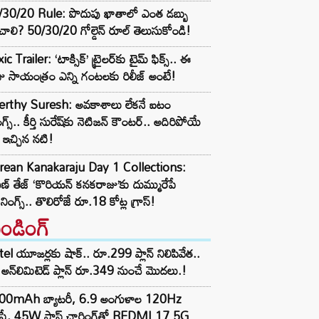
/30/20 Rule: పొదుపు ఖాతాలో ఎంత డబ్బు
ాలి? 50/30/20 గోల్డెన్ రూల్ తెలుసుకోండి!
ic Trailer: ‘టాక్సిక్’ ట్రైలర్‌కు టైమ్ ఫిక్స్.. ఈ
ు సాయంత్రం ఎన్ని గంటలకు రిలీజ్ అంటే!
erthy Suresh: అవకాశాలు లేకనే ఐటం
గ్స్.. కీర్తి సురేష్‌కు నెటిజన్ కౌంటర్.. అదిరిపోయే
లై ఇచ్చిన నటి!
rean Kanakaraju Day 1 Collections:
ణ్ తేజ్ ‘కొరియన్ కనకరాజు’కు దుమ్మురేపే
నింగ్స్.. తొలిరోజే రూ.18 కోట్ల గ్రాస్!
రెండింగ్‌
tel యూజర్లకు షాక్.. రూ.299 ప్లాన్ నిలిపివేత..
అన్‌లిమిటెడ్ ప్లాన్ రూ.349 నుంచే మొదలు.!
00mAh బ్యాటరీ, 6.9 అంగుళాల 120Hz
్‌ప్లే, 45W ఫాస్ట్ ఛార్జింగ్‌తో REDMI 17 5G