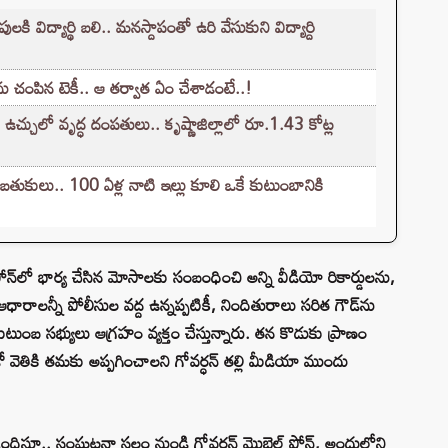
 విద్యార్థి బలి.. మనస్దాపంతో ఉరి వేసుకుని విద్యార్ది
యను చంపిన టెకీ.. ఆ తర్వాత ఏం చేశాడంటే..!
 ఉచ్చులో వృద్ధ దంపతులు.. కృష్ణాజిల్లాలో రూ.1.43 కోట్ల
 బతుకులు.. 100 ఏళ్ల నాటి ఇల్లు కూలి ఒకే కుటుంబానికి
ోన్‌లో భార్య చేసిన మోసాలకు సంబంధించి అన్ని వీడియో రికార్డులను,
ారాలన్నీ పోలీసుల వద్ద ఉన్నప్పటికీ, నిందితురాలు సరిత గౌడ్‌ను
టుంబ సభ్యులు ఆగ్రహం వ్యక్తం చేస్తున్నారు. తన కొడుకు ప్రాణం
వెతికి తమకు అప్పగించాలని గోవర్ధన్ తల్లి మీడియా ముందు
దిస్తూ.. సంఘటనా స్థలం నుండి గోవర్ధన్ మొబైల్ ఫోన్, అందులోని