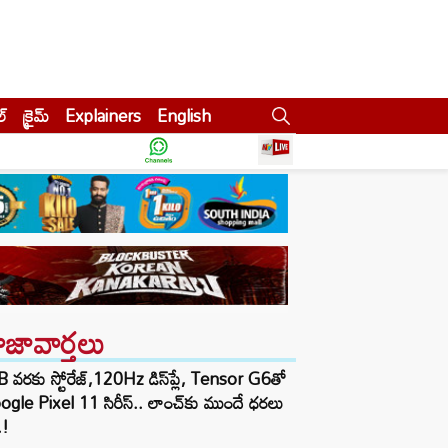
ల్
క్రైమ్
Explainers
English
ాజావార్తలు
 వరకు స్టోరేజ్,120Hz డిస్‌ప్లే, Tensor G6తో
gle Pixel 11 సిరీస్.. లాంచ్⁭కు ముందే ధరలు
.!