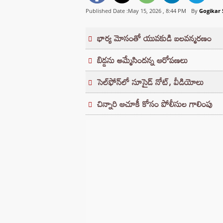
Published Date :May 15, 2026 ,
8:44 PM
By
Gogikar 
భార్య మోసంతో యువకుడి బలవన్మరణం
బిడ్డను అమ్మేసిందన్న ఆరోపణలు
సెల్‌ఫోన్‌లో సూసైడ్ నోట్, వీడియోలు
చిన్నారి ఆచూకీ కోసం పోలీసుల గాలింపు