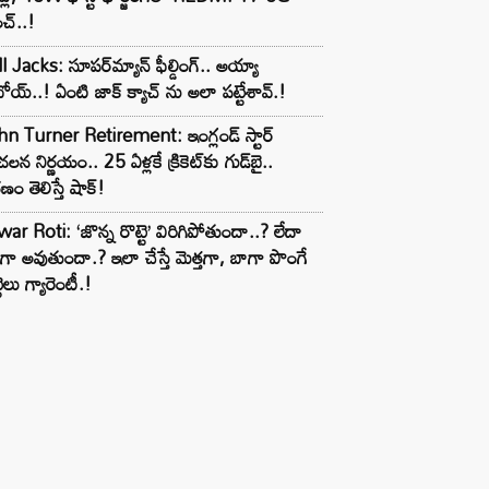
చ్..!
l Jacks: సూపర్‌మ్యాన్ ఫీల్డింగ్.. అయ్యా
ోయ్..! ఏంటి జాక్ క్యాచ్ ను అలా పట్టేశావ్.!
n Turner Retirement: ఇంగ్లండ్ స్టార్
లన నిర్ణయం.. 25 ఏళ్లకే క్రికెట్‌కు గుడ్‌బై..
ణం తెలిస్తే షాక్!
ar Roti: ‘జొన్న రొట్టె’ విరిగిపోతుందా..? లేదా
టిగా అవుతుందా.? ఇలా చేస్తే మెత్తగా, బాగా పొంగే
టెలు గ్యారెంటీ.!