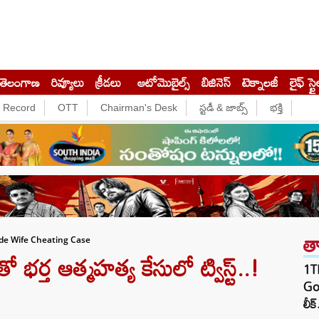
తెలంగాణ
రివ్యూలు
క్రీడలు
ఆటోమొబైల్స్
బిజినెస్‌
టెక్నాలజీ
లైఫ్ స్టై
e Record
OTT
Chairman's Desk
స్టడీ & జాబ్స్
భక్తి
త
de Wife Cheating Case
ర్త ఆత్మహత్య కేసులో ట్విస్ట్..!
1TB
Goo
లీక్