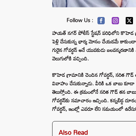
Follow Us :
హయత్ నగర్ పోలీస్ స్టేషన్ పరిధిలోని కొహెడ గ
పెళ్లి చేసుకున్న భార్య మోసం చేయడమే కాకుండా
గురైన గోవర్ధన్ అనే యువకుడు బలవన్మరణాని
వెలుగులోకి వచ్చింది.
కొహెడ గ్రామానికి చెందిన గోవర్ధన్, సరిత గౌడ్ 
వివాహం చేసుకున్నాడు. వీరికి ఒక బాబు కూడా 
తెలుస్తోంది. ఈ క్రమంలోనే సరిత గౌడ్ తన బాబ
గోవర్ధన్‌కు సమాచారం ఇచ్చింది. కన్నబిడ్డ ద
గోవర్ధన్, ఇంట్లో ఎవరూ లేని సమయంలో ఉరేసుకొ
Also Read