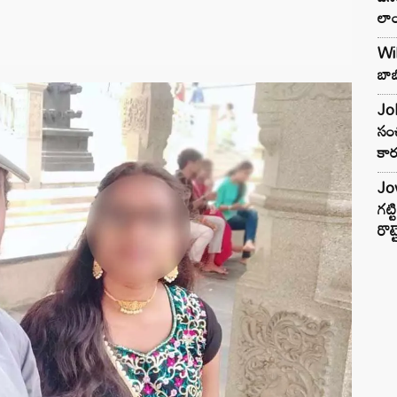
లాం
Wil
బాబ
Joh
సంచ
కార
Jow
గట్
రొట్