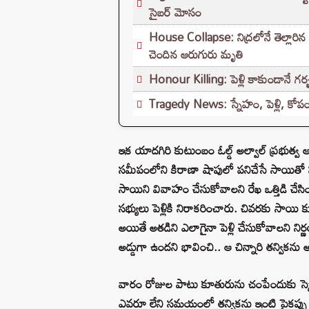
సైబర్ మోసం
House Collapse: నిద్రలోనే తెల్లారిన
చెందిన ఆరుగురు మృతి
Honour Killing: పెళ్లి కాకుండానే గర్
Tragedy News: స్నేహం, పెళ్లి, కోపం.
ఇక యాదగిరి కుటుంబం ఓల్డ్ అల్వాల్ ప్రభుత్వ ఆ
సమీపంలోని కిరాణా షాపులో పనిచేసే సాయితో 
సాయిని వివాహం చేసుకోవాలని రేఖ ఒత్తిడి చే
సభ్యులు పెళ్లికి నిరాకరించారు. చివరకు సాయి కూడ
అయితే అతడిని ఎలాగైనా పెళ్లి చేసుకోవాలని నిర్ణయ
అడ్డుగా ఉందని భావించి.. ఆ చిన్నారి తన్వికను
వారం రోజుల పాటు కూతురును చంపేందుకు స్కెచ
ఎవరూ లేని సమయంలో తన్వికను ఇంటి పైకప్పు పైక