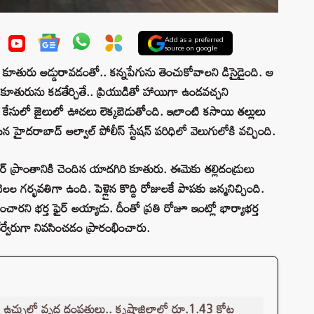
Add as a preferred
source on google
 కూతురు అడ్డురావడంతో.. కన్నపేగును తెంచుకోవాలని డిసైడైంది. ఆ
కూతురును కడతేర్చితే.. ప్రియుడితో హాయిగా ఉండవచ్చని
ిన కేసులో జైలులో ఊచలు లెక్కబెడుతోంది. ఇలాంటి కసాయి తల్లులు
దరాబాద్ అల్వాల్ పోలీస్ స్టేషన్ పరిధిలో వెలుగులోకి వచ్చింది.
ర్ ప్రాంతానికి చెందిన యాదగిరి కూతురు. ఈమెకు తల్లిదండ్రులు
ెలల గర్భవతిగా ఉంది. పెళ్లైన కొద్ది రోజులకే పాపకు జన్మనిచ్చింది.
ారని భర్త ఫైర్ అయ్యాడు. దీంతో ప్రతి రోజూ ఇంట్లో భార్యాభర్త
్వేరుగా నివసించడం ప్రారంభించారు.
 ఉచ్చులో వృద్ధ దంపతులు.. కృష్ణాజిల్లాలో రూ.1.43 కోట్ల