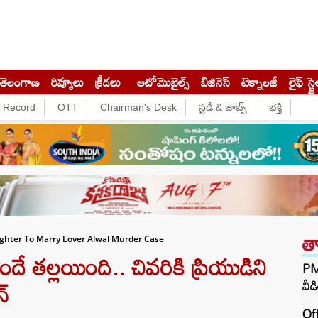
తెలంగాణ
రివ్యూలు
క్రీడలు
ఆటోమొబైల్స్
బిజినెస్‌
టెక్నాలజీ
లైఫ్ స్టై
e Record
OTT
Chairman's Desk
స్టడీ & జాబ్స్
భక్తి
త
ghter To Marry Lover Alwal Murder Case
దే తల్లయింది.. చివరికి ప్రియుడిని
PM 
న్
వీడ
Off