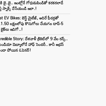
్‌కి బై..బై.. ఇంట్లోనే గోధుమపిండితో కరకరలాడే
్తీ స్నాక్స్ చేసేయండి ఇలా.!
t EV Bikes: బెస్ట్ మైలేజ్, అదిరే ఫీచర్లతో
.1.50 లక్షలలోపు కొనుగోలు చేయగల టాప్-5
బైక్‌లు ఇదిగో..!
redible Story: దేశవాళీ క్రికెట్‌లో 9 వేల రన్స్..
ిండియా డెబ్యూలోనే హాఫ్ సెంచరీ.. కానీ అడ్రస్
కుండా పోయిన ఓపెనర్!