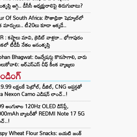
తృప్తి అగ్గి.. డీసీసీ అధ్యక్షురాలిపై తిరుగుబాటు?
r Of South Africa: సౌతాఫ్రికా షెడ్యూల్‌లో
క మార్పులు.. టీ20లు కూడా అక్కడే..
 : కష్టాలు మావి, క్రెడిట్ వాళ్లదా.. భోగాపురం
ుకలో టీడీపీ నేతల అసంతృప్తి
an Bhagwat: రిజర్వేషన్లు కొనసాగాలి, వారు
లుకోవాలి: ఆర్ఎస్ఎస్ చీఫ్ కీలక వ్యాఖ్యలు
రెండింగ్‌
9.99 లక్షలకే పెట్రోల్, డీజిల్, CNG ఆప్షన్లతో
ta Nexon Camo ఎడిషన్ లాంచ్..!
99 అంగుళాల 120Hz OLED డిస్‌ప్లే,
000mAh బ్యాటరీతో REDMI Note 17 5G
చ్..!
ispy Wheat Flour Snacks: బయటి జంక్