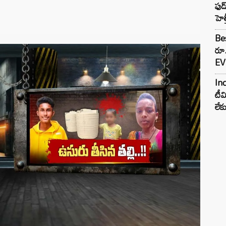
ఫుడ
హెల
Bes
రూ
EV 
Inc
టీమ
లే