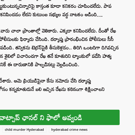
ొట్టుకుంటున్నచిన్నారిపై కాస్తంత కూడా కనికరం చూపించలేదు. పాప
విక కనిపించడం లేదని కుటుంబ సభ్యుల వద్ద నాటకం ఆడింది…
ారు చాలా ప్రాంతాల్లో వెతికారు. ఎక్కడా కనిపించలేదు. దీంతో రేఖ
లీసులకు ఫిర్యాదు చేసింది. దర్యాప్తు ప్రారంభించిన పోలీసులు సీసీ
ది. తన్వికను టెర్రస్‌పైకి తీసుకెళ్లడం.. తిరిగి ఒంటరిగా దిగివచ్చిన
 శైలిలో విచారించగా రేఖ తనే కూతురిని ట్యాంకులో పడేసి హత్య
ానికే ఈ దారుణానికి పాల్పడినట్లు వెల్లడించింది.
చేశారు. ఆమె ప్రియుడిపైనా కేసు నమోదు చేసి దర్యాప్తు
ం కోసం కన్నకూతురునే బలి ఇచ్చిన రేఖను కఠినంగా శిక్షించాలని
వాట్సాప్ ఛానల్ ని ఫాలో అవ్వండి
child murder Hyderabad
hyderabad crime news