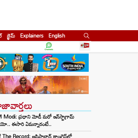
ల్
క్రైమ్
Explainers
English
ాజావార్తలు
Modi: ప్రధాని మోడీ మరో ఇన్‌స్టాగ్రామ్
ియో.. ఈసారి ఏమన్నారంటే..
 The Record: ఆసిఫాబాద్ కాంగ్రెస్‌లో