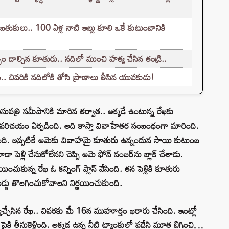
 బతుకులు.. 100 ఏళ్ల నాటి ఇల్లు కూలి ఒకే కుటుంబానికి
భం దాల్చిన కూతురు.. నదిలో ముంచి హత్య చేసిన తండ్రి..
. చివరికి నదిలోకి తోసి ప్రాణాలు తీసిన యువకుడు!
సుపత్రి సమీపానికి మారిన తర్వాత.. అక్కడే ఉంటున్న రేఖకు
పరిచయం ఏర్పడింది. అది కాస్తా వివాహేతర సంబంధంగా మారింది.
సింది. ఇప్పటికే ఆమెకు వివాహమై కూతురు ఉన్నందున సాయి కుటుంబ
ా పెళ్లి చేసుకోలేనని చెప్పి ఆమె ఫోన్ నంబర్‌ను బ్లాక్ చేశాడు.
ించుకున్న రేఖ ఓ కన్నింగ్ ప్లాన్ వేసింది. తన పెళ్లికి కూతురు
 అడ్డు తొలగించుకోవాలని నిర్ణయించుకుంది.
్చేసిన రేఖ.. చివరకు మే 16న ముహూర్తం ఖరారు చేసింది. ఇంట్లో
ి తీసుకెళ్లింది. అక్కడ ఉన్న నీటి ట్యాంకులో పడేసి మూత బిగించి…