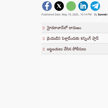
Published Date :May 19, 2026 ,
10:14 PM
By
Suresh
హైదరాబాద్‌లో దారుణం
ప్రియుడిని పెళ్లాడేందుకు కన్నింగ్ ప్లాన్
బట్టబయలు చేసిన పోలీసులు