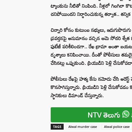
ట్యాంకును నీటితో నింపింది. నీళ్లలో గిలగిలా క
చనిపోయిందని నిర్ధారించుకున్న తర్వాత.. తన్
చిన్నారి కోసం కుటుంబ సభ్యులు, ఇరుగుపొరుగు వ
ప్రవర్తనపై అనుమానం వచ్చిన ఆమె సోదరి శ్వేత పో
ఫుటేజీ పరిశీలించగా.. రేఖ డ్రామా అంతా బయటపడిం
దృశ్యాలు కనిపించాయి. దీంతో పోలీసులు తమదైన
చేసినట్లు ఒప్పుకుంది. ప్రియుడిని పెళ్లి చేసుకోవడ
పోలీసులు రేఖపై హత్య కేసు నమోదు చేసి అరెస్ట్ 
కొనసాగిస్తున్నారు. ప్రియుడిని పెళ్లి చేసుకోవడ
స్థానికులు డిమాండ్ చేస్తున్నారు.
NTV తెలుగు
TAGS
Alwal murder case
Alwal police case