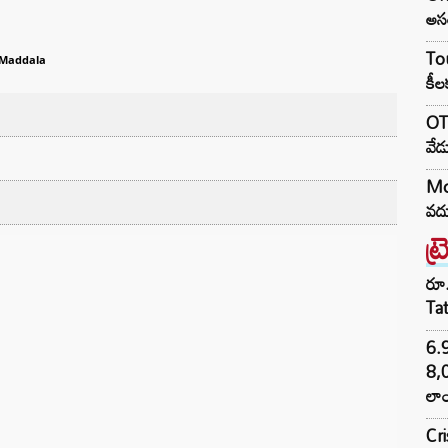
అసం
Tou
 Maddala
కీల
OTR
వేడ
Moh
వదు
ట్
రూ.
Ta
6.
8,
లాం
Cr