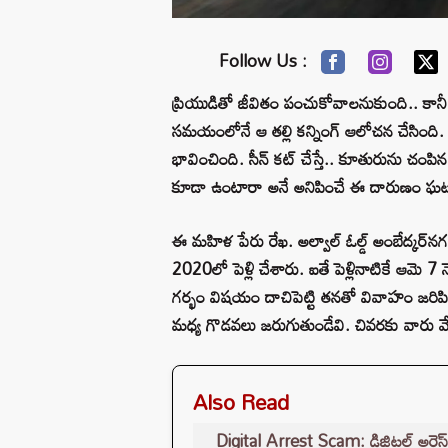
Follow Us :
ప్రియుడితో జీవితం పంచుకోవాలనుకుంది.. కానీ
సమయంలోనే ఆ తల్లి కన్నింగ్ ఆలోచన చేసింది. 
భావించింది. సీన్ కట్ చేస్తే.. కూతురును చంప
కూడా ఉంటారా అనే అనిపించే ఈ దారుణం ఘటన హై
ఈ మహిళ పేరు రేఖ. అల్వాల్ ఓల్డ్ అంబేద్కర్‌నగ
2020లో పెళ్లి చేశారు. ఐతే పెళ్లినాటికే ఆమె 7 న
గర్భం విషయం దాచిపెట్టి తనతో వివాహం జరిపించ
మధ్య గొడవలు జరుగుతుండేవి. చివరకు వారు వేర
Also Read
Digital Arrest Scam: డిజిటల్ అరెస్ట్