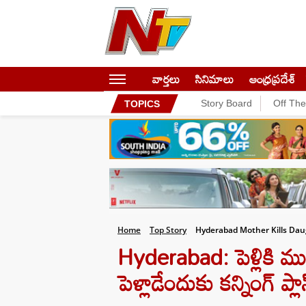
వార్తలు
సినిమాలు
ఆంధ్రప్రదేశ్
Story Board
Off Th
TOPICS
Home
Top Story
Hyderabad Mother Kills Dau
Hyderabad: పెళ్లికి ముం
పెళ్లాడేందుకు కన్నింగ్ ప్లా