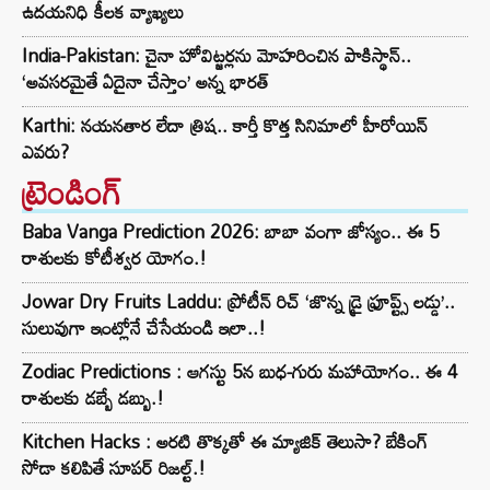
ఉదయనిధి కీలక వ్యాఖ్యలు
India-Pakistan: చైనా హోవిట్జర్లను మోహరించిన పాకిస్థాన్..
‘అవసరమైతే ఏదైనా చేస్తాం’ అన్న భారత్
Karthi: నయనతార లేదా త్రిష.. కార్తీ కొత్త సినిమాలో హీరోయిన్
ఎవరు?
ట్రెండింగ్‌
Baba Vanga Prediction 2026: బాబా వంగా జోస్యం.. ఈ 5
రాశులకు కోటీశ్వర యోగం.!
Jowar Dry Fruits Laddu: ప్రోటీన్ రిచ్ ‘జొన్న డ్రై ఫ్రూప్ట్స్ లడ్డు’..
సులువుగా ఇంట్లోనే చేసేయండి ఇలా..!
Zodiac Predictions : ఆగస్టు 5న బుధ-గురు మహాయోగం.. ఈ 4
రాశులకు డబ్బే డబ్బు.!
Kitchen Hacks : అరటి తొక్కతో ఈ మ్యాజిక్ తెలుసా? బేకింగ్
సోడా కలిపితే సూపర్ రిజల్ట్.!