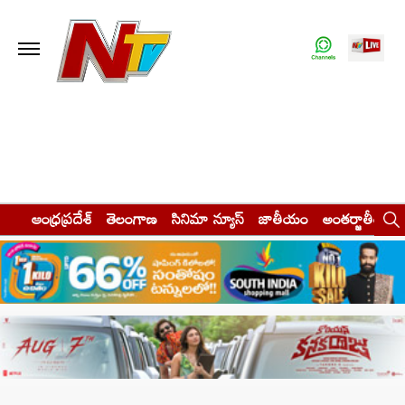
ఆంధ్రప్రదేశ్
తెలంగాణ
సినిమా న్యూస్
జాతీయం
అంతర్జాతీయం