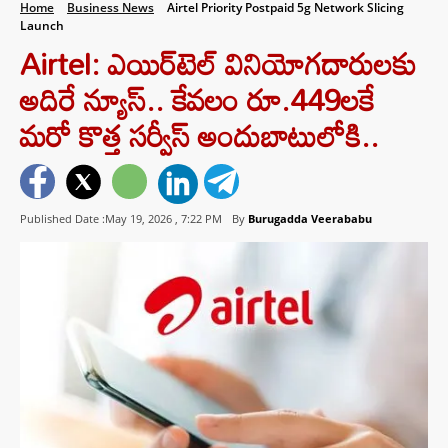
Home
Business News
Airtel Priority Postpaid 5g Network Slicing
Launch
Airtel: ఎయిర్‌టెల్ వినియోగదారులకు
అదిరే న్యూస్.. కేవలం రూ.449లకే
మరో కొత్త సర్వీస్ అందుబాటులోకి..
Published Date :May 19, 2026 ,
7:22 PM
By
Burugadda Veerababu