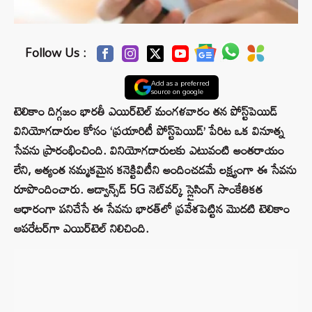
Follow Us :
Add as a preferred
source on google
టెలికాం దిగ్గజం భారతీ ఎయిర్‌టెల్ మంగళవారం తన పోస్ట్‌పెయిడ్
వినియోగదారుల కోసం ‘ప్రయారిటీ పోస్ట్‌పెయిడ్’ పేరిట ఒక వినూత్న
సేవను ప్రారంభించింది. వినియోగదారులకు ఎటువంటి అంతరాయం
లేని, అత్యంత నమ్మకమైన కనెక్టివిటీని అందించడమే లక్ష్యంగా ఈ సేవను
రూపొందించారు. అడ్వాన్స్‌డ్ 5G నెట్‌వర్క్ స్లైసింగ్ సాంకేతికత
ఆధారంగా పనిచేసే ఈ సేవను భారత్‌లో ప్రవేశపెట్టిన మొదటి టెలికాం
ఆపరేటర్‌గా ఎయిర్‌టెల్ నిలిచింది.