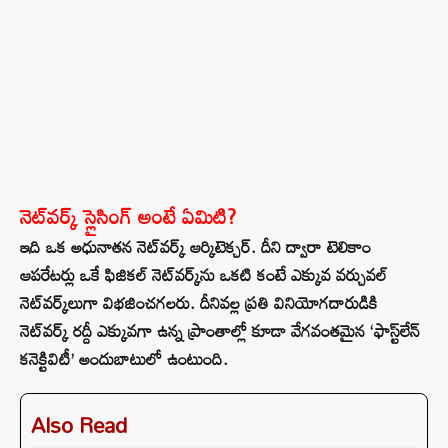
నెట్‌వర్క్ స్లైసింగ్ అంటే ఏమిటి?
ఇది ఒక అధునాతన నెట్‌వర్క్ ఆర్కిటెక్చర్. దీని ద్వారా టెలికాం
ఆపరేటర్లు ఒకే ఫిజికల్ నెట్‌వర్క్‌ను ఒకటి కంటే ఎక్కువ వర్చువల్
నెట్‌వర్క్‌లుగా విభజించగలరు. దీనివల్ల ప్రతి వినియోగదారుడికి
నెట్‌వర్క్‌ రద్దీ ఎక్కువగా ఉన్న ప్రాంతాల్లో కూడా వేగవంతమైన ‘ఫాస్ట్‌లేన్
కనెక్టివిటీ’ అందుబాటులో ఉంటుంది.
Also Read