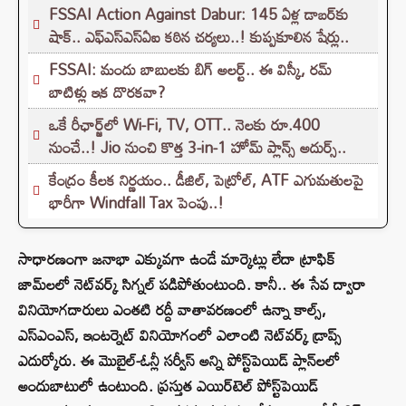
FSSAI Action Against Dabur: 145 ఏళ్ల డాబర్‌కు
షాక్.. ఎఫ్‌ఎస్‌ఎస్‌ఏఐ కఠిన చర్యలు..! కుప్పకూలిన షేర్లు..
FSSAI: మందు బాబులకు బిగ్ అలర్ట్.. ఈ విస్కీ, రమ్
బాటిళ్లు ఇక దొరకవా?
ఒకే రీఛార్జ్‌లో Wi-Fi, TV, OTT.. నెలకు రూ.400
నుంచే..! Jio నుంచి కొత్త 3-in-1 హోమ్ ప్లాన్స్ అదుర్స్..
కేంద్రం కీలక నిర్ణయం.. డీజిల్, పెట్రోల్, ATF ఎగుమతులపై
భారీగా Windfall Tax పెంపు..!
సాధారణంగా జనాభా ఎక్కువగా ఉండే మార్కెట్లు లేదా ట్రాఫిక్
జామ్‌లలో నెట్‌వర్క్ సిగ్నల్ పడిపోతుంటుంది. కానీ.. ఈ సేవ ద్వారా
వినియోగదారులు ఎంతటి రద్దీ వాతావరణంలో ఉన్నా కాల్స్,
ఎస్ఎంఎస్, ఇంటర్నెట్ వినియోగంలో ఎలాంటి నెట్‌వర్క్ డ్రాప్స్
ఎదుర్కోరు. ఈ మొబైల్-ఓన్లీ సర్వీస్ అన్ని పోస్ట్‌పెయిడ్ ప్లాన్‌లలో
అందుబాటులో ఉంటుంది. ప్రస్తుత ఎయిర్‌టెల్ పోస్ట్‌పెయిడ్