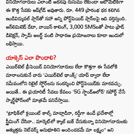
వినియోగదారులు ఎలాంటి అదనపు రుసుము లేకుండా ఆటోమేటిక్‌గా
ఈ కొత్త సేవకు అప్‌గ్రేడ్ అవుతారు. రూ. 449 ప్రారంభ ధర కలిగిన
ఇండివిడ్యువల్ ప్లాన్‌తో సహా అన్ని పోస్ట్‌పెయిడ్ ప్లాన్‌లపై ఇది వర్తిస్తుంది.
అన్‌లిమిటెడ్ డేటా, వాయిస్ కాలింగ్, 3,000 SMSలతో పాటు ఫ్రాడ్
డిటెక్షన్, స్పామ్ అలర్ట్ వంటి సాధారణ ప్రయోజనాలు కూడా ఇందులో
లభిస్తాయి.
యాక్సెస్ ఎలా పొందాలి?
ఎయిర్‌టెల్ ప్రీపెయిడ్ వినియోగదారులు లేదా కొత్తగా ఈ సేవలోకి
మారాలనుకునే వారు ‘ఎయిర్‌టెల్ థాంక్స్’ యాప్ ద్వారా లేదా
సమీపంలోని రిటైల్ స్టోర్‌లను సందర్శించి పోస్ట్‌పెయిడ్‌కు మారవచ్చు.
అయితే.. ఈ ప్రయారిటీ సేవలు కేవలం ‘5G స్టాండ్‌అలోన్’ సపోర్ట్ చేసే
స్మార్ట్‌ఫోన్‌లలో మాత్రమే పనిచేస్తాయి.
“ట్రాఫిక్‌లో క్లయింట్ కాల్స్ మాట్లాడినా, రద్దీగా ఉండే ప్రదేశాల్లో
స్ట్రీమింగ్ చేసినా.. మార్కెట్‌లో క్యాబ్ బుక్ చేసుకున్నా వినియోగదారులకు
అత్యుత్తమ నెట్‌వర్క్ అనుభూతిని అందించడమే మా లక్ష్యం” అని