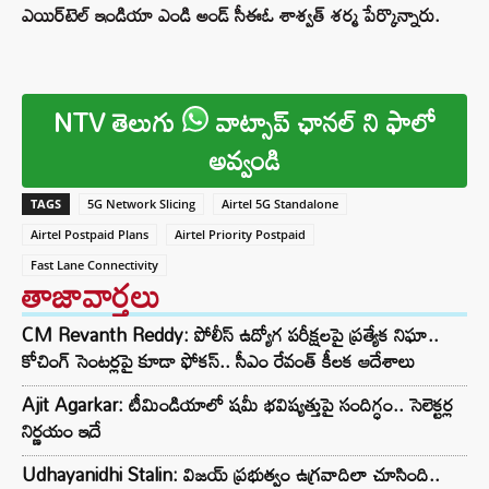
ఎయిర్‌టెల్ ఇండియా ఎండి అండ్ సీఈఓ శాశ్వత్ శర్మ పేర్కొన్నారు.
NTV తెలుగు
వాట్సాప్ ఛానల్ ని ఫాలో
అవ్వండి
TAGS
5G Network Slicing
Airtel 5G Standalone
Airtel Postpaid Plans
Airtel Priority Postpaid
Fast Lane Connectivity
తాజావార్తలు
CM Revanth Reddy: పోలీస్ ఉద్యోగ పరీక్షలపై ప్రత్యేక నిఘా..
కోచింగ్ సెంటర్లపై కూడా ఫోకస్.. సీఎం రేవంత్ కీలక ఆదేశాలు
Ajit Agarkar: టీమిండియాలో షమీ భవిష్యత్తుపై సందిగ్ధం.. సెలెక్టర్ల
నిర్ణయం ఇదే
Udhayanidhi Stalin: విజయ్ ప్రభుత్వం ఉగ్రవాదిలా చూసింది..