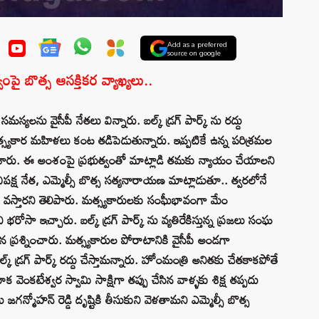
Add as a preferred
source on google
పై బొత్స ఆసక్తికర వ్యాఖ్యలు..
స్యలను వైసీపీ నేతలు విన్నారు. బల్క్ డ్రగ్ పార్క్ ను రద్దు
యకార మహిళలు కంట తడిపెడుతున్నారు. ఇప్పటికే ఉన్న పరిశ్రమల
చేశారు. ఈ అంశంపై ప్రభుత్వంతో మాట్లాడి తమకు న్యాయం చేయాలని
క్ష నేత, ఎమ్మెల్సీ బొత్స సత్యనారాయణ మాట్లాడుతూ.. త్వరలోనే
 వస్తారని తెలిపారు. మత్స్యకారులకు సంఘీభావంగా మేం
ోసా ఇచ్చారు. బల్క్ డ్రగ్ పార్క్ ను వ్యతిరేకిస్తున్న ప్రజలు సంఘ
 ప్రశ్నించారు. మత్స్యకారుల పోరాటానికి వైసీపీ అండగా
్ డ్రగ్ పార్క్ రద్దు చేస్తామన్నారు. హోంమంత్రి అనితకు చేతకాకపోతే
ంకటేశ్వర స్వామి సాక్షిగా తప్పు చేసిన వాళ్ళకు శిక్ష తప్పదు
గన్మోహన్ రెడ్డి దృష్టికి తీసుకుని వెళతామని ఎమ్మెల్సీ బొత్స