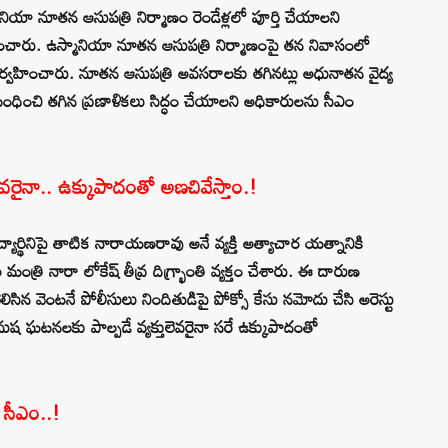
 ఉస్మానియా నూత‌న ఆసుప‌త్రి నిర్మాణం రెండేళ్లలో పూర్తి చేయాల‌ని
ేశించారు. ఉస్మానియా నూత‌న ఆసుప‌త్రి నిర్మాణంపై త‌న నివాసంలో
నిర్వ‌హించారు. నూత‌న ఆసుప‌త్రి అవ‌స‌రాల‌కు త‌గిన‌ట్లు అధునాతన వైద్య
ధించి త‌గిన‌ ప్ర‌ణాళిక‌లు సిద్ధం చేయాల‌ని అధికారుల‌ను సీఎం
రైనా.. ఉక్కుపాదంతో అణచివేస్తాం.!
ార్థినిపై తాటిక నారాయణరావు అనే వ్యక్తి అత్యాచార యత్నానికి
 మంత్రి నారా లోకేష్ తీవ్ర దిగ్భ్రాంతి వ్యక్తం చేశారు. ఈ దారుణ
న వెంటనే పోలీసులు నిందితుడిపై పోక్సో కేసు నమోదు చేసి అరెస్టు
ష ఘటనలకు పాల్పడే వ్యక్తులెవరైనా సరే ఉక్కుపాదంతో
న సీఎం..!