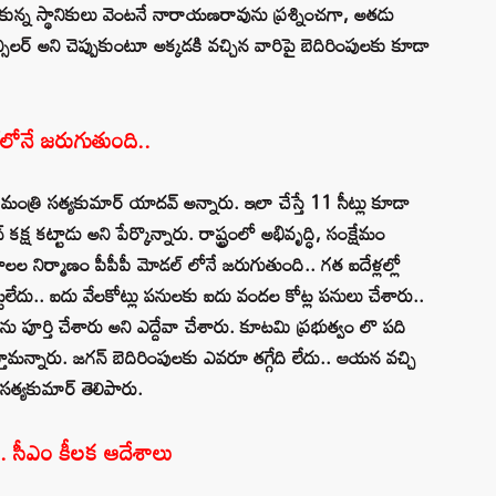
కున్న స్థానికులు వెంటనే నారాయణరావును ప్రశ్నించగా, అతడు
న్సిలర్ అని చెప్పుకుంటూ అక్కడకి వచ్చిన వారిపై బెదిరింపులకు కూడా
్⁬లోనే జరుగుతుంది..
 మంత్రి సత్యకుమార్ యాదవ్ అన్నారు. ఇలా చేస్తే 11 సీట్లు కూడా
్ష కట్టాడు అని పేర్కొన్నారు. రాష్ట్రంలో అభివృద్ధి, సంక్షేమం
లల నిర్మాణం పీపీపీ మోడల్ లోనే జరుగుతుంది.. గత‌ ఐదేళ్లల్లో
పట్టలేదు.. ఐదు వేల‌కోట్లు పనులకు ఐదు వందల‌ కోట్ల పనులు చేశారు..
 పూర్తి చేశారు అని ఎద్దేవా చేశారు. కూటమి ప్రభుత్వం లొ పది
్తామన్నారు. జగన్ బెదిరింపులకు ఎవరూ తగ్గేది లేదు.. ఆయన వచ్చి
ి సత్యకుమార్ తెలిపారు.
ి.. సీఎం కీలక ఆదేశాలు