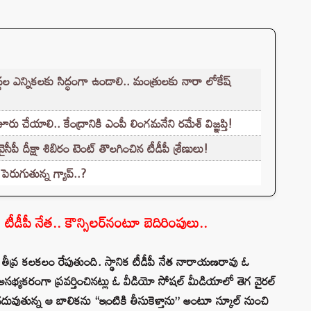
ల ఎన్నికలకు సిద్ధంగా ఉండాలి.. మంత్రులకు నారా లోకేష్
చేయాలి.. కేంద్రానికి ఎంపీ లింగమనేని రమేశ్ విజ్ఞప్తి!
పీ దీక్షా శిబిరం టెంట్ తొలగించిన టీడీపీ శ్రేణులు!
ెరుగుతున్న గ్యాప్..?
టీడీపీ నేత.. కౌన్సిలర్⁬నంటూ బెదిరింపులు..
 తీవ్ర కలకలం రేపుతుంది. స్థానిక టీడీపీ నేత నారాయణరావు ఓ
్లి అసభ్యకరంగా ప్రవర్తించినట్లు ఓ వీడియో సోషల్ మీడియాలో తెగ వైరల్
వుతున్న ఆ బాలికను “ఇంటికి తీసుకెళ్తాను” అంటూ స్కూల్ నుంచి