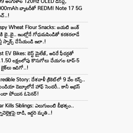
99 అంగుళాల 120Hz OLED డిస్‌ప్లే,
000mAh బ్యాటరీతో REDMI Note 17 5G
చ్..!
ispy Wheat Flour Snacks: బయటి జంక్
్‌కి బై..బై.. ఇంట్లోనే గోధుమపిండితో కరకరలాడే
్తీ స్నాక్స్ చేసేయండి ఇలా.!
t EV Bikes: బెస్ట్ మైలేజ్, అదిరే ఫీచర్లతో
.1.50 లక్షలలోపు కొనుగోలు చేయగల టాప్-5
బైక్‌లు ఇదిగో..!
redible Story: దేశవాళీ క్రికెట్‌లో 9 వేల రన్స్..
ిండియా డెబ్యూలోనే హాఫ్ సెంచరీ.. కానీ అడ్రస్
కుండా పోయిన ఓపెనర్!
r Kills Siblings: ఎలుగుబంటి బీభత్సం..
ాచెల్లెళ్లపై దాడి, ఇద్దరి మృతి..!