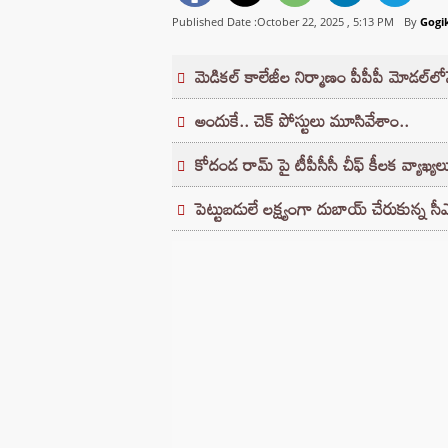
Published Date :October 22, 2025 ,
5:13 PM
By
Gogik
మెడికల్ కాలేజీల నిర్మాణం పీపీపీ మోడల్⁬ల
అందుకే.. చెక్ పోస్టులు మూసివేశాం..
కోదండ రామ్ పై టీపీసీసీ చీఫ్ కీలక వ్యాఖ్యల
పెట్టుబడులే లక్ష్యంగా దుబాయ్ చేరుకున్న సీ