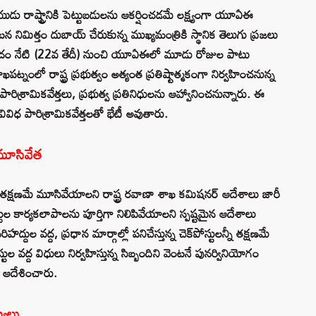
ుడు రాష్ట్రానికి పెట్టుబడులను ఆకర్షించడమే లక్ష్యంగా యూఏఈ
నిమిత్తం దుబాయ్ చేరుకున్న ముఖ్యమంత్రికి స్థానిక తెలుగు ప్రజలు
ందం నేటి (22వ తేదీ) నుంచి యూఏఈలో మూడు రోజుల పాటు
్నంలో రాష్ట్ర ప్రభుత్వం అత్యంత ప్రతిష్టాత్మకంగా నిర్వహించనున్న
ారిశ్రామికవేత్తలు, ప్రభుత్వ ప్రతినిధులను ఆహ్వానించనున్నారు. ఈ
విధ పారిశ్రామికవేత్తలతో భేటీ అవుతారు.
ల మూసివేత
ు తక్షణమే మూసివేయాలని రాష్ట్ర రవాణా శాఖ కమిషనర్‌ ఆదేశాలు జారీ
ల కార్యకలాపాలను పూర్తిగా నిలిపివేయాలని స్పష్టమైన ఆదేశాలు
హద్దుల వద్ద, ప్రధాన మార్గాల్లో పనిచేస్తున్న చెక్‌పోస్టులన్నీ తక్షణమే
 వద్ద విధులు నిర్వహిస్తున్న సిబ్బందిని వెంటనే పునర్వినియోగం
 ఆదేశించారు.
్యలు