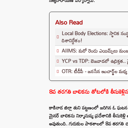
సత్యనారాయణ పేర్కొన్నారు.
Also Read
Local Body Elections: స్థానిక సంస్థ
దిశానిర్దేశం!
AIIMS: మరో రెండు ఎయిమ్స్‌లు మంజూరు 
YCP vs TDP: బెజవాడలో ఉద్రిక్తత.. వైసీ
OTR: టీడీపీ - జనసేన ఇంచార్జ్‌ల మధ్య ప
8వ తరగతి బాలికను తోటలోకి తీసుకెళ్లిన 
కాకినాడ జిల్లా తుని పట్టణంలో జరిగిన ఓ ఘటన
మైనర్ బాలికను నిర్మానుష్య ప్రదేశానికి తీసుకెళ
అవుతుంది. గురుకుల పాఠశాలలో 8వ తరగతి చదు