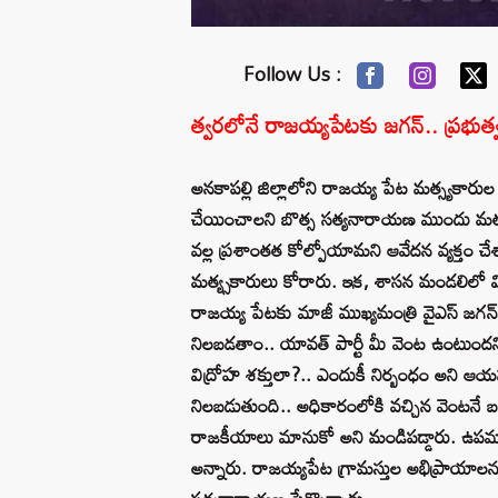
Follow Us :
త్వరలోనే రాజయ్యపేటకు జగన్.. ప్రభుత్వం
అనకాపల్లి జిల్లాలోని రాజయ్య పేట మత్స్యకారుల సమ
చేయించాలని బొత్స సత్యనారాయణ ముందు మత్స్
వల్ల ప్రశాంతత కోల్పోయామని ఆవేదన వ్యక్తం 
మత్య్సకారులు కోరారు. ఇక, శాసన మండలిలో విప
రాజయ్య పేటకు మాజీ ముఖ్యమంత్రి వైఎస్ జగన్
నిలబడతాం.. యావత్ పార్టీ మీ వెంట ఉంటుందని భర
విద్రోహ శక్తులా?.. ఎందుకీ నిర్బంధం అని ఆయన
నిలబడుతుంది.. అధికారంలోకి వచ్చిన వెంటనే బల్క
రాజకీయాలు మానుకో అని మండిపడ్డారు. ఉపమాక వె
అన్నారు. రాజయ్యపేట గ్రామస్తుల అభిప్రాయాలను జ