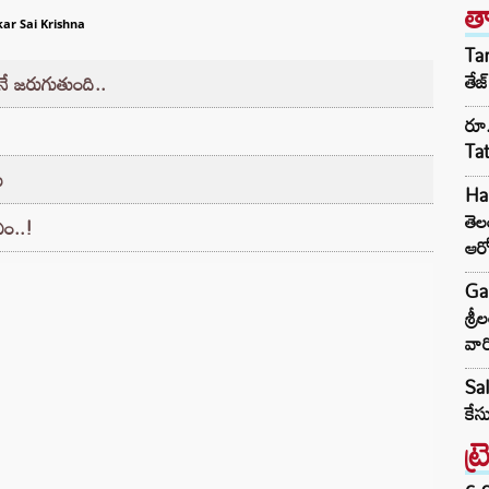
త
ar Sai Krishna
Tar
తేజ
ోనే జరుగుతుంది..
రూ.
Ta
ు
Har
తె
ఎం..!
ఆర
Ga
శ్ర
వార
Sal
కేస
ట్