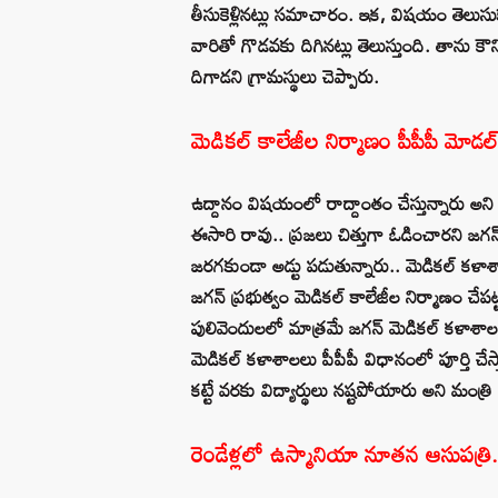
తీసుకెళ్లినట్లు సమాచారం. ఇక, విషయం తెలుసు
వారితో గొడవకు దిగినట్లు తెలుస్తుంది. తాను కౌ
దిగాడని గ్రామస్థులు చెప్పారు.
మెడికల్ కాలేజీల నిర్మాణం పీపీపీ మోడల
ఉద్దానం‌ విషయంలో రాద్దాంతం చేస్తున్నారు అని
ఈసారి రావు.. ప్రజలు చిత్తుగా ఓడించారని జగన్ కక
జరగకుండా అడ్టు పడుతున్నారు.. మెడికల్ కళాశా
జగన్ ప్రభుత్వం ‌మెడికల్‌ కాలేజీల నిర్మాణం చే
పులివెందులలో మాత్రమే జగన్ మెడికల్ కళాశాలను
మెడికల్ కళాశాలలు పీపీపీ విధానంలో పూర్తి చేస
కట్టే వరకు విద్యార్థులు నష్టపోయారు అని మంత్ర
రెండేళ్లలో ఉస్మానియా నూత‌న ఆసుప‌త్ర