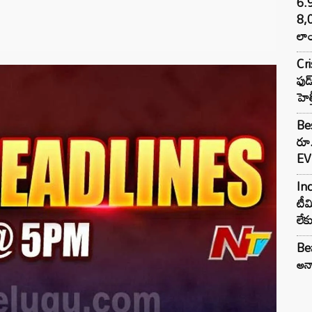
6.
8,
లాం
Cr
ఫుడ
హెల
Bes
రూ
EV 
Inc
టీమ
లే
Bea
అన్న