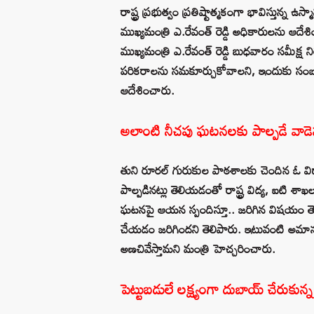
రాష్ట్ర ప్ర‌భుత్వం ప్ర‌తిష్టాత్మ‌కంగా భావిస్తున్న
ముఖ్య‌మంత్రి ఎ.రేవంత్ రెడ్డి అధికారుల‌ను ఆద
ముఖ్య‌మంత్రి ఎ.రేవంత్ రెడ్డి బుధ‌వారం స‌మీక్ష 
ప‌రిక‌రాల‌ను స‌మ‌కూర్చుకోవాల‌ని, ఇందుకు సంబం
ఆదేశించారు.
అలాంటి నీచపు ఘటనలకు పాల్పడే వాడెవ
తుని రూరల్ గురుకుల పాఠశాలకు చెందిన ఓ విద్య
పాల్పడినట్లు తెలియడంతో రాష్ట్ర విద్య, ఐటి శాఖల
ఘటనపై ఆయన స్పందిస్తూ.. జరిగిన విషయం తెలిసి
చేయడం జరిగిందని తెలిపారు. ఇటువంటి అమాను
అణచివేస్తామని మంత్రి హెచ్చరించారు.
పెట్టుబడులే లక్ష్యంగా దుబాయ్ చేరుకున్