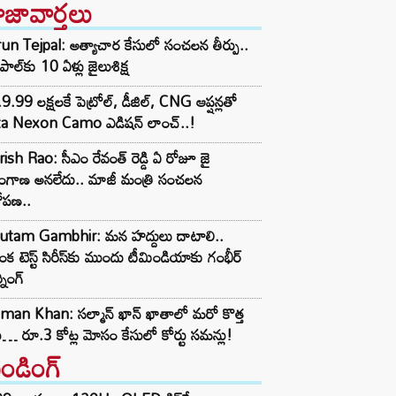
ాజావార్తలు
un Tejpal: అత్యాచార కేసులో సంచలన తీర్పు..
్‌పాల్‌కు 10 ఏళ్లు జైలుశిక్ష
9.99 లక్షలకే పెట్రోల్, డీజిల్, CNG ఆప్షన్లతో
ta Nexon Camo ఎడిషన్ లాంచ్..!
ish Rao: సీఎం రేవంత్ రెడ్డి ఏ రోజూ జై
లంగాణ అనలేదు.. మాజీ మంత్రి సంచలన
ోపణ..
utam Gambhir: మన హద్దులు దాటాలి..
ీలంక టెస్ట్ సిరీస్‌కు ముందు టీమిండియాకు గంభీర్
్నింగ్
man Khan: సల్మాన్ ఖాన్ ఖాతాలో మరో కొత్త
ు… రూ.3 కోట్ల మోసం కేసులో కోర్టు సమన్లు!
రెండింగ్‌