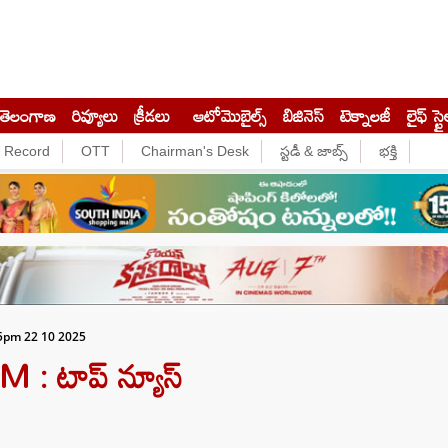
తెలంగాణ
రివ్యూలు
క్రీడలు
ఆటోమొబైల్స్
బిజినెస్‌
టెక్నాలజీ
లైఫ్ స్టై
e Record
OTT
Chairman's Desk
స్టడీ & జాబ్స్
భక్తి
5pm 22 10 2025
 టాప్‌ న్యూస్‌