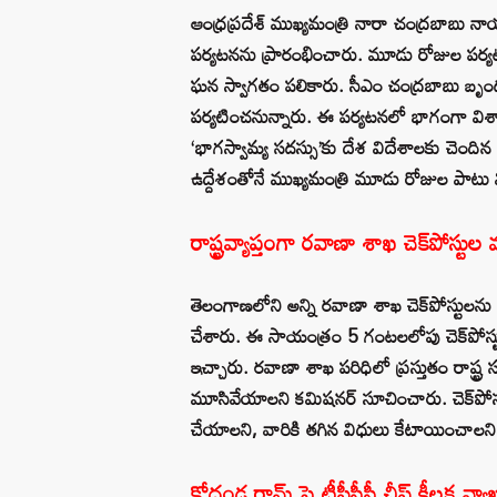
ఆంధ్రప్రదేశ్ ముఖ్యమంత్రి నారా చంద్రబాబు నాయ
పర్యటనను ప్రారంభించారు. మూడు రోజుల పర్యటన 
ఘన స్వాగతం పలికారు. సీఎం చంద్రబాబు బృ
పర్యటించనున్నారు. ఈ పర్యటనలో భాగంగా విశాఖపట
‘భాగస్వామ్య సదస్సు’కు దేశ విదేశాలకు చెందిన ప
ఉద్దేశంతోనే ముఖ్యమంత్రి మూడు రోజుల పాటు వి
రాష్ట్రవ్యాప్తంగా రవాణా శాఖ చెక్‌పోస్టు
తెలంగాణలోని అన్ని రవాణా శాఖ చెక్‌పోస్టులన
చేశారు. ఈ సాయంత్రం 5 గంటలలోపు చెక్‌పోస్టు
ఇచ్చారు. రవాణా శాఖ పరిధిలో ప్రస్తుతం రాష్ట్ర సరి
మూసివేయాలని కమిషనర్‌ సూచించారు. చెక్‌పోస్టుల
చేయాలని, వారికి తగిన విధులు కేటాయించాలని
కోదండ రామ్ పై టీపీసీసీ చీఫ్ కీలక వ్యాఖ