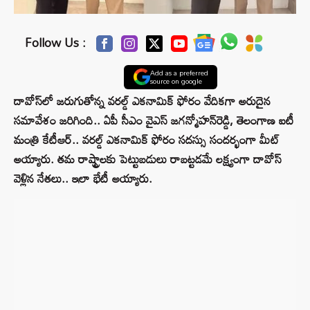
Follow Us :
Add as a preferred
source on google
దావోస్‌లో జరుగుతోన్న వరల్డ్‌ ఎకనామిక్‌ ఫోరం వేదికగా అరుదైన
సమావేశం జరిగింది.. ఏపీ సీఎం వైఎస్‌ జగన్మోహన్‌రెడ్డి, తెలంగాణ ఐటీ
మంత్రి కేటీఆర్‌.. వరల్డ్‌ ఎకనామిక్‌ ఫోరం సదస్సు సందర్భంగా మీట్‌
అయ్యారు. తమ రాష్ట్రాలకు పెట్టుబడులు రాబట్టడమే లక్ష్యంగా దావోస్‌
వెళ్లిన నేతలు.. ఇలా భేటీ అయ్యారు.