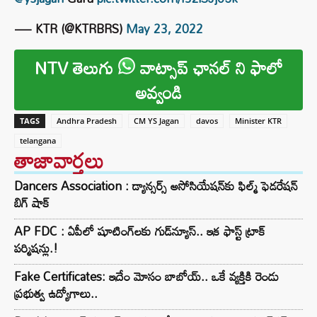
— KTR (@KTRBRS)
May 23, 2022
NTV తెలుగు
వాట్సాప్ ఛానల్ ని ఫాలో
అవ్వండి
TAGS
Andhra Pradesh
CM YS Jagan
davos
Minister KTR
telangana
తాజావార్తలు
Dancers Association : డ్యాన్సర్స్ అసోసియేషన్‌కు ఫిల్మ్ ఫెడరేషన్
బిగ్ షాక్
AP FDC : ఏపీలో షూటింగ్‌లకు గుడ్‌న్యూస్.. ఇక ఫాస్ట్ ట్రాక్
పర్మిషన్లు.!
Fake Certificates: ఇదేం మోసం బాబోయ్.. ఒకే వ్యక్తికి రెండు
ప్రభుత్వ ఉద్యోగాలు..