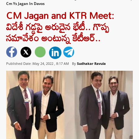
Cm Ys Jagan In Davos
CM Jagan and KTR Meet:
విదేశీ గడ్డపై అరుదైన భేటీ.. గొప్ప
సమావేశం అంటున్న కేటీఆర్..
Published Date :May 24, 2022 ,
8:17 AM
By
Sudhakar Ravula