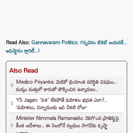
Read Also:
Gannavaram Politics: గన్నవరం టికెట్‌ ఆయనకే..
అధిష్టానం క్లారిటీ..!
Also Read
Medico Priyanka: మెడికో ప్రియాంక పరిస్థితి విషమం..
మద్యం మత్తులో కారుతో తొక్కించిన ఉన్మాదులు..
YS Jagan: 'దిశ' లేకపోతే మహిళల భద్రత ఎలా?..
‘మహిళలు, చిన్నారులకు ఇది చీకటి రోజు’
Minister Nimmala Ramanaidu: వెలిగొండ ప్రాజెక్టుపై
కీలక ఆదేశాలు.. ఈ నెలలోనే నల్లమల సాగర్‌కు కృష్ణా
జలాలు