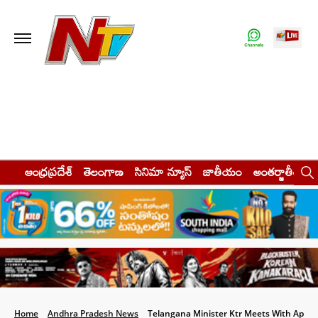
ఆంధ్రప్రదేశ్
తెలంగాణ
సినిమా న్యూస్
జాతీయం
అంతర్జాతీయం
Home
Andhra Pradesh News
Telangana Minister Ktr Meets With Ap