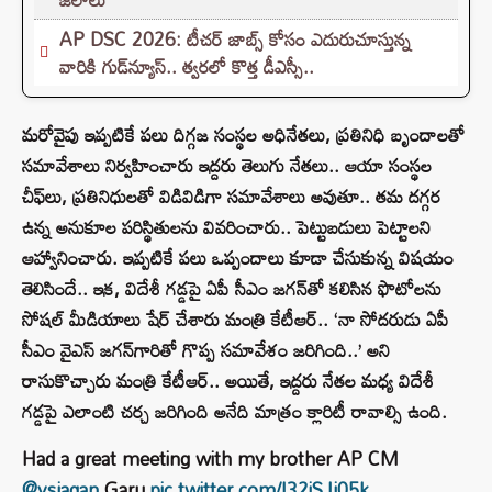
AP DSC 2026: టీచర్ జాబ్స్ కోసం ఎదురుచూస్తున్న
వారికి గుడ్‌న్యూస్.. త్వరలో కొత్త డీఎస్సీ..
మరోవైపు ఇప్పటికే పలు దిగ్గజ సంస్థల అధినేతలు, ప్రతినిధి బృందాలతో
సమావేశాలు నిర్వహించారు ఇద్దరు తెలుగు నేతలు.. ఆయా సంస్థల
చీఫ్‌లు, ప్రతినిధులతో విడివిడిగా సమావేశాలు అవుతూ.. తమ దగ్గర
ఉన్న అనుకూల పరిస్థితులను వివరించారు.. పెట్టుబడులు పెట్టాలని
ఆహ్వానించారు. ఇప్పటికే పలు ఒప్పందాలు కూడా చేసుకున్న విషయం
తెలిసిందే.. ఇక, విదేశీ గడ్డపై ఏపీ సీఎం జగన్‌తో కలిసిన ఫొటోలను
సోషల్‌ మీడియాలు షేర్‌ చేశారు మంత్రి కేటీఆర్.. ‘నా సోదరుడు ఏపీ
సీఎం వైఎస్‌ జగన్‌గారితో గొప్ప సమావేశం జరిగింది..’ అని
రాసుకొచ్చారు మంత్రి కేటీఆర్‌.. అయితే, ఇద్దరు నేతల మధ్య విదేశీ
గడ్డపై ఎలాంటి చర్చ జరిగింది అనేది మాత్రం క్లారిటీ రావాల్సి ఉంది.
Had a great meeting with my brother AP CM
@ysjagan
Garu
pic.twitter.com/I32iSJj05k