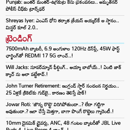
Punjab: జంతర్ మంతర్-ఉగ్రకుట్ర కేసు ప్రకంపనలు.. అమృత్‌సర్
పోలీస్ చీఫ్‌కు ట్రాన్స్‌ఫర్
Shreyas Iyer: ఎంఎస్ ధోని తర్వాత శ్రేయస్ అయ్యర్‌కే ఆ స్థానం..
మిస్టర్ కూల్ 2.0..
ట్రెండింగ్‌
7500mAh బ్యాటరీ, 6.9 అంగుళాల 120Hz డిస్‌ప్లే, 45W ఫాస్ట్
ఛార్జింగ్‌తో REDMI 17 5G లాంచ్..!
Will Jacks: సూపర్‌మ్యాన్ ఫీల్డింగ్.. అయ్యా బాబోయ్..! ఏంటి జాక్
క్యాచ్ ను అలా పట్టేశావ్.!
John Turner Retirement: ఇంగ్లండ్ స్టార్ సంచలన నిర్ణయం..
25 ఏళ్లకే క్రికెట్‌కు గుడ్‌బై.. కారణం తెలిస్తే షాక్!
Jowar Roti: ‘జొన్న రొట్టె’ విరిగిపోతుందా..? లేదా గట్టిగా
అవుతుందా.? ఇలా చేస్తే మెత్తగా, బాగా పొంగే రొట్టెలు గ్యారెంటీ.!
10mm డైనమిక్ డ్రైవర్లు, ANC, 48 గంటల బ్యాటరీతో JBL Live
Buds 4, Live Beam 4 లాంచ్..!