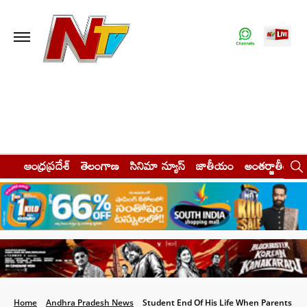
ఆంధ్రప్రదేశ్
తెలంగాణ
సినిమా న్యూస్
జాతీయం
అంతర్జాతీయం
Home
Andhra Pradesh News
Student End Of His Life When Parents