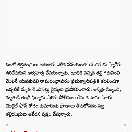
దీంతో తల్లిదండ్రులు బయటకు వెళ్లిన సమయంలో యువకుడు ఫ్యాన్‌కు
ఉరివేసుకుని ఆత్మహత్య చేసుకున్నాడు. ఇంటికి వచ్చిన తల్లి గమనించి
వెంటనే యువకుడిని రామచంద్రాపురం ప్రభుత్వాసుపత్రికి తరలించగా
అప్పటికే మృతి చెందినట్లు వైద్యులు ధ్రువీకరించారు. ఆస్పత్రి సిబ్బంది,
మృతుడి తండ్రి ఫిర్యాదు మేరకు పోలీసులు కేసు నమోదు చేశారు.
మొబైల్‌ ఫోన్‌ కోసం కుమారుడు ప్రాణాలు తీసుకోవడం పట్ల
తల్లిదండ్రులు ఆవేదన వ్యక్తం చేస్తున్నారు.