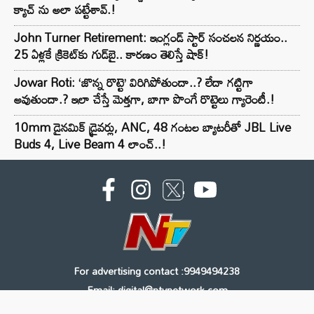
క్యాచ్ ను అలా పట్టేశావ్.!
John Turner Retirement: ఇంగ్లండ్ స్టార్ సంచలన నిర్ణయం..
25 ఏళ్లకే క్రికెట్‌కు గుడ్‌బై.. కారణం తెలిస్తే షాక్!
Jowar Roti: ‘జొన్న రొట్టె’ విరిగిపోతుందా..? లేదా గట్టిగా
అవుతుందా.? ఇలా చేస్తే మెత్తగా, బాగా పొంగే రొట్టెలు గ్యారెంటీ.!
10mm డైనమిక్ డ్రైవర్లు, ANC, 48 గంటల బ్యాటరీతో JBL Live
Buds 4, Live Beam 4 లాంచ్..!
For advertising contact :9949494238
Email: digital@ntvnetwork.com
Copyright © 2000 - 2026 - NTV