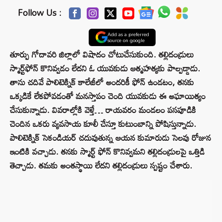
Follow Us :
Add as a preferred
source on google
తూర్పు గోదావరి జిల్లాలో విషాదం చోటుచేసుకుంది. తల్లిదండ్రులు
స్మార్ట్‌ఫోన్‌ కొనివ్వడం లేదని ఓ యువకుడు ఆత్మహత్యకు పాల్పడ్డాడు.
తాను చదివే పాలిటెక్నిక్ కాలేజీలో అందరికీ ఫోన్‌ ఉండటం, తనకు
ఒక్కడికే లేకపోవడంతో మనస్తాపం చెంది యువకుడు ఈ అఘాయిత్యం
చేసుకున్నాడు. వివరాల్లోకి వెళ్తే… రాయవరం మండలం పసపూడికి
చెందిన ఒకరు వ్యవసాయ కూలీ చేస్తూ కుటుంబాన్ని పోషిస్తున్నాడు.
పాలిటెక్నిక్ సెకండియర్ చదువుతున్న ఆయన కుమారుడు సెలవు రోజున
ఇంటికి వచ్చాడు. తనకు స్మార్ట్‌ ఫోన్‌ కొనివ్వమని తల్లిదండ్రులపై ఒత్తిడి
తెచ్చాడు. తమకు అంతస్థాయి లేదని తల్లిదండ్రులు స్పష్టం చేశారు.