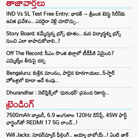
తాజావార్తలు
IND Vs SL Test Free Entry: భారత్ – శ్రీలంక టెస్టు సిరీస్‌కు
ఉచిత ప్రవేశం.. ఎవరైనా వెళ్లి చూడొచ్చు..
Story Board: కమ్మేస్తున్న డ్రగ్స్ భూతం.. మన విద్యార్థుల్ని డ్రగ్స్
నుంచి ఎలా కాపాడుకోవాలి..?
Off The Record: సీఎం సొంత జిల్లాలో టీడీపీకి ఏమైంది?
ఎమ్మెల్యేల తీరుపై చర్చ
Bengaluru: కుళ్లిన మాంసం, పాడైన కూరగాయలు..5-స్టార్
హోటళ్లలో కూడా అదే కంపు..
Dhurandhar : నెట్‌ఫ్లిక్స్‌లో ‘ధురంధర్’ ప్రపంచ రికార్డు..
ట్రెండింగ్‌
7500mAh బ్యాటరీ, 6.9 అంగుళాల 120Hz డిస్‌ప్లే, 45W ఫాస్ట్
ఛార్జింగ్‌తో REDMI 17 5G లాంచ్..!
Will Jacks: సూపర్‌మ్యాన్ ఫీల్డింగ్.. అయ్యా బాబోయ్..! ఏంటి జాక్