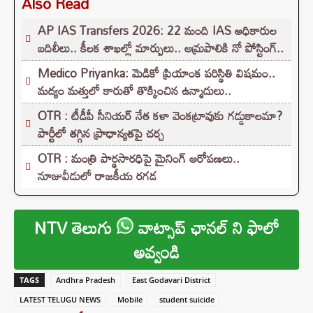
Also Read
AP IAS Transfers 2026: 22 మంది IAS అధికారుల
బదిలీలు.. కీలక శాఖల్లో మార్పులు.. ఆమ్రపాలికి నో పోస్టింగ్..
Medico Priyanka: మెడికో ప్రియాంక పరిస్థితి విషమం..
మద్యం మత్తులో కారుతో తొక్కించిన ఉన్మాదులు..
OTR : టీడీపీ సీనియర్ నేత కళా వెంకట్రావుకు గడ్డుకాలమా?
పార్టీలో తగ్గిన ప్రాధాన్యతపై చర్చ
OTR : మంత్రి పార్థసారధిపై మైనింగ్ ఆరోపణలు..
నూజువీడులో రాజకీయ రగడ
NTV తెలుగు
వాట్సాప్ ఛానల్ ని ఫాలో
అవ్వండి
TAGS
Andhra Pradesh
East Godavari District
LATEST TELUGU NEWS
Mobile
student suicide