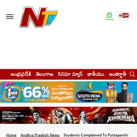
ఆంధ్రప్రదేశ్
తెలంగాణ
సినిమా న్యూస్
జాతీయం
అంతర్జాతీయం
Home
Andhra Pradesh News
Students Complained To Puttaparthi