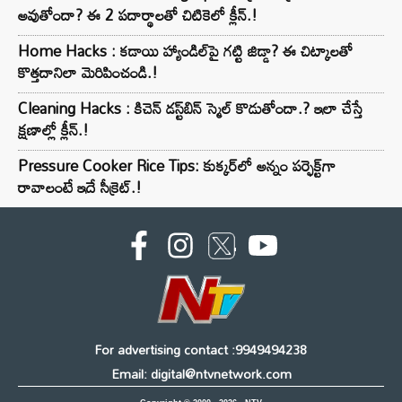
అవుతోందా? ఈ 2 పదార్థాలతో చిటికెలో క్లీన్.!
Home Hacks : కడాయి హ్యాండిల్‌పై గట్టి జిడ్డా? ఈ చిట్కాలతో
కొత్తదానిలా మెరిపించండి.!
Cleaning Hacks : కిచెన్ డస్ట్‌బిన్ స్మెల్ కొడుతోందా.? ఇలా చేస్తే
క్షణాల్లో క్లీన్.!
Pressure Cooker Rice Tips: కుక్కర్‌లో అన్నం పర్ఫెక్ట్‌గా
రావాలంటే ఇదే సీక్రెట్.!
For advertising contact :9949494238
Email: digital@ntvnetwork.com