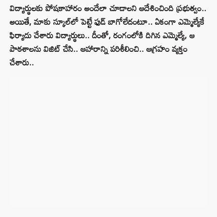
విద్యార్థులకు పోషకాహారం అందేలా చూడాలని ఆదేశించింది ప్రభుత్వం..
అయితే, మాకు స్కూల్‌లో పెట్టే ఫుడ్‌ బాగోలేదంటూ.. ఏకంగా ఎమ్మెల్యేకే
ఫిర్యాదు చేశారు విద్యార్థులు.. దీంతో, రంగంలోకి దిగిన ఎమ్మెల్యే, ఆ
పాఠశాలను విజిట్‌ చేసి.. ఆహారాన్ని పరిశీలించి.. ఆగ్రహం వ్యక్తం
చేశారు..