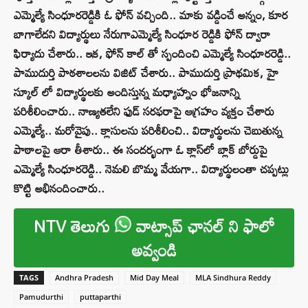
ఎమ్మెల్యే సింధూరరెడ్డికి ఓ ఫోన్‌ వచ్చింది.. మాకు వడ్డించే అన్నం, కూర
బాగాలేదని విద్యార్థులు నేరుగాఎమ్మెల్యే సింధూర రెడ్డికి ఫోన్ ద్వారా
ఫిర్యాదు చేశారు.. ఇక, ఫోన్ కాల్ తో స్పందించి ఎమ్మెల్యే సింధూరరెడ్డి..
పాముదుర్తి పాఠశాలలను విజిట్‌ చేశారు.. పాముదుర్తి ప్రాథమిక, హై
స్కూల్ లో విద్యార్థులకు అందిస్తున్న మధ్యాహ్నం భోజనాన్ని
పరిశీలించారు.. నాణ్యతలేని ఫుడ్‌ సరఫరాపై ఆగ్రహం వ్యక్తం చేశారు
ఎమ్మెల్యే.. మరోవైపు.. క్లాసులను పరిశీలించి.. విద్యార్థులను చెబుతున్న
పాఠాలపై ఆరా తీశారు.. ఈ సందర్భంగా ఓ క్లాస్‌లో బ్లాక్‌ బోర్డుపై
ఎమ్మెల్యే సింధూరరెడ్డి.. నెమలి బొమ్మ వేయగా.. విద్యార్థులంతా చప్పట్లు
కొట్టి అభినందించారు..
NTV తెలుగు
వాట్సాప్ ఛానల్ ని ఫాలో
అవ్వండి
TAGS
Andhra Pradesh
Mid Day Meal
MLA Sindhura Reddy
Pamudurthi
puttaparthi