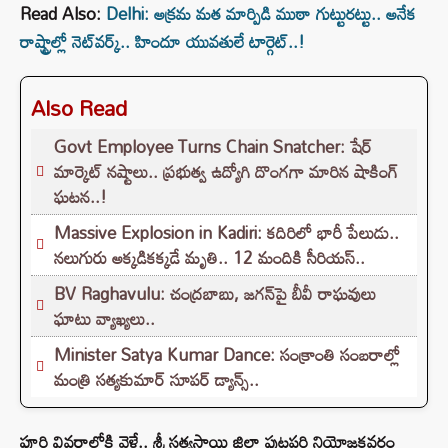
Read Also:
Delhi: అక్రమ మత మార్పిడి ముఠా గుట్టురట్టు.. అనేక
రాష్ట్రాల్లో నెట్‌వర్క్‌.. హిందూ యువతులే టార్గెట్..!
Also Read
Govt Employee Turns Chain Snatcher: షేర్
మార్కెట్ నష్టాలు.. ప్రభుత్వ ఉద్యోగి దొంగగా మారిన షాకింగ్
ఘటన..!
Massive Explosion in Kadiri: కదిరిలో భారీ పేలుడు..
నలుగురు అక్కడికక్కడే మృతి.. 12 మందికి సీరియస్‌..
BV Raghavulu: చంద్రబాబు, జగన్‌పై బీవీ రాఘవులు
ఘాటు వ్యాఖ్యలు..
Minister Satya Kumar Dance: సంక్రాంతి సంబరాల్లో
మంత్రి సత్యకుమార్‌ సూపర్‌ డ్యాన్స్..
పూర్తి వివరాల్లోకి వెళ్తే.. శ్రీ సత్యసాయి జిల్లా పుట్టపర్తి నియోజకవర్గం