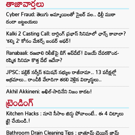
తాజావార్తలు
Cyber Fraud: తెలుగు అమ్మాయిలతో సైబర్ వల.. ఢిల్లీ ముఠా
దందా బట్టబయలు
Kalki 2 Casting Call: డార్లింగ్ ప్రభాస్ సినిమాలో ఛాన్స్ కావాలా?
‘కల్కి 2’ కోసం మేకర్స్‌ బంపర్ ఆఫర్!
Ranabaali: రణబాలి రిలీజ్‌పై బిగ్ అప్‌డేట్! విజయ్ దేవరకొండ-
రష్మిక సినిమా కొత్త డేట్ ఇదేనా?
JPSC: పబ్లిక్ సర్వీస్ కమిషన్ సభ్యుల రాజీనామా.. 13 పరీక్షల్లో
అక్రమాలు.. రాంచీకి వేలాదిగా తరలి వెళ్లిన విద్యార్థులు..
Akhil Akkineni: అఖిల్-సాదినేని నిజం కాదట!
ట్రెండింగ్‌
Kitchen Hacks : నూనె సీసాల జిడ్డు పోవాలంటే.. ఈ 4 చిట్కాలు
ట్రై చేయండి.!
Bathroom Drain Cleaning Tips : బాత్రూమ్ డ్రెయిన్ జామ్