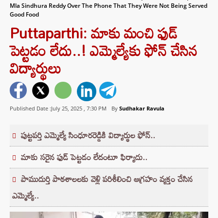
Mla Sindhura Reddy Over The Phone That They Were Not Being Served
Good Food
Puttaparthi: మాకు మంచి ఫుడ్‌
పెట్టడం లేదు..! ఎమ్మెల్యేకు ఫోన్‌ చేసిన
విద్యార్థులు
Published Date :July 25, 2025 ,
7:30 PM
By
Sudhakar Ravula
పుట్టపర్తి ఎమ్మెల్యే సింధూరరెడ్డికి విద్యార్థుల ఫోన్..
మాకు సరైన ఫుడ్ పెట్టడం లేదంటూ ఫిర్యాదు..
పాముదుర్తి పాఠశాలలకు వెళ్లి పరిశీలించి ఆగ్రహం వ్యక్తం చేసిన
ఎమ్మెల్యే..