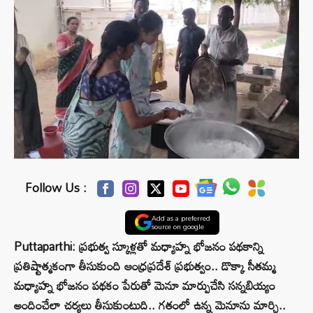
Follow Us :
Add as a preferred
source on google
Puttaparthi: ప్రభుత్వ స్కూళ్లతో మధ్యాహ్న భోజనం పథకాన్ని
ప్రతిష్టాత్మకంగా తీసుకుంది ఆంధ్రప్రదేశ్‌ ప్రభుత్వం.. డొక్కా సీతమ్మ
మధ్యాహ్న భోజనం పథకం పేరుతో మెనూ మార్పుచేసి సన్నబియ్యం
అందించేలా చర్యలు తీసుకుంటుది.. గతంలో ఉన్న మెనూను మార్చి..