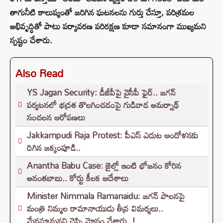
తాగునీటి కాలుష్యంతో జరిగిన ఘటనలను గుర్తు చేస్తూ, పరిశ్రమల
అభివృద్ధితో పాటు పర్యావరణ పరిరక్షణ కూడా సమానంగా ముఖ్యమని
స్పష్టం చేశారు.
Also Read
YS Jagan Security: డీజీపీపై వైసీపీ ఫైర్.. జగన్
పర్యటనలో భద్రత తొలగించడంపై గుడివాడ అమర్నాథ్
సంచలన ఆరోపణలు
Jakkampudi Raja Protest: పీఎస్‌ ఎదుట ఆందోళనకు
దిగిన జక్కంపూడి..
Anantha Babu Case: జైల్లో ఇంటి భోజనం కోరిన
అనంతబాబు.. కోర్టు కీలక ఆదేశాలు
Minister Nimmala Ramanaidu: జగన్ పాలనపై
మంత్రి నిమ్మల రామానాయుడు తీవ్ర విమర్శలు..
మేనమామనని చెప్పి మోసం చేశారు..!