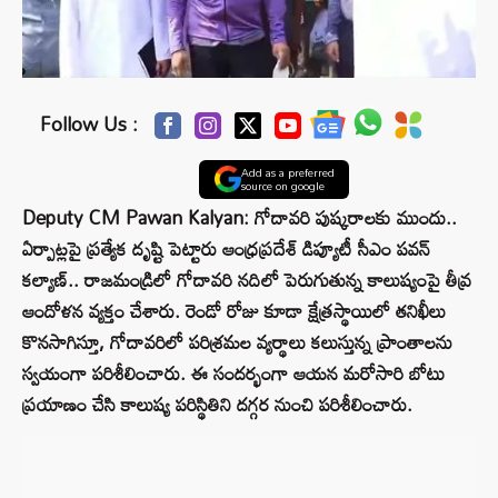
Follow Us :
Add as a preferred
source on google
Deputy CM Pawan Kalyan: గోదావరి పుష్కరాలకు ముందు..
ఏర్పాట్లపై ప్రత్యేక దృష్టి పెట్టారు ఆంధ్రప్రదేశ్‌ డిప్యూటీ సీఎం పవన్‌
కల్యాణ్‌.. రాజమండ్రిలో గోదావరి నదిలో పెరుగుతున్న కాలుష్యంపై తీవ్ర
ఆందోళన వ్యక్తం చేశారు. రెండో రోజు కూడా క్షేత్రస్థాయిలో తనిఖీలు
కొనసాగిస్తూ, గోదావరిలో పరిశ్రమల వ్యర్థాలు కలుస్తున్న ప్రాంతాలను
స్వయంగా పరిశీలించారు. ఈ సందర్భంగా ఆయన మరోసారి బోటు
ప్రయాణం చేసి కాలుష్య పరిస్థితిని దగ్గర నుంచి పరిశీలించారు.