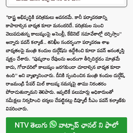
“రాష్ట్ర అభివృద్ధికి పరిశ్రమలు అవసరమే. కానీ పర్యావరణాన్ని
కాపాడాల్సిన బాధ్యత కూడా మనందరిదే. పరిశ్రమల నుంచి
వెలువడుతున్న కాలుష్యంపై అసెంబ్లీ, కేబినెట్‌ సమావేశాల్లో చర్చిస్తాం”
అన్నారు పవన్‌ కల్యాణ్‌.. తనిఖీల సందర్భంగా పర్యావరణ శాఖ
బాధ్యతలపై మంత్రి కందుల దుర్గేష్‌ను ఉద్దేశించి కూడా పవన్ అసంతృప్తి
వ్యక్తం చేశారు. “పుష్కరాల రేవులను అందంగా తీర్చిదిద్దడం మాత్రమే
కాదు, గోదావరిలో కాలుష్యం జరగకుండా చూడాల్సిన బాధ్యత కూడా
ఉంది” అని వ్యాఖ్యానించారు. దీనికి స్పందించిన మంత్రి కందుల దుర్గేష్,
రాజమండ్రి పేపర్ మిల్ కాలుష్య సమస్యపై తాము నిరంతరం
పోరాడుతున్నామని తెలిపారు. ఇప్పటికే పలుమార్లు అధికారులతో
సమీక్షలు నిర్వహించి చర్యలు చేపట్టినట్లు డిప్యూటీ సీఎం పవన్‌ కల్యాణ్‌కు
వివరించారు.
NTV తెలుగు
వాట్సాప్ ఛానల్ ని ఫాలో