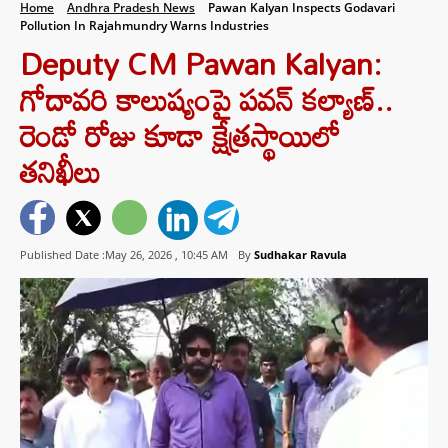
Home
Andhra Pradesh News
Pawan Kalyan Inspects Godavari
Pollution In Rajahmundry Warns Industries
Deputy CM Pawan Kalyan:
గోదావరి కాలుష్యంపై పవన్ కల్యాణ్‌..
రెండో రోజు కూడా క్షేత్రస్థాయిలో
తనిఖీలు
Published Date :May 26, 2026 ,
10:45 AM
By
Sudhakar Ravula