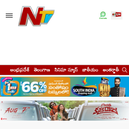
ఆంధ్రప్రదేశ్
తెలంగాణ
సినిమా న్యూస్
జాతీయం
అంతర్జాతీయం