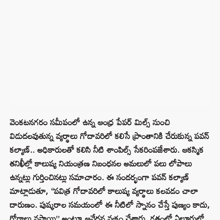
వెంకటనగరం సమీపంలో ఉన్న ఆంధ్ర పేపర్ మిల్స్ నుంచి
విడుదలవుతున్న వ్యర్థాలు గోదావరిలో కలిసే ప్రాంతానికి చేరుకున్న పవన్
కల్యాణ్.. అధికారులతో కలిసి నీటి శాంపిల్స్ సేకరింపజేశారు. ఆకస్మిక
తనిఖీల్లో కాలుష్య నియంత్రణ నిబంధనల అమలులో పలు లోపాలు
ఉన్నట్లు గుర్తించినట్లు సమాచారం. ఈ సందర్భంగా పవన్ కల్యాణ్
మాట్లాడుతూ, “పవిత్ర గోదావరిలో కాలుష్య వ్యర్థాలు కలవడం చాలా
దారుణం. పుష్కరాల సమయంలో ఈ నీటిలో స్నానం చేస్తే పుణ్యం కాదు,
రోగాలు వస్తాయి” అంటూ ఆవేదన వ్యక్తం చేశారు. గతంలో ఏలూరులో