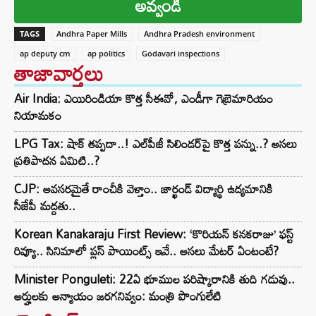
అవ్వండి
TAGS
Andhra Paper Mills
Andhra Pradesh environment
ap deputy cm
ap politics
Godavari inspections
తాజావార్తలు
Air India: ఎయిరిండియా కొత్త సీఈవో, ఎండీగా గెబ్రెమారియం
నియామకం
LPG Tax: షాక్‌ తప్పదా..! ఎల్‌పీజీ సిలిండర్‌పై కొత్త పన్ను..? అసలు
ప్రతిపాదన ఏమిటి..?
CJP: అవసరమైతే రాంచీకి వెళ్తాం.. జార్ఖండ్ విద్యార్థి ఉద్యమానికి
సీజేపీ మద్దతు..
Korean Kanakaraju First Review: ‘కొరియన్ కనకరాజు’ ఫస్ట్
రివ్యూ.. సినిమాలో ప్లస్ పాయింట్స్ ఇవే.. అసలు మేటర్ ఏంటంటే?
Minister Ponguleti: 22ఏ భూముల పరిష్కారానికి తుది గడువు..
అర్హులకు అన్యాయం జరగనివ్వం: మంత్రి పొంగులేటి