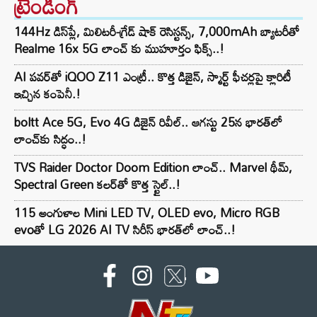
ట్రెండింగ్‌
144Hz డిస్‌ప్లే, మిలిటరీ-గ్రేడ్ షాక్ రెసిస్టన్స్, 7,000mAh బ్యాటరీతో
Realme 16x 5G లాంచ్ కు ముహూర్తం ఫిక్స్..!
AI పవర్‌తో iQOO Z11 ఎంట్రీ.. కొత్త డిజైన్, స్మార్ట్ ఫీచర్లపై క్లారిటీ
ఇచ్చిన కంపెనీ.!
boltt Ace 5G, Evo 4G డిజైన్ రివీల్.. ఆగస్టు 25న భారత్‌లో
లాంచ్‌కు సిద్ధం..!
TVS Raider Doctor Doom Edition లాంచ్.. Marvel థీమ్,
Spectral Green కలర్‌తో కొత్త స్టైల్..!
115 అంగుళాల Mini LED TV, OLED evo, Micro RGB
evoతో LG 2026 AI TV సిరీస్ భారత్‌లో లాంచ్..!