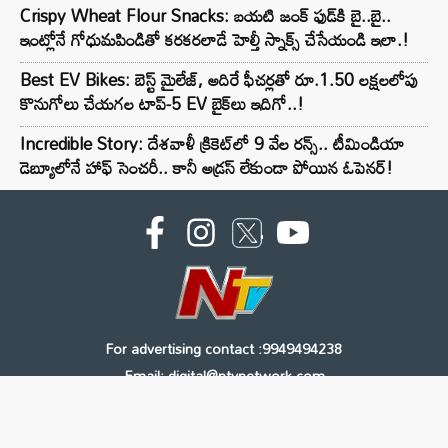
Crispy Wheat Flour Snacks: బయటి జంక్ ఫుడ్‌కి బై..బై..
ఇంట్లోనే గోధుమపిండితో కరకరలాడే హెల్తీ స్నాక్స్ చేసేయండి ఇలా.!
Best EV Bikes: బెస్ట్ మైలేజ్, అదిరే ఫీచర్లతో రూ.1.50 లక్షలలోపు
కొనుగోలు చేయగల టాప్-5 EV బైక్‌లు ఇదిగో..!
Incredible Story: దేశవాళీ క్రికెట్‌లో 9 వేల రన్స్.. టీమిండియా
డెబ్యూలోనే హాఫ్ సెంచరీ.. కానీ అడ్రస్ లేకుండా పోయిన ఓపెనర్!
For advertising contact :9949494238
Email: digital@ntvnetwork.com
Copyright © 2000 - 2026 - NTV
About Us
Contact Us
Privacy Policy
Terms & Conditions