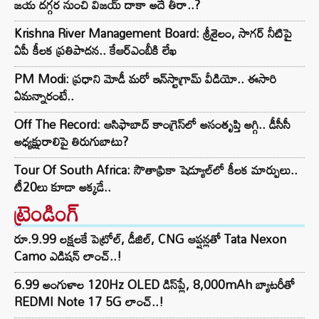
జయ దగ్గర నుంచి విజయ్ దాకా అదే తీరా..?
Krishna River Management Board: శ్రీశైలం, సాగర్ నీటిపై
ఏపీ కీలక ప్రతిపాదన.. కేఆర్ఎంబీకి లేఖ
PM Modi: ప్రధాని మోడీ మరో ఇన్‌స్టాగ్రామ్ వీడియో.. ఈసారి
ఏమన్నారంటే..
Off The Record: ఆసిఫాబాద్ కాంగ్రెస్‌లో అసంతృప్తి అగ్గి.. డీసీసీ
అధ్యక్షురాలిపై తిరుగుబాటు?
Tour Of South Africa: సౌతాఫ్రికా షెడ్యూల్‌లో కీలక మార్పులు..
టీ20లు కూడా అక్కడే..
ట్రెండింగ్‌
రూ.9.99 లక్షలకే పెట్రోల్, డీజిల్, CNG ఆప్షన్లతో Tata Nexon
Camo ఎడిషన్ లాంచ్..!
6.99 అంగుళాల 120Hz OLED డిస్‌ప్లే, 8,000mAh బ్యాటరీతో
REDMI Note 17 5G లాంచ్..!