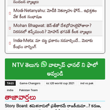
సంచలన వ్యాఖ్యలు
Modi-Netanyahu: మోడీకి నెతన్యాహు ఫోన్.. ఉద్రిక్తతల
వేళ కీలక సంభాషణ
Mohan Bhagwat: జెన్-జీతో దేశద్రోహులైపోతారా?
నిరసనలో తప్పేముంది? మోహన్ భగవత్ కీలక వ్యాఖ్యలు
India-Meta: మా చట్ట ప్రకారం నడవాల్సిందే.. మెటాకు
కేంద్రం వార్నింగ్
NTV తెలుగు
వాట్సాప్ ఛానల్ ని ఫాలో
అవ్వండి
TAGS
Game-Changers
icc t20 world cup 2021
ind vs pak
india
Pakistan Team
తాజావార్తలు
Story Board: తమిళనాడులో ప్రతీకారమే రాజకీయమా..? కరుణ,