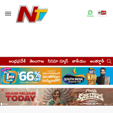
ఆంధ్రప్రదేశ్
తెలంగాణ
సినిమా న్యూస్
జాతీయం
అంతర్జాతీయం