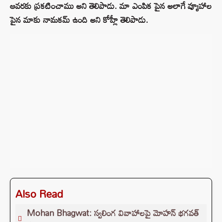
ఆవరకు ప్రకటించాము అని తెలిపాడు. మా ఎంపిక పైన అలాగే వ్యూహాల
పైన మాకు నామకమ్ ఉంది అని కోహ్లీ తెలిపాడు.
Also Read
Mohan Bhagwat: స్వలింగ వివాహాలపై మోహన్ భగవత్