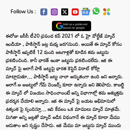
Follow Us :
Add as a preferred
source on google
ఈరోజు ఐసీసీ టీ20 ప్రపంచ కప్ 2021 లో ఓ హై వోల్టేజ్ మ్యాచ్
ఇండియా , పాకిస్థాన్ జట్ల మధ్య జరగనుంది. అయితే ఈ మ్యాచ్ కోసం
పాకిస్థాన్ ఇప్పటికే 12 మంది ఆటగాళ్లతో కూడిన తమ జట్టును
ప్రకటించింది. కానీ భారత్ ఇంకా జట్టును ప్రకటించలేదు. ఇక ఈ
మ్యాచ్ పై అలాగే పాక్ జట్టుపై భారత కెప్టెన్ విరాట్ కోహ్లీ
మాట్లాడుతూ… పాకిస్థాన్ జట్టు చాలా అద్భుతంగా ఉంది అని అన్నారు.
అలాగే ఆ ఆజట్టులో గేమ్ చెంజర్స్ కూడా ఉన్నారు అని తెలిపాడు. కాబట్టి
ఈ మ్యాచ్ లో విజయం సాధించాలంటే అన్ని విభాగాల్లో తమ అత్యుత్తమ
ప్రదర్శన చేయాలి అన్నాడు. ఇక ఈ మ్యాచ్ పై బయట అభిమానులో
ఉత్కంఠ పై స్పందిస్తూ… ఇది కేవలం ఒక మాములు మ్యాచ్ మాత్రమే.
మిగితా అన్ని జట్లతో మ్యాచ్ ఆడిన విధంగానే ఈ మ్యాచ్ కూడా మేము
ఆడుతాం అని స్పష్టం చేసాడు. ఇక మేము మా జట్టును మ్యాచ్ ముందు